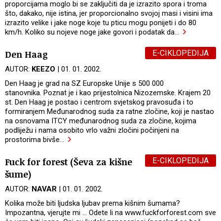
proporcijama moglo bi se zaključiti da je izrazito spora i troma
što, dakako, nije istina, jer proporcionalno svojoj masi i visini ima
izrazito velike i jake noge koje tu pticu mogu ponijeti i do 80
km/h. Koliko su nojeve noge jake govori i podatak da
…
E-CIKLOPEDIJA
Den Haag
AUTOR:
KEEZO
| 01. 01. 2002.
Den Haag je grad na SZ Europske Unije s 500 000
stanovnika. Poznat je i kao prijestolnica Nizozemske. Krajem 20
st. Den Haag je postao i centrom svjetskog pravosuđa i to
formiranjem Međunarodnog suda za ratne zločine, koji je nastao
na osnovama ITCY međunarodnog suda za zločine, kojima
podliježu i nama osobito vrlo važni zločini počinjeni na
prostorima bivše
…
E-CIKLOPEDIJA
Fuck for forest (Ševa za kišne
šume)
AUTOR:
NAVAR
| 01. 01. 2002.
Kolika može biti ljudska ljubav prema kišnim šumama?
Impozantna, vjerujte mi ... Odete li na www.fuckforforest.com sve