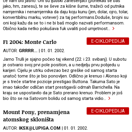
će vam biti jasno. Oni su ljudski zanesenjaci (ponekad se baš
jako, hm, zanesu), te se ševe za kišne šume, tražeći od putnika
namjernika i nenamjernika da daju koju kunu (jen, dolar, ojro, tolar,
konvertibilnu marku, votever) za taj performans.Doduše, brojni su
oni koji kažu da se to i ne bi baš moglo nazvati performansom.
Obično kada netko pokušava fuk uvaliti pod umjetnost
…
E-CIKLOPEDIJA
F1 2004: Monte Carlo
AUTOR:
GRRRR...
| 01. 01. 2002.
Jarno Trulli je sjajno počeo taj vikend (22. i 23. svibanj). U subotu
je ostvario svoj prvi pole position, a u nedjelju prvu pobjedu u
karijeri. Cijelu je utrku odvezao bez greške od samog starta
unatoč tome što je bio ponovljen. Odlično je krenuo i Alonso koji
je s treće startne pozicije prestigao Buttona. Takuma Sato je
imao također odličan start prestigavši odmah Barrichella. Na
kraju se uspostavilo da je Sato prerano krenuo. Problem je još
bio što se na Satovom bolidu od samog starta vidio
…
E-CIKLOPEDIJA
Mount Pony, prenamjena
atomskog skloništa
AUTOR:
IKSX@LUPIGA.COM
| 01. 01. 2002.