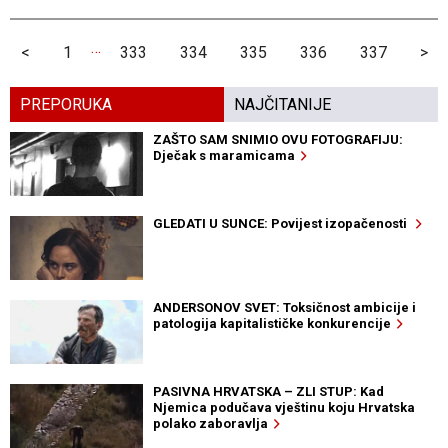
…
<
1
333
334
335
336
337
>
PREPORUKA
NAJČITANIJE
ZAŠTO SAM SNIMIO OVU FOTOGRAFIJU:
Dječak s maramicama
GLEDATI U SUNCE: Povijest izopačenosti
ANDERSONOV SVET: Toksičnost ambicije i
patologija kapitalističke konkurencije
PASIVNA HRVATSKA – ZLI STUP: Kad
Njemica podučava vještinu koju Hrvatska
polako zaboravlja