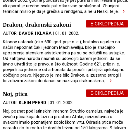
bolnice 2002. godine pokušavao je pet puta snimiti Neskina pluća,
ali aparat je uredno svaki put otkazivao poslušnost. Zbunjeni
tehničar mislio je da je greška u rendgenu, a ne u Neski, te je
…
E-CIKLOPEDIJA
Drakon, drakonski zakoni
AUTOR:
DAVOR I KLARA
| 01. 01. 2002.
Kilonov ustanak (oko 630. god. prije n. e.), brutalno ugušen na
način nepoznat čak i jednom Machiavelliju, bilo je značajno
upozorenje atenskim aristokratima pa su se odlučili na ustupke.
Od zahtjeva naroda naumili su udovoljiti barem jednom: da se
javno utvrdi što je pravo, a što dužnost. Godine 621. prije n. e.
povjerili su jednome od arhonata da prouči i pribilježi cjelokupno
običajno pravo. Njegovo je ime bilo Drakon, a izuzetno strogi i
bezobzirni zakoni do danas se nazivaju drakonskima,
…
E-CIKLOPEDIJA
Noj, ptica
AUTOR:
KLEIN PFERD
| 01. 01. 2002.
Noj, poznat pod latinskim imenom Struthio camelus, najveća je
živuća ptica koja dolazi na prostoru Afrike, neizostavna u
svakom imalo poznatijem zoološkom vrtu. Odrasla ptica može
narasti i do tri metra te dostići težinu od 150 kilograma. S takvim