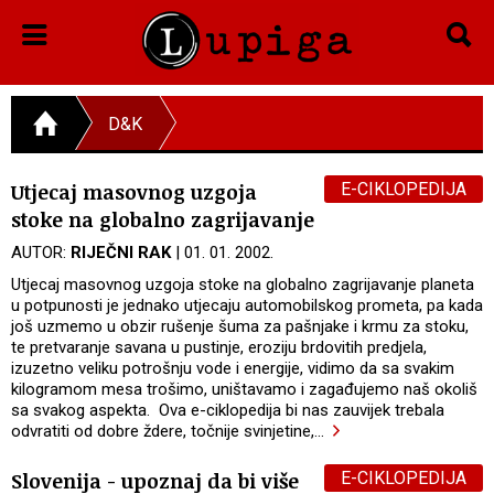
D&K
E-CIKLOPEDIJA
Utjecaj masovnog uzgoja
stoke na globalno zagrijavanje
AUTOR:
RIJEČNI RAK
| 01. 01. 2002.
Utjecaj masovnog uzgoja stoke na globalno zagrijavanje planeta
u potpunosti je jednako utjecaju automobilskog prometa, pa kada
još uzmemo u obzir rušenje šuma za pašnjake i krmu za stoku,
te pretvaranje savana u pustinje, eroziju brdovitih predjela,
izuzetno veliku potrošnju vode i energije, vidimo da sa svakim
kilogramom mesa trošimo, uništavamo i zagađujemo naš okoliš
sa svakog aspekta. Ova e-ciklopedija bi nas zauvijek trebala
odvratiti od dobre ždere, točnije svinjetine,
…
E-CIKLOPEDIJA
Slovenija - upoznaj da bi više