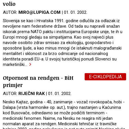
volio
AUTOR:
MIRO@LUPIGA.COM
| 01. 01. 2002.
Slovenija se kao i Hrvatska 1991. godine odlučila za odlazak iz
nevoljene nam federativne države. Od tada su napravili snažan
iskorak prema NATO paktu i institucijama Europske unije, te ih u
Europi mnogi gledaju sa simpatijama. Kao svoj najveći plus
navode osobito zdrav smisao za ekologiju, gospodarstvo i
sposobne ljude, a kao minus mnogi će istaknuti malograđanski
mentalitet i sklonost za brzo odmicanje od nacionalnog
identiteta poradi EU-a. U svojoj turističkoj ponudi Slovenci su
marketinški
…
E-CIKLOPEDIJA
Otpornost na rendgen - BiH
primjer
AUTOR:
RIJEČNI RAK
| 01. 01. 2002.
Nesko Kajtaz, godina - 40, zanimanje - vozač rovokopača, hobi -
Dalapa (vrsta harmonike op. aut.), trajno nastanjen u Kaćunima
kod Busovače, odnedavno se može podičiti terminom -
medicinski fenomen. Naime, na Nesku ne reagira niti jedan
normalan aparat za rendgen. Medicinski tehničar iz travničke