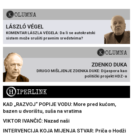
KOLUMNA
LÁSZLÓ VÉGEL
KOMENTAR LÁSZLA VÉGELA: Da li se autokratski
sistem može srušiti pravnim sredstvima?
KOLUMNA
ZDENKO DUKA
DRUGO MIŠLJENJE ZDENKA DUKE: Dijaspora kao
politički projekt HDZ-a
H
IPERLINK
KAD „RAZVOJ“ POPIJE VODU: More pred kućom,
bazen u dvorištu, suša na vratima
VIKTOR IVANČIĆ: Nazad naši
INTERVENCIJA KOJA MIJENJA STVAR: Priča o Hodži