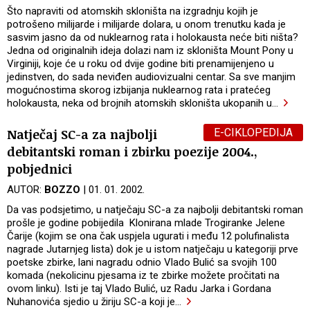
Što napraviti od atomskih skloništa na izgradnju kojih je
potrošeno milijarde i milijarde dolara, u onom trenutku kada je
sasvim jasno da od nuklearnog rata i holokausta neće biti ništa?
Jedna od originalnih ideja dolazi nam iz skloništa Mount Pony u
Virginiji, koje će u roku od dvije godine biti prenamijenjeno u
jedinstven, do sada neviđen audiovizualni centar. Sa sve manjim
mogućnostima skorog izbijanja nuklearnog rata i pratećeg
holokausta, neka od brojnih atomskih skloništa ukopanih u
…
E-CIKLOPEDIJA
Natječaj SC-a za najbolji
debitantski roman i zbirku poezije 2004.,
pobjednici
AUTOR:
BOZZO
| 01. 01. 2002.
Da vas podsjetimo, u natječaju SC-a za najbolji debitantski roman
prošle je godine pobijedila Klonirana mlade Trogiranke Jelene
Čarije (kojim se ona čak uspjela ugurati i među 12 polufinalista
nagrade Jutarnjeg lista) dok je u istom natječaju u kategoriji prve
poetske zbirke, lani nagradu odnio Vlado Bulić sa svojih 100
komada (nekolicinu pjesama iz te zbirke možete pročitati na
ovom linku). Isti je taj Vlado Bulić, uz Radu Jarka i Gordana
Nuhanovića sjedio u žiriju SC-a koji je
…