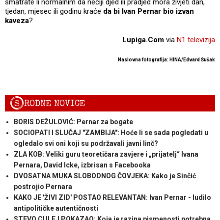
smatrate li normalnim da nečiji djed ili pradjed mora živjeti dan,
tjedan, mjesec ili godinu kraće
da bi Ivan Pernar bio izvan
kaveza
?
Lupiga.Com
via
N1 televizija
Naslovna fotografija: HINA/Edvard Šušak
S
RODNE NOVICE
BORIS DEŽULOVIĆ: Pernar za bogate
SOCIOPATI I SLUČAJ "ZAMBIJA": Hoće li se sada pogledati u
ogledalo svi oni koji su podržavali javni linč?
ZLA KOB: Veliki guru teoretičara zavjere i „prijatelj“ Ivana
Pernara, David Icke, izbrisan s Facebooka
DVOSATNA MUKA SLOBODNOG ČOVJEKA: Kako je Sinčić
postrojio Pernara
KAKO JE 'ŽIVI ZID' POSTAO RELEVANTAN: Ivan Pernar - ludilo
antipolitičke autentičnosti
STEVO CULEJ POKAZAO: Koja je razina pismenosti potrebna