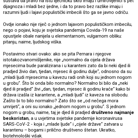
sustava da pravo na istu liječničku skrb imaju i umirovljenici s pet
dijagnoza i mladi bez ijedne, i da to pravo bez razlike imaju i
razumni ljudi i lajavi populistički imbecili što ga se javno odriču.
Ovdje ionako nije riječ o jednom lajavom populističkom imbecilu,
nego o pojavi, koju je svjetska pandemija Covida-19 na naše
opustjele obale nanijela u elementarnom, vulgarnom obliku:
pitanju, naime, ljudskog viška.
Postavimo stvari ovako: ako se pita Pernara i njegove
istotakozvanomišljenike, nije „normalno da cijela država
mjesecima bude paralizirana i u karanteni zato da bi neki djed ili
pradjed živio dan, tjedan, mjesec ili godinu dulje“, odnosno da su
„mladi ljudi mjesecima u kavezu radi onih koji su jednom nogom
u grobu“. Što bi onda bilo normalno? Normalno bi bilo da „neki
djed ili pradjed“ živi „dan, tjedan, mjesec ili godinu kraće“ kako bi
država izašla iz karantene, a „mladi ljudi“ iz kaveza na slobodu.
Zašto bi to bilo normalno? Zato što se „od nečega mora
umrijeti“, a oni su ionako „jednom nogom u grobu“. S jednom
nogom u grobu, naime, taj je djed ili pradjed
društveno najmanje
beskoristan
, a u uvjetima svjetske pandemije koronavirusa
SARS-CoV-2 - koja i „mlade ljude“ i „cijele države“ zatvara u
karantenu – bogami i prilično društveno štetan. Ukratko,
biotehnološki višak.