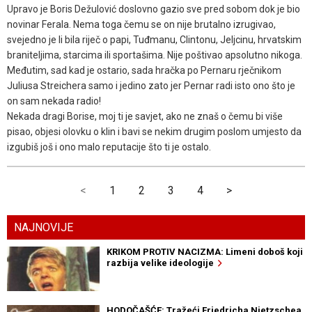
Upravo je Boris Dežulović doslovno gazio sve pred sobom dok je bio
novinar Ferala. Nema toga čemu se on nije brutalno izrugivao,
svejedno je li bila riječ o papi, Tuđmanu, Clintonu, Jeljcinu, hrvatskim
braniteljima, starcima ili sportašima. Nije poštivao apsolutno nikoga.
Međutim, sad kad je ostario, sada hračka po Pernaru rječnikom
Juliusa Streichera samo i jedino zato jer Pernar radi isto ono što je
on sam nekada radio!
Nekada dragi Borise, moj ti je savjet, ako ne znaš o čemu bi više
pisao, objesi olovku o klin i bavi se nekim drugim poslom umjesto da
izgubiš još i ono malo reputacije što ti je ostalo.
<
1
2
3
4
>
NAJNOVIJE
KRIKOM PROTIV NACIZMA: Limeni doboš koji
razbija velike ideologije
HODOČAŠĆE: Tražeći Friedricha Nietzschea