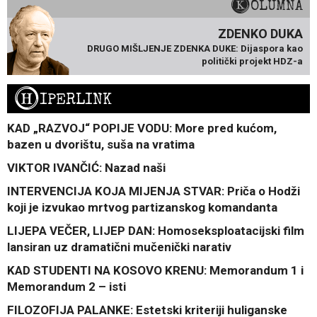
KOLUMNA
ZDENKO DUKA
DRUGO MIŠLJENJE ZDENKA DUKE: Dijaspora kao
politički projekt HDZ-a
H
IPERLINK
KAD „RAZVOJ“ POPIJE VODU: More pred kućom,
bazen u dvorištu, suša na vratima
VIKTOR IVANČIĆ: Nazad naši
INTERVENCIJA KOJA MIJENJA STVAR: Priča o Hodži
koji je izvukao mrtvog partizanskog komandanta
LIJEPA VEČER, LIJEP DAN: Homoseksploatacijski film
lansiran uz dramatični mučenički narativ
KAD STUDENTI NA KOSOVO KRENU: Memorandum 1 i
Memorandum 2 – isti
FILOZOFIJA PALANKE: Estetski kriteriji huliganske