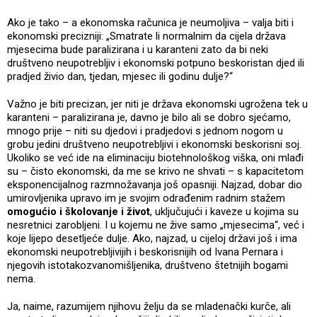
Ako je tako – a ekonomska računica je neumoljiva – valja biti i
ekonomski precizniji: „Smatrate li normalnim da cijela država
mjesecima bude paralizirana i u karanteni zato da bi neki
društveno neupotrebljiv i ekonomski potpuno beskoristan djed ili
pradjed živio dan, tjedan, mjesec ili godinu dulje?“
Važno je biti precizan, jer niti je država ekonomski ugrožena tek u
karanteni – paralizirana je, davno je bilo ali se dobro sjećamo,
mnogo prije – niti su djedovi i pradjedovi s jednom nogom u
grobu jedini društveno neupotrebljivi i ekonomski beskorisni soj.
Ukoliko se već ide na eliminaciju biotehnološkog viška, oni mlađi
su – čisto ekonomski, da me se krivo ne shvati – s kapacitetom
eksponencijalnog razmnožavanja još opasniji. Najzad, dobar dio
umirovljenika upravo im je svojim odrađenim radnim stažem
omogućio i školovanje i život
, uključujući i kaveze u kojima su
nesretnici zarobljeni. I u kojemu ne žive samo „mjesecima“, već i
koje lijepo desetljeće dulje. Ako, najzad, u cijeloj državi još i ima
ekonomski neupotrebljivijih i beskorisnijih od Ivana Pernara i
njegovih istotakozvanomišljenika, društveno štetnijih bogami
nema.
Ja, naime, razumijem njihovu želju da se mladenački kurče, ali