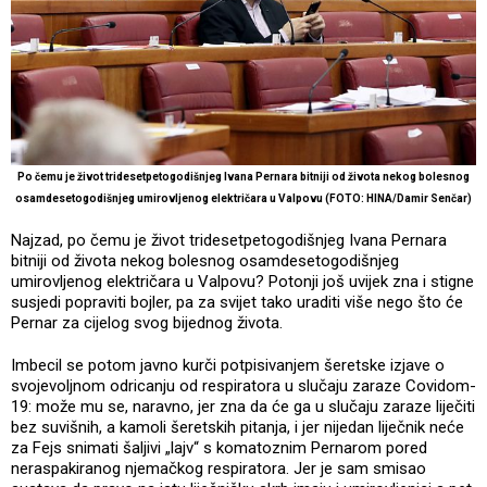
Po čemu je život tridesetpetogodišnjeg Ivana Pernara bitniji od života nekog bolesnog
osamdesetogodišnjeg umirovljenog električara u Valpovu (FOTO: HINA/Damir Senčar)
Najzad, po čemu je život tridesetpetogodišnjeg Ivana Pernara
bitniji od života nekog bolesnog osamdesetogodišnjeg
umirovljenog električara u Valpovu? Potonji još uvijek zna i stigne
susjedi popraviti bojler, pa za svijet tako uraditi više nego što će
Pernar za cijelog svog bijednog života.
Imbecil se potom javno kurči potpisivanjem šeretske izjave o
svojevoljnom odricanju od respiratora u slučaju zaraze Covidom-
19: može mu se, naravno, jer zna da će ga u slučaju zaraze liječiti
bez suvišnih, a kamoli šeretskih pitanja, i jer nijedan liječnik neće
za Fejs snimati šaljivi „lajv“ s komatoznim Pernarom pored
neraspakiranog njemačkog respiratora. Jer je sam smisao