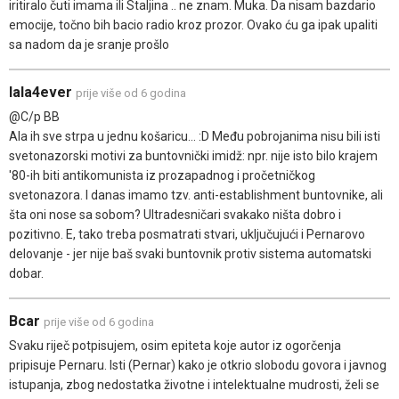
iritiralo čuti imama ili Staljina .. ne znam. Muka. Da nisam bazdario
emocije, točno bih bacio radio kroz prozor. Ovako ću ga ipak upaliti
sa nadom da je sranje prošlo
lala4ever
prije više od 6 godina
@C/p BB
Ala ih sve strpa u jednu košaricu... :D Među pobrojanima nisu bili isti
svetonazorski motivi za buntovnički imidž: npr. nije isto bilo krajem
'80-ih biti antikomunista iz prozapadnog i pročetničkog
svetonazora. I danas imamo tzv. anti-establishment buntovnike, ali
šta oni nose sa sobom? Ultradesničari svakako ništa dobro i
pozitivno. E, tako treba posmatrati stvari, uključujući i Pernarovo
delovanje - jer nije baš svaki buntovnik protiv sistema automatski
dobar.
Bcar
prije više od 6 godina
Svaku riječ potpisujem, osim epiteta koje autor iz ogorčenja
pripisuje Pernaru. Isti (Pernar) kako je otkrio slobodu govora i javnog
istupanja, zbog nedostatka životne i intelektualne mudrosti, želi se