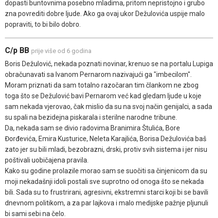
dopasti buntovnima posebno mladima, pritom nepristojno i grubo
zna povrediti dobre ljude. Ako ga ovaj ukor Dežulovića uspije malo
popraviti, to bi bilo dobro.
C/p BB
prije više od 6 godina
Boris Dežulović, nekada poznati novinar, krenuo se na portalu Lupiga
obračunavati sa Ivanom Pernarom nazivajući ga "imbecilom".
Moram priznati da sam totalno razočaran tim člankom ne zbog
toga što se Dežulović bavi Pernarom već kad gledam ljude u koje
sam nekada vjerovao, čak mislio da su na svoj način genijalci, a sada
su spali na bezidejna piskarala i sterilne narodne tribune.
Da, nekada sam se divio radovima Branimira Štulića, Bore
Đorđevića, Emira Kusturice, Neleta Karajlića, Borisa Dežulovića baš
zato jer su bili mladi, bezobrazni, drski, protiv svih sistema i jer nisu
poštivali uobičajena pravila.
Kako su godine prolazile morao sam se suočiti sa činjenicom da su
moji nekadašnji idoli postali sve suprotno od onoga što se nekada
bili. Sada su to frustrirani, agresivni, ekstremni starci koji bi se bavili
dnevnom politikom, a za par lajkova i malo medijske pažnje pljunuli
bi sami sebi na čelo.