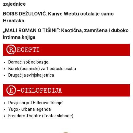
zajednice
BORIS DEŽULOVIĆ: Kanye Westu ostala je samo
Hrvatska
„MALI ROMAN O TIŠINI“: Kaotična, zamršena i duboko
intimna knjiga
R
ECEPTI
Domaći sok od bazge
Burek (bosanski) za 1 odraslu osobu
Drugačija svinjska jetrica
E
-CIKLOPEDIJA
Povijesni put Hitlerove 'klonje'
Yugo - urbana legenda
Freedom Theatre (Teatar slobode)