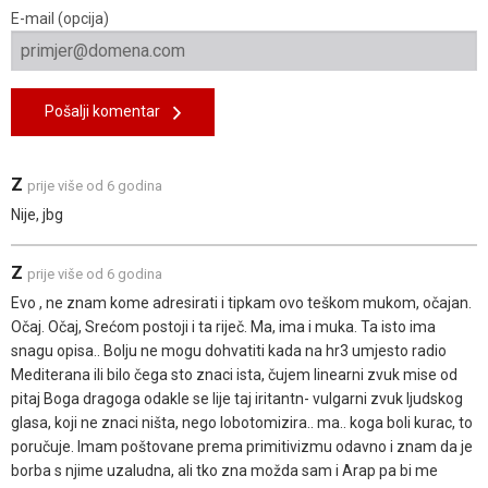
E-mail (opcija)
Pošalji komentar
Z
prije više od 6 godina
Nije, jbg
Z
prije više od 6 godina
Evo , ne znam kome adresirati i tipkam ovo teškom mukom, očajan.
Očaj. Očaj, Srećom postoji i ta riječ. Ma, ima i muka. Ta isto ima
snagu opisa.. Bolju ne mogu dohvatiti kada na hr3 umjesto radio
Mediterana ili bilo čega sto znaci ista, čujem linearni zvuk mise od
pitaj Boga dragoga odakle se lije taj iritantn- vulgarni zvuk ljudskog
glasa, koji ne znaci ništa, nego lobotomizira.. ma.. koga boli kurac, to
poručuje. Imam poštovane prema primitivizmu odavno i znam da je
borba s njime uzaludna, ali tko zna možda sam i Arap pa bi me