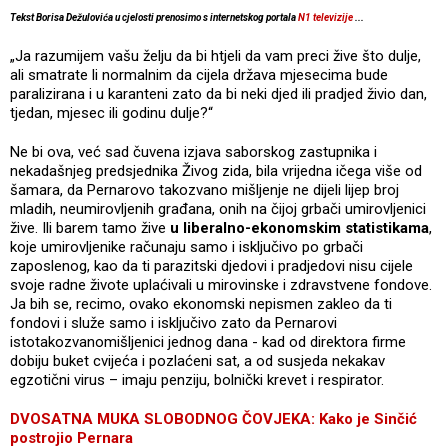
Tekst Borisa Dežulovića u cjelosti prenosimo s internetskog portala
N1 televizije
...
„Ja razumijem vašu želju da bi htjeli da vam preci žive što dulje,
ali smatrate li normalnim da cijela država mjesecima bude
paralizirana i u karanteni zato da bi neki djed ili pradjed živio dan,
tjedan, mjesec ili godinu dulje?“
Ne bi ova, već sad čuvena izjava saborskog zastupnika i
nekadašnjeg predsjednika Živog zida, bila vrijedna ičega više od
šamara, da Pernarovo takozvano mišljenje ne dijeli lijep broj
mladih, neumirovljenih građana, onih na čijoj grbači umirovljenici
žive. Ili barem tamo žive
u liberalno-ekonomskim statistikama
,
koje umirovljenike računaju samo i isključivo po grbači
zaposlenog, kao da ti parazitski djedovi i pradjedovi nisu cijele
svoje radne živote uplaćivali u mirovinske i zdravstvene fondove.
Ja bih se, recimo, ovako ekonomski nepismen zakleo da ti
fondovi i služe samo i isključivo zato da Pernarovi
istotakozvanomišljenici jednog dana - kad od direktora firme
dobiju buket cvijeća i pozlaćeni sat, a od susjeda nekakav
egzotični virus – imaju penziju, bolnički krevet i respirator.
DVOSATNA MUKA SLOBODNOG ČOVJEKA: Kako je Sinčić
postrojio Pernara