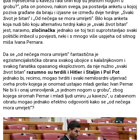
ljudi mjesecima u kavezu radi onih koji su jednom nogom u
grobu?“, pita on ponovo, nakon svega, pa postavlja anketu u kojoj
poziva građane da biraju i izjasne se između dvije tvrdnje: „Svaki
život je bitan“ i „Od nečega se mora umrijeti“. Bilo koja anketa
koja nudi bilo koju alternativu tvrdnji kako je „svaki život bitan“
jest, naravno,
zločinačka
: jednako se toj tezi suprotstavljao svaki
politički imbecil u povijesti, neki i s mnogo više uspjeha od sitnog
miša Ivana Pernara.
Da se „od nečega mora umrijeti“ fantastična je
egzistencijalistička obrana svakog ubojice s kalašnjikovom i
svakog fanatika opasanog eksplozivom, da nije nužno „svaki
život bitan“
razumno su tvrdili i Hitler i Staljin i Pol Pot
:
jednako bi, recimo, mogao tvrditi i svaki nemilosrdni utjerivač
ovrha protiv kojega je onomad ustajao mladi gerilac Ivan Pernar.
Ne bi li i onaj umirovljenik „s jednom nogom u grobu“, zbog
kojega siromah Pernar i mladi ljudi umiru „u kavezu“, u zabavnom
obratu mogao jednako efektno odgovoriti kako se „od nečega
mora umrijeti“?