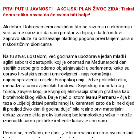
PRVI PUT U JAVNOSTI - AKCIJSKI PLAN ŽIVOG ZIDA: Tiskat
ćemo toliko novca da će svima biti bolje!
Ali dobro. Dobronamjerni analitičari što se razumiju u ekonomiju
već su me upozorili da sam prestar za hipija, i da ti fondovi
zapravo služe za održavanje hladnog pogona prevrtanjem para s
niskorizičnim dionicama.
Na tu stvar, uostalom, već godinama upozorava jedan mladi i
agilni saborski zastupnik, koji je onomad na Međunarodni dan
starijih osoba grlo oderao objašnjavajući u parlamentu kako su
upravo hrvatski seniori i umirovljenici - najsiromašniji i
najobespravljeniji u cijeloj Europskoj uniji - žrtve političkih elita,
menadžera umirovljeničkih fondova i Svjetskog monetarnog
fonda, zavjere kojoj je krajnji cilj eliminacija starijih građana kao
biotehnološkog viška. Da je riječ o istom
Ivanu Pernaru
- čija bi
teza o „cijeloj državi paraliziranoj i u karanteni zato da bi neki djed
ili pradjed živio dan ili godinu dulje“ bila realno prvi materijalni
dokaz zavjere elita protiv ljudskog biotehnološkog viška – može
iznenaditi samo političke imbecile kakav je i on sam.
Pernar se, međutim, ne gasi. „Je li normalno da smo svi mi mladi