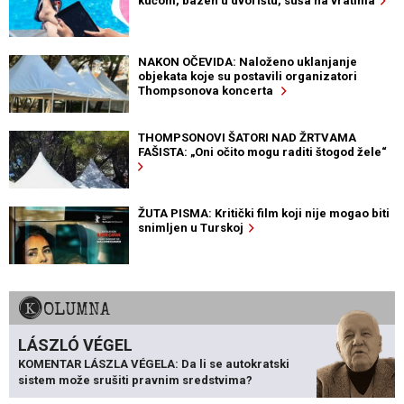
kućom, bazen u dvorištu, suša na vratima
NAKON OČEVIDA: Naloženo uklanjanje
objekata koje su postavili organizatori
Thompsonova koncerta
THOMPSONOVI ŠATORI NAD ŽRTVAMA
FAŠISTA: „Oni očito mogu raditi štogod žele“
ŽUTA PISMA: Kritički film koji nije mogao biti
snimljen u Turskoj
KOLUMNA
LÁSZLÓ VÉGEL
KOMENTAR LÁSZLA VÉGELA: Da li se autokratski
sistem može srušiti pravnim sredstvima?