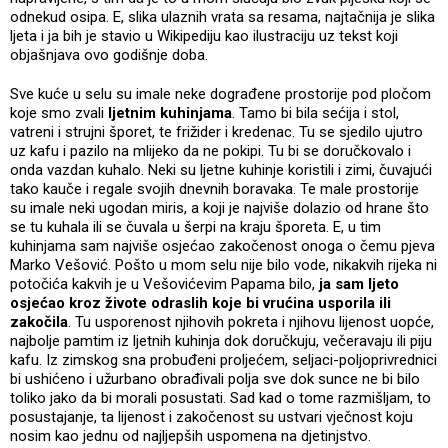
odnekud osipa. E, slika ulaznih vrata sa resama, najtačnija je slika
ljeta i ja bih je stavio u Wikipediju kao ilustraciju uz tekst koji
objašnjava ovo godišnje doba.
Sve kuće u selu su imale neke dograđene prostorije pod pločom
koje smo zvali
ljetnim kuhinjama
. Tamo bi bila sećija i stol,
vatreni i strujni šporet, te frižider i kredenac. Tu se sjedilo ujutro
uz kafu i pazilo na mlijeko da ne pokipi. Tu bi se doručkovalo i
onda vazdan kuhalo. Neki su ljetne kuhinje koristili i zimi, čuvajući
tako kauče i regale svojih dnevnih boravaka. Te male prostorije
su imale neki ugodan miris, a koji je najviše dolazio od hrane što
se tu kuhala ili se čuvala u šerpi na kraju šporeta. E, u tim
kuhinjama sam najviše osjećao zakočenost onoga o čemu pjeva
Marko Vešović. Pošto u mom selu nije bilo vode, nikakvih rijeka ni
potočića kakvih je u Vešovićevim Papama bilo,
ja sam ljeto
osjećao kroz živote odraslih koje bi vrućina usporila ili
zakočila
. Tu usporenost njihovih pokreta i njihovu lijenost uopće,
najbolje pamtim iz ljetnih kuhinja dok doručkuju, večeravaju ili piju
kafu. Iz zimskog sna probuđeni proljećem, seljaci-poljoprivrednici
bi ushićeno i užurbano obrađivali polja sve dok sunce ne bi bilo
toliko jako da bi morali posustati. Sad kad o tome razmišljam, to
posustajanje, ta lijenost i zakočenost su ustvari vječnost koju
nosim kao jednu od najljepših uspomena na djetinjstvo.