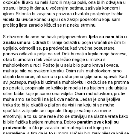
okokuće. Ili ako su neki šorc ili majica pukli, ona bi ih odvajala u
stranu i istog ih dana, u večernjim satima, zašivala koncem i
iglom. Sklonila bi zavjesu s prozora i hvatala posljednje tračke
viđela da uvuče konac u iglu i da zakrpi poderotinu koju sam
prošlog ljeta zaradio kližući se niz neku strminu.
S obzirom da smo se bavili poljoprivredom,
ljeta su nam bila u
znaku umora
. Odrasli bi ranije odlazili u polja i vraćali se čim bi
ugrijalo, odmorili se, pa predvečer, kad vrućina posustane,
ponovo odlazili u polje na rad. Dok bi majka krpila moje šorceve,
otac bi umoran i tek večerao ležao negdje u mraku s
muholovkom u ruci. Pošto je u selu bilo puno krava i ovaca,
muha je bilo na svakom koraku. Osim njih, muholovkom smo
ubijali i komarce, ali samo u prostorijama gdje smo spavali. Kad
svi
pozaspu
, majka bi uzimala muholovku i krećući se na prstima
po postelji, propinjala se koliko je mogla i na bijelom zidu ubijala
sitne tačke koje je samo ona vidjela. Osim muholovkom, protiv
muha smo se borili i na još dva načina. Jedan je ona ljepljiva
traka što bi je okačili o plafon da visi i na koju bi se muhe
spuštale, zalijepile se i uginule. Drugi je važniji i za mene
emotivniji, a to su one rese što se stavljaju na ulazna vrata kako
bi bile fizička barijera muhama. Dobro
pamtim zvuk koji su
proizvodile
, a što je zavisilo od materijala od kojeg su
napravljene, s tim da je to u mom slučaju bio zvuk pijeska koji se