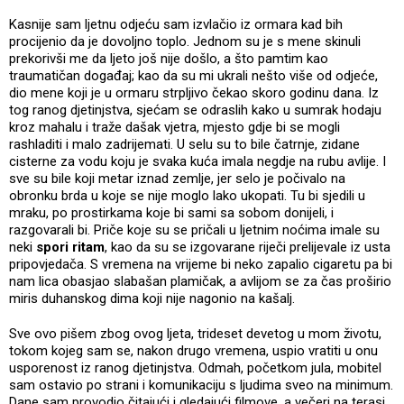
Kasnije sam ljetnu odjeću sam izvlačio iz ormara kad bih
procijenio da je dovoljno toplo. Jednom su je s mene skinuli
prekorivši me da ljeto još nije došlo, a što pamtim kao
traumatičan događaj; kao da su mi ukrali nešto više od odjeće,
dio mene koji je u ormaru strpljivo čekao skoro godinu dana. Iz
tog ranog djetinjstva, sjećam se odraslih kako u sumrak hodaju
kroz mahalu i traže dašak vjetra, mjesto gdje bi se mogli
rashladiti i malo zadrijemati. U selu su to bile čatrnje, zidane
cisterne za vodu koju je svaka kuća imala negdje na rubu avlije. I
sve su bile koji metar iznad zemlje, jer selo je počivalo na
obronku brda u koje se nije moglo lako ukopati. Tu bi sjedili u
mraku, po prostirkama koje bi sami sa sobom donijeli, i
razgovarali bi. Priče koje su se pričali u ljetnim noćima imale su
neki
spori ritam
, kao da su se izgovarane riječi prelijevale iz usta
pripovjedača. S vremena na vrijeme bi neko zapalio cigaretu pa bi
nam lica obasjao slabašan plamičak, a avlijom se za čas proširio
miris duhanskog dima koji nije nagonio na kašalj.
Sve ovo pišem zbog ovog ljeta, trideset devetog u mom životu,
tokom kojeg sam se, nakon drugo vremena, uspio vratiti u onu
usporenost iz ranog djetinjstva. Odmah, početkom jula, mobitel
sam ostavio po strani i komunikaciju s ljudima sveo na minimum.
Dane sam provodio čitajući i gledajući filmove, a večeri na terasi,