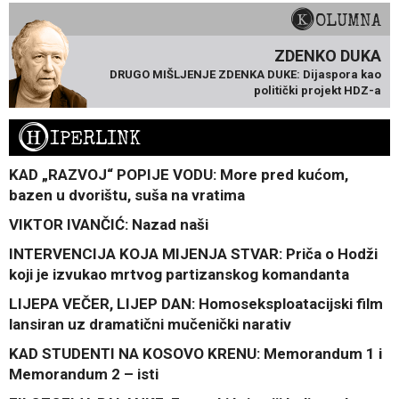
KOLUMNA
ZDENKO DUKA
DRUGO MIŠLJENJE ZDENKA DUKE: Dijaspora kao
politički projekt HDZ-a
H
IPERLINK
KAD „RAZVOJ“ POPIJE VODU: More pred kućom,
bazen u dvorištu, suša na vratima
VIKTOR IVANČIĆ: Nazad naši
INTERVENCIJA KOJA MIJENJA STVAR: Priča o Hodži
koji je izvukao mrtvog partizanskog komandanta
LIJEPA VEČER, LIJEP DAN: Homoseksploatacijski film
lansiran uz dramatični mučenički narativ
KAD STUDENTI NA KOSOVO KRENU: Memorandum 1 i
Memorandum 2 – isti