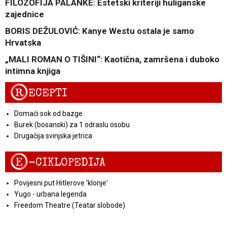
FILOZOFIJA PALANKE: Estetski kriteriji huliganske
zajednice
BORIS DEŽULOVIĆ: Kanye Westu ostala je samo
Hrvatska
„MALI ROMAN O TIŠINI“: Kaotična, zamršena i duboko
intimna knjiga
R
ECEPTI
Domaći sok od bazge
Burek (bosanski) za 1 odraslu osobu
Drugačija svinjska jetrica
E
-CIKLOPEDIJA
Povijesni put Hitlerove 'klonje'
Yugo - urbana legenda
Freedom Theatre (Teatar slobode)