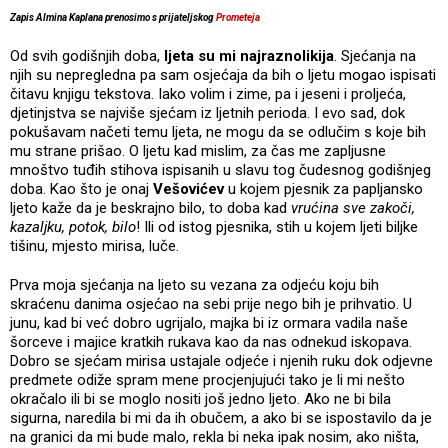
Zapis Almina Kaplana prenosimo s prijateljskog
Prometeja
Od svih godišnjih doba,
ljeta su mi najraznolikija
. Sjećanja na
njih su nepregledna pa sam osjećaja da bih o ljetu mogao ispisati
čitavu knjigu tekstova. Iako volim i zime, pa i jeseni i proljeća,
djetinjstva se najviše sjećam iz ljetnih perioda. I evo sad, dok
pokušavam načeti temu ljeta, ne mogu da se odlučim s koje bih
mu strane prišao. O ljetu kad mislim, za čas me zapljusne
mnoštvo tuđih stihova ispisanih u slavu tog čudesnog godišnjeg
doba. Kao što je onaj
Vešovićev
u kojem pjesnik za papljansko
ljeto kaže da je beskrajno bilo, to doba kad
vrućina sve zakoči,
kazaljku, potok, bilo
! Ili od istog pjesnika, stih u kojem ljeti biljke
tišinu, mjesto mirisa, luče.
Prva moja sjećanja na ljeto su vezana za odjeću koju bih
skraćenu danima osjećao na sebi prije nego bih je prihvatio. U
junu, kad bi već dobro ugrijalo, majka bi iz ormara vadila naše
šorceve i majice kratkih rukava kao da nas odnekud iskopava.
Dobro se sjećam mirisa ustajale odjeće i njenih ruku dok odjevne
predmete odiže spram mene procjenjujući tako je li mi nešto
okračalo ili bi se moglo nositi još jedno ljeto. Ako ne bi bila
sigurna, naredila bi mi da ih obučem, a ako bi se ispostavilo da je
na granici da mi bude malo, rekla bi neka ipak nosim, ako ništa,