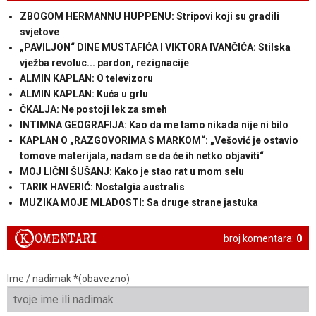
ZBOGOM HERMANNU HUPPENU: Stripovi koji su gradili
svjetove
„PAVILJON“ DINE MUSTAFIĆA I VIKTORA IVANČIĆA: Stilska
vježba revoluc... pardon, rezignacije
ALMIN KAPLAN: O televizoru
ALMIN KAPLAN: Kuća u grlu
ČKALJA: Ne postoji lek za smeh
INTIMNA GEOGRAFIJA: Kao da me tamo nikada nije ni bilo
KAPLAN O „RAZGOVORIMA S MARKOM“: „Vešović je ostavio
tomove materijala, nadam se da će ih netko objaviti“
MOJ LIČNI ŠUŠANJ: Kako je stao rat u mom selu
TARIK HAVERIĆ: Nostalgia australis
MUZIKA MOJE MLADOSTI: Sa druge strane jastuka
K
OMENTARI
broj komentara:
0
Ime / nadimak *(obavezno)