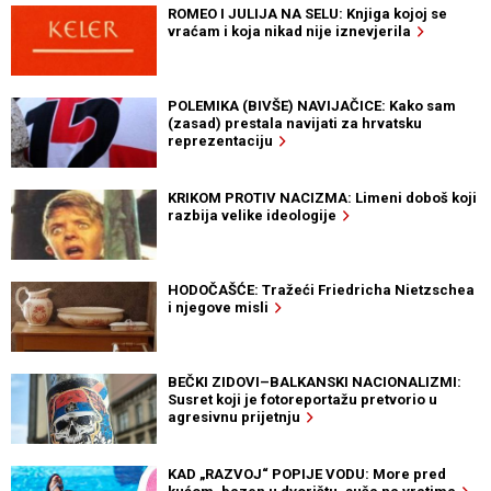
ROMEO I JULIJA NA SELU: Knjiga kojoj se
vraćam i koja nikad nije iznevjerila
POLEMIKA (BIVŠE) NAVIJAČICE: Kako sam
(zasad) prestala navijati za hrvatsku
reprezentaciju
KRIKOM PROTIV NACIZMA: Limeni doboš koji
razbija velike ideologije
HODOČAŠĆE: Tražeći Friedricha Nietzschea
i njegove misli
BEČKI ZIDOVI–BALKANSKI NACIONALIZMI:
Susret koji je fotoreportažu pretvorio u
agresivnu prijetnju
KAD „RAZVOJ“ POPIJE VODU: More pred