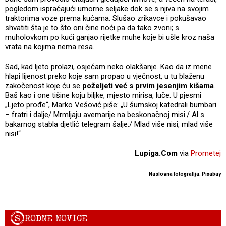
pogledom ispraćajući umorne seljake dok se s njiva na svojim
traktorima voze prema kućama. Slušao zrikavce i pokušavao
shvatiti šta je to što oni čine noći pa da tako zvoni; s
muholovkom po kući ganjao rijetke muhe koje bi ušle kroz naša
vrata na kojima nema resa.
Sad, kad ljeto prolazi, osjećam neko olakšanje. Kao da iz mene
hlapi lijenost preko koje sam propao u vječnost, u tu blaženu
zakočenost koje ću se
poželjeti već s prvim jesenjim kišama
.
Baš kao i one tišine koju biljke, mjesto mirisa, luče. U pjesmi
„Ljeto prođe“, Marko Vešović piše: „U šumskoj katedrali bumbari
– fratri i dalje/ Mrmljaju avemarije na beskonačnoj misi./ Al s
bakarnog stabla djetlić telegram šalje:/ Mlad više nisi, mlad više
nisi!“
Lupiga.Com
via
Prometej
Naslovna fotografija: Pixabay
S
RODNE NOVICE