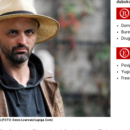
duboko
R
Doma
Bure
Druga
E
Povij
Yugo
Free
š (FOTO: Denis Lovrović/Lupiga.Com)