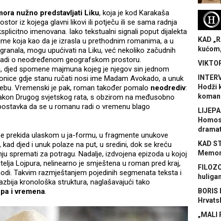
ora nužno predstavljati Liku
, koja je kod Karakaša
H
stor iz kojega glavni likovi ili potječu ili se sama radnja
ksplicitno imenovana. Iako tekstualni signali poput dijalekta
KAD „R
 šume koja kao da je izrasla u prethodnim romanima, a u
kućom,
ranala, mogu upućivati na Liku, već nekoliko začudnih
 radi o neodređenom geografskom prostoru.
VIKTOR
cu, djed spomene majmuna kojeg je njegov sin jednom
INTERV
tionice gdje stanu ručati nosi ime Madam Avokado, a unuk
Hodži 
 nebu. Vremenski je pak, roman također pomalo
neodrediv
:
koman
 nakon Drugog svjetskog rata, s obzirom na međusobno
postavka da se u romanu radi o vremenu blago
LIJEPA
Homose
dramat
 se prekida ulaskom u ja-formu, u fragmente unukove
KAD S
ad djed i unuk polaze na put, u sredini, dok se kreću
Memora
u spremati za potragu. Nadalje, izdvojena epizoda u kojoj
telja Lojpura, nelinearno je smještena u roman pred kraj,
FILOZO
ethodi. Takvim razmještanjem pojedinih segmenata teksta i
huliga
azbija kronološka struktura, naglašavajući tako
 pa i vremena
.
BORIS 
Hrvats
„MALI 