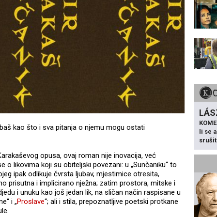
LÁS
KOME
, baš kao što i sva pitanja o njemu mogu ostati
li se
sruši
arakaševog opusa, ovaj roman nije inovacija, već
e o likovima koji su obiteljski povezani: u „Sunčaniku“ to
g ipak odlikuje čvrsta ljubav, mjestimice otresita,
 prisutna i implicirano nježna; zatim prostora, mitske i
edu i unuku kao još jedan lik, na sličan način raspisane u
e“ i „
Proslave
“; ali i stila, prepoznatljive poetski protkane
le.