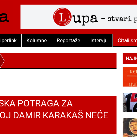
iperlink
Kolumne
Reportaže
Intervju
Čitali s
NAJ
TSKA POTRAGA ZA
OJ DAMIR KARAKAŠ NEĆE