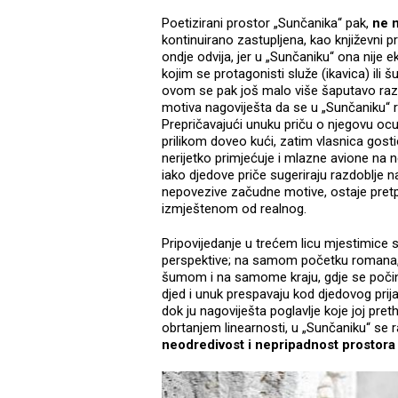
Poetizirani prostor „Sunčanika“ pak,
ne m
kontinuirano zastupljena, kao književni pro
ondje odvija, jer u „Sunčaniku“ ona nije e
kojim se protagonisti služe (ikavica) ili
ovom se pak još malo više šaputavo razg
motiva nagoviješta da se u „Sunčaniku“
Prepričavajući unuku priču o njegovu o
prilikom doveo kući, zatim vlasnica gos
nerijetko primjećuje i mlazne avione na
iako djedove priče sugeriraju razdoblje
nepovezive začudne motive, ostaje pret
izmještenom od realnog.
Pripovijedanje u trećem licu mjestimice
perspektive; na samom početku romana, k
šumom i na samome kraju, gdje se počinj
djed i unuk prespavaju kod djedovog prija
dok ju nagoviješta poglavlje koje joj pr
obrtanjem linearnosti, u „Sunčaniku“ se r
neodredivost i nepripadnost prostora