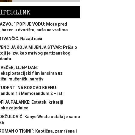
IPERLINK
AZVOJ“ POPIJE VODU: More pred
 bazen u dvorištu, suša na vratima
 IVANČIĆ: Nazad naši
ENCIJA KOJA MIJENJA STVAR: Priča o
koji je izvukao mrtvog partizanskog
danta
 VEČER, LIJEP DAN:
ksploatacijski film lansiran uz
ični mučenički narativ
TUDENTI NA KOSOVO KRENU:
ndum 1 i Memorandum 2 – isti
FIJA PALANKE: Estetski kriteriji
nske zajednice
DEŽULOVIĆ: Kanye Westu ostala je samo
ka
ROMAN O TIŠINI“: Kaotična, zamršena i