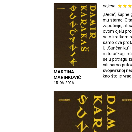
ocjena:
„Dede“, šapne g
mu starac. Cit
započinje, ali 
ovom djelu pro
se o kratkom ro
samo dva protag
U „Sunčaniku“ i
mitološkog, rel
se u potragu za
niti samo putov
svojevrsnoj ned
MARTINA
kao što je vrag
MARINKOVIĆ
15. 06. 2026.