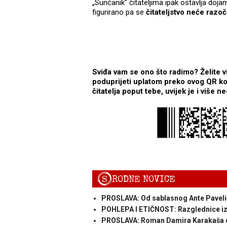
„Sunčanik“ čitateljima ipak ostavlja dojam
figurirano pa se
čitateljstvo neće razoč
Sviđa vam se ono što radimo? Želite v
poduprijeti uplatom preko ovog QR koda
čitatelja poput tebe, uvijek je i više 
S
RODNE NOVICE
PROSLAVA: Od sablasnog Ante Pavelić
POHLEPA I ETIČNOST: Razglednice iz 
PROSLAVA: Roman Damira Karakaša o