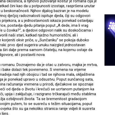
lna okosnica, a njihovo putovanje kostur je romana čija je
katkad čini kao da u potpunosti izostaje, raspršena unutar
 u beskonačnosti. Njihov dijalog baziran je na modelu
noj dječjoj radoznalosti ispituje djeda, čiji su odgovori
m prijekora, a u jednostavnosti iskaza ponekad ostavljaju
ce, postavlja djedu pitanja poput „A dede, ima li vrag
uđe u čovika?“, a djedovi odgovori nalik su doskočicama i
li naši stari, katkad nježno humoristični, ali i
 korjeniti okvir priče, u „Sunčaniku“ se pokoja duboko
nski: prvo djed sugerira unuku naizgled jednostavan
širi dalje prema samom čitatelju, na kojemu ostaje da
ovore, ali i postaviti nova.
 u romanu. Doznajemo da je otac u zatvoru, majka je mrtva,
 i bake dolazi tek povremeno. S vremena na vrijeme
 nadvija nad njih obojicu i tad se njihova mala, okljaštrena
 snaga je ponekad upravo u odsustvu. Poput sunčanog sata,
ina računanja vremena u prirodi, dječakove se spoznaje
Učeći od djeda o životu i krećući se ucrtanom putanjom ka
uči, upija i zaključuje, i razigrano trčkarajući među stablima
ežja ozbiljnosti života. Ta se bremenitost gradacijom
e svojim putem, to se susreću s težim situacijama, poput
ovjeka što su ga nekoliko stranica ranije vidjeli ili susreta
lijes.