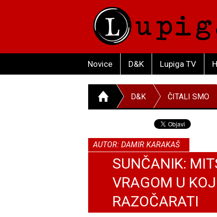
Novice
D&K
Lupiga TV
H
D&K
ČITALI SMO
AUTOR: DAMIR KARAKAŠ
SUNČANIK: MI
VRAGOM U KOJ
RAZOČARATI