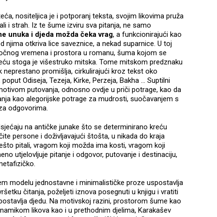
ća, nositeljica je i potporanj teksta, svojim likovima pruža
, ali i strah. Iz te šume izviru sva pitanja, ne samo
me unuka i djeda možda čeka vrag
, a funkcionirajući kao
 njima otkriva lice saveznice, a nekad suparnice. U toj
u točnog vremena i prostora u romanu, šuma kojom se
kreću stoga je višestruko mitska. Tome mitskom predznaku
k neprestano promišlja, cirkulirajući kroz tekst oko
 poput Odiseja, Tezeja, Kirke, Perzeja, Bakha ... Suptilni
 motivom putovanja, odnosno ovdje u priči potrage, kao da
anja kao alegorijske potrage za mudrosti, suočavanjem s
 za odgovorima.
jećaju na antičke junake što se determinirano kreću
te persone i doživljavajući štošta, u nikada do kraja
što pitali, vragom koji možda ima kosti, vragom koji
eno utjelovljuje pitanje i odgovor, putovanje i destinaciju,
etafizičko.
m modelu jednostavne i minimalističke proze uspostavlja
vršetku čitanja, poželjeti iznova posegnuti u knjigu i vratiti
 postavlja djedu. Na motivskoj razini, prostorom šume kao
inamikom likova kao i u prethodnim djelima, Karakašev