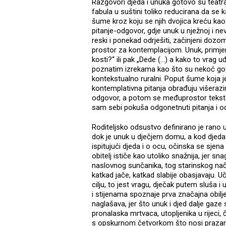
Razgovori djeda i unuka gotovo su teatra
fabula u suštini toliko reducirana da se 
šume kroz koju se njih dvojica kreću kao
pitanje-odgovor, gdje unuk u nježnoj i nevi
reski i ponekad odrješiti, začinjeni dozo
prostor za kontemplacijom. Unuk, primjeri
kosti?“ ili pak „Dede (…) a kako to vrag 
poznatim izrekama kao što su nekoć govori
kontekstualno ruralni. Poput šume koja je
kontemplativna pitanja obrađuju višerazi
odgovor, a potom se međuprostor teksta 
sam sebi pokuša odgonetnuti pitanja i odg
Roditeljsko odsustvo definirano je rano
dok je unuk u dječjem domu, a kod djeda
ispitujući djeda i o ocu, očinska se sjena
obitelj ističe kao utoliko snažnija, jer
naslovnog sunčanika, tog starinskog nač
katkad jače, katkad slabije obasjavaju. 
cilju, to jest vragu, dječak putem sluša i 
i stijenama spoznaje prva značajna obilj
naglašava, jer što unuk i djed dalje gaz
pronalaska mrtvaca, utopljenika u rijeci, č
s opskurnom četvorkom što nosi prazan 