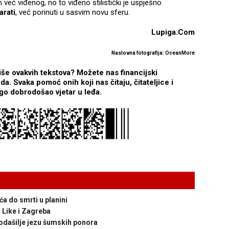
 već viđenog, no to viđeno stilistički je uspješno
arati
, već porinuti u sasvim novu sferu.
Lupiga.Com
Naslovna fotografija: OceanMore
iše ovakvih tekstova? Možete nas financijski
. Svaka pomoć onih koji nas čitaju, čitateljice i
nego dobrodošao vjetar u leđa.
a do smrti u planini
Like i Zagreba
dašilje jezu šumskih ponora