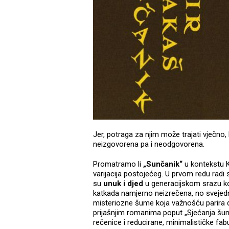
Jer, potraga za njim može trajati vječno
neizgovorena pa i neodgovorena.
Promatramo li
„Sunčanik“
u kontekstu K
varijacija postojećeg. U prvom redu radi s
su
unuk i djed
u generacijskom srazu koje
katkada namjerno neizrečena, no svejedno
misteriozne šume koja važnošću parira dj
prijašnjim romanima poput „Sjećanja šum
rečenice i reducirane, minimalističke fabu