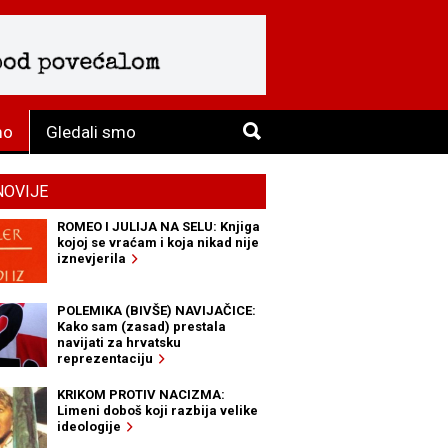
mo
Gledali smo
NOVIJE
ROMEO I JULIJA NA SELU: Knjiga
kojoj se vraćam i koja nikad nije
iznevjerila
POLEMIKA (BIVŠE) NAVIJAČICE:
Kako sam (zasad) prestala
navijati za hrvatsku
reprezentaciju
KRIKOM PROTIV NACIZMA:
Limeni doboš koji razbija velike
ideologije