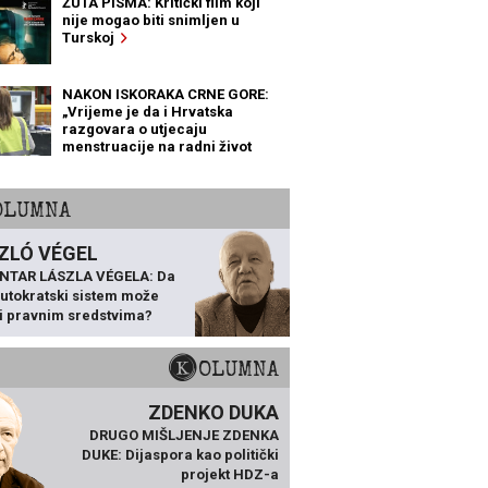
ŽUTA PISMA: Kritički film koji
nije mogao biti snimljen u
Turskoj
NAKON ISKORAKA CRNE GORE:
„Vrijeme je da i Hrvatska
razgovara o utjecaju
menstruacije na radni život
žena“
KOLUMNA
ZLÓ VÉGEL
NTAR LÁSZLA VÉGELA: Da
 autokratski sistem može
ti pravnim sredstvima?
KOLUMNA
ZDENKO DUKA
DRUGO MIŠLJENJE ZDENKA
DUKE: Dijaspora kao politički
projekt HDZ-a