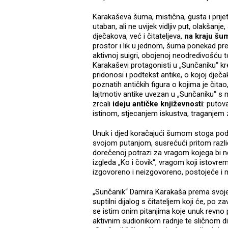
Karakaševa šuma, mistična, gusta i prijete
utaban, ali ne uvijek vidljiv put, olakšanje
dječakova, već i čitateljeva,
na kraju šu
prostor i lik u jednom, šuma ponekad pred
aktivnoj suigri, obojenoj neodredivošć
Karakaševi protagonisti u „Sunčaniku“ 
pridonosi i podtekst antike, o kojoj dječa
poznatih antičkih figura o kojima je čitao,
lajtmotiv antike uvezan u „Sunčaniku“ s
zrcali
ideju antičke književnosti
: putov
istinom, stjecanjem iskustva, traganjem
Unuk i djed koračajući šumom stoga pods
svojom putanjom, susrećući pritom različi
dorečenoj potrazi za vragom kojega bi ne
izgleda „Ko i čovik“, vragom koji istovrem
izgovoreno i neizgovoreno, postojeće i m
„Sunčanik“ Damira Karakaša prema svoje
suptilni dijalog s čitateljem koji će, po za
se istim onim pitanjima koje unuk revno
aktivnim sudionikom radnje te sličnom d