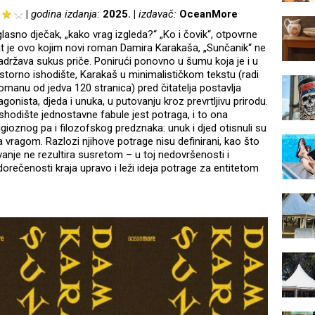
godina izdanja:
2025.
izdavač:
OceanMore
lasno dječak, „kako vrag izgleda?“ „Ko i čovik“, otpovrne
at je ovo kojim novi roman Damira Karakaša, „Sunčanik“ ne
sadržava sukus priče. Ponirući ponovno u šumu koja je i u
storno ishodište, Karakaš u minimalističkom tekstu (radi
manu od jedva 120 stranica) pred čitatelja postavlja
onista, djeda i unuka, u putovanju kroz prevrtljivu prirodu.
shodište jednostavne fabule jest potraga, i to ona
igioznog pa i filozofskog predznaka: unuk i djed otisnuli su
 vragom. Razlozi njihove potrage nisu definirani, kao što
anje ne rezultira susretom – u toj nedovršenosti i
orečenosti kraja upravo i leži ideja potrage za entitetom
.