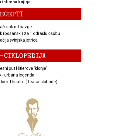
 intimna knjiga
ECEPTI
ći sok od bazge
k (bosanski) za 1 odraslu osobu
čija svinjska jetrica
-CIKLOPEDIJA
esni put Hitlerove 'klonje'
 - urbana legenda
dom Theatre (Teatar slobode)