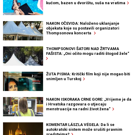
kućom, bazen u dvorištu, suša na vratima
NAKON OČEVIDA: Naloženo uklanjanje
objekata koje su postavili organizatori
Thompsonova koncerta
THOMPSONOVI ŠATORI NAD ŽRTVAMA
FAŠISTA: „Oni očito mogu raditi štogod žele“
ŽUTA PISMA: Kritički film koji nije mogao biti
snimljen u Turskoj
NAKON ISKORAKA CRNE GORE: „Vrijeme je da
i Hrvatska razgovara o utjecaju
menstruacije na radni život žena“
KOMENTAR LÁSZLA VÉGELA: Da li se
autokratski sistem može srušiti pravnim
sredstvima?