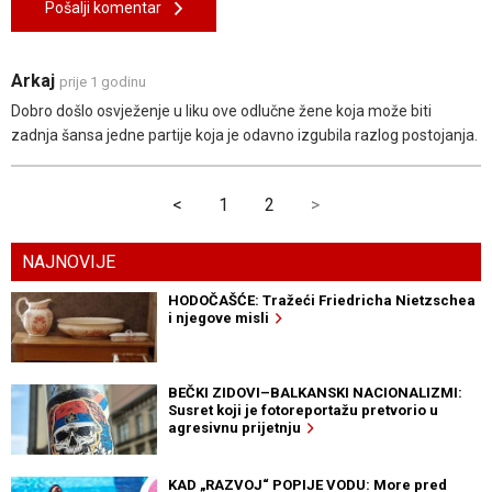
Pošalji komentar
Arkaj
prije 1 godinu
Dobro došlo osvježenje u liku ove odlučne žene koja može biti
zadnja šansa jedne partije koja je odavno izgubila razlog postojanja.
<
1
2
>
NAJNOVIJE
HODOČAŠĆE: Tražeći Friedricha Nietzschea
i njegove misli
BEČKI ZIDOVI–BALKANSKI NACIONALIZMI:
Susret koji je fotoreportažu pretvorio u
agresivnu prijetnju
KAD „RAZVOJ“ POPIJE VODU: More pred