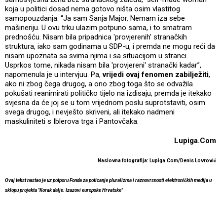
koja u politici dosad nema gotovo ništa osim vlastitog
samopouzdanja. “Ja sam Sanja Major. Nemam iza sebe
mašineriju. U ovu trku ulazim potpuno sama, i to smatram
prednošću. Nisam bila pripadnica 'provjerenih' stranačkih
struktura, iako sam godinama u SDP-u, i premda ne mogu reći da
nisam upoznata sa svima njima i sa situacijom u stranci.
Usprkos tome, nikada nisam bila 'provjereni' stranački kadar”,
napomenula je u intervjuu. Pa,
vrijedi ovaj fenomen zabilježiti
,
ako ni zbog čega drugog, a ono zbog toga što se odvažila
pokušati reanimirati političko tijelo na izdisaju, premda je itekako
svjesna da će joj se u tom vrijednom poslu suprotstaviti, osim
svega drugog, i nevješto skriveni, ali itekako nadmeni
maskuliniteti s Iblerova trga i Pantovčaka.
Lupiga.Com
Naslovna fotografija: Lupiga.Com/Denis Lovrović
Ovaj tekst nastao je uz potporu Fonda za poticanje pluralizma i raznovrsnosti elektroničkih medija u
sklopu projekta "Korak dalje: Izazovi europske Hrvatske"