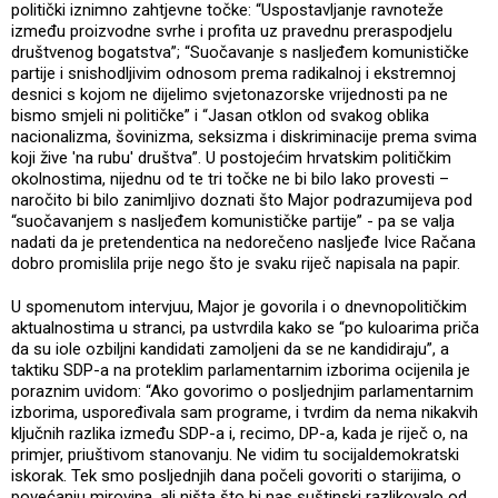
politički iznimno zahtjevne točke: “Uspostavljanje ravnoteže
između proizvodne svrhe i profita uz pravednu preraspodjelu
društvenog bogatstva”; “Suočavanje s nasljeđem komunističke
partije i snishodljivim odnosom prema radikalnoj i ekstremnoj
desnici s kojom ne dijelimo svjetonazorske vrijednosti pa ne
bismo smjeli ni političke” i “Jasan otklon od svakog oblika
nacionalizma, šovinizma, seksizma i diskriminacije prema svima
koji žive 'na rubu' društva”. U postojećim hrvatskim političkim
okolnostima, nijednu od te tri točke ne bi bilo lako provesti –
naročito bi bilo zanimljivo doznati što Major podrazumijeva pod
“suočavanjem s nasljeđem komunističke partije” - pa se valja
nadati da je pretendentica na nedorečeno nasljeđe Ivice Račana
dobro promislila prije nego što je svaku riječ napisala na papir.
U spomenutom intervjuu, Major je govorila i o dnevnopolitičkim
aktualnostima u stranci, pa ustvrdila kako se “po kuloarima priča
da su iole ozbiljni kandidati zamoljeni da se ne kandidiraju”, a
taktiku SDP-a na proteklim parlamentarnim izborima ocijenila je
poraznim uvidom: “Ako govorimo o posljednjim parlamentarnim
izborima, uspoređivala sam programe, i tvrdim da nema nikakvih
ključnih razlika između SDP-a i, recimo, DP-a, kada je riječ o, na
primjer, priuštivom stanovanju. Ne vidim tu socijaldemokratski
iskorak. Tek smo posljednjih dana počeli govoriti o starijima, o
povećanju mirovina, ali ništa što bi nas suštinski razlikovalo od