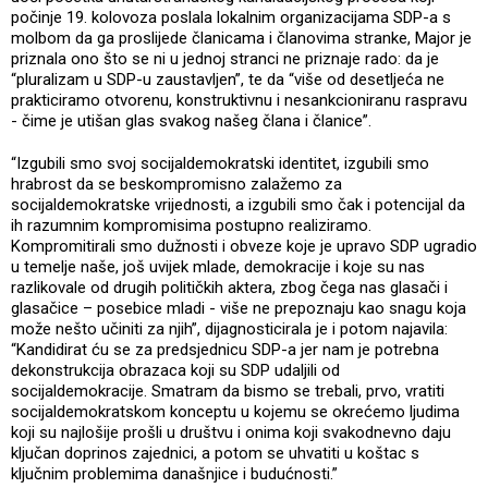
počinje 19. kolovoza poslala lokalnim organizacijama SDP-a s
molbom da ga proslijede članicama i članovima stranke, Major je
priznala ono što se ni u jednoj stranci ne priznaje rado: da je
“pluralizam u SDP-u zaustavljen”, te da “više od desetljeća ne
prakticiramo otvorenu, konstruktivnu i nesankcioniranu raspravu
- čime je utišan glas svakog našeg člana i članice”.
“Izgubili smo svoj socijaldemokratski identitet, izgubili smo
hrabrost da se beskompromisno zalažemo za
socijaldemokratske vrijednosti, a izgubili smo čak i potencijal da
ih razumnim kompromisima postupno realiziramo.
Kompromitirali smo dužnosti i obveze koje je upravo SDP ugradio
u temelje naše, još uvijek mlade, demokracije i koje su nas
razlikovale od drugih političkih aktera, zbog čega nas glasači i
glasačice – posebice mladi - više ne prepoznaju kao snagu koja
može nešto učiniti za njih”, dijagnosticirala je i potom najavila:
“Kandidirat ću se za predsjednicu SDP-a jer nam je potrebna
dekonstrukcija obrazaca koji su SDP udaljili od
socijaldemokracije. Smatram da bismo se trebali, prvo, vratiti
socijaldemokratskom konceptu u kojemu se okrećemo ljudima
koji su najlošije prošli u društvu i onima koji svakodnevno daju
ključan doprinos zajednici, a potom se uhvatiti u koštac s
ključnim problemima današnjice i budućnosti.”