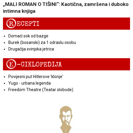
„MALI ROMAN O TIŠINI“: Kaotična, zamršena i duboko
intimna knjiga
R
ECEPTI
Domaći sok od bazge
Burek (bosanski) za 1 odraslu osobu
Drugačija svinjska jetrica
E
-CIKLOPEDIJA
Povijesni put Hitlerove 'klonje'
Yugo - urbana legenda
Freedom Theatre (Teatar slobode)