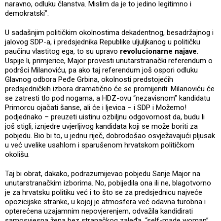
naravno, odluku članstva. Mislim da je to jedino legitimno i
demokratski”.
U sadašnjim političkim okolnostima dekadentnog, besadržajnog i
jalovog SDP-a, i predsjednika Republike uljuljkanog u političku
paučinu vlastitog ega, to su upravo
revolucionarne najave
.
Uspije li, primjerice, Major provesti unutarstranački referendum o
podršci Milanoviću, pa ako taj referendum još ospori odluku
Glavnog odbora Peđe Grbina, okolnosti predstojećih
predsjedničkih izbora dramatično će se promijeniti: Milanoviću će
se zatresti tlo pod nogama, a HDZ-ovu “nezavisnom” kandidatu
Primorcu ojačati šanse, ali će i ljevica – i SDP i Možemo!
podjednako – preuzeti uistinu ozbiljnu odgovornost da, budu li
još stigli, iznjedre uvjerljivog kandidata koji se može boriti za
pobjedu. Bio bi to, u jednu riječ, dobrodošao osvježavajući pljusak
u već uvelike usahlom i sparušenom hrvatskom političkom
okolišu.
Taj bi obrat, dakako, podrazumijevao pobjedu Sanje Major na
unutarstranačkim izborima. No, pobijedila ona ili ne, blagotvorno
je za hrvatsku politiku već i to što se za predsjednicu najveće
opozicijske stranke, u kojoj je atmosfera već odavna turobna i
opterećena uzajamnim nepovjerenjem, odvažila kandidirati
samosvjesna žena bez stranačkog zaleđa, “self-made woman”