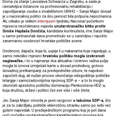
Doma za starije Lavoslava Schwarza u Zagrebu, a sada je
ravnateljica Ustanove za profesionalnu rehabilitaciju i
zapošljavanje osoba s invaliditetom URIHO – Sanja Major dosad
je u nacionalnoj politici za širu javnost bila potpuna nepoznanica.
Ali, otkako je velikim
intervjuom
tjedniku
Nacional
početkom
mjeseca neočekivano najavila
unutarstranačku bitku protiv
Siniše Hajdaša Dončića
, kandidata kontinuiteta, ime Sanje Major
u samo petnaestak dana prometnulo se u zanimljivu i nipošto
zanemarivu osobnost hrvatske političke scene.
Osobnost, dapače, koja bi, uspije li u nakanama koje najavljuje, u
samo nekoliko mjeseci
hrvatsku politiku mogla izokrenuti
naglavačke
, i to u najmanje dva aktualna i iznimno važna polja:
mogla bi iznova izmiješati karte u dosad predvidivoj, gotovo
dosadnoj pretkampanji za predsjedničke izbore, te napokon
započeti dug, ali nužan proces okončanja višegodišnje političke
letargije i samozadovoljstva njezinog SDP-a – a to bi moglo
okončati apsolutnu političku dominaciju Plenkovićeva HDZ-a,
koja društvu, državi i politici čini sve više i više štete.
Jer, Sanja Major otvorila je javni razgovor
o tabuima SDP-a
, što
je za tu zakržljalu, politički sklerotičnu stranku samo po sebi već
golem napredak. U predsjedničkom programu koji je pet dana
uoči početka unutarstranačkog kandidacijskog procesa koji