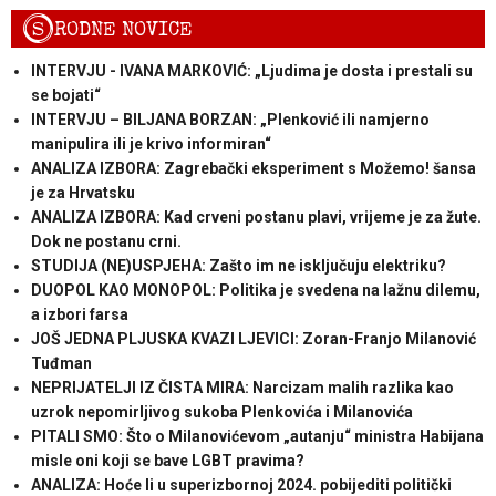
S
RODNE NOVICE
INTERVJU - IVANA MARKOVIĆ: „Ljudima je dosta i prestali su
se bojati“
INTERVJU – BILJANA BORZAN: „Plenković ili namjerno
manipulira ili je krivo informiran“
ANALIZA IZBORA: Zagrebački eksperiment s Možemo! šansa
je za Hrvatsku
ANALIZA IZBORA: Kad crveni postanu plavi, vrijeme je za žute.
Dok ne postanu crni.
STUDIJA (NE)USPJEHA: Zašto im ne isključuju elektriku?
DUOPOL KAO MONOPOL: Politika je svedena na lažnu dilemu,
a izbori farsa
JOŠ JEDNA PLJUSKA KVAZI LJEVICI: Zoran-Franjo Milanović
Tuđman
NEPRIJATELJI IZ ČISTA MIRA: Narcizam malih razlika kao
uzrok nepomirljivog sukoba Plenkovića i Milanovića
PITALI SMO: Što o Milanovićevom „autanju“ ministra Habijana
misle oni koji se bave LGBT pravima?
ANALIZA: Hoće li u superizbornoj 2024. pobijediti politički