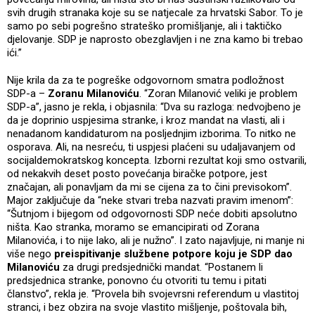
svih drugih stranaka koje su se natjecale za hrvatski Sabor. To je
samo po sebi pogrešno strateško promišljanje, ali i taktičko
djelovanje. SDP je naprosto obezglavljen i ne zna kamo bi trebao
ići.”
Nije krila da za te pogreške odgovornom smatra podložnost
SDP-a –
Zoranu Milanoviću
. “Zoran Milanović veliki je problem
SDP-a”, jasno je rekla, i objasnila: “Dva su razloga: nedvojbeno je
da je doprinio uspjesima stranke, i kroz mandat na vlasti, ali i
nenadanom kandidaturom na posljednjim izborima. To nitko ne
osporava. Ali, na nesreću, ti uspjesi plaćeni su udaljavanjem od
socijaldemokratskog koncepta. Izborni rezultat koji smo ostvarili,
od nekakvih deset posto povećanja biračke potpore, jest
značajan, ali ponavljam da mi se cijena za to čini previsokom”.
Major zaključuje da “neke stvari treba nazvati pravim imenom”:
“Šutnjom i bijegom od odgovornosti SDP neće dobiti apsolutno
ništa. Kao stranka, moramo se emancipirati od Zorana
Milanovića, i to nije lako, ali je nužno”. I zato najavljuje, ni manje ni
više nego
preispitivanje službene potpore koju je SDP dao
Milanoviću
za drugi predsjednički mandat. “Postanem li
predsjednica stranke, ponovno ću otvoriti tu temu i pitati
članstvo”, rekla je. “Provela bih svojevrsni referendum u vlastitoj
stranci, i bez obzira na svoje vlastito mišljenje, poštovala bih,