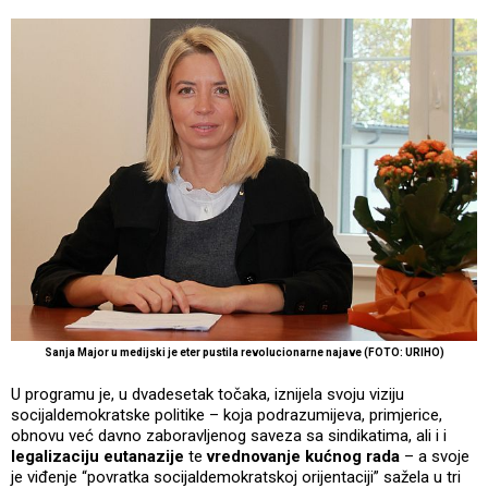
Sanja Major u medijski je eter pustila revolucionarne najave (FOTO: URIHO)
U programu je, u dvadesetak točaka, iznijela svoju viziju
socijaldemokratske politike – koja podrazumijeva, primjerice,
obnovu već davno zaboravljenog saveza sa sindikatima, ali i i
legalizaciju eutanazije
te
vrednovanje kućnog rada
– a svoje
je viđenje “povratka socijaldemokratskoj orijentaciji” sažela u tri