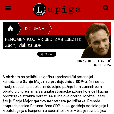
KOLUMNE
FENOMEN KOJI VRIJEDI ZABILJEŽITI:
Zadnji vlak za SDP
ritn by:
BORIS PAVELIĆ
16. 08. 2024.
S obzirom na političku svježinu i prekretnički potencijal
kandidature
Sanje Major za predsjednicu SDP-a
, čini se da
mediji dosad nisu poklonili dovoljno pažnje tom zanimljivom
obratu u pripremama za unutarstranačke izbore koje će ključna
opozicijska stranka održati 14. rujna ove godine. Možda i zato
što je Sanja Major
gotovo nepoznata političarka
. Premda
potpredsjednica Foruma žena SDP-a, 44-godišnja sociologinja i
kroatologinja s karijerom u socijalnoj skrbi – bila je ravnateljica