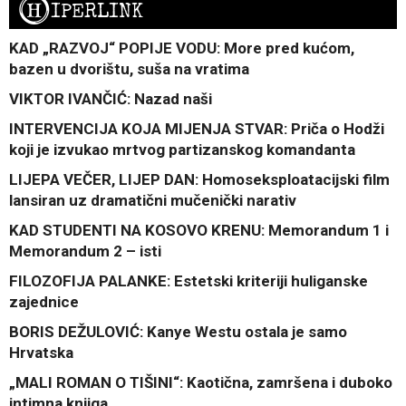
H
IPERLINK
KAD „RAZVOJ“ POPIJE VODU: More pred kućom,
bazen u dvorištu, suša na vratima
VIKTOR IVANČIĆ: Nazad naši
INTERVENCIJA KOJA MIJENJA STVAR: Priča o Hodži
koji je izvukao mrtvog partizanskog komandanta
LIJEPA VEČER, LIJEP DAN: Homoseksploatacijski film
lansiran uz dramatični mučenički narativ
KAD STUDENTI NA KOSOVO KRENU: Memorandum 1 i
Memorandum 2 – isti
FILOZOFIJA PALANKE: Estetski kriteriji huliganske
zajednice
BORIS DEŽULOVIĆ: Kanye Westu ostala je samo
Hrvatska
„MALI ROMAN O TIŠINI“: Kaotična, zamršena i duboko
intimna knjiga