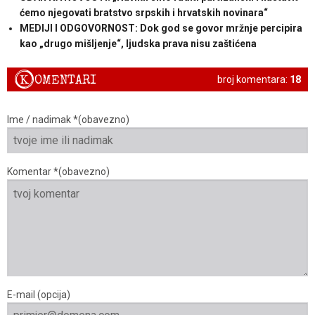
ćemo njegovati bratstvo srpskih i hrvatskih novinara“
MEDIJI I ODGOVORNOST: Dok god se govor mržnje percipira
kao „drugo mišljenje“, ljudska prava nisu zaštićena
K
OMENTARI
broj komentara:
18
Ime / nadimak *(obavezno)
Komentar *(obavezno)
E-mail (opcija)