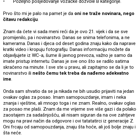
•
Poželjno posjedovanje vozačke dozvole B kategorije.
Prvo što mi je palo na pamet je da
oni ne traže novinara, nego
čitavu redakciju
.
Znam da ćete vi sada meni reći da je ovo 21. vijek i da se sve
promijenilo, pa i novinarstvo. Danas se snima telefonima, a ne
kamerama. Danas i djeca od deset godina znaju kako da naprave
kratki video i kropuju fotografiju. Danas informaciju možete da
objavljujete iz WC-a, šume ili javnog prevoza, važno je samo da
imate pristup internetu. Danas je sve ono što se radilo satima
skraćeno na minute. I sve ste u pravu, ali zapitajmo se da li je to
novinarstvo ili
nešto čemu tek treba da nađemo adekvatno
ime
.
Onda sam shvatio da se ja nikada ne bih usudio prijaviti na jedan
ovakav oglas za posao. Imam samopouzdanje, imam i neka
znanja i vještine, ali mnogo toga i ne znam. Realno, ovakav oglas
za posao me plaši. Znam da me vrijeme sve više gazi i da polako
zaostajem za sadašnjošću, ali nisam siguran da na ove zahtjeve
mogu na pravi način da odgovore i ovi tatatatirci iz generacije Z.
Oni frcaju od samopouzdanja, znaju šta hoće, ali još bolje znaju i
šta neće.