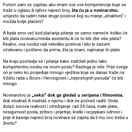
Potom sam se zapitao ako imam sve ove kompetencije koje se
traže u oglasu ili njihov najveći broj,
šta ću ja u novinarstvu
,
umjesto da radim neke druge poslove koji su manje „atraktivni“ i
možda bolje plaćeni?
A kada smo već kod plaćanja pitanje se samo nameće: koliko će
biti plata novinaru/media asistentu ili će to biti zbir više plata?
Realno, ova osoba radi nekoliko poslova i bilo bi sasvim
očekivano i pošteno da prima, šta ja znam, najmanje tri plate.
Na kraju postavlja se i pitanje kako zadržati jednu tako
kompetentnu osobu na ovom poslu? Razloga je više. Prije svega
on je neko ko posjeduje mnogo vještina koje se danas traže na
tržištu rada u Bosni i Hercegovini i „nepristojnih ponuda“ će biti
mnogo.
Novinarstvo je
„seksi“ dok ga gledaš u serijama i filmovima
,
dok studiraš ili maštaš o njemu i dok ne počneš raditi. Onda
dolazi surova realnost i otrežnjenje: rad 24 časa, male plate,
nesigurnost posla, pritisci i prijetnje, kratki i iscjepkani odmori i
prije ili kasnije najveći broj novinara se zapita da li mu ovo treba u
životu?