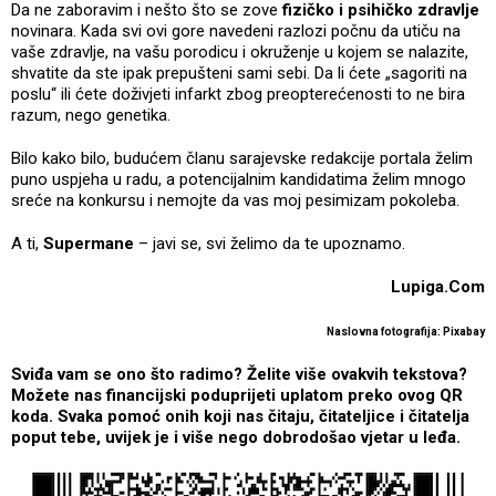
Da ne zaboravim i nešto što se zove
fizičko i psihičko zdravlje
novinara. Kada svi ovi gore navedeni razlozi počnu da utiču na
vaše zdravlje, na vašu porodicu i okruženje u kojem se nalazite,
shvatite da ste ipak prepušteni sami sebi. Da li ćete „sagoriti na
poslu“ ili ćete doživjeti infarkt zbog preopterećenosti to ne bira
razum, nego genetika.
Bilo kako bilo, budućem članu sarajevske redakcije portala želim
puno uspjeha u radu, a potencijalnim kandidatima želim mnogo
sreće na konkursu i nemojte da vas moj pesimizam pokoleba.
A ti,
Supermane
– javi se, svi želimo da te upoznamo.
Lupiga.Com
Naslovna fotografija: Pixabay
Sviđa vam se ono što radimo? Želite više ovakvih tekstova?
Možete nas financijski poduprijeti uplatom preko ovog QR
koda. Svaka pomoć onih koji nas čitaju, čitateljice i čitatelja
poput tebe, uvijek je i više nego dobrodošao vjetar u leđa.