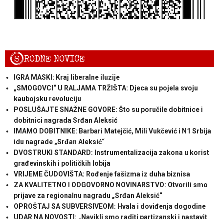
S
RODNE NOVICE
IGRA MASKI: Kraj liberalne iluzije
„SMOGOVCI“ U RALJAMA TRŽIŠTA: Djeca su pojela svoju
kaubojsku revoluciju
POSLUŠAJTE SNAŽNE GOVORE: Što su poručile dobitnice i
dobitnici nagrada Srđan Aleksić
IMAMO DOBITNIKE: Barbari Matejčić, Mili Vukčević i N1 Srbija
idu nagrade „Srđan Aleksić“
DVOSTRUKI STANDARD: Instrumentalizacija zakona u korist
građevinskih i političkih lobija
VRIJEME ČUDOVIŠTA: Rođenje fašizma iz duha biznisa
ZA KVALITETNO I ODGOVORNO NOVINARSTVO: Otvorili smo
prijave za regionalnu nagradu „Srđan Aleksić“
OPROŠTAJ SA SUBVERSIVEOM: Hvala i doviđenja dogodine
UDAR NA NOVOSTI: „Navikli smo raditi partizanski i nastavit