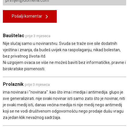
Pošalji komentar
Bauštelac
prije 3 mjeseca
Nije slučaj samo u novinarstvu. Svuda se traže sve sile dodatnih
vještina i znanja, da budeš uvijek na raspolaganju, nikad bolestan,
bez privatnog života itd.
Ni uzgojem ovaca se više ne možeš baviti bez informatičke, pravne i
birokratske pismenosti.
Prolaznik
prije 3 mjeseca
ima novinara i "novinara". kao što ima i medija i antimedija. glupo je
sve generalizirati. nije svaki novinar isti samo zato što je novinar, niti
je svaki medij isti, danas većina medija ni nije medij nego antimedij
koji se ne vodi društvenom odgovornošću nego prodaje dušu vragu
za jedan klik nevažnog sadržaja.