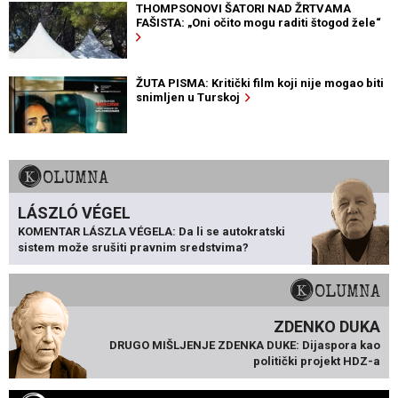
THOMPSONOVI ŠATORI NAD ŽRTVAMA
FAŠISTA: „Oni očito mogu raditi štogod žele“
ŽUTA PISMA: Kritički film koji nije mogao biti
snimljen u Turskoj
KOLUMNA
LÁSZLÓ VÉGEL
KOMENTAR LÁSZLA VÉGELA: Da li se autokratski
sistem može srušiti pravnim sredstvima?
KOLUMNA
ZDENKO DUKA
DRUGO MIŠLJENJE ZDENKA DUKE: Dijaspora kao
politički projekt HDZ-a