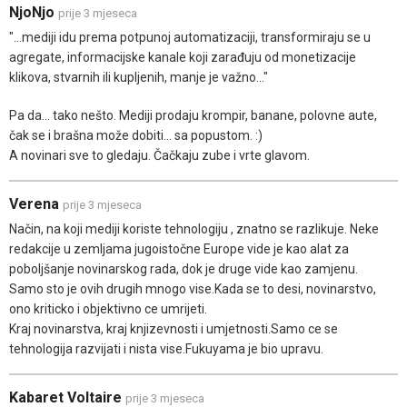
NjoNjo
prije 3 mjeseca
"...mediji idu prema potpunoj automatizaciji, transformiraju se u
agregate, informacijske kanale koji zarađuju od monetizacije
klikova, stvarnih ili kupljenih, manje je važno..."
Pa da... tako nešto. Mediji prodaju krompir, banane, polovne aute,
čak se i brašna može dobiti... sa popustom. :)
A novinari sve to gledaju. Čačkaju zube i vrte glavom.
Verena
prije 3 mjeseca
Način, na koji mediji koriste tehnologiju , znatno se razlikuje. Neke
redakcije u zemljama jugoistočne Europe vide je kao alat za
poboljšanje novinarskog rada, dok je druge vide kao zamjenu.
Samo sto je ovih drugih mnogo vise.Kada se to desi, novinarstvo,
ono kriticko i objektivno ce umrijeti.
Kraj novinarstva, kraj knjizevnosti i umjetnosti.Samo ce se
tehnologija razvijati i nista vise.Fukuyama je bio upravu.
Kabaret Voltaire
prije 3 mjeseca