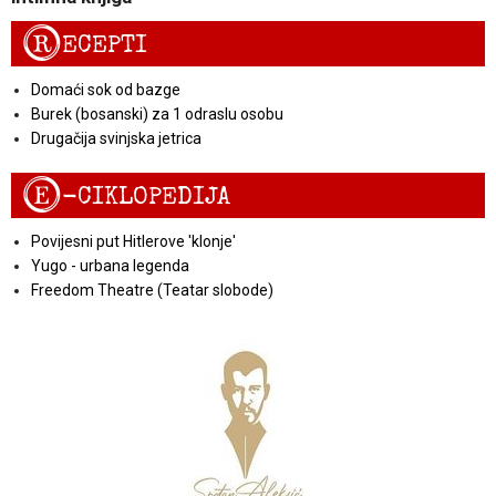
R
ECEPTI
Domaći sok od bazge
Burek (bosanski) za 1 odraslu osobu
Drugačija svinjska jetrica
E
-CIKLOPEDIJA
Povijesni put Hitlerove 'klonje'
Yugo - urbana legenda
Freedom Theatre (Teatar slobode)