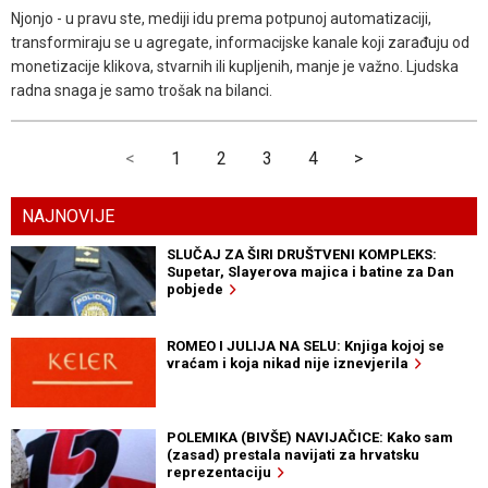
Njonjo - u pravu ste, mediji idu prema potpunoj automatizaciji,
transformiraju se u agregate, informacijske kanale koji zarađuju od
monetizacije klikova, stvarnih ili kupljenih, manje je važno. Ljudska
radna snaga je samo trošak na bilanci.
<
1
2
3
4
>
NAJNOVIJE
SLUČAJ ZA ŠIRI DRUŠTVENI KOMPLEKS:
Supetar, Slayerova majica i batine za Dan
pobjede
ROMEO I JULIJA NA SELU: Knjiga kojoj se
vraćam i koja nikad nije iznevjerila
POLEMIKA (BIVŠE) NAVIJAČICE: Kako sam
(zasad) prestala navijati za hrvatsku
reprezentaciju