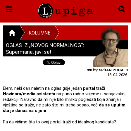
KOLUMNE
OGLAS IZ „NOVOG NORMALNOG“:
Supermane, javi se!
ritn by:
SRĐAN PUHALO
18. 04. 2026.
Elem, neki dan naletih na oglas gdje jedan
portal traži
Novinara/media asistenta
na puno radno vrijeme u sarajevskoj
redakciji. Naravno da mi nije bilo mrsko pogledati koja znanja i
vještine se traže, ne zato što mi treba posao, već
da se uputim
šta je danas na cijeni
.
Pa da vidimo šta to ovaj portal traži od idealnog kandidata?