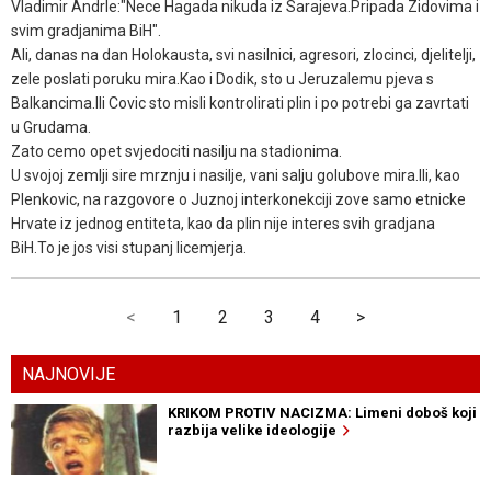
Vladimir Andrle:"Nece Hagada nikuda iz Sarajeva.Pripada Zidovima i
svim gradjanima BiH".
Ali, danas na dan Holokausta, svi nasilnici, agresori, zlocinci, djelitelji,
zele poslati poruku mira.Kao i Dodik, sto u Jeruzalemu pjeva s
Balkancima.Ili Covic sto misli kontrolirati plin i po potrebi ga zavrtati
u Grudama.
Zato cemo opet svjedociti nasilju na stadionima.
U svojoj zemlji sire mrznju i nasilje, vani salju golubove mira.Ili, kao
Plenkovic, na razgovore o Juznoj interkonekciji zove samo etnicke
Hrvate iz jednog entiteta, kao da plin nije interes svih gradjana
BiH.To je jos visi stupanj licemjerja.
<
1
2
3
4
>
NAJNOVIJE
KRIKOM PROTIV NACIZMA: Limeni doboš koji
razbija velike ideologije