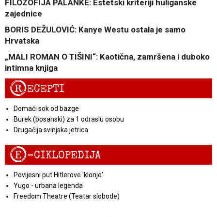
FILOZOFIJA PALANKE: Estetski kriteriji huliganske
zajednice
BORIS DEŽULOVIĆ: Kanye Westu ostala je samo
Hrvatska
„MALI ROMAN O TIŠINI“: Kaotična, zamršena i duboko
intimna knjiga
R
ECEPTI
Domaći sok od bazge
Burek (bosanski) za 1 odraslu osobu
Drugačija svinjska jetrica
E
-CIKLOPEDIJA
Povijesni put Hitlerove 'klonje'
Yugo - urbana legenda
Freedom Theatre (Teatar slobode)