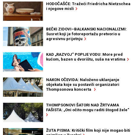
HODOČAŠĆE: Tražeći Friedricha Nietzschea
i njegove misli
BEČKI ZIDOVI–BALKANSKI NACIONALIZMI:
Susret koji je fotoreportažu pretvorio u
agresivnu prijetnju
KAD „RAZVOJ“ POPIJE VODU: More pred
kućom, bazen u dvorištu, suša na vratima
NAKON OČEVIDA: Naloženo uklanjanje
objekata koje su postavili organizatori
Thompsonova koncerta
THOMPSONOVI ŠATORI NAD ŽRTVAMA
FAŠISTA: „Oni očito mogu raditi štogod žele“
ŽUTA PISMA: Kritički film koji nije mogao biti