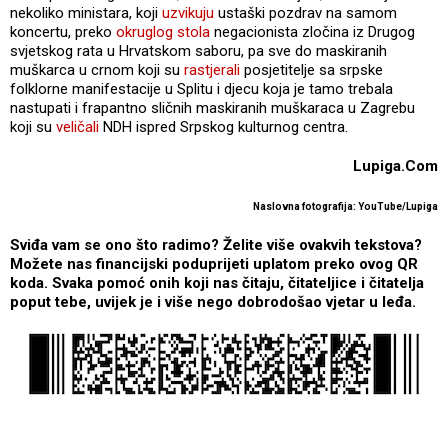
nekoliko ministara, koji
uzvikuju
ustaški pozdrav na samom
koncertu, preko
okruglog stola
negacionista zločina iz Drugog
svjetskog rata u Hrvatskom saboru, pa sve do maskiranih
muškarca u crnom koji su
rastjerali
posjetitelje sa srpske
folklorne manifestacije u Splitu i djecu koja je tamo trebala
nastupati i frapantno sličnih maskiranih muškaraca u Zagrebu
koji su
veličali
NDH ispred Srpskog kulturnog centra.
Lupiga.Com
Naslovna fotografija: YouTube/Lupiga
Sviđa vam se ono što radimo? Želite više ovakvih tekstova?
Možete nas financijski poduprijeti uplatom preko ovog QR
koda. Svaka pomoć onih koji nas čitaju, čitateljice i čitatelja
poput tebe, uvijek je i više nego dobrodošao vjetar u leđa.