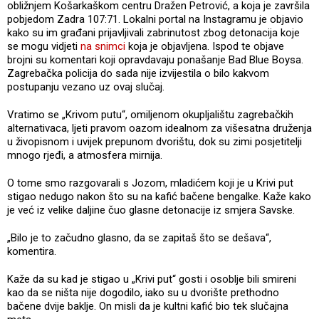
obližnjem Košarkaškom centru Dražen Petrović, a koja je završila
pobjedom Zadra 107:71. Lokalni portal na Instagramu je objavio
kako su im građani prijavljivali zabrinutost zbog detonacija koje
se mogu vidjeti
na snimci
koja je objavljena. Ispod te objave
brojni su komentari koji opravdavaju ponašanje Bad Blue Boysa.
Zagrebačka policija do sada nije izvijestila o bilo kakvom
postupanju vezano uz ovaj slučaj.
Vratimo se „Krivom putu“, omiljenom okupljalištu zagrebačkih
alternativaca, ljeti pravom oazom idealnom za višesatna druženja
u živopisnom i uvijek prepunom dvorištu, dok su zimi posjetitelji
mnogo rjeđi, a atmosfera mirnija.
O tome smo razgovarali s Jozom, mladićem koji je u Krivi put
stigao nedugo nakon što su na kafić bačene bengalke. Kaže kako
je već iz velike daljine čuo glasne detonacije iz smjera Savske.
„Bilo je to začudno glasno, da se zapitaš što se dešava“,
komentira.
Kaže da su kad je stigao u „Krivi put“ gosti i osoblje bili smireni
kao da se ništa nije dogodilo, iako su u dvorište prethodno
bačene dvije baklje. On misli da je kultni kafić bio tek slučajna