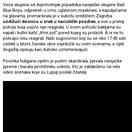
Veća skupina od dvjestotinjak pripadnika navijačke skupine Bad
Blue Boys, odjevenih u crno, uglavnom maskirani, s kapuljačama
na glavama, promarširala je u subotu središtem Zagreba
uzdižući desnicu u zrak u nacistički pozdrav
, a sve u pratnji
policije koja uopće nije reagirala. U svom pohodu bakljama su
napali i kultni kafić „Krivi put“ pored kojeg su prolazili. A ni na to
policajci nisu reagirali. Naši sugovornici koji su se oko 17:40 sati
zatekli u blizini Savske ulice svjedočili su ovim scenama, a cijeli
događaj opisuju kao duboko uznemiravajući.
Povorka huligana cijelim je putem skandirala, pjevala navijačke
pjesme i bacala pirotehniku uokolo, što je zabilježeno na više
video snimaka koje su Lupigi poslali čitatelji.