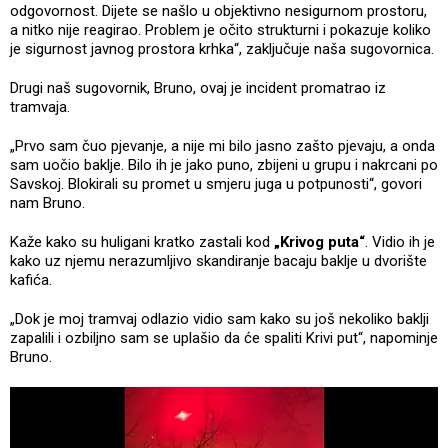
odgovornost. Dijete se našlo u objektivno nesigurnom prostoru,
a nitko nije reagirao. Problem je očito strukturni i pokazuje koliko
je sigurnost javnog prostora krhka“, zaključuje naša sugovornica.
Drugi naš sugovornik, Bruno, ovaj je incident promatrao iz
tramvaja.
„Prvo sam čuo pjevanje, a nije mi bilo jasno zašto pjevaju, a onda
sam uočio baklje. Bilo ih je jako puno, zbijeni u grupu i nakrcani po
Savskoj. Blokirali su promet u smjeru juga u potpunosti“, govori
nam Bruno.
Kaže kako su huligani kratko zastali kod
„Krivog puta“
. Vidio ih je
kako uz njemu nerazumljivo skandiranje bacaju baklje u dvorište
kafića.
„Dok je moj tramvaj odlazio vidio sam kako su još nekoliko baklji
zapalili i ozbiljno sam se uplašio da će spaliti Krivi put“, napominje
Bruno.