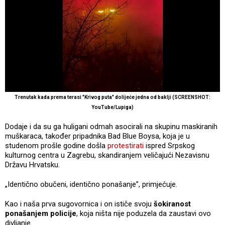
Trenutak kada prema terasi "Krivog puta" dolijeće jedna od baklji (SCREENSHOT:
YouTube/Lupiga)
Dodaje i da su ga huligani odmah asocirali na skupinu maskiranih
muškaraca, također pripadnika Bad Blue Boysa, koja je u
studenom prošle godine došla
protestirati
ispred Srpskog
kulturnog centra u Zagrebu, skandiranjem veličajući Nezavisnu
Državu Hrvatsku.
„Identično obučeni, identično ponašanje”, primjećuje.
Kao i naša prva sugovornica i on ističe svoju
šokiranost
ponašanjem policije
, koja ništa nije poduzela da zaustavi ovo
divljanje.