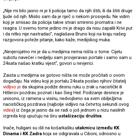
„Nije mi bilo jasno ni je li policija tamo da njih štiti, ili da štiti druge
ljude od njih. Mislio sam da je riječ o nekom prosvjedu. Ne vidim
koji je smisao da policija takve stvari smireno promatra i ne
reagira. U svemu tome jedino mi je drago da nisu zapalili Krivi put
i da nitko nije nastradao”, naglašava Bruno koji na kraju našeg
razgovora poteže pitanje, kako kaže, medijskog muka.
„Nevjerojatno mi je da u medijima nema ništa o tome. Cijelu
subotu navečer i nedjelju sam provjeravao portale i samo sam u
24sata našao kratku vijest“, govori u nevjerici.
Zaista u medijima se gotovo ništa ne može pročitati o ovom
događaju. Na videu koji je portalu 24sata poslao njihov čitatelj
vidljivo je
da skupina podiže desnu ruku u zrak u nacistički ili
Hitlerov pozdrav, poznat i kao Sieg Heil. Podizanje desnice je
unisono, iz ramena u visinu, nedvojbeno sa svim obilježjima
nacističkog pozdrava (najbolje vidljivo na četvrtoj sekundi ovog
videa
) iz čega je jasno da se radi o još jednom u nizu nasilnih
izgreda koji upućuju na širu
ustašizaciju društva
.
Inače, huligani su išli na košarkašku
utakmicu između KK
Dinama i KK Zadra
koja se odigravala u Ciboni, odnosno u