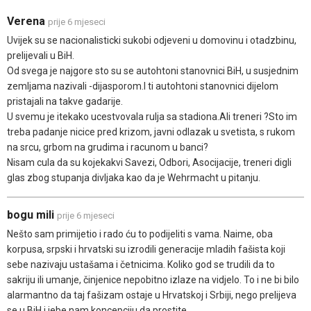
Verena
prije 6 mjeseci
Uvijek su se nacionalisticki sukobi odjeveni u domovinu i otadzbinu,
prelijevali u BiH.
Od svega je najgore sto su se autohtoni stanovnici BiH, u susjednim
zemljama nazivali -dijasporom.I ti autohtoni stanovnici dijelom
pristajali na takve gadarije.
U svemu je itekako ucestvovala rulja sa stadiona.Ali treneri ?Sto im
treba padanje nicice pred krizom, javni odlazak u svetista, s rukom
na srcu, grbom na grudima i racunom u banci?
Nisam cula da su kojekakvi Savezi, Odbori, Asocijacije, treneri digli
glas zbog stupanja divljaka kao da je Wehrmacht u pitanju.
bogu mili
prije 6 mjeseci
Nešto sam primijetio i rado ću to podijeliti s vama. Naime, oba
korpusa, srpski i hrvatski su izrodili generacije mladih fašista koji
sebe nazivaju ustašama i četnicima. Koliko god se trudili da to
sakriju ili umanje, činjenice nepobitno izlaze na vidjelo. To i ne bi bilo
alarmantno da taj fašizam ostaje u Hrvatskoj i Srbiji, nego prelijeva
se u BiH i jebe nam koncepciju da prostite.