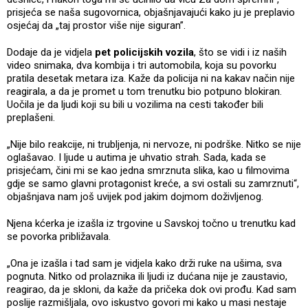
prisjeća se naša sugovornica, objašnjavajući kako ju je preplavio
osjećaj da „taj prostor više nije siguran”.
Dodaje da je vidjela
pet policijskih vozila
, što se vidi i iz naših
video snimaka, dva kombija i tri automobila, koja su povorku
pratila desetak metara iza. Kaže da policija ni na kakav način nije
reagirala, a da je promet u tom trenutku bio potpuno blokiran.
Uočila je da ljudi koji su bili u vozilima na cesti također bili
preplašeni.
„Nije bilo reakcije, ni trubljenja, ni nervoze, ni podrške. Nitko se nije
oglašavao. I ljude u autima je uhvatio strah. Sada, kada se
prisjećam, čini mi se kao jedna smrznuta slika, kao u filmovima
gdje se samo glavni protagonist kreće, a svi ostali su zamrznuti“,
objašnjava nam još uvijek pod jakim dojmom doživljenog.
Njena kćerka je izašla iz trgovine u Savskoj točno u trenutku kad
se povorka približavala.
„Ona je izašla i tad sam je vidjela kako drži ruke na ušima, sva
pognuta. Nitko od prolaznika ili ljudi iz dućana nije je zaustavio,
reagirao, da je skloni, da kaže da pričeka dok ovi prođu. Kad sam
poslije razmišljala, ovo iskustvo govori mi kako u masi nestaje