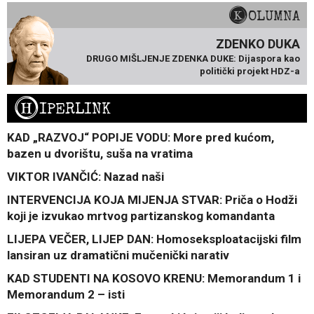
KOLUMNA
ZDENKO DUKA
DRUGO MIŠLJENJE ZDENKA DUKE: Dijaspora kao
politički projekt HDZ-a
H
IPERLINK
KAD „RAZVOJ“ POPIJE VODU: More pred kućom,
bazen u dvorištu, suša na vratima
VIKTOR IVANČIĆ: Nazad naši
INTERVENCIJA KOJA MIJENJA STVAR: Priča o Hodži
koji je izvukao mrtvog partizanskog komandanta
LIJEPA VEČER, LIJEP DAN: Homoseksploatacijski film
lansiran uz dramatični mučenički narativ
KAD STUDENTI NA KOSOVO KRENU: Memorandum 1 i
Memorandum 2 – isti