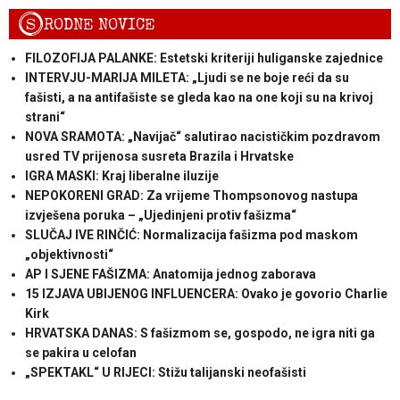
S
RODNE NOVICE
FILOZOFIJA PALANKE: Estetski kriteriji huliganske zajednice
INTERVJU-MARIJA MILETA: „Ljudi se ne boje reći da su
fašisti, a na antifašiste se gleda kao na one koji su na krivoj
strani“
NOVA SRAMOTA: „Navijač“ salutirao nacističkim pozdravom
usred TV prijenosa susreta Brazila i Hrvatske
IGRA MASKI: Kraj liberalne iluzije
NEPOKORENI GRAD: Za vrijeme Thompsonovog nastupa
izvješena poruka – „Ujedinjeni protiv fašizma“
SLUČAJ IVE RINČIĆ: Normalizacija fašizma pod maskom
„objektivnosti“
AP I SJENE FAŠIZMA: Anatomija jednog zaborava
15 IZJAVA UBIJENOG INFLUENCERA: Ovako je govorio Charlie
Kirk
HRVATSKA DANAS: S fašizmom se, gospodo, ne igra niti ga
se pakira u celofan
„SPEKTAKL“ U RIJECI: Stižu talijanski neofašisti