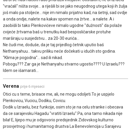
"vraćali" ništa svoje... a riješili bi se jako neugodnog utega koji ih žulja
još malo pa stoljeće... nije im nimalo prijatno kad, na šetnji, sad ovdje
a onda ondje, nalete na kakav spomen na žrtve... a nalete. A i
zaobišli bi tako Plenkovićeve nimalo ugodne "dužnosti" da polaže
cvijeće žrtvama baš u trenutku kad besposličarske protuhe
marširaju u susjedstvu... za 20-30 eurića...
Ne čudi me, doduše, da je taj prijedlog četnik uputio baš
Nethanyahuu... takvu priliku neće dočekati u idućih sto godina.
"Klima je pogodna"... sad ili nikad.
Pobogu??? Zar ga je Nethanyahu stvarno ugostio???? U Izraelu???
Idem se išamarati...
Verena
prije 6 mjeseci
Otici cu s teme, brisace me, ali, ne mogu odoljeti.To je uspjelo
Plenkovicu, Vucicu, Dodiku, Covicu.
Dodik u Izraelu, bez funkcije, osim sto je na celu stranke i obecava
da ce sarajevsku Hagadu "vratiti Izraelu".Pa, ona tamo nikada nije
bila! E, lijepo mu je odgovorio predsjednik Zidovskog kulturno
prosvjetnog i humanitarnog drustva La Benevolencija u Sarajevu