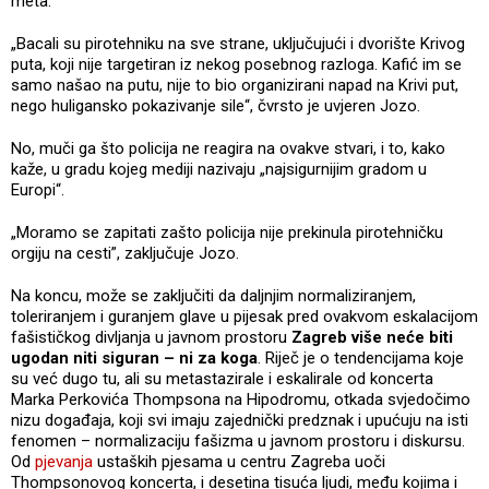
meta.
„Bacali su pirotehniku na sve strane, uključujući i dvorište Krivog
puta, koji nije targetiran iz nekog posebnog razloga. Kafić im se
samo našao na putu, nije to bio organizirani napad na Krivi put,
nego huligansko pokazivanje sile“, čvrsto je uvjeren Jozo.
No, muči ga što policija ne reagira na ovakve stvari, i to, kako
kaže, u gradu kojeg mediji nazivaju „najsigurnijim gradom u
Europi“.
„Moramo se zapitati zašto policija nije prekinula pirotehničku
orgiju na cesti”, zaključuje Jozo.
Na koncu, može se zaključiti da daljnjim normaliziranjem,
toleriranjem i guranjem glave u pijesak pred ovakvom eskalacijom
fašističkog divljanja u javnom prostoru
Zagreb više neće biti
ugodan niti siguran – ni za koga
. Riječ je o tendencijama koje
su već dugo tu, ali su metastazirale i eskalirale od koncerta
Marka Perkovića Thompsona na Hipodromu, otkada svjedočimo
nizu događaja, koji svi imaju zajednički predznak i upućuju na isti
fenomen – normalizaciju fašizma u javnom prostoru i diskursu.
Od
pjevanja
ustaških pjesama u centru Zagreba uoči
Thompsonovog koncerta, i desetina tisuća ljudi, među kojima i