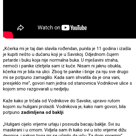
„Kćerka mi je taj dan slavila rođendan, punila je 11 godina i izašla
je kupiti nešto u dućanu koji je u Savskoj. Odjednom čujem
petarde i buku koja nije normalna buka. U mješavini straha,
nemoći i panike izletjela sam iz kuće. Nisam ni jaknu obukla,
kćerka mi je bila na ulici. Zbog te panike i brige za nju sve drugo
mi se potpuno zamaglilo. Kada sam shvatila da je ona vani,
presjeklo me”, govori nam jedna od stanovnica Vodnikove ulice s
kojom smo razgovarali u nedjelju.
Kaže kako je trčala od Vodnikove do Savske, upravo rutom
kojom su huligani prolazili. Vodnikova je, kako nam govori, bila
potpuno
zadimljena od baklji
.
„Huligani cijelo vrijeme urlaju i posvuda bacaju baklje. Svi su
maskirani i u crnom. Vidjela sam ih kako svi u isto vrijeme dižu
desnice, i nakon toga mi se učinilo da viču Za dom spremni“,