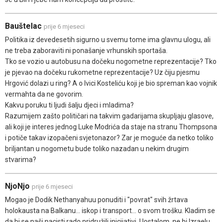
Bauštelac
prije 6 mjeseci
Politika iz devedesetih sigurno u svemu tome ima glavnu ulogu, ali
ne treba zaboraviti ni ponašanje vrhunskih sportaša.
Tko se vozio u autobusu na dočeku nogometne reprezentacije? Tko
je pjevao na dočeku rukometne reprezentacije? Uz čiju pjesmu
Hrgović dolazi u ring? A o Ivici Kosteliću koji je bio spreman kao vojnik
vermahta da ne govorim.
Kakvu poruku ti ljudi šalju djeci i mladima?
Razumijem zašto političari na takvim gadarijama skupljaju glasove,
ali koji je interes jednog Luke Modrića da staje na stranu Thompsona
i potiče takav izopačeni svjetonazor? Zar je moguće da netko toliko
briljantan u nogometu bude toliko nazadan u nekim drugim
stvarima?
NjoNjo
prije 6 mjeseci
Mogao je Dodik Nethanyahuu ponuditi i "povrat" svih žrtava
holokausta na Balkanu... iskop i transport... o svom trošku. Kladim se
da bi se naši nacisti rado pridružili inicijativi. Uostalom, ne bi Izraelu