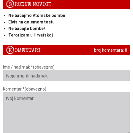
S
RODNE NOVICE
Ne bacajmo Atomske bombe
Elvis na golemom tostu
Ne bacajte bombe!
Terorizam u Hrvatskoj
K
OMENTARI
broj komentara:
0
Ime / nadimak *(obavezno)
Komentar *(obavezno)