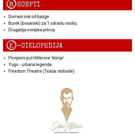
R
ECEPTI
Domaći sok od bazge
Burek (bosanski) za 1 odraslu osobu
Drugačija svinjska jetrica
E
-CIKLOPEDIJA
Povijesni put Hitlerove 'klonje'
Yugo - urbana legenda
Freedom Theatre (Teatar slobode)