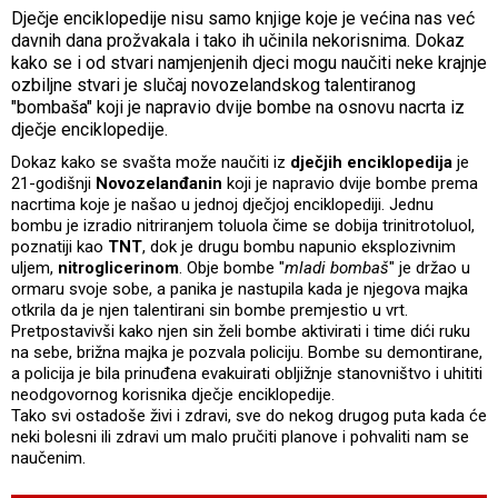
Dječje enciklopedije nisu samo knjige koje je većina nas već
davnih dana prožvakala i tako ih učinila nekorisnima. Dokaz
kako se i od stvari namjenjenih djeci mogu naučiti neke krajnje
ozbiljne stvari je slučaj novozelandskog talentiranog
"bombaša" koji je napravio dvije bombe na osnovu nacrta iz
dječje enciklopedije.
Dokaz kako se svašta može naučiti iz
dječjih enciklopedija
je
21-godišnji
Novozelanđanin
koji je napravio dvije bombe prema
nacrtima koje je našao u jednoj dječjoj enciklopediji. Jednu
bombu je izradio nitriranjem toluola čime se dobija trinitrotoluol,
poznatiji kao
TNT
, dok je drugu bombu napunio eksplozivnim
uljem,
nitroglicerinom
. Obje bombe "
mladi bombaš
" je držao u
ormaru svoje sobe, a panika je nastupila kada je njegova majka
otkrila da je njen talentirani sin bombe premjestio u vrt.
Pretpostavivši kako njen sin želi bombe aktivirati i time dići ruku
na sebe, brižna majka je pozvala policiju. Bombe su demontirane,
a policija je bila prinuđena evakuirati obljižnje stanovništvo i uhititi
neodgovornog korisnika dječje enciklopedije.
Tako svi ostadoše živi i zdravi, sve do nekog drugog puta kada će
neki bolesni ili zdravi um malo pručiti planove i pohvaliti nam se
naučenim.