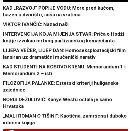
KAD „RAZVOJ“ POPIJE VODU: More pred kućom,
bazen u dvorištu, suša na vratima
VIKTOR IVANČIĆ: Nazad naši
INTERVENCIJA KOJA MIJENJA STVAR: Priča o Hodži
koji je izvukao mrtvog partizanskog komandanta
LIJEPA VEČER, LIJEP DAN: Homoseksploatacijski film
lansiran uz dramatični mučenički narativ
KAD STUDENTI NA KOSOVO KRENU: Memorandum 1 i
Memorandum 2 – isti
FILOZOFIJA PALANKE: Estetski kriteriji huliganske
zajednice
BORIS DEŽULOVIĆ: Kanye Westu ostala je samo
Hrvatska
„MALI ROMAN O TIŠINI“: Kaotična, zamršena i duboko
intimna knjiga