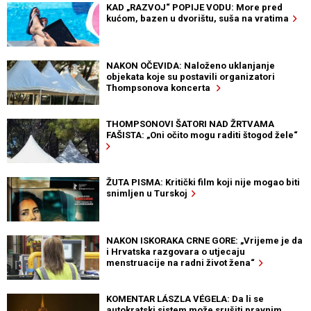
KAD „RAZVOJ“ POPIJE VODU: More pred
kućom, bazen u dvorištu, suša na vratima
NAKON OČEVIDA: Naloženo uklanjanje
objekata koje su postavili organizatori
Thompsonova koncerta
THOMPSONOVI ŠATORI NAD ŽRTVAMA
FAŠISTA: „Oni očito mogu raditi štogod žele“
ŽUTA PISMA: Kritički film koji nije mogao biti
snimljen u Turskoj
NAKON ISKORAKA CRNE GORE: „Vrijeme je da
i Hrvatska razgovara o utjecaju
menstruacije na radni život žena“
KOMENTAR LÁSZLA VÉGELA: Da li se
autokratski sistem može srušiti pravnim