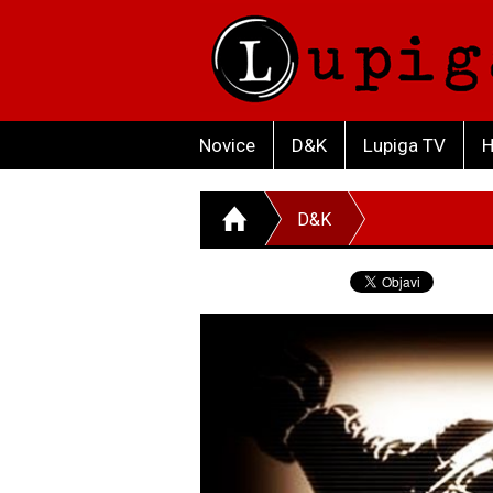
Novice
D&K
Lupiga TV
H
D&K