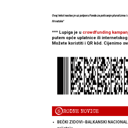
Ovaj tekst nastao je uz potporu Fonda za poticanje pluralizma i
Hrvatske"
*** Lupiga je u
crowdfunding kampanj
putem opće uplatnice ili internetsko
Možete koristiti i QR kôd. Cijenimo s
S
RODNE NOVICE
BEČKI ZIDOVI–BALKANSKI NACIONALIZMI