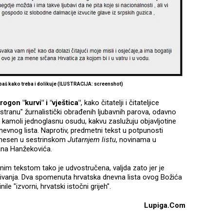
, baš kako treba i dolikuje (ILUSTRACIJA: screenshot)
ogon "kurvi" i "vještica"
, kako čitatelji i čitateljice
u stranu" žurnalistički obrađenih ljubavnih parova, odavno
a kamoli jednoglasnu osudu, kakvu zaslužuju objavljotine
evnog lista. Naprotiv, predmetni tekst u potpunosti
renesen u sestrinskom
Jutarnjem listu
, novinama u
ana Hanžekovića.
im tekstom tako je udvostručena, valjda zato jer je
rivanja. Dva spomenuta hrvatska dnevna lista ovog Božića
le "izvorni, hrvatski istočni grijeh".
Lupiga.Com