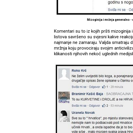
Mizoginija i mržnja generalno -
Komentari su to iz kojih pršti mizoginija
listova savršeno su svjesni kakve reakcij
najmanje ne zamaraju. Valjda smatraju da 
mržnja koju provociraju svojim anticiviliza
klikanosti njihovih nekoć uglednih medijs