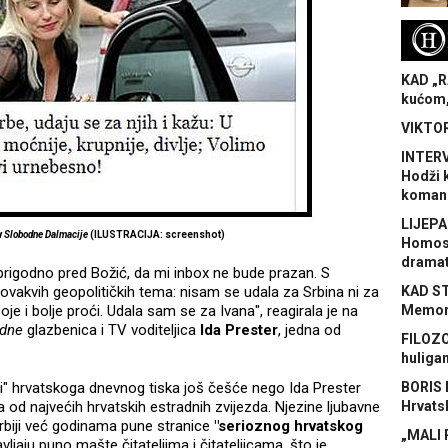
H
KAD „R
kućom,
VIKTOR
INTERV
Hodži 
koman
LIJEPA
v
Slobodne Dalmacije
(ILUSTRACIJA: screenshot)
Homose
dramat
 prigodno pred Božić, da mi inbox ne bude prazan. S
akvih geopolitičkih tema: nisam se udala za Srbina ni za
KAD S
je i bolje proći. Udala sam se za Ivana", reagirala je na
Memora
odne
glazbenica i TV voditeljica
Ida Prester
, jedna od
FILOZO
huliga
rki" hrvatskoga dnevnog tiska još češće nego Ida Prester
BORIS 
na od najvećih hrvatskih estradnih zvijezda. Njezine ljubavne
Hrvats
Srbiji već godinama pune stranice
"serioznog hrvatskog
„MALI 
vljaju puno mašte čitateljima i čitateljicama, što je