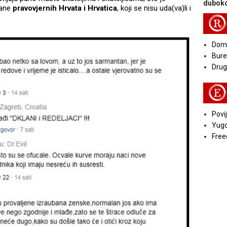
duboko
rane
pravovjernih Hrvata i Hrvatica
, koji se nisu uda(va)li i
R
Doma
Bure
Druga
E
Povij
Yugo
Free