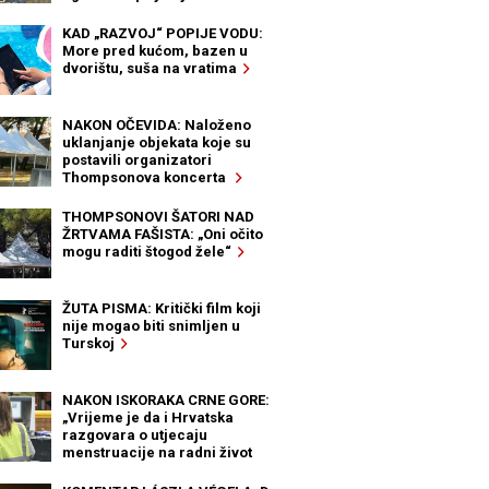
KAD „RAZVOJ“ POPIJE VODU:
More pred kućom, bazen u
dvorištu, suša na vratima
NAKON OČEVIDA: Naloženo
uklanjanje objekata koje su
postavili organizatori
Thompsonova koncerta
THOMPSONOVI ŠATORI NAD
ŽRTVAMA FAŠISTA: „Oni očito
mogu raditi štogod žele“
ŽUTA PISMA: Kritički film koji
nije mogao biti snimljen u
Turskoj
NAKON ISKORAKA CRNE GORE:
„Vrijeme je da i Hrvatska
razgovara o utjecaju
menstruacije na radni život
žena“