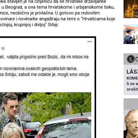
ka stavljen je na činjenicu da se hrvatske državljanke
eti u Beograd, a ova tema hrvatskome i srbijanskome tisku,
anice, neobično je privlačna. U gotovo pa redovitim
vinare i novinarke angažiraju na temi o "Hrvaticama koje
joj, krupnijoj i divljoj" Srbiji.
LÁS
KOME
li se
sruši