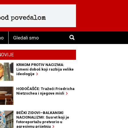
mo
Gledali smo
NOVIJE
KRIKOM PROTIV NACIZMA:
Limeni doboš koji razbija velike
ideologije
HODOČAŠĆE: Tražeći Friedricha
Nietzschea i njegove misli
BEČKI ZIDOVI–BALKANSKI
NACIONALIZMI: Susret koji je
fotoreportažu pretvorio u
agresivnu prijetnju