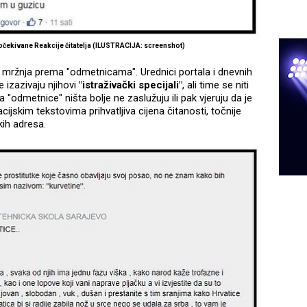
 očekivane Reakcije čitatelja (ILUSTRACIJA: screenshot)
 i mržnja prema "odmetnicama". Urednici portala i dnevnih
e izazivaju njihovi
"istraživački specijali"
, ali time se niti
"odmetnice" ništa bolje ne zaslužuju ili pak vjeruju da je
cijskim tekstovima prihvatljiva cijena čitanosti, točnije
kih adresa.