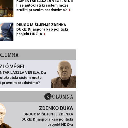
KOMENTAR LÁSZLA VÉGELA: Da
li se autokratski sistem može
srušiti pravnim sredstvima?
DRUGO MIŠLJENJE ZDENKA
DUKE: Dijaspora kao politički
projekt HDZ-a
KOLUMNA
ZLÓ VÉGEL
NTAR LÁSZLA VÉGELA: Da
 autokratski sistem može
ti pravnim sredstvima?
KOLUMNA
ZDENKO DUKA
DRUGO MIŠLJENJE ZDENKA
DUKE: Dijaspora kao politički
projekt HDZ-a