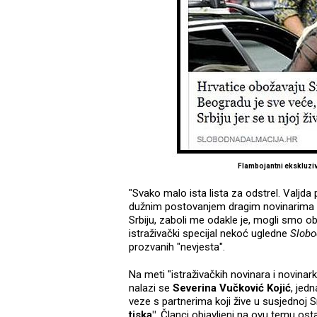
Flambojantni ekskluzi
"Svako malo ista lista za odstrel. Valjda
dužnim postovanjem dragim novinarima ov
Srbiju, zaboli me odakle je, mogli smo obo
istraživački specijal nekoć ugledne
Slob
prozvanih "nevjesta".
Na meti "istraživačkih novinara i novina
nalazi se
Severina Vučković Kojić
, jed
veze s partnerima koji žive u susjednoj 
tiska"
. Članci objavljeni na ovu temu osta