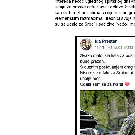
interesa nekoć uglednog splitskog dnevni
udaju za srpske državljane i odlaze živj
kao i internet portalima s obje strane gr
vremenskim razmacima, urednici svoje no
su se udale za Srbe" i sad žive "većoj, moćni