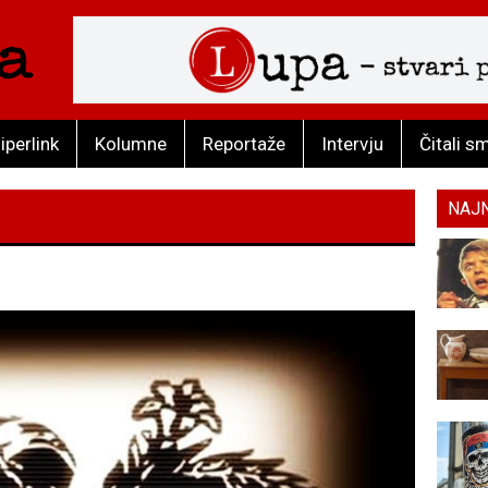
iperlink
Kolumne
Reportaže
Intervju
Čitali s
NAJ