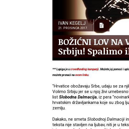
IVAN KEGELJ
21. PROSINCA 2017.
BOŽIĆNI LOV NA V
Srbiju! Spalimo 
*** Lupiga je u
crowdfunding kampanji
. Možete joj pomoći i up
možete pronaći na
ovom linku
.
"Hrvatice obožavaju Srbe, udaju se za njih
Volimo Srbiju jer se u njoj živi urnebesno
list
Slobodna Dalmacija
, iz pera "novin
hrvatskim državljankama koje su zbog lj
zemlju.
Dakako, ne smeta
Slobodnoj Dalmaciji
in
teksta nije stavljen na ljubav, niti je u te