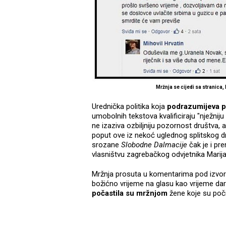
Mržnja se cijedi sa stranica
Urednička politika koja
podrazumijeva pr
umobolnih tekstova kvalificiraju "nježnij
ne izaziva ozbiljniju pozornost društva, 
poput ove iz nekoć uglednog splitskog dn
srozane
Slobodne Dalmacije
čak je i p
vlasništvu zagrebačkog odvjetnika Marij
Mržnja prosuta u komentarima pod izvorn
božićno vrijeme na glasu kao vrijeme da
počastila su mržnjom
žene koje su počini