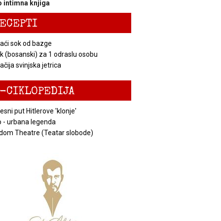
 intimna knjiga
ECEPTI
ći sok od bazge
k (bosanski) za 1 odraslu osobu
čija svinjska jetrica
-CIKLOPEDIJA
esni put Hitlerove 'klonje'
 - urbana legenda
dom Theatre (Teatar slobode)