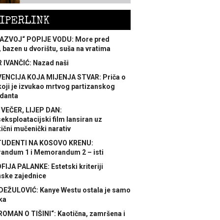
IPERLINK
AZVOJ“ POPIJE VODU: More pred
 bazen u dvorištu, suša na vratima
 IVANČIĆ: Nazad naši
ENCIJA KOJA MIJENJA STVAR: Priča o
koji je izvukao mrtvog partizanskog
danta
 VEČER, LIJEP DAN:
ksploatacijski film lansiran uz
ični mučenički narativ
TUDENTI NA KOSOVO KRENU:
ndum 1 i Memorandum 2 – isti
FIJA PALANKE: Estetski kriteriji
nske zajednice
DEŽULOVIĆ: Kanye Westu ostala je samo
ka
ROMAN O TIŠINI“: Kaotična, zamršena i