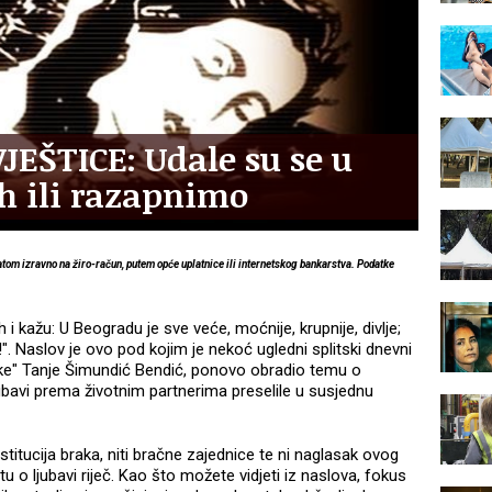
JEŠTICE: Udale su se u
ih ili razapnimo
latom izravno na žiro-račun, putem opće uplatnice ili internetskog bankarstva. Podatke
 i kažu: U Beogradu je sve veće, moćnije, krupnije, divlje;
!". Naslov je ovo pod kojim je nekoć ugledni splitski dnevni
arke" Tanje Šimundić Bendić, ponovo obradio temu o
ubavi prema životnim partnerima preselile u susjednu
stitucija braka, niti bračne zajednice te ni naglasak ovog
kstu o ljubavi riječ. Kao što možete vidjeti iz naslova, fokus