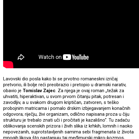
Lavovski dio posla kako bi se prvotno romaneskni izričaj
pretvorio, ili bolje reći preobrazio i pretopio u dramski narativ,
obavio je
Tomislav Zajec
. Za njega je ovaj roman „težak za
uhvatiti, hiperaktivan, u svom prvom čitanju pitak, potresan i
zavodljiv, a u svakom drugom kriptičan, zatvoren, s teško
probojnim matricama i pomalo drskim izbjegavanjem konačnih
odgovora; riječju, živi organizam, odlično napisana proza u čiju
strukturu je trebalo znati uči i pročitati je kazališno“. Tu zadaću
oblikovanja scenskih prizora i živih slika iz krhkih, lomnih i naoko
nepovezanih, suprotstavljenih samima sebi fragmenata iz života
mnogih likova što nastanjuju taj međimurski mikro-kozmos,