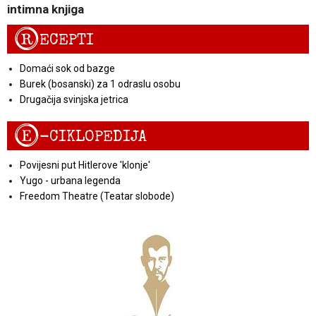
intimna knjiga
R
ECEPTI
Domaći sok od bazge
Burek (bosanski) za 1 odraslu osobu
Drugačija svinjska jetrica
E
-CIKLOPEDIJA
Povijesni put Hitlerove 'klonje'
Yugo - urbana legenda
Freedom Theatre (Teatar slobode)