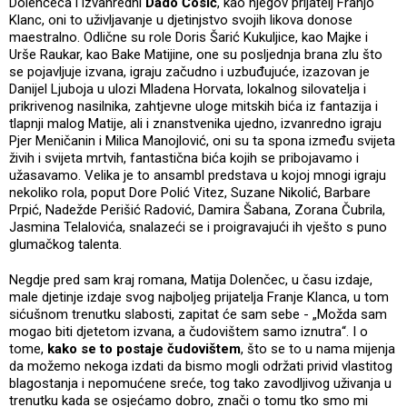
Dolenčeca i izvanredni
Dado Čosić
, kao njegov prijatelj Franjo
Klanc, oni to uživljavanje u djetinjstvo svojih likova donose
maestralno. Odlične su role Doris Šarić Kukuljice, kao Majke i
Urše Raukar, kao Bake Matijine, one su posljednja brana zlu što
se pojavljuje izvana, igraju začudno i uzbuđujuće, izazovan je
Danijel Ljuboja u ulozi Mladena Horvata, lokalnog silovatelja i
prikrivenog nasilnika, zahtjevne uloge mitskih bića iz fantazija i
tlapnji malog Matije, ali i znanstvenika ujedno, izvanredno igraju
Pjer Meničanin i Milica Manojlović, oni su ta spona između svijeta
živih i svijeta mrtvih, fantastična bića kojih se pribojavamo i
užasavamo. Velika je to ansambl predstava u kojoj mnogi igraju
nekoliko rola, poput Dore Polić Vitez, Suzane Nikolić, Barbare
Prpić, Nadežde Perišić Radović, Damira Šabana, Zorana Čubrila,
Jasmina Telalovića, snalazeći se i proigravajući ih vješto s puno
glumačkog talenta.
Negdje pred sam kraj romana, Matija Dolenčec, u času izdaje,
male djetinje izdaje svog najboljeg prijatelja Franje Klanca, u tom
sićušnom trenutku slabosti, zapitat će sam sebe - „Možda sam
mogao biti djetetom izvana, a čudovištem samo iznutra“. I o
tome,
kako se to postaje čudovištem
, što se to u nama mijenja
da možemo nekoga izdati da bismo mogli održati privid vlastitog
blagostanja i nepomućene sreće, tog tako zavodljivog uživanja u
trenutku kada se osjećamo dobro, znači o tomu tko smo mi