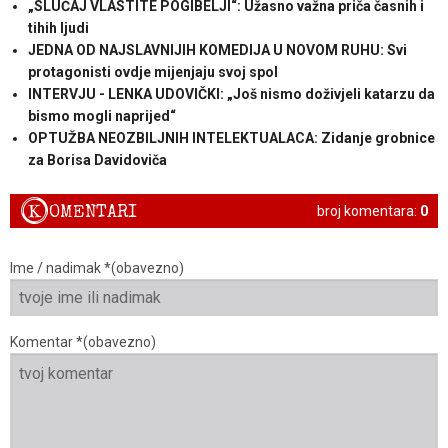
„SLUČAJ VLASTITE POGIBELJI“: Užasno važna priča časnih i
tihih ljudi
JEDNA OD NAJSLAVNIJIH KOMEDIJA U NOVOM RUHU: Svi
protagonisti ovdje mijenjaju svoj spol
INTERVJU - LENKA UDOVIČKI: „Još nismo doživjeli katarzu da
bismo mogli naprijed“
OPTUŽBA NEOZBILJNIH INTELEKTUALACA: Zidanje grobnice
za Borisa Davidoviča
K
OMENTARI
broj komentara:
0
Ime / nadimak *(obavezno)
Komentar *(obavezno)