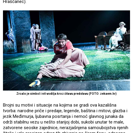
Hrašćanec).
Zrcalo je simbol i nit vodilja kroz čitavu predstavu (FOTO: zekaem.hr)
Brojni su motivi i situacije na kojima se gradi ova kazališna
tvorba: narodne priče i predaje, legende, baština i mitovi, glazba i
jezik Međimurja, ljubavna posrtanja i nemoć glavnog junaka da
održi stabilnu vezu u nešto starijoj dobi, sukobi unutar te male,
zatvorene seoske zajednice, nerazjašnjena samoubojstva njenih