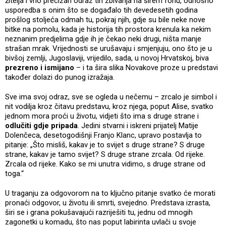
žitelja i vrlo precizan odraz tih zbivanja na širem fonu, odnosno
usporedba s onim što se događalo tih devedesetih godina
prošlog stoljeća odmah tu, pokraj njih, gdje su bile neke nove
bitke na pomolu, kada je historija tih prostora krenula ka nekim
neznanim predjelima gdje ih je čekao neki drugi, ništa manje
strašan mrak. Vrijednosti se urušavaju i smjenjuju, ono što je u
bivšoj zemlji, Jugoslaviji, vrijedilo, sada, u novoj Hrvatskoj, biva
prezreno i ismijano
– i ta šira slika Novakove proze u predstavi
također dolazi do punog izražaja.
Sve ima svoj odraz, sve se ogleda u nečemu – zrcalo je simbol i
nit vodilja kroz čitavu predstavu, kroz njega, poput Alise, svatko
jednom mora proći u životu, vidjeti što ima s druge strane i
odlučiti gdje pripada
. Jedini stvarni i iskreni prijatelj Matije
Dolenčeca, desetogodišnji Franjo Klanc, upravo postavlja to
pitanje: „Što misliš, kakav je to svijet s druge strane? S druge
strane, kakav je tamo svijet? S druge strane zrcala. Od rijeke.
Zrcala od rijeke. Kako se mi unutra vidimo, s druge strane od
toga.“
U traganju za odgovorom na to ključno pitanje svatko će morati
pronaći odgovor, u životu ili smrti, svejedno. Predstava izrasta,
širi se i grana pokušavajući razriješiti tu, jednu od mnogih
zagonetki u komadu, što nas poput labirinta uvlači u svoje