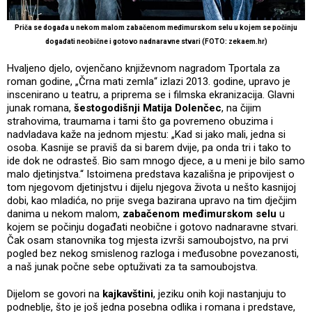
Priča se događa u nekom malom zabačenom međimurskom selu u kojem se počinju
događati neobične i gotovo nadnaravne stvari (FOTO: zekaem.hr)
Hvaljeno djelo, ovjenčano književnom nagradom Tportala za
roman godine, „Črna mati zemla“ izlazi 2013. godine, upravo je
inscenirano u teatru, a priprema se i filmska ekranizacija. Glavni
junak romana,
šestogodišnji Matija Dolenčec
, na čijim
strahovima, traumama i tami što ga povremeno obuzima i
nadvladava kaže na jednom mjestu: „Kad si jako mali, jedna si
osoba. Kasnije se praviš da si barem dvije, pa onda tri i tako to
ide dok ne odrasteš. Bio sam mnogo djece, a u meni je bilo samo
malo djetinjstva.“ Istoimena predstava kazališna je pripovijest o
tom njegovom djetinjstvu i dijelu njegova života u nešto kasnijoj
dobi, kao mladića, no prije svega bazirana upravo na tim dječjim
danima u nekom malom,
zabačenom međimurskom selu
u
kojem se počinju događati neobične i gotovo nadnaravne stvari.
Čak osam stanovnika tog mjesta izvrši samoubojstvo, na prvi
pogled bez nekog smislenog razloga i međusobne povezanosti,
a naš junak počne sebe optuživati za ta samoubojstva.
Dijelom se govori na
kajkavštini
, jeziku onih koji nastanjuju to
podneblje, što je još jedna posebna odlika i romana i predstave,