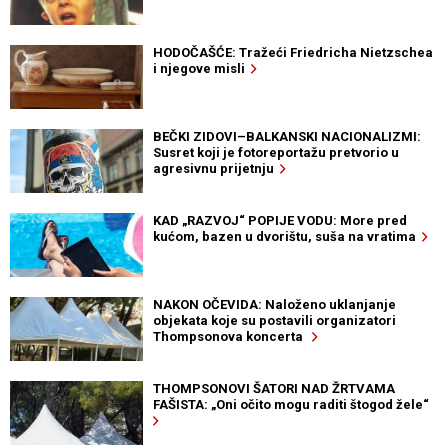
HODOČAŠĆE: Tražeći Friedricha Nietzschea
i njegove misli
BEČKI ZIDOVI–BALKANSKI NACIONALIZMI:
Susret koji je fotoreportažu pretvorio u
agresivnu prijetnju
KAD „RAZVOJ“ POPIJE VODU: More pred
kućom, bazen u dvorištu, suša na vratima
NAKON OČEVIDA: Naloženo uklanjanje
objekata koje su postavili organizatori
Thompsonova koncerta
THOMPSONOVI ŠATORI NAD ŽRTVAMA
FAŠISTA: „Oni očito mogu raditi štogod žele“