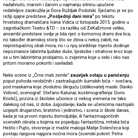
nadahnuto, marom i žarom u najmanju sitnicu upućene
redateljice zaokružila je Dora Ruždjak Podolski. Sjećamo je se po
režiji sjajne predstave
„Posljednji dani mira“
po tekstu
hrvatskog dramatičara Ivana Vidića iz listopada 2015. godine u
zagrebačkom Teatru &TD – za razliku od ZeKaEmove velike,
ansambl-predstave ovdje je bila riječ o komornoj drami dva lica,
no također dramskoj storiji što se zbiva u nekoj zabiti, na
nepristupačnoj obali mora, no i u njoj središnje mjesto dodiruje
nepoznanice labirinta ljudske duše, tjeskobe i strahove kroz koje
se u tim labirintima probijamo, o zvijerima koje u sebi i oko nas
pritom moramo pokoriti i savladati.
Neke scene iz „Črne mati zemle“
zauvijek ostaju u pamćenju
:
poput pohoda neobičnih i zastrašujućih šumskih bića – svečara,
pod maskama koje zloslutno škrguću (oblikovatelj maski: Slavko
Vidović, scenograf: Stefano Katunar, kostimografkinja: Doris
Kristić), prizora iz školske učionice iz nekog vremena ne tako
dalekog od nas, iz doba Jugoslavije, kada se učenicima nastojalo
ucijepiti drugarstvo, bratstvo i jedinstvo, i scena iz škole danas,
kada je na prvom mjestu domoljublje, ili fantazmagoričnih
scenskih obrata u kojima se pojavljuju fantastična, mitska bića
Hešto i Pujto, stvorenja iz mašte maloga Matije Dolenčeca koji
postaju njegova najgora noćna mora (scenski pokret: Petra