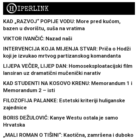
H
IPERLINK
KAD „RAZVOJ“ POPIJE VODU: More pred kućom,
bazen u dvorištu, suša na vratima
VIKTOR IVANČIĆ: Nazad naši
INTERVENCIJA KOJA MIJENJA STVAR: Priča o Hodži
koji je izvukao mrtvog partizanskog komandanta
LIJEPA VEČER, LIJEP DAN: Homoseksploatacijski film
lansiran uz dramatični mučenički narativ
KAD STUDENTI NA KOSOVO KRENU: Memorandum 1 i
Memorandum 2 – isti
FILOZOFIJA PALANKE: Estetski kriteriji huliganske
zajednice
BORIS DEŽULOVIĆ: Kanye Westu ostala je samo
Hrvatska
„MALI ROMAN O TIŠINI“: Kaotična, zamršena i duboko