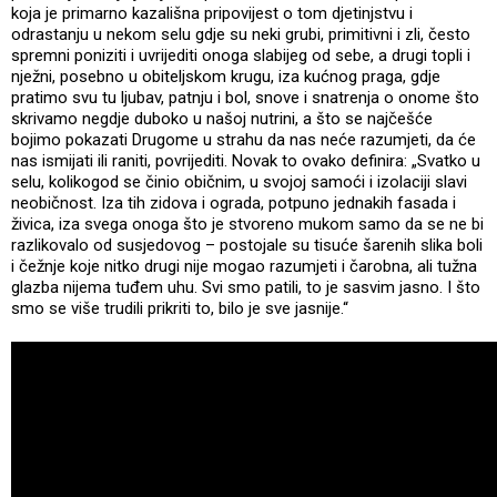
koja je primarno kazališna pripovijest o tom djetinjstvu i
odrastanju u nekom selu gdje su neki grubi, primitivni i zli, često
spremni poniziti i uvrijediti onoga slabijeg od sebe, a drugi topli i
nježni, posebno u obiteljskom krugu, iza kućnog praga, gdje
pratimo svu tu ljubav, patnju i bol, snove i snatrenja o onome što
skrivamo negdje duboko u našoj nutrini, a što se najčešće
bojimo pokazati Drugome u strahu da nas neće razumjeti, da će
nas ismijati ili raniti, povrijediti. Novak to ovako definira: „Svatko u
selu, kolikogod se činio običnim, u svojoj samoći i izolaciji slavi
neobičnost. Iza tih zidova i ograda, potpuno jednakih fasada i
živica, iza svega onoga što je stvoreno mukom samo da se ne bi
razlikovalo od susjedovog – postojale su tisuće šarenih slika boli
i čežnje koje nitko drugi nije mogao razumjeti i čarobna, ali tužna
glazba nijema tuđem uhu. Svi smo patili, to je sasvim jasno. I što
smo se više trudili prikriti to, bilo je sve jasnije.“