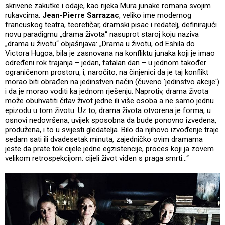
skrivene zakutke i odaje, kao rijeka Mura junake romana svojim
rukavcima.
Jean-Pierre Sarrazac
, veliko ime modernog
francuskog teatra, teoretičar, dramski pisac i redatelj, definirajući
novu paradigmu „drama života“ nasuprot staroj koju naziva
„drama u životu“ objašnjava: „Drama u životu, od Eshila do
Victora Hugoa, bila je zasnovana na konfliktu junaka koji je imao
određeni rok trajanja – jedan, fatalan dan – u jednom također
ograničenom prostoru, i, naročito, na činjenici da je taj konflikt
morao biti obrađen na jedinstven način (čuveno 'jedinstvo akcije')
i da je morao voditi ka jednom rješenju. Naprotiv, drama života
može obuhvatiti čitav život jedne ili više osoba a ne samo jednu
epizodu u tom životu. Uz to, drama života otvorena je forma, u
osnovi nedovršena, uvijek sposobna da bude ponovno izvedena,
produžena, i to u svijesti gledatelja. Bilo da njihovo izvođenje traje
sedam sati ili dvadesetak minuta, zajedničko ovim dramama
jeste da prate tok cijele jedne egzistencije, proces koji ja zovem
velikom retrospekcijom: cijeli život viđen s praga smrti…“