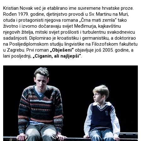
Kristian Novak već je etablirano ime suvremene hrvatske proze.
Rođen 1979. godine, djetinjstvo provodi u Sv. Martinu na Muri,
otuda i protagonisti njegova romana „Črna mati zemla“ tako
životno i izvorno dočaravaju svijet Međimurja, kajkavštinu
njegovih žitelja, mitski svijet prošlosti i turbulentnu svakodnevicu
sadašnjosti. Diplomirao je kroatistiku i germanistiku, a doktorirao
na Poslijediplomskom studiju lingvistike na Filozofskom fakultetu
u Zagrebu. Prvi roman
„Obješeni“
objavljuje još 2005. godine, a
lani posljednji,
„Ciganin, ali najljepši“
.