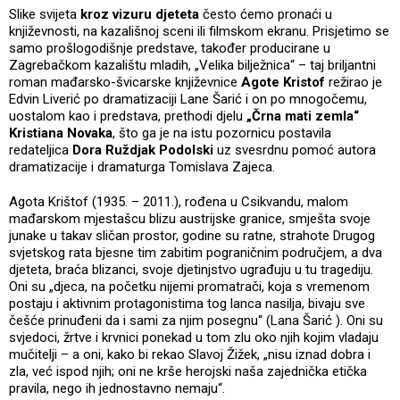
Slike svijeta
kroz vizuru djeteta
često ćemo pronaći u
književnosti, na kazališnoj sceni ili filmskom ekranu. Prisjetimo se
samo prošlogodišnje predstave, također producirane u
Zagrebačkom kazalištu mladih, „Velika bilježnica“ – taj briljantni
roman mađarsko-švicarske književnice
Agote Kristof
režirao je
Edvin Liverić po dramatizaciji Lane Šarić i on po mnogočemu,
uostalom kao i predstava, prethodi djelu
„Črna mati zemla“
Kristiana Novaka
, što ga je na istu pozornicu postavila
redateljica
Dora Ruždjak Podolski
uz svesrdnu pomoć autora
dramatizacije i dramaturga Tomislava Zajeca.
Agota Krištof (1935. – 2011.), rođena u Csikvandu, malom
mađarskom mjestašcu blizu austrijske granice, smješta svoje
junake u takav sličan prostor, godine su ratne, strahote Drugog
svjetskog rata bjesne tim zabitim pograničnim područjem, a dva
djeteta, braća blizanci, svoje djetinjstvo ugrađuju u tu tragediju.
Oni su „djeca, na početku nijemi promatrači, koja s vremenom
postaju i aktivnim protagonistima tog lanca nasilja, bivaju sve
češće prinuđeni da i sami za njim posegnu“ (Lana Šarić ). Oni su
svjedoci, žrtve i krvnici ponekad u tom zlu oko njih kojim vladaju
mučitelji – a oni, kako bi rekao Slavoj Žižek, „nisu iznad dobra i
zla, već ispod njih; oni ne krše herojski naša zajednička etička
pravila, nego ih jednostavno nemaju“.