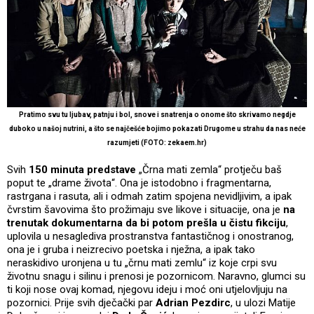
Pratimo svu tu ljubav, patnju i bol, snove i snatrenja o onome što skrivamo negdje
duboko u našoj nutrini, a što se najčešće bojimo pokazati Drugome u strahu da nas neće
razumjeti (FOTO: zekaem.hr)
Svih
150 minuta predstave
„Črna mati zemla“ protječu baš
poput te „drame života“. Ona je istodobno i fragmentarna,
rastrgana i rasuta, ali i odmah zatim spojena nevidljivim, a ipak
čvrstim šavovima što prožimaju sve likove i situacije, ona je
na
trenutak dokumentarna da bi potom prešla u čistu fikciju
,
uplovila u nesaglediva prostranstva fantastičnog i onostranog,
ona je i gruba i neizrecivo poetska i nježna, a ipak tako
neraskidivo uronjena u tu „črnu mati zemlu“ iz koje crpi svu
životnu snagu i silinu i prenosi je pozornicom. Naravno, glumci su
ti koji nose ovaj komad, njegovu ideju i moć oni utjelovljuju na
pozornici. Prije svih dječački par
Adrian Pezdirc
, u ulozi Matije