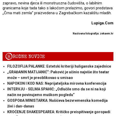
zapravo, nevina djeca ili monstruozna čudovišta, o labilnim
granicama koje tada tako s lakoćom prelazimo, govori predstava
„Črna mati zemla“ praizvedena u Zagrebačkom kazalištu mladih.
Lupiga.Com
Naslovna fotografija: zekaem.hr
S
RODNE NOVICE
FILOZOFIJA PALANKE: Estetski kriteriji huliganske zajednice
„GRAĐANIN MATIJANIĆ“: Paković je učinio najviše što teatar
može – smrt je preoblikovao u smisao
NAPOKON I KOD NAS: Neprijateljska mirovna konferencija
INTERVJU - SELMA SPAHIĆ: „Odlučile smo da se ni na koji
način ne povinujemo muškom pogledu“
GOSPOĐA MINISTARKA: Nušićeva bezvremenska komedija
živi i dan-danas
KROĆENJE SHAKESPEAREA: Kritičko preispitivanje goropadi