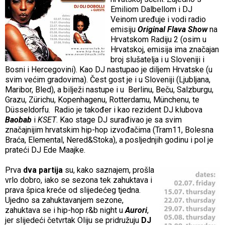
Emiliom Dalbellom i DJ
Veinom uređuje i vodi radio
emisiju
Original Flava Show
na
Hrvatskom Radiju 2 (osim u
Hrvatskoj, emisija ima značajan
broj slušatelja i u Sloveniji i
Bosni i Hercegovini). Kao DJ nastupao je diljem Hrvatske (u
svim većim gradovima). Čest gost je i u Sloveniji (Ljubljana,
Maribor, Bled), a bilježi nastupe i u Berlinu, Beču, Salzburgu,
Grazu, Zürichu, Kopenhagenu, Rotterdamu, Münchenu, te
Düsseldorfu. Radio je također i kao rezident DJ klubova
Baobab
i
KSET
. Kao stage DJ surađivao je sa svim
značajnijim hrvatskim hip-hop izvođačima (Tram11, Bolesna
Braća, Elemental, Nered&Stoka), a posljednjih godinu i pol je
prateći DJ Ede Maajke.
Prva
dva partija
su, kako saznajem, prošla
vrlo dobro, iako se sezona tek zahuktava i
prava špica kreće od slijedećeg tjedna.
Ujedno sa zahuktavanjem sezone,
zahuktava se i hip-hop r&b night u
Aurori
,
jer slijedeći četvrtak Oliju se pridružuju
DJ