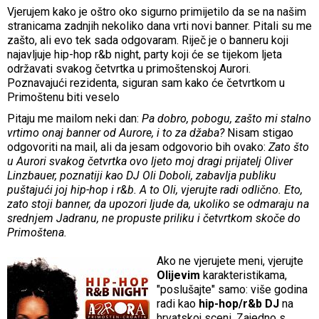
Vjerujem kako je oštro oko sigurno primijetilo da se na našim
stranicama zadnjih nekoliko dana vrti novi banner. Pitali su me
zašto, ali evo tek sada odgovaram. Riječ je o banneru koji
najavljuje hip-hop r&b night, party koji će se tijekom ljeta
održavati svakog četvrtka u primoštenskoj Aurori.
Poznavajući rezidenta, siguran sam kako će četvrtkom u
Primoštenu biti veselo
Pitaju me mailom neki dan:
Pa dobro, pobogu, zašto mi stalno
vrtimo onaj banner od Aurore, i to za džaba?
Nisam stigao
odgovoriti na mail, ali da jesam odgovorio bih ovako:
Zato što
u Aurori svakog četvrtka ovo ljeto moj dragi prijatelj Oliver
Linzbauer, poznatiji kao DJ Oli Doboli, zabavlja publiku
puštajući joj hip-hop i r&b. A to Oli, vjerujte radi odlično. Eto,
zato stoji banner, da upozori ljude da, ukoliko se odmaraju na
srednjem Jadranu, ne propuste priliku i četvrtkom skoče do
Primoštena.
Ako ne vjerujete meni, vjerujte
Olijevim
karakteristikama,
"poslušajte" samo: više godina
radi kao
hip-hop/r&b
DJ
na
hrvatskoj sceni. Zajedno s