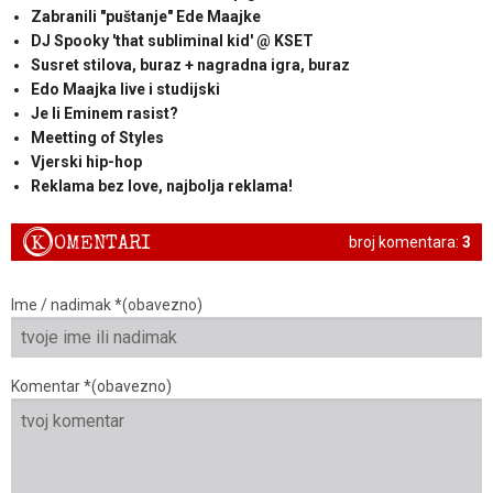
Zabranili "puštanje" Ede Maajke
DJ Spooky 'that subliminal kid' @ KSET
Susret stilova, buraz + nagradna igra, buraz
Edo Maajka live i studijski
Je li Eminem rasist?
Meetting of Styles
Vjerski hip-hop
Reklama bez love, najbolja reklama!
K
OMENTARI
broj komentara:
3
Ime / nadimak *(obavezno)
Komentar *(obavezno)