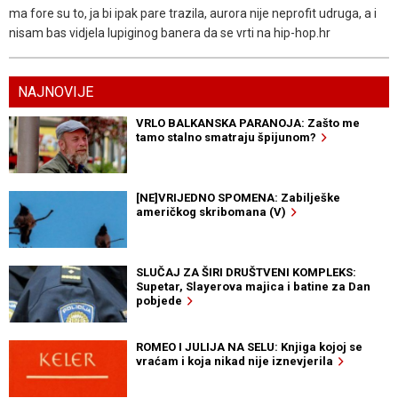
ma fore su to, ja bi ipak pare trazila, aurora nije neprofit udruga, a i
nisam bas vidjela lupiginog banera da se vrti na hip-hop.hr
NAJNOVIJE
VRLO BALKANSKA PARANOJA: Zašto me
tamo stalno smatraju špijunom?
[NE]VRIJEDNO SPOMENA: Zabilješke
američkog skribomana (V)
SLUČAJ ZA ŠIRI DRUŠTVENI KOMPLEKS:
Supetar, Slayerova majica i batine za Dan
pobjede
ROMEO I JULIJA NA SELU: Knjiga kojoj se
vraćam i koja nikad nije iznevjerila