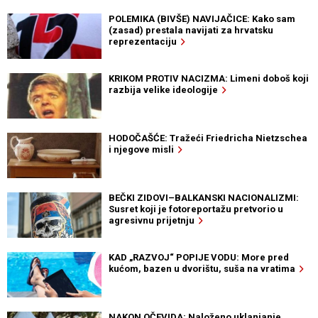
POLEMIKA (BIVŠE) NAVIJAČICE: Kako sam
(zasad) prestala navijati za hrvatsku
reprezentaciju
KRIKOM PROTIV NACIZMA: Limeni doboš koji
razbija velike ideologije
HODOČAŠĆE: Tražeći Friedricha Nietzschea
i njegove misli
BEČKI ZIDOVI–BALKANSKI NACIONALIZMI:
Susret koji je fotoreportažu pretvorio u
agresivnu prijetnju
KAD „RAZVOJ“ POPIJE VODU: More pred
kućom, bazen u dvorištu, suša na vratima
NAKON OČEVIDA: Naloženo uklanjanje