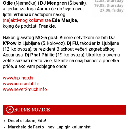
Odie
(Njemačka) i
DJ Mengren
(Šibenik),
a tjedan iza toga Aurora će doživjeti svoj
ljetni
vrhunac
nastupom našeg
(ne)aktivnog kolumniste
Ede Maajke
,
kojeg će podržati
Frankie
.
Nakon glavatog MC-ja gosti Aurore četvrtkom će biti
DJ
K'Pow
iz Ljubljane (5. kolovoz),
Dj FU
, također iz Ljubljane
(12. kolovoza), te rezident Blackout večeri zagrebačkog
Aquariusa,
Dj Phat Phillie
(19. kolovoza). Ukoliko o svemu
želite saznati nešto više, kliknite na onaj banner s početka
priče, a ako vam pobjegne onda:
www.hip-hop.hr
www.auroraclub.hr
www.never2much.info
S
RODNE NOVICE
Deset s lukom, Edo!
Marchelo de Facto - novi Lupigin kolumnist