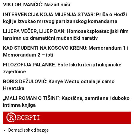
VIKTOR IVANČIĆ: Nazad naši
INTERVENCIJA KOJA MIJENJA STVAR: Priča o Hodži
koji je izvukao mrtvog partizanskog komandanta
LIJEPA VEČER, LIJEP DAN: Homoseksploatacijski film
lansiran uz dramatični mučenički narativ
KAD STUDENTI NA KOSOVO KRENU: Memorandum 1 i
Memorandum 2 – isti
FILOZOFIJA PALANKE: Estetski kriteriji huliganske
zajednice
BORIS DEŽULOVIĆ: Kanye Westu ostala je samo
Hrvatska
„MALI ROMAN O TIŠINI“: Kaotična, zamršena i duboko
intimna knjiga
R
ECEPTI
Domaći sok od bazge