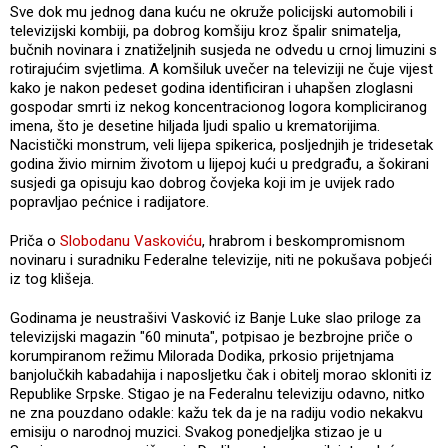
Sve dok mu jednog dana kuću ne okruže policijski automobili i
televizijski kombiji, pa dobrog komšiju kroz špalir snimatelja,
bučnih novinara i znatiželjnih susjeda ne odvedu u crnoj limuzini s
rotirajućim svjetlima. A komšiluk uvečer na televiziji ne čuje vijest
kako je nakon pedeset godina identificiran i uhapšen zloglasni
gospodar smrti iz nekog koncentracionog logora kompliciranog
imena, što je desetine hiljada ljudi spalio u krematorijima.
Nacistički monstrum, veli lijepa spikerica, posljednjih je tridesetak
godina živio mirnim životom u lijepoj kući u predgrađu, a šokirani
susjedi ga opisuju kao dobrog čovjeka koji im je uvijek rado
popravljao pećnice i radijatore.
Priča o
Slobodanu Vaskoviću
, hrabrom i beskompromisnom
novinaru i suradniku Federalne televizije, niti ne pokušava pobjeći
iz tog klišeja.
Godinama je neustrašivi Vasković iz Banje Luke slao priloge za
televizijski magazin "60 minuta", potpisao je bezbrojne priče o
korumpiranom režimu Milorada Dodika, prkosio prijetnjama
banjolučkih kabadahija i naposljetku čak i obitelj morao skloniti iz
Republike Srpske. Stigao je na Federalnu televiziju odavno, nitko
ne zna pouzdano odakle: kažu tek da je na radiju vodio nekakvu
emisiju o narodnoj muzici. Svakog ponedjeljka stizao je u