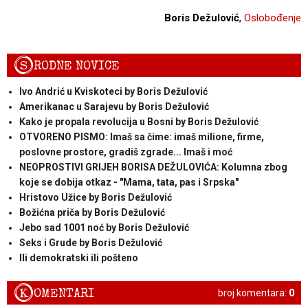
Boris Dežulović
,
Oslobođenje
S
RODNE NOVICE
Ivo Andrić u Kviskoteci by Boris Dežulović
Amerikanac u Sarajevu by Boris Dežulović
Kako je propala revolucija u Bosni by Boris Dežulović
OTVORENO PISMO: Imaš sa čime: imaš milione, firme,
poslovne prostore, gradiš zgrade... Imaš i moć
NEOPROSTIVI GRIJEH BORISA DEŽULOVIĆA: Kolumna zbog
koje se dobija otkaz - "Mama, tata, pas i Srpska"
Hristovo Užice by Boris Dežulović
Božićna priča by Boris Dežulović
Jebo sad 1001 noć by Boris Dežulović
Seks i Grude by Boris Dežulović
Ili demokratski ili pošteno
K
OMENTARI
broj komentara:
0