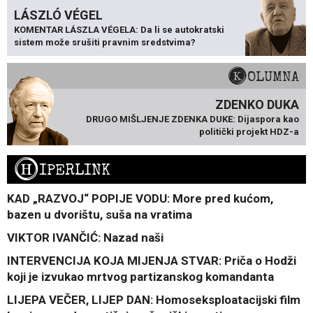
LÁSZLÓ VÉGEL
KOMENTAR LÁSZLA VÉGELA: Da li se autokratski
sistem može srušiti pravnim sredstvima?
KOLUMNA
ZDENKO DUKA
DRUGO MIŠLJENJE ZDENKA DUKE: Dijaspora kao
politički projekt HDZ-a
H
IPERLINK
KAD „RAZVOJ“ POPIJE VODU: More pred kućom,
bazen u dvorištu, suša na vratima
VIKTOR IVANČIĆ: Nazad naši
INTERVENCIJA KOJA MIJENJA STVAR: Priča o Hodži
koji je izvukao mrtvog partizanskog komandanta
LIJEPA VEČER, LIJEP DAN: Homoseksploatacijski film