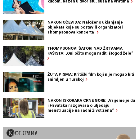
kućom, bazen u dvorištu, suša na vratima
NAKON OČEVIDA: Naloženo uklanjanje
objekata koje su postavili organizatori
Thompsonova koncerta
THOMPSONOVI ŠATORI NAD ŽRTVAMA
FAŠISTA: „Oni očito mogu raditi štogod žele“
ŽUTA PISMA: Kritički film koji nije mogao biti
snimljen u Turskoj
NAKON ISKORAKA CRNE GORE: „Vrijeme je da
i Hrvatska razgovara o utjecaju
menstruacije na radni život žena“
KOLUMNA