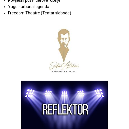
Povijesni put Hitlerove 'klonje'
Yugo - urbana legenda
Freedom Theatre (Teatar slobode)