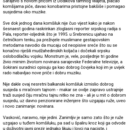
Sarajevo s novom pričom iz Dodikova tamnog vilajeta, plaćao
komšijama piće, davao konobarima pristojne bakšiše i pomagao
susjedima oko muzike.
Sve dok jednog dana komšiluk nije čuo vijest kako je nakon
šesnaest godina raskrinkan zloglasni reporter srpskog radija s
Pala, reporter-isljednik što je 1995. u Srebrenicu ujahao na
četničkom tenku, pa preživjele muslimane gestapovskim
metodama navodio da mucaju od neopisive sreće što su se
konačno riješili mudžahedinskih koljača i dočekali srpsku
oslobodilačku vojsku. Monstrum je, vele, posljednje tri godine
živio mirnim životom novinara sarajevske Federalne televizije, a
šokirani suradnici opisuju ga kao dobrog čovjeka koji im je uvijek
rado nabavljao nove priče i dobru muziku.
Nije dakle ovaj nesretni balkanski komšiluk izmislio dobrog
susjeda s mračnom tajnom - makar se ovdje zapravo ustrajnije
traži susjed čiju mračnu tajnu nitko ne zna - ali je u mit o dobrom
susjedu, uz davno penzionirane inženjere što uzgajaju ruže, uveo
i novo zanimanje: novinara.
Vasković, naravno, nije jedini. Zanimljiv je samo zato što je ruže
uzgajao u tuđem komšiluku, pa sad u špaliru kroz koji ga odvode
u doživotni javni prezir jednako likuju i lovci na naciste, i