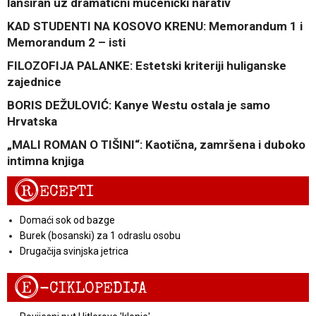
lansiran uz dramatični mučenički narativ
KAD STUDENTI NA KOSOVO KRENU: Memorandum 1 i
Memorandum 2 – isti
FILOZOFIJA PALANKE: Estetski kriteriji huliganske
zajednice
BORIS DEŽULOVIĆ: Kanye Westu ostala je samo
Hrvatska
„MALI ROMAN O TIŠINI“: Kaotična, zamršena i duboko
intimna knjiga
R
ECEPTI
Domaći sok od bazge
Burek (bosanski) za 1 odraslu osobu
Drugačija svinjska jetrica
E
-CIKLOPEDIJA