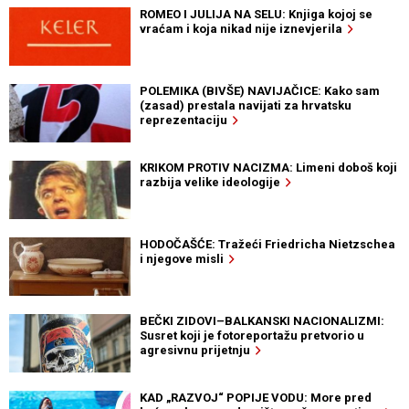
ROMEO I JULIJA NA SELU: Knjiga kojoj se
vraćam i koja nikad nije iznevjerila
POLEMIKA (BIVŠE) NAVIJAČICE: Kako sam
(zasad) prestala navijati za hrvatsku
reprezentaciju
KRIKOM PROTIV NACIZMA: Limeni doboš koji
razbija velike ideologije
HODOČAŠĆE: Tražeći Friedricha Nietzschea
i njegove misli
BEČKI ZIDOVI–BALKANSKI NACIONALIZMI:
Susret koji je fotoreportažu pretvorio u
agresivnu prijetnju
KAD „RAZVOJ“ POPIJE VODU: More pred