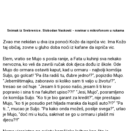
Snimak iz Srebrenice. Slobodan Vasković - novinar s mikrofonom u rukama
Zvao me nekidan u dva iza ponoći Kožo da ispriča vic. Ima Kožo
taj običaj, zovne u gluho doba noći iz kafane da ispriča vic.
Elem, vratio se Mujo s posla ranije, a Fata u kuhinji sva nekako
nervozna, ko veli da završi ručak dok djeca dođu iz škole. Ode
Mujo do ormara ostaviti kaput, kad u ormaru - najbolji komšija
Suljo, go golcat! "Pa šta radiš tu, đubre jedno!?", popizdio Mujo.
"Jebemlitimajku, zaboravio si koliko sam ti valjo u životu!?",
tresao se od huje. "Jesam li ti poso našo, jesam li ti krov
popravio i sina ti na fakultet upiso??!" "Jesi, Mujo", posramljeno
će komšija Suljo. "Ko ti je bio garant za kredit?", nije prestajao
Mujo, "ko ti je posudio pet hiljada maraka da kupiš auto?!?" "Pa
ti...", mucao je Suljo. "Pa kako onda možeš, poslije svega?", urlao
je Mujo, "doć mi u kuću, sakrivat se go u ormaru i plašit mi
djecu?!!"