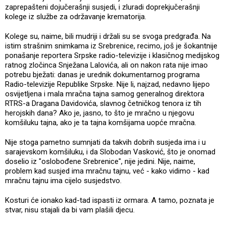
zaprepašteni dojučerašnji susjedi, i zluradi doprekjučerašnji
kolege iz službe za održavanje krematorija.
Kolege su, naime, bili mudriji i držali su se svoga predgrađa. Na
istim strašnim snimkama iz Srebrenice, recimo, još je šokantnije
ponašanje reportera Srpske radio-televizije i klasičnog medijskog
ratnog zločinca Snježana Lalovića, ali on nakon rata nije imao
potrebu bježati: danas je urednik dokumentarnog programa
Radio-televizije Republike Srpske. Nije li, najzad, nedavno lijepo
osvijetljena i mala mračna tajna samog generalnog direktora
RTRS-a Dragana Davidovića, slavnog četničkog tenora iz tih
herojskih dana? Ako je, jasno, to što je mračno u njegovu
komšiluku tajna, ako je ta tajna komšijama uopće mračna.
Nije stoga pametno sumnjati da takvih dobrih susjeda ima i u
sarajevskom komšiluku, i da Slobodan Vasković, što je onomad
doselio iz "oslobođene Srebrenice", nije jedini. Nije, naime,
problem kad susjed ima mračnu tajnu, već - kako vidimo - kad
mračnu tajnu ima cijelo susjedstvo.
Kosturi će ionako kad-tad ispasti iz ormara. A tamo, poznata je
stvar, nisu stajali da bi vam plašili djecu.