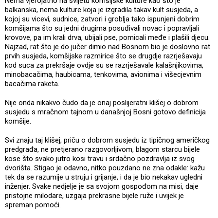
Nema vjerojatno na svijetu komšijske kulture kao što je
balkanska, nema kulture koja je izgradila takav kult susjeda, a
kojoj su vicevi, sudnice, zatvori i groblja tako ispunjeni dobrim
komšijama što su jedni drugima posuđivali novac i popravljali
krovove, pa im krali drva, ubijali pse, pomicali međe i plašili djecu.
Najzad, rat što je do jučer dimio nad Bosnom bio je doslovno rat
prvih susjeda, komšijske razmirice što se drugdje razrješavaju
kod suca za prekršaje ovdje su se razrješavale kalašnjikovima,
minobacačima, haubicama, tenkovima, avionima i višecjevnim
bacačima raketa.
Nije onda nikakvo čudo da je onaj poslijeratni klišej o dobrom
susjedu s mračnom tajnom u današnjoj Bosni gotovo definicija
komšije.
Svi znaju taj klišej, priču o dobrom susjedu iz tipičnog američkog
predgrađa, ne pretjerano razgovorljivom, blagom starcu bijele
kose što svako jutro kosi travu i srdačno pozdravlja iz svog
dvorišta. Stigao je odavno, nitko pouzdano ne zna odakle: kažu
tek da se razumije u struju i grijanje, i da je bio nekakav ugledni
inženjer. Svake nedjelje je sa svojom gospođom na misi, daje
pristojne milodare, uzgaja prekrasne bijele ruže i uvijek je
spreman pomoći.