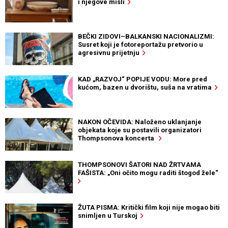
i njegove misli
BEČKI ZIDOVI–BALKANSKI NACIONALIZMI:
Susret koji je fotoreportažu pretvorio u
agresivnu prijetnju
KAD „RAZVOJ“ POPIJE VODU: More pred
kućom, bazen u dvorištu, suša na vratima
NAKON OČEVIDA: Naloženo uklanjanje
objekata koje su postavili organizatori
Thompsonova koncerta
THOMPSONOVI ŠATORI NAD ŽRTVAMA
FAŠISTA: „Oni očito mogu raditi štogod žele“
ŽUTA PISMA: Kritički film koji nije mogao biti
snimljen u Turskoj