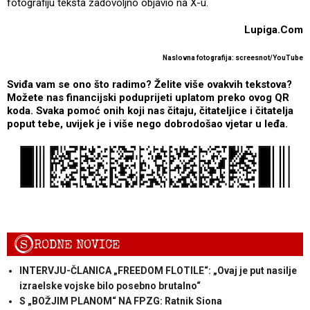
fotografiju teksta zadovoljno objavio na X-u.
Lupiga.Com
Naslovna fotografija: screesnot/YouTube
Sviđa vam se ono što radimo? Želite više ovakvih tekstova?
Možete nas financijski poduprijeti uplatom preko ovog QR
koda. Svaka pomoć onih koji nas čitaju, čitateljice i čitatelja
poput tebe, uvijek je i više nego dobrodošao vjetar u leđa.
S
RODNE NOVICE
INTERVJU-ČLANICA „FREEDOM FLOTILE“: „Ovaj je put nasilje
izraelske vojske bilo posebno brutalno“
S „BOŽJIM PLANOM“ NA FPZG: Ratnik Siona