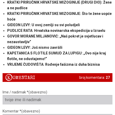
KRATKI PRIRUČNIK HRVATSKE MIZOGINIJE (DRUGI DIO): Žene
a ne pudlice
KRATKI PRIRUČNIK HRVATSKE MIZOGINIJE: Što te žene uopće
hoće
GIDEON LEVY: U ovoj zemlji su svi poludjeli
PUDLICE RATA: Hrvatska novinarska ekspedicija u Izraelu
GOVOR MORANE MILJANOVIĆ: „Naš pokret je svjetlucav i
nezaustavljiv“
GIDEON LEVY: Još nismo završili
KAPETANICA S FLOTILE SUMUD ZA LUPIGU: „Ovo nije kraj
flotile, ne odustajemo!“
VRIJEME ČUDOVIŠTA: Rođenje fašizma iz duha biznisa
K
OMENTARI
broj komentara:
27
Ime / nadimak *(obavezno)
Komentar *(obavezno)