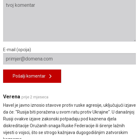
E-mail (opcija)
Pošalji komentar
Verena
prije 2 mjeseca
Havel je javno iznosio stavove protiv ruske agresije, uključujući izjave
da će: "Rusija biti poražena u svom ratu protiv Ukrajine". U današnjoj
Rusiji ovakve izjave zakonski potpadaju pod kaznena djela
diskreditacije Oružanih snaga Ruske Federacije ili širenje lažnih
vijesti o vojsci, što se strogo kažnjava dugogodišnjim zatvorskim