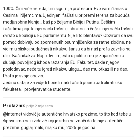
100%. Čim više nereda, tim sigurnija profesura. Evo vam članak o
Česima i Nijemcima. Ujedinjeni fašisti u pripremi terena za buduća
medjusobna klanja... baš po željama Bibija i Putina. Češkim
fašistima prijete njemacki fašisti, i obratno, a češki i njemački fašisti
čvrsto u koaliciji u EU parlamentu. Nije li to blentavo? Obzirom da svu
pomoć dobivaju od spomenutih osumnjičenika za ratne zločine, ne
vidim u bliskoj budućnosti nikakvu šansu da bi naš profa završio na
ulici. Baš nikakvu. Naprotiv... mjesto u politici mu je zajamčeno u
slučaju povoljnog ishoda razaranja EU. Fakultet, dakle njegov
poslodavac, neće tu igrati nikakvu ulogu... dao mu otkaz ili ne dao.
Profa je svoje obavio.
Jedino ostaje za vidjeti hoće li naši fašisti početi patrolirati oko
fakulteta... provjeravat će studente.
Prolaznik
prije 2 mjeseca
@internet vidović je autentično hrvatsko prezime, to što kod tebe u
šipovu ima neki vidović koji je srbin ne znači da to nije autentični
prezime. guglaj malo, majku mu, 2026. je godina.