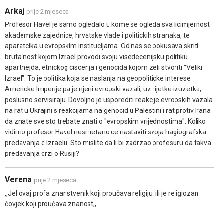
Arkaj
prije 2 mjeseca
Profesor Havel je samo ogledalo u kome se ogleda sva licimjernost
akademske zajednice, hrvatske vlade i politickih stranaka, te
aparatcika u evropskim institucijama. Od nas se pokusava skriti
brutalnost kojom Izrael provodi svoju visedecenijsku politiku
aparthejda, etnickog ciscenja i genocida kojom zeli stvoriti "Veliki
Izrael". To je politika koja se naslanja na geopoliticke interese
Americke Imperije pa je njeni evropski vazali, uz rijetke izuzetke,
poslusno servisiraju. Dovoljno je usporediti reakcije evropskih vazala
na rat u Ukrajini s reakcijama na genocid u Palestini i rat protiv Irana
da znate sve sto trebate znati o "evropskim vrijednostima". Koliko
vidimo profesor Havel nesmetano ce nastaviti svoja hagiografska
predavanja o Izraelu. Sto mislite da li bi zadrzao profesuru da takva
predavanja drzi o Rusiji?
Verena
prije 2 mjeseca
,,Jel ovaj profa znanstvenik koji proučava religiju, ili je religiozan
čovjek koji proučava znanost,,