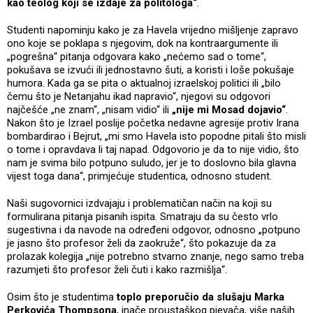
kao teolog koji se izdaje za politologa“
.
Studenti napominju kako je za Havela vrijedno mišljenje zapravo
ono koje se poklapa s njegovim, dok na kontraargumente ili
„pogrešna“ pitanja odgovara kako „nećemo sad o tome“,
pokušava se izvući ili jednostavno šuti, a koristi i loše pokušaje
humora. Kada ga se pita o aktualnoj izraelskoj politici ili „bilo
čemu što je Netanjahu ikad napravio“, njegovi su odgovori
najčešće „ne znam“, „nisam vidio“ ili
„nije mi Mosad dojavio“
.
Nakon što je Izrael poslije početka nedavne agresije protiv Irana
bombardirao i Bejrut, „mi smo Havela isto popodne pitali što misli
o tome i opravdava li taj napad. Odgovorio je da to nije vidio, što
nam je svima bilo potpuno suludo, jer je to doslovno bila glavna
vijest toga dana“, primjećuje studentica, odnosno student.
Naši sugovornici izdvajaju i problematičan način na koji su
formulirana pitanja pisanih ispita. Smatraju da su često vrlo
sugestivna i da navode na određeni odgovor, odnosno „potpuno
je jasno što profesor želi da zaokruže“, što pokazuje da za
prolazak kolegija „nije potrebno stvarno znanje, nego samo treba
razumjeti što profesor želi čuti i kako razmišlja“.
Osim što je studentima
toplo preporučio da slušaju Marka
Perkovića Thompsona
, inače proustaškog pjevača, više naših