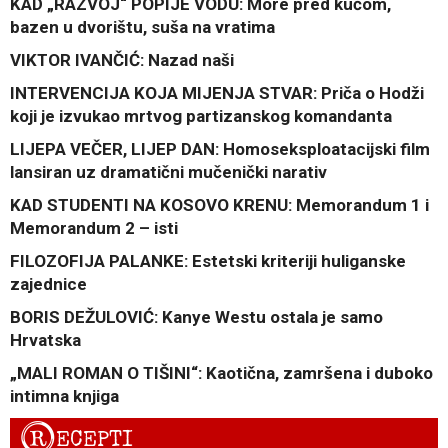
KAD „RAZVOJ“ POPIJE VODU: More pred kućom,
bazen u dvorištu, suša na vratima
VIKTOR IVANČIĆ: Nazad naši
INTERVENCIJA KOJA MIJENJA STVAR: Priča o Hodži
koji je izvukao mrtvog partizanskog komandanta
LIJEPA VEČER, LIJEP DAN: Homoseksploatacijski film
lansiran uz dramatični mučenički narativ
KAD STUDENTI NA KOSOVO KRENU: Memorandum 1 i
Memorandum 2 – isti
FILOZOFIJA PALANKE: Estetski kriteriji huliganske
zajednice
BORIS DEŽULOVIĆ: Kanye Westu ostala je samo
Hrvatska
„MALI ROMAN O TIŠINI“: Kaotična, zamršena i duboko
intimna knjiga
R
ECEPTI