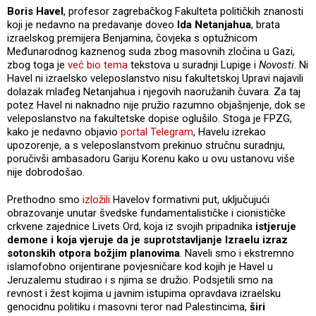
Boris Havel
, profesor zagrebačkog Fakulteta političkih znanosti
koji je nedavno na predavanje doveo
Ida Netanjahua
, brata
izraelskog premijera Benjamina, čovjeka s optužnicom
Međunarodnog kaznenog suda zbog masovnih zločina u Gazi,
zbog toga je
već bio tema
tekstova u suradnji Lupige i
Novosti
. Ni
Havel ni izraelsko veleposlanstvo nisu fakultetskoj Upravi najavili
dolazak mlađeg Netanjahua i njegovih naoružanih čuvara. Za taj
potez Havel ni naknadno nije pružio razumno objašnjenje, dok se
veleposlanstvo na fakultetske dopise oglušilo. Stoga je FPZG,
kako je nedavno objavio
portal Telegram
, Havelu izrekao
upozorenje, a s veleposlanstvom prekinuo stručnu suradnju,
poručivši ambasadoru Gariju Korenu kako u ovu ustanovu više
nije dobrodošao.
Prethodno smo
izložili
Havelov formativni put, uključujući
obrazovanje unutar švedske fundamentalističke i cionističke
crkvene zajednice Livets Ord, koja iz svojih pripadnika
istjeruje
demone i koja vjeruje da je suprotstavljanje Izraelu izraz
sotonskih otpora božjim planovima
. Naveli smo i ekstremno
islamofobno orijentirane povjesničare kod kojih je Havel u
Jeruzalemu studirao i s njima se družio. Podsjetili smo na
revnost i žest kojima u javnim istupima opravdava izraelsku
genocidnu politiku i masovni teror nad Palestincima,
širi