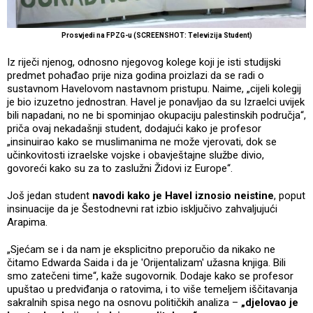
Prosvjedi na FPZG-u (SCREENSHOT: Televizija Student)
Iz riječi njenog, odnosno njegovog kolege koji je isti studijski
predmet pohađao prije niza godina proizlazi da se radi o
sustavnom Havelovom nastavnom pristupu. Naime, „cijeli kolegij
je bio izuzetno jednostran. Havel je ponavljao da su Izraelci uvijek
bili napadani, no ne bi spominjao okupaciju palestinskih područja“,
priča ovaj nekadašnji student, dodajući kako je profesor
„insinuirao kako se muslimanima ne može vjerovati, dok se
učinkovitosti izraelske vojske i obavještajne službe divio,
govoreći kako su za to zaslužni Židovi iz Europe“.
Još jedan student
navodi kako je Havel iznosio neistine
, poput
insinuacije da je Šestodnevni rat izbio isključivo zahvaljujući
Arapima.
„Sjećam se i da nam je eksplicitno preporučio da nikako ne
čitamo Edwarda Saida i da je 'Orijentalizam' užasna knjiga. Bili
smo zatečeni time“, kaže sugovornik. Dodaje kako se profesor
upuštao u predviđanja o ratovima, i to više temeljem iščitavanja
sakralnih spisa nego na osnovu političkih analiza –
„djelovao je