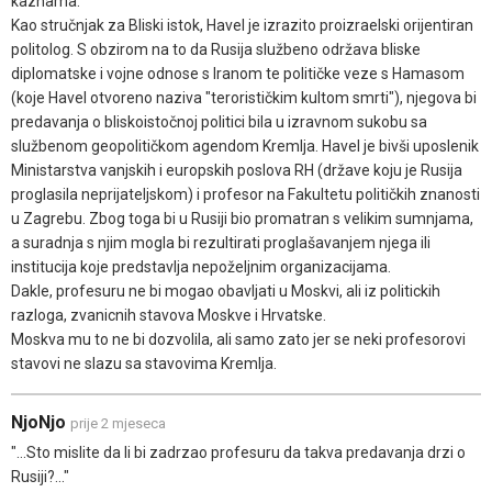
kaznama.
Kao stručnjak za Bliski istok, Havel je izrazito proizraelski orijentiran
politolog. S obzirom na to da Rusija službeno održava bliske
diplomatske i vojne odnose s Iranom te političke veze s Hamasom
(koje Havel otvoreno naziva "terorističkim kultom smrti"), njegova bi
predavanja o bliskoistočnoj politici bila u izravnom sukobu sa
službenom geopolitičkom agendom Kremlja. Havel je bivši uposlenik
Ministarstva vanjskih i europskih poslova RH (države koju je Rusija
proglasila neprijateljskom) i profesor na Fakultetu političkih znanosti
u Zagrebu. Zbog toga bi u Rusiji bio promatran s velikim sumnjama,
a suradnja s njim mogla bi rezultirati proglašavanjem njega ili
institucija koje predstavlja nepoželjnim organizacijama.
Dakle, profesuru ne bi mogao obavljati u Moskvi, ali iz politickih
razloga, zvanicnih stavova Moskve i Hrvatske.
Moskva mu to ne bi dozvolila, ali samo zato jer se neki profesorovi
stavovi ne slazu sa stavovima Kremlja.
NjoNjo
prije 2 mjeseca
"...Sto mislite da li bi zadrzao profesuru da takva predavanja drzi o
Rusiji?..."