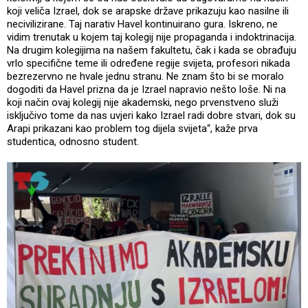
koji veliča Izrael, dok se arapske države prikazuju kao nasilne ili
necivilizirane. Taj narativ Havel kontinuirano gura. Iskreno, ne
vidim trenutak u kojem taj kolegij nije propaganda i indoktrinacija.
Na drugim kolegijima na našem fakultetu, čak i kada se obrađuju
vrlo specifične teme ili određene regije svijeta, profesori nikada
bezrezervno ne hvale jednu stranu. Ne znam što bi se moralo
dogoditi da Havel prizna da je Izrael napravio nešto loše. Ni na
koji način ovaj kolegij nije akademski, nego prvenstveno služi
isključivo tome da nas uvjeri kako Izrael radi dobre stvari, dok su
Arapi prikazani kao problem tog dijela svijeta“, kaže prva
studentica, odnosno student.