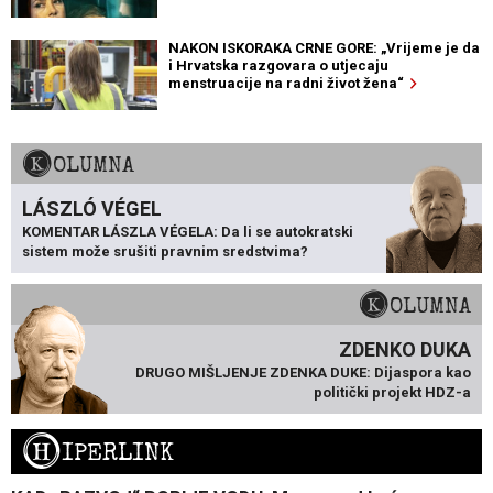
NAKON ISKORAKA CRNE GORE: „Vrijeme je da
i Hrvatska razgovara o utjecaju
menstruacije na radni život žena“
KOLUMNA
LÁSZLÓ VÉGEL
KOMENTAR LÁSZLA VÉGELA: Da li se autokratski
sistem može srušiti pravnim sredstvima?
KOLUMNA
ZDENKO DUKA
DRUGO MIŠLJENJE ZDENKA DUKE: Dijaspora kao
politički projekt HDZ-a
H
IPERLINK