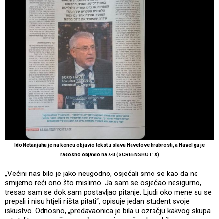
Ido Netanjahu je na koncu objavio tekst u slavu Havelove hrabrosti, a Havel ga je
radosno objavio na X-u (SCREENSHOT: X)
„Većini nas bilo je jako neugodno, osjećali smo se kao da ne
smijemo reći ono što mislimo. Ja sam se osjećao nesigurno,
tresao sam se dok sam postavljao pitanje. Ljudi oko mene su se
prepali i nisu htjeli ništa pitati“, opisuje jedan student svoje
iskustvo. Odnosno, „predavaonica je bila u ozračju kakvog skupa