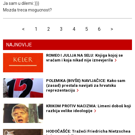
Ja sam u dilemi::)))
Mozda treca mogucnost?
<
1
2
3
4
5
6
>
NAJNOVIJE
ROMEO I JULIJA NA SELU: Knjiga kojoj se
vraćam i koja nikad nije iznevjerila
POLEMIKA (BIVŠE) NAVIJAČICE: Kako sam
(zasad) prestala navijati za hrvatsku
reprezentaciju
KRIKOM PROTIV NACIZMA: Limeni doboš koji
razbija velike ideologije
HODOČAŠĆE: Tražeći Friedricha Nietzschea