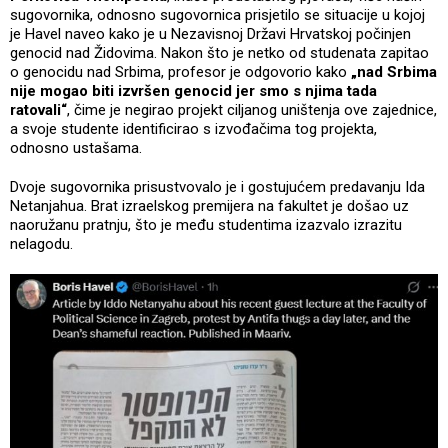
sugovornika, odnosno sugovornica prisjetilo se situacije u kojoj
je Havel naveo kako je u Nezavisnoj Državi Hrvatskoj počinjen
genocid nad Židovima. Nakon što je netko od studenata zapitao
o genocidu nad Srbima, profesor je odgovorio kako
„nad Srbima
nije mogao biti izvršen genocid jer smo s njima tada
ratovali“
, čime je negirao projekt ciljanog uništenja ove zajednice,
a svoje studente identificirao s izvođačima tog projekta,
odnosno ustašama.
Dvoje sugovornika prisustvovalo je i gostujućem predavanju Ida
Netanjahua. Brat izraelskog premijera na fakultet je došao uz
naoružanu pratnju, što je među studentima izazvalo izrazitu
nelagodu.