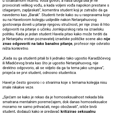
u totalitarnom režimu: vođa govori, a naša uloga bila je ne
provocirati velikog vođu, a kada voljeni vođa napokon prestane s
izlaganjem, zapljeskati“, komentira student koji je zatražio da ga
navedemo kao „Barak“. Studenti tvrde kako su u raspravama koje
su na Havelovom kolegiju uslijedile nakon Netanjahuovog
gostovanja doveli u pitanje njegovu stručnost, jer nije znao ili htio
odgovoriti na pitanje o učinku Jomkipurskog rata na izraelsku
politiku. Kada je jedan student Havela pitao kako može tvrditi da
je Netanjahu vrstan poznavatelj izraelske političke scene ako
nije
znao odgovoriti na tako banalno pitanje
, profesor nije odvratio
ništa konkretno.
„Kada su ga studenti pitali bi li jednako tako ugostio Karadžićevog
ili Mladićevog brata kao što je ugostio Netanjahuovog, nije
direktno odgovorio, ali se vidjelo da ga ta tema jako uzrujava“,
prisjeća se prvi student, odnosno studentica.
Havel je često govorio i o stvarima koje s temama kolegija nisu
imale nikakve veze.
„Sjećam se kako je rekao da je homoseksualnost nekada bila
smatrana mentalnim poremećajem, dok danas homoseksualce
moramo ne samo prihvaćati, nego obožavati“, ističe bivši
student, dodajući kako je predavač
kritizirao seksualnu