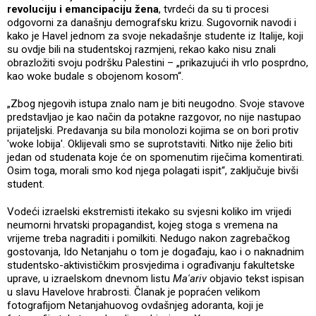
revoluciju i emancipaciju žena
, tvrdeći da su ti procesi
odgovorni za današnju demografsku krizu. Sugovornik navodi i
kako je Havel jednom za svoje nekadašnje studente iz Italije, koji
su ovdje bili na studentskoj razmjeni, rekao kako nisu znali
obrazložiti svoju podršku Palestini – „prikazujući ih vrlo posprdno,
kao woke budale s obojenom kosom“.
„Zbog njegovih istupa znalo nam je biti neugodno. Svoje stavove
predstavljao je kao način da potakne razgovor, no nije nastupao
prijateljski. Predavanja su bila monolozi kojima se on bori protiv
'woke lobija'. Oklijevali smo se suprotstaviti. Nitko nije želio biti
jedan od studenata koje će on spomenutim riječima komentirati.
Osim toga, morali smo kod njega polagati ispit“, zaključuje bivši
student.
Vodeći izraelski ekstremisti itekako su svjesni koliko im vrijedi
neumorni hrvatski propagandist, kojeg stoga s vremena na
vrijeme treba nagraditi i pomilkiti. Nedugo nakon zagrebačkog
gostovanja, Ido Netanjahu o tom je događaju, kao i o naknadnim
studentsko-aktivističkim prosvjedima i ograđivanju fakultetske
uprave, u izraelskom dnevnom listu
Ma'ariv
objavio tekst ispisan
u slavu Havelove hrabrosti. Članak je popraćen velikom
fotografijom Netanjahuovog ovdašnjeg adoranta, koji je