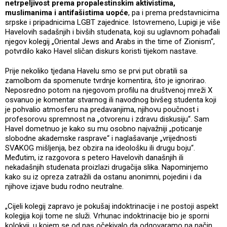
netrpeljivost prema propalestinskim aktivistima,
muslimanima i antifašistima uopće
, pa i prema predstavnicima
srpske i pripadnicima LGBT zajednice. Istovremeno, Lupigi je više
Havelovih sadašnjih i bivših studenata, koji su uglavnom pohađali
njegov kolegij „Oriental Jews and Arabs in the time of Zionism“,
potvrdilo kako Havel sličan diskurs koristi tijekom nastave.
Prije nekoliko tjedana Havelu smo se prvi put obratili sa
zamolbom da spomenute tvrdnje komentira, što je ignorirao.
Neposredno potom na njegovom profilu na društvenoj mreži X
osvanuo je komentar stvarnog ili navodnog bivšeg studenta koji
je pohvalio atmosferu na predavanjima, njihovu poučnost i
profesorovu spremnost na „otvorenu i zdravu diskusiju“. Sam
Havel dometnuo je kako su mu osobno najvažniji „poticanje
slobodne akademske rasprave“ i naglašavanje „vrijednosti
SVAKOG mišljenja, bez obzira na ideološku ili drugu boju“.
Međutim, iz razgovora s petero Havelovih današnjih ili
nekadašnjih studenata proizlazi drugačija slika. Napominjemo
kako su iz opreza zatražili da ostanu anonimni, pojedini i da
njihove izjave budu rodno neutralne.
„Cijeli kolegij zapravo je pokušaj indoktrinacije i ne postoji aspekt
kolegija koji tome ne služi. Vrhunac indoktrinacije bio je sporni
kolokvij, u kojem se od nas očekivalo da odgovaramo na način