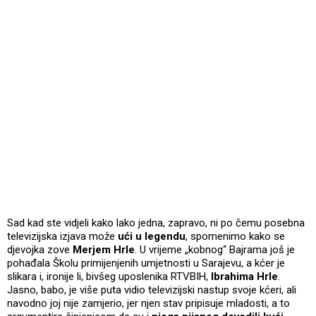
Sad kad ste vidjeli kako lako jedna, zapravo, ni po čemu posebna
televizijska izjava može
ući u legendu
, spomenimo kako se
djevojka zove
Merjem Hrle
. U vrijeme „kobnog“ Bajrama još je
pohađala Školu primijenjenih umjetnosti u Sarajevu, a kćer je
slikara i, ironije li, bivšeg uposlenika RTVBIH,
Ibrahima Hrle
.
Jasno, babo, je više puta vidio televizijski nastup svoje kćeri, ali
navodno joj nije zamjerio, jer njen stav pripisuje mladosti, a to