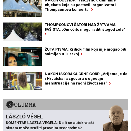
NAKON OČEVIDA: Naloženo uklanjanje
objekata koje su postavili organizatori
Thompsonova koncerta
THOMPSONOVI ŠATORI NAD ŽRTVAMA
FAŠISTA: „Oni očito mogu raditi štogod žele“
ŽUTA PISMA: Kritički film koji nije mogao biti
snimljen u Turskoj
NAKON ISKORAKA CRNE GORE: „Vrijeme je da
i Hrvatska razgovara o utjecaju
menstruacije na radni život žena“
KOLUMNA
LÁSZLÓ VÉGEL
KOMENTAR LÁSZLA VÉGELA: Da li se autokratski
sistem može srušiti pravnim sredstvima?