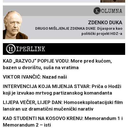
KOLUMNA
ZDENKO DUKA
DRUGO MIŠLJENJE ZDENKA DUKE: Dijaspora kao
politički projekt HDZ-a
H
IPERLINK
KAD „RAZVOJ“ POPIJE VODU: More pred kućom,
bazen u dvorištu, suša na vratima
VIKTOR IVANČIĆ: Nazad naši
INTERVENCIJA KOJA MIJENJA STVAR: Priča o Hodži
koji je izvukao mrtvog partizanskog komandanta
LIJEPA VEČER, LIJEP DAN: Homoseksploatacijski film
lansiran uz dramatični mučenički narativ
KAD STUDENTI NA KOSOVO KRENU: Memorandum 1 i
Memorandum 2 – isti