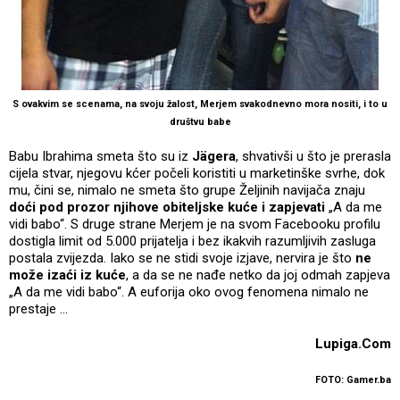
S ovakvim se scenama, na svoju žalost, Merjem svakodnevno mora nositi, i to u
društvu babe
Babu Ibrahima smeta što su iz
Jägera
, shvativši u što je prerasla
cijela stvar, njegovu kćer počeli koristiti u marketinške svrhe, dok
mu, čini se, nimalo ne smeta što grupe Željinih navijača znaju
doći pod prozor njihove obiteljske kuće i zapjevati
„A da me
vidi babo“. S druge strane Merjem je na svom Facebooku profilu
dostigla limit od 5.000 prijatelja i bez ikakvih razumljivih zasluga
postala zvijezda. Iako se ne stidi svoje izjave, nervira je što
ne
može izaći iz kuće
, a da se ne nađe netko da joj odmah zapjeva
„A da me vidi babo“. A euforija oko ovog fenomena nimalo ne
prestaje …
Lupiga.Com
FOTO: Gamer.ba