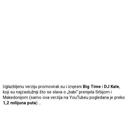
Uglazbljenu verziju promovirali su i izvjesni
Big Time
i
DJ Kale
,
koji su najzaslužniji što se slava o „babi“ prenijela Srbijom i
Makedonijom (samo ova verzija na YouTubeu pogledana je preko
1,2 milijuna puta
) …