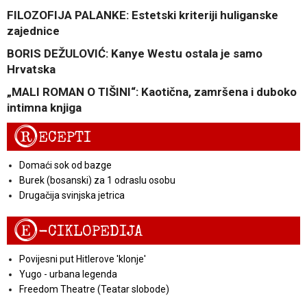
FILOZOFIJA PALANKE: Estetski kriteriji huliganske
zajednice
BORIS DEŽULOVIĆ: Kanye Westu ostala je samo
Hrvatska
„MALI ROMAN O TIŠINI“: Kaotična, zamršena i duboko
intimna knjiga
R
ECEPTI
Domaći sok od bazge
Burek (bosanski) za 1 odraslu osobu
Drugačija svinjska jetrica
E
-CIKLOPEDIJA
Povijesni put Hitlerove 'klonje'
Yugo - urbana legenda
Freedom Theatre (Teatar slobode)