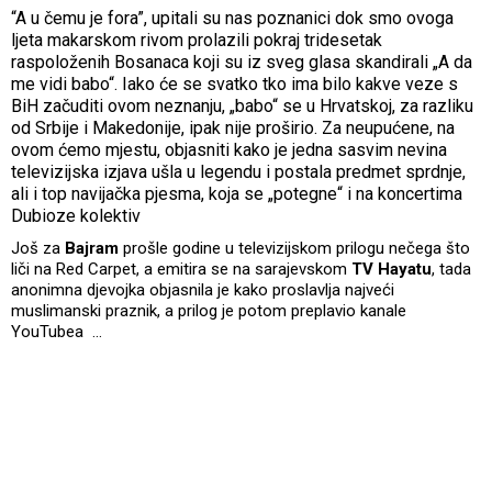
“A u čemu je fora”, upitali su nas poznanici dok smo ovoga
ljeta makarskom rivom prolazili pokraj tridesetak
raspoloženih Bosanaca koji su iz sveg glasa skandirali „A da
me vidi babo“. Iako će se svatko tko ima bilo kakve veze s
BiH začuditi ovom neznanju, „babo“ se u Hrvatskoj, za razliku
od Srbije i Makedonije, ipak nije proširio. Za neupućene, na
ovom ćemo mjestu, objasniti kako je jedna sasvim nevina
televizijska izjava ušla u legendu i postala predmet sprdnje,
ali i top navijačka pjesma, koja se „potegne“ i na koncertima
Dubioze kolektiv
Još za
Bajram
prošle godine u televizijskom prilogu nečega što
liči na Red Carpet, a emitira se na sarajevskom
TV Hayatu
, tada
anonimna djevojka objasnila je kako proslavlja najveći
muslimanski praznik, a prilog je potom preplavio kanale
YouTubea …