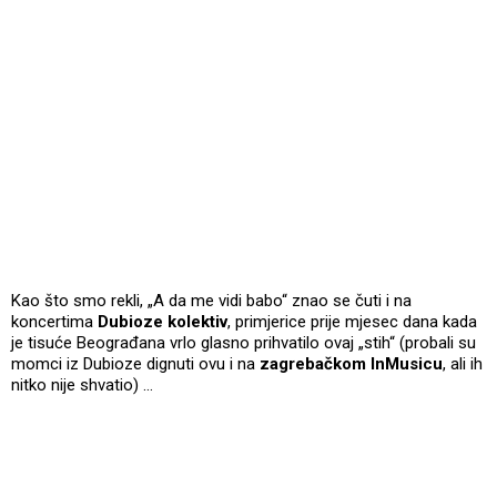
Kao što smo rekli, „A da me vidi babo“ znao se čuti i na
koncertima
Dubioze kolektiv
, primjerice prije mjesec dana kada
je tisuće Beograđana vrlo glasno prihvatilo ovaj „stih“ (probali su
momci iz Dubioze dignuti ovu i na
zagrebačkom InMusicu
, ali ih
nitko nije shvatio) …