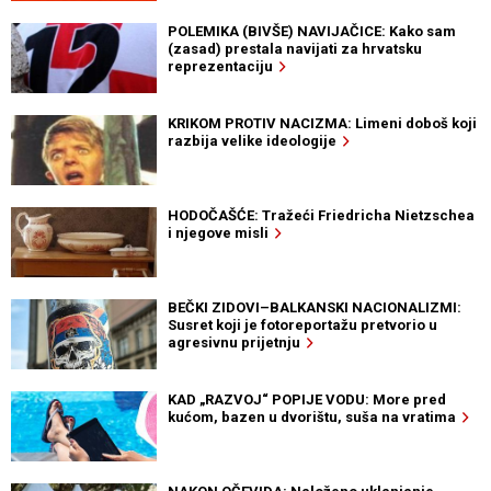
POLEMIKA (BIVŠE) NAVIJAČICE: Kako sam
(zasad) prestala navijati za hrvatsku
reprezentaciju
KRIKOM PROTIV NACIZMA: Limeni doboš koji
razbija velike ideologije
HODOČAŠĆE: Tražeći Friedricha Nietzschea
i njegove misli
BEČKI ZIDOVI–BALKANSKI NACIONALIZMI:
Susret koji je fotoreportažu pretvorio u
agresivnu prijetnju
KAD „RAZVOJ“ POPIJE VODU: More pred
kućom, bazen u dvorištu, suša na vratima