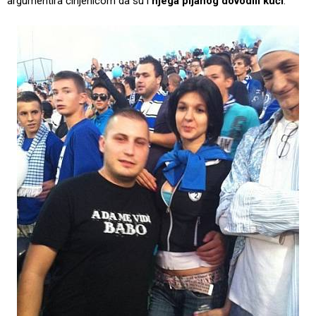
argumentira činjenicom da su i
njega pijanog dovodili kući
.