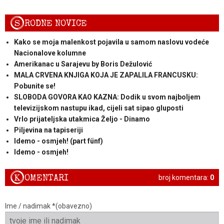
S
RODNE NOVICE
Kako se moja malenkost pojavila u samom naslovu vodeće
Nacionalove kolumne
Amerikanac u Sarajevu by Boris Dežulović
MALA CRVENA KNJIGA KOJA JE ZAPALILA FRANCUSKU:
Pobunite se!
SLOBODA GOVORA KAO KAZNA: Dodik u svom najboljem
televizijskom nastupu ikad, cijeli sat sipao gluposti
Vrlo prijateljska utakmica Željo - Dinamo
Piljevina na tapiseriji
Idemo - osmjeh! (part fünf)
Idemo - osmjeh!
K
OMENTARI
broj komentara:
0
Ime / nadimak *(obavezno)