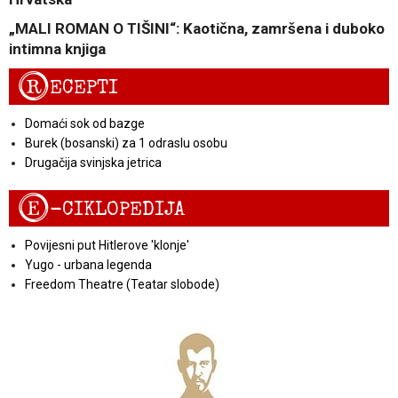
„MALI ROMAN O TIŠINI“: Kaotična, zamršena i duboko
intimna knjiga
R
ECEPTI
Domaći sok od bazge
Burek (bosanski) za 1 odraslu osobu
Drugačija svinjska jetrica
E
-CIKLOPEDIJA
Povijesni put Hitlerove 'klonje'
Yugo - urbana legenda
Freedom Theatre (Teatar slobode)