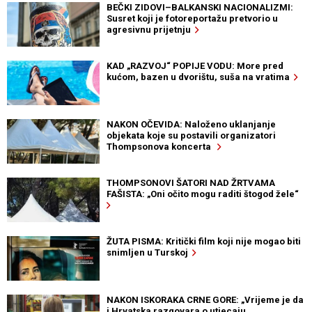
BEČKI ZIDOVI–BALKANSKI NACIONALIZMI:
Susret koji je fotoreportažu pretvorio u
agresivnu prijetnju
KAD „RAZVOJ“ POPIJE VODU: More pred
kućom, bazen u dvorištu, suša na vratima
NAKON OČEVIDA: Naloženo uklanjanje
objekata koje su postavili organizatori
Thompsonova koncerta
THOMPSONOVI ŠATORI NAD ŽRTVAMA
FAŠISTA: „Oni očito mogu raditi štogod žele“
ŽUTA PISMA: Kritički film koji nije mogao biti
snimljen u Turskoj
NAKON ISKORAKA CRNE GORE: „Vrijeme je da
i Hrvatska razgovara o utjecaju