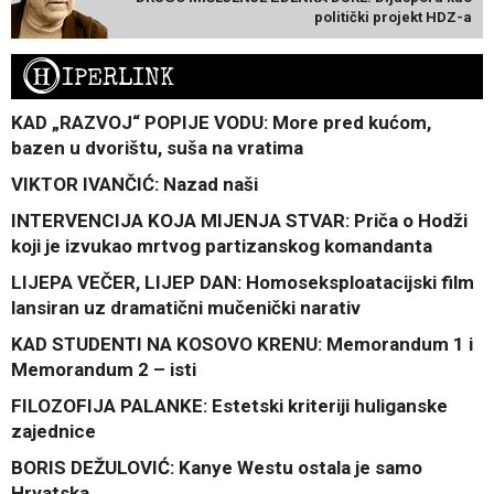
politički projekt HDZ-a
H
IPERLINK
KAD „RAZVOJ“ POPIJE VODU: More pred kućom,
bazen u dvorištu, suša na vratima
VIKTOR IVANČIĆ: Nazad naši
INTERVENCIJA KOJA MIJENJA STVAR: Priča o Hodži
koji je izvukao mrtvog partizanskog komandanta
LIJEPA VEČER, LIJEP DAN: Homoseksploatacijski film
lansiran uz dramatični mučenički narativ
KAD STUDENTI NA KOSOVO KRENU: Memorandum 1 i
Memorandum 2 – isti
FILOZOFIJA PALANKE: Estetski kriteriji huliganske
zajednice
BORIS DEŽULOVIĆ: Kanye Westu ostala je samo
Hrvatska