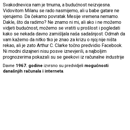
Svakodnevica nam je tmurna, a budućnost neizvjesna.
Vidovitom Milanu se rado nasmijemo, ali u babe gatare ne
vjerujemo. Da čekamo povratak Mesije vremena nemamo.
Dakle, što da radimo? Ne znamo ni mi, ali ako i ne možemo
vidjeti budućnost, možemo se vratiti u prošlost i pogledati
kako se nekada davno zamišljala naša sadašnjost. Odmah da
vam kažemo da nitko tko je znao za krizu o njoj nije ništa
rekao, ali je zato Arthur C. Clarke točno predvidio Facebook.
Ni modni dizajneri nisu posve iznevjerili, a najboljim
prognozerima pokazali su se geekovi iz računalne industrije
Davne
1967. godine
izvrsno su predvidjeli
mogućnosti
današnjih računala i interneta
.