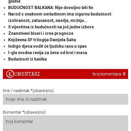
glume
BUDUĆNOST BALKANA: Nije dovoljno biti fin
Narod s ovakvom omladinom ima sigurnu budućnost:
izoliranost, zatucanost, nasilje, mržnju...
S vijestima iz budućnosti na još jedne izbore
Znanstveni biseri i crne prognoze
Književna SF trilogija Danijela Šaha
Indigo djeca vodit će ljudsku rasu u spas
I-gle modna revija za žene od krvi i mesa
Budućnost iz kašika
K
OMENTARI
broj komentara:
0
Ime / nadimak *(obavezno)
Komentar *(obavezno)