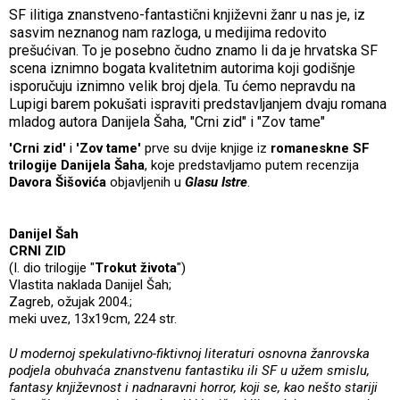
SF ilitiga znanstveno-fantastični književni žanr u nas je, iz
sasvim neznanog nam razloga, u medijima redovito
prešućivan. To je posebno čudno znamo li da je hrvatska SF
scena iznimno bogata kvalitetnim autorima koji godišnje
isporučuju iznimno velik broj djela. Tu ćemo nepravdu na
Lupigi barem pokušati ispraviti predstavljanjem dvaju romana
mladog autora Danijela Šaha, "Crni zid" i "Zov tame"
'Crni zid'
i
'Zov tame'
prve su dvije knjige iz
romaneskne SF
trilogije Danijela Šaha
, koje predstavljamo putem recenzija
Davora Šišovića
objavljenih u
Glasu Istre
.
Danijel Šah
CRNI ZID
(I. dio trilogije "
Trokut života
")
Vlastita naklada Danijel Šah;
Zagreb, ožujak 2004.;
meki uvez, 13x19cm, 224 str.
U modernoj spekulativno-fiktivnoj literaturi osnovna žanrovska
podjela obuhvaća znanstvenu fantastiku ili SF u užem smislu,
fantasy književnost i nadnaravni horror, koji se, kao nešto stariji