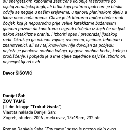
su energetskim kupolama zaštićene kolonije rasprostrte po
cijeloj zemaljskoj kugli, ali bitka koju pratimo ipak nam je bliska:
odvija se negdje u našim krajevima, u njihovu planinskom dijelu, a
likovi nose naša imena. Glavni je lik literarno tipični obični mali
čovjek, koji je neposredno prije velike kataklizme božanskim
glasom pozvan da konstruira i izgradi utočišta iz kojih će se ljudi
nakon kataklizme braniti, i izboriti spas i preobražaj ljudskog
roda. Okružuju ga iskusni vojnici, svećenici, liječnici, tehničari i
znanstvenici, ali sav taj know-how nije dovoljan za pobjedu:
najteža je junakova osobna kušnja, njegova osobna borba, kušnja i
pročišćenje, i pobjedu je u ime cijele zajednice najviše izborio on,
najnevještiji od svih.
Davor ŠIŠOVIĆ
Danijel Šah
ZOV TAME
(II. dio trilogije "
Trokut života
")
Vlastita naklada Danijel Šah;
Zagreb, studeni 2006.; meki uvez, 13x19cm, 232 str.
Roman Danijela Šaha "Zov tame" drugo je prozno djelo ovog