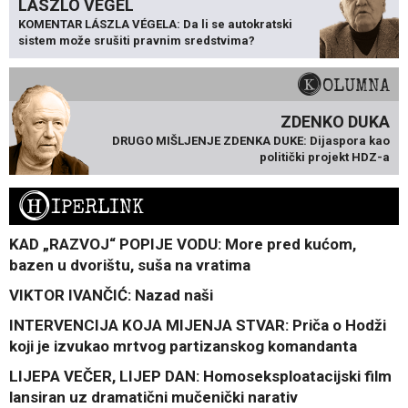
LÁSZLÓ VÉGEL
KOMENTAR LÁSZLA VÉGELA: Da li se autokratski
sistem može srušiti pravnim sredstvima?
KOLUMNA
ZDENKO DUKA
DRUGO MIŠLJENJE ZDENKA DUKE: Dijaspora kao
politički projekt HDZ-a
H
IPERLINK
KAD „RAZVOJ“ POPIJE VODU: More pred kućom,
bazen u dvorištu, suša na vratima
VIKTOR IVANČIĆ: Nazad naši
INTERVENCIJA KOJA MIJENJA STVAR: Priča o Hodži
koji je izvukao mrtvog partizanskog komandanta
LIJEPA VEČER, LIJEP DAN: Homoseksploatacijski film
lansiran uz dramatični mučenički narativ