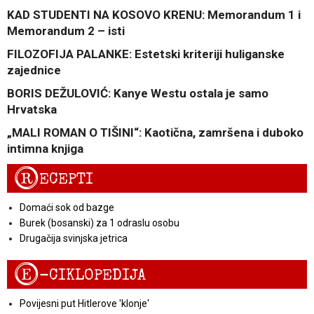
KAD STUDENTI NA KOSOVO KRENU: Memorandum 1 i
Memorandum 2 – isti
FILOZOFIJA PALANKE: Estetski kriteriji huliganske
zajednice
BORIS DEŽULOVIĆ: Kanye Westu ostala je samo
Hrvatska
„MALI ROMAN O TIŠINI“: Kaotična, zamršena i duboko
intimna knjiga
R
ECEPTI
Domaći sok od bazge
Burek (bosanski) za 1 odraslu osobu
Drugačija svinjska jetrica
E
-CIKLOPEDIJA
Povijesni put Hitlerove 'klonje'