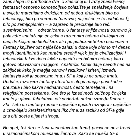
žanr, šlepa uz prethodna dva. U klasičnoj ili tvrdoj znanstvenoj
fantastici osnovno koncepcijsko polazište je snalaženje čovjeka
u svijetu materijalno drukčijem od našeg, drukčijem bilo po
tehnologiji, bilo po vremenu (naravno, najčešće je to budućnost),
bilo po zemljopisnim – a zapravo bi preciznije bilo reći
svemiropisnim – odrednicama. U fantasy književnosti osnovno je
polazište snalaženje čovjeka s razumnim bićima drukčijim od
nas, drukčijim po biološkim, ali i po psihokinetičkim osobinama.
Fantasy književnost najčešće zalazi u doba koje bismo mi danas
mogli identificirati kao mračni srednji vijek, jer je civilizacijski i
tehnološki takvo doba lakše napučiti neobičnim bićima, kao i
gotovo obaveznom magijom. Analitički korak dalje navodi nas na
zaključak kako je magija osnovni razlikovni kriterij između
fantasyja koji ju obavezno ima, i SF-a koji ju ne smije imati.
Doduše, razvojem fantasy literature ulogu magije ponekad je
preuzela i bilo kakva nadnaravnost, često temeljena i na
religijskim postavkama. Sve što je iznad moći običnog čovjeka
imalo je glavni fabulativni cilj podcrtati sukob između Dobra i
Zla. Zato su fantasy romani najčešće epskih razmjera i najčešće
s crno-bijelo karakteriziranim likovima, za razliku od SF-a gdje
zna biti dosta nijansi sivoga.
No opet, tek što se žanr uspostavi kao trend, pojavi se novi trend
u raznonačinskom miješanju žanrova. Kako se miješa SF s