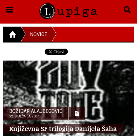
NOVICE
BOŽIDAR ALAJBEGOVIĆ
22. SIJEČNJA 2007.
Književna SF trilogija Danijela Šaha