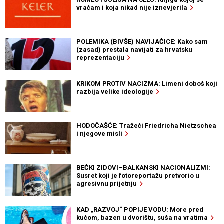
vraćam i koja nikad nije iznevjerila
POLEMIKA (BIVŠE) NAVIJAČICE: Kako sam
(zasad) prestala navijati za hrvatsku
reprezentaciju
KRIKOM PROTIV NACIZMA: Limeni doboš koji
razbija velike ideologije
HODOČAŠĆE: Tražeći Friedricha Nietzschea
i njegove misli
BEČKI ZIDOVI–BALKANSKI NACIONALIZMI:
Susret koji je fotoreportažu pretvorio u
agresivnu prijetnju
KAD „RAZVOJ“ POPIJE VODU: More pred
kućom, bazen u dvorištu, suša na vratima