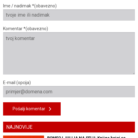
Ime / nadimak *(obavezno)
Komentar *(obavezno)
E-mail (opcija)
Pošalji komentar
NAJNOVIJE
ROMEO I JULIJA NA SELU: Knjiga kojoj se