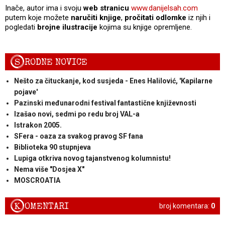
Inače, autor ima i svoju
web stranicu
www.danijelsah.com
putem koje možete
naručiti knjige
,
pročitati odlomke
iz njih i
pogledati
brojne ilustracije
kojima su knjige opremljene.
S
RODNE NOVICE
Nešto za čituckanje, kod susjeda - Enes Halilović, 'Kapilarne
pojave'
Pazinski međunarodni festival fantastične književnosti
Izašao novi, sedmi po redu broj VAL-a
Istrakon 2005.
SFera - oaza za svakog pravog SF fana
Biblioteka 90 stupnjeva
Lupiga otkriva novog tajanstvenog kolumnistu!
Nema više "Dosjea X"
MOSCROATIA
K
OMENTARI
broj komentara:
0