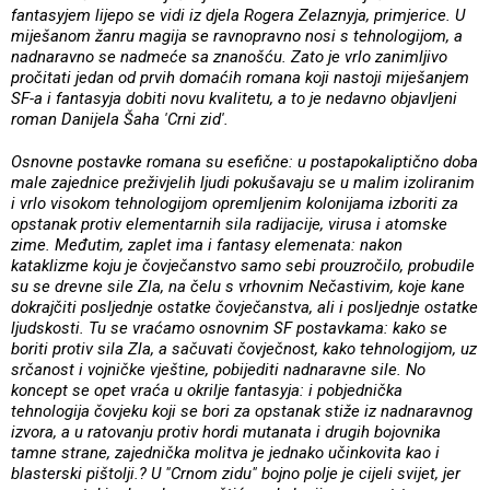
fantasyjem lijepo se vidi iz djela Rogera Zelaznyja, primjerice. U
miješanom žanru magija se ravnopravno nosi s tehnologijom, a
nadnaravno se nadmeće sa znanošću. Zato je vrlo zanimljivo
pročitati jedan od prvih domaćih romana koji nastoji miješanjem
SF-a i fantasyja dobiti novu kvalitetu, a to je nedavno objavljeni
roman Danijela Šaha 'Crni zid'.
Osnovne postavke romana su esefične: u postapokaliptično doba
male zajednice preživjelih ljudi pokušavaju se u malim izoliranim
i vrlo visokom tehnologijom opremljenim kolonijama izboriti za
opstanak protiv elementarnih sila radijacije, virusa i atomske
zime. Međutim, zaplet ima i fantasy elemenata: nakon
kataklizme koju je čovječanstvo samo sebi prouzročilo, probudile
su se drevne sile Zla, na čelu s vrhovnim Nečastivim, koje kane
dokrajčiti posljednje ostatke čovječanstva, ali i posljednje ostatke
ljudskosti. Tu se vraćamo osnovnim SF postavkama: kako se
boriti protiv sila Zla, a sačuvati čovječnost, kako tehnologijom, uz
srčanost i vojničke vještine, pobijediti nadnaravne sile. No
koncept se opet vraća u okrilje fantasyja: i pobjednička
tehnologija čovjeku koji se bori za opstanak stiže iz nadnaravnog
izvora, a u ratovanju protiv hordi mutanata i drugih bojovnika
tamne strane, zajednička molitva je jednako učinkovita kao i
blasterski pištolji.? U "Crnom zidu" bojno polje je cijeli svijet, jer