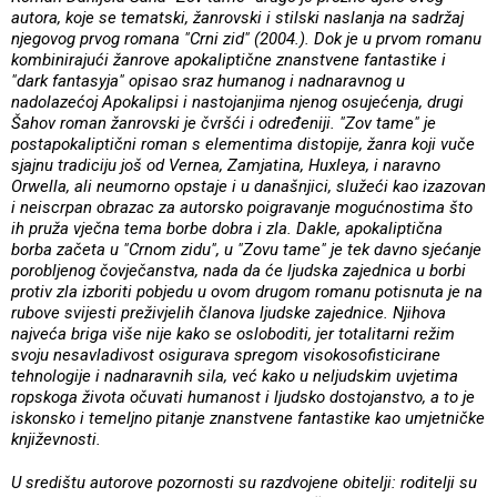
autora, koje se tematski, žanrovski i stilski naslanja na sadržaj
njegovog prvog romana "Crni zid" (2004.). Dok je u prvom romanu
kombinirajući žanrove apokaliptične znanstvene fantastike i
"dark fantasyja" opisao sraz humanog i nadnaravnog u
nadolazećoj Apokalipsi i nastojanjima njenog osujećenja, drugi
Šahov roman žanrovski je čvršći i određeniji. "Zov tame" je
postapokaliptični roman s elementima distopije, žanra koji vuče
sjajnu tradiciju još od Vernea, Zamjatina, Huxleya, i naravno
Orwella, ali neumorno opstaje i u današnjici, služeći kao izazovan
i neiscrpan obrazac za autorsko poigravanje mogućnostima što
ih pruža vječna tema borbe dobra i zla. Dakle, apokaliptična
borba začeta u "Crnom zidu", u "Zovu tame" je tek davno sjećanje
porobljenog čovječanstva, nada da će ljudska zajednica u borbi
protiv zla izboriti pobjedu u ovom drugom romanu potisnuta je na
rubove svijesti preživjelih članova ljudske zajednice. Njihova
najveća briga više nije kako se osloboditi, jer totalitarni režim
svoju nesavladivost osigurava spregom visokosofisticirane
tehnologije i nadnaravnih sila, već kako u neljudskim uvjetima
ropskoga života očuvati humanost i ljudsko dostojanstvo, a to je
iskonsko i temeljno pitanje znanstvene fantastike kao umjetničke
književnosti.
U središtu autorove pozornosti su razdvojene obitelji: roditelji su