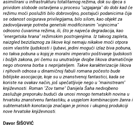
asimilirani u infrastrukturu totalitarnog režima, dok su djeca s
prividom slobode ostavljena u procesu "uzgajanja" do dobi kad će
režimu moći poslužiti bilo dobrovoljno, postajući podanicima čija
se odanost osigurava privilegijama, bilo silom, kao objekt za
zadovoljavanje potreba genetski modificiranim "vojnicima"
odnosno čuvarima režima, ili, što je najveća degradacija, kao
"energetska hrana" režimskim postrojenjima. Iz takvog zapleta,
naizgled bezizlaznog za likove koji nemaju nikakve moći otpora
osim vlastite ljudskosti i ljubavi, jedini mogući izlaz biva pobuna,
no takva pobuna u kojoj je moralni imperativ poštivanje ljudskosti
i božjih zakona, pri čemu su unutrašnje dvojbe likova dramatičnije
nego otvorena borba s neprijateljem. Takve karakterizacije likova
i njihovih odnosa u dinamičnoj fabuli romana počesto bude
biblijske asocijacije, koje su u znanstvenoj fantastici, kada se
koriste na ovakav način, još upečatljivije nego u "mainstream"
književnosti. Roman "Zov tame" Danijela Šaha nedvojbeno
zaslužuje preporuku budući da unosi mnogo tematskih novina u
hrvatsku znanstvenu fantastiku, a uspjelom kombinacijom žanra i
subtematskih konotacija značajan je prinos i ukupnoj produkciji
nove hrvatske književnosti.
Davor ŠIŠOVIĆ