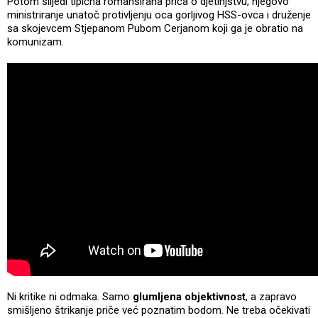
Potom slijedi tipična romansirana priča o djetinjstvu, njegovo
ministriranje unatoč protivljenju oca gorljivog HSS-ovca i druženje
sa skojevcem Stjepanom Pubom Cerjanom koji ga je obratio na
komunizam.
Ni kritike ni odmaka. Samo
glumljena objektivnost
, a zapravo
smišljeno štrikanje priče već poznatim bodom. Ne treba očekivati