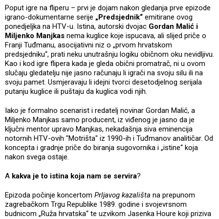
Poput igre na fliperu – prvi je dojam nakon gledanja prve epizode
igrano-dokumentarne serije
„Predsjednik“
emitirane ovog
ponedjeljka na HTV-u. Istina, autorski dvojac
Gordan Malić i
Miljenko Manjkas
nema kuglice koje ispucava, ali slijed priče o
Franji Tuđmanu, asocijativni niz o „prvom hrvatskom
predsjedniku“, prati neku unutrašnju logiku običnom oku nevidljivu.
Kao i kod igre flipera kada je gleda obični promatrač, ni u ovom
slučaju gledatelju nije jasno računaju li igrači na svoju silu ili na
svoju pamet. Usmjeravaju li idejni tvorci desetodjelnog serijala
putanju kuglice ili puštaju da kuglica vodi njih.
Iako je formalno scenarist i redatelj novinar Gordan Malić, a
Miljenko Manjkas samo producent, iz viđenog je jasno da je
ključni mentor upravo Manjkas, nekadašnja siva eminencija
notornih HTV-ovih "Motrišta" iz 1990-ih i Tuđmanov analitičar. Od
koncepta i gradnje priče do biranja sugovornika i „istine“ koja
nakon svega ostaje.
A
kakva je to istina koja nam se servira
?
Epizoda počinje koncertom
Prljavog kazališta
na prepunom
zagrebačkom Trgu Republike 1989. godine i svojevrsnom
budnicom „Ruža hrvatska“ te uzvikom Jasenka Houre koji priziva