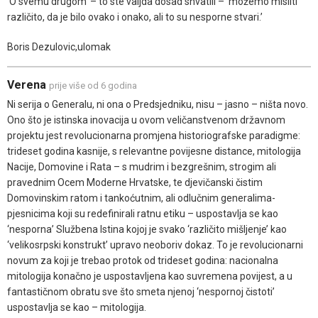
‘O svemu drugom’ – to ste valjda dosad shvatili – ‘možemo misliti
različito, da je bilo ovako i onako, ali to su nesporne stvari.’
Boris Dezulovic,ulomak
Verena
prije više od 6 godina
Ni serija o Generalu, ni ona o Predsjedniku, nisu – jasno – ništa novo.
Ono što je istinska inovacija u ovom veličanstvenom državnom
projektu jest revolucionarna promjena historiografske paradigme:
trideset godina kasnije, s relevantne povijesne distance, mitologija
Nacije, Domovine i Rata – s mudrim i bezgrešnim, strogim ali
pravednim Ocem Moderne Hrvatske, te djevičanski čistim
Domovinskim ratom i tankoćutnim, ali odlučnim generalima-
pjesnicima koji su redefinirali ratnu etiku – uspostavlja se kao
‘nesporna’ Službena Istina kojoj je svako ‘različito mišljenje’ kao
‘velikosrpski konstrukt’ upravo neoboriv dokaz. To je revolucionarni
novum za koji je trebao protok od trideset godina: nacionalna
mitologija konačno je uspostavljena kao suvremena povijest, a u
fantastičnom obratu sve što smeta njenoj ‘nespornoj čistoti’
uspostavlja se kao – mitologija.