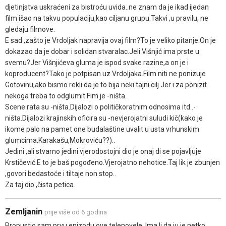
djetinjstva uskraćeni za bistroću uvida..ne znam da je ikad ijedan
film išao na takvu populaciju,kao ciljanu grupu.Takvi ,u pravilu, ne
gledaju filmove.
E sad ,zašto je Vrdoljak napravija ovaj film?To je veliko pitanje.On je
dokazao da je dobar i solidan stvaralac.Jeli Višnjić ima prste u
svemu?Jer Višnjićeva gluma je ispod svake razine,a on je i
koproducent?Tako je potpisan uz Vrdoljaka.Film niti ne ponizuje
Gotovinu,ako bismo rekli da je to bija neki tajni cilj.Jer i za ponizit
nekoga treba to odglumit.Fim je -ništa.
Scene rata su -ništa.Dijalozi o političkoratnim odnosima itd..-
ništa.Dijalozi krajinskih oficira su -nevjerojatni suludi kič(kako je
ikome palo na pamet one budalaštine uvalit u usta vrhunskim
glumcima,Karakašu,Mokroviću??)..
Jedini ,ali stvarno jedini vjerodostojni dio je onaj di se pojavljuje
Krstičević.E to je baš pogođeno.Vjerojatno nehotice.Taj lik je zbunjen
,govori bedastoće i tiltaje non stop..
Za taj dio ,čista petica.
Zemljanin
prije više od 6 godina
Propustio sam prvu epizodu ove telenovele. Ima li da ju je netko