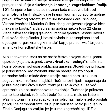
Odjednom se autori hvataju slobode medija i to isključivo na
primjeru pokušaja
oduzimanja koncesije zagrebačkom Radiju
101
. Ni riječi o tome da su novinari tada masovno bili pod
prismotrom tajnih službi, da je Franjo Tuđman upravo te godine
preko Državnog odvjetništva tužio novinare
Feral Tribunea
,
Viktora Ivančića i Marinka Čulića, zbog ismijavanja njegove ideje
„miksanja kostiju“, a da su samo godinu nakon toga 22 člana
Vlade tužila tadašnjeg glavnog urednika tjednika
Globus
Davora
Butkovića zbog članka „Hrvatska vlada je korumpirana i pod
utjecajem organiziranog kriminala“ koji je prenio izvještaj jedne
američke konzultantske tvrtke.
Ako i prihvatimo tezu da ne može čitava povijest stati u jednu
epizodu (koja se, uzgred, zove
„Hrvatska nesloga“
), način na
koji je obrađen pokušaj praktičnog gašenja Stojedinice prikazan
je jednostrano, kao izolirani udar na medije, nešto poput
normalne boljke mlade demokracije. Autori nam, kroz usta
sugovornika - većinom najbližih Tuđmanovih ljudi - sugeriraju da
je bila riječ isključivo o borbi frakcija HDZ-a koje su se već
spremale za posttuđmanovsko razdoblje. Tuđman je prikazan
samo kao statist, već načet bolešću. Istina, malo se ljutio iz
Washingtona i na zagrebačkom aerodromu, malo je želio poslati
policiju na demonstrante, ali je ipak odustao. Malo je i ćušnuo
Zlatka Canjugu po zatiljku jer je u ime zagrebačkog HDZ-a