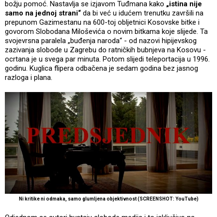
božju pomoć. Nastavlja se izjavom Tuđmana kako
„istina nije
samo na jednoj strani“
da bi već u idućem trenutku završili na
prepunom Gazimestanu na 600-toj obljetnici Kosovske bitke i
govorom Slobodana Miloševića o novim bitkama koje slijede. Ta
svojevrsna paralela „buđenja naroda“ - od nazovi hipijevskog
zazivanja slobode u Zagrebu do ratničkih bubnjeva na Kosovu -
ocrtana je u svega par minuta. Potom slijedi teleportacija u 1996.
godinu. Kuglica flipera odbačena je sedam godina bez jasnog
razloga i plana.
Ni kritike ni odmaka, samo glumljena objektivnost (SCREENSHOT: YouTube)