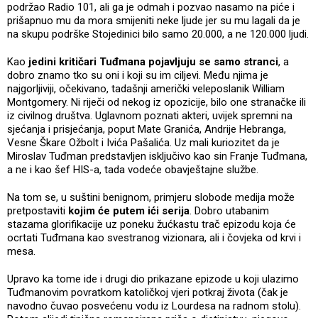
podržao Radio 101, ali ga je odmah i pozvao nasamo na piće i
prišapnuo mu da mora smijeniti neke ljude jer su mu lagali da je
na skupu podrške Stojedinici bilo samo 20.000, a ne 120.000 ljudi.
Kao
jedini kritičari Tuđmana pojavljuju se samo stranci
, a
dobro znamo tko su oni i koji su im ciljevi. Među njima je
najgorljiviji, očekivano, tadašnji američki veleposlanik William
Montgomery. Ni riječi od nekog iz opozicije, bilo one stranačke ili
iz civilnog društva. Uglavnom poznati akteri, uvijek spremni na
sjećanja i prisjećanja, poput Mate Granića, Andrije Hebranga,
Vesne Škare Ožbolt i Ivića Pašalića. Uz mali kuriozitet da je
Miroslav Tuđman predstavljen isključivo kao sin Franje Tuđmana,
a ne i kao šef HIS-a, tada vodeće obavještajne službe.
Na tom se, u suštini benignom, primjeru slobode medija može
pretpostaviti
kojim će putem ići serija
. Dobro utabanim
stazama glorifikacije uz poneku žućkastu trač epizodu koja će
ocrtati Tuđmana kao svestranog vizionara, ali i čovjeka od krvi i
mesa.
Upravo ka tome ide i drugi dio prikazane epizode u koji ulazimo
Tuđmanovim povratkom katoličkoj vjeri potkraj života (čak je
navodno čuvao posvećenu vodu iz Lourdesa na radnom stolu).