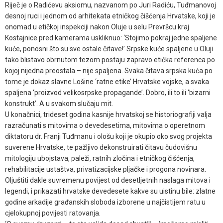
Riječ je o Radićevu aksiomu, nazvanom po Juri Radiću, Tuđmanovoj
desnoj ruci i jednom od arhitekata etničkog čišćenja Hrvatske, koji je
onomad u etičkoj inspekciji nakon Oluje u selu Prevršcu kraj
Kostajnice pred kamerama uskliknuo: ‘Stojimo pokraj jedne spaljene
kuće, ponosni što su sve ostale čitave!’ Srpske kuće spaljene u Oluji
tako blistavo obrnutom tezom postaju zapravo etička referenca po
kojoj nijedna preostala – nije spaljena. Svaka čitava srpska kuća po
tome je dokaz slavne Lošine ‘ratne etike’ Hrvatske vojske, a svaka
spaljena ‘proizvod velikosrpske propagande’. Dobro, ili to ili ‘bizarni
konstrukt’. A u svakom slučaju mit.
U konačnici, trideset godina kasnije hrvatskoj se historiografiji valja
razračunati s mitovima o devedesetima, mitovima o operetnom
diktatoru dr. Franji Tuđmanu i ološu koji je okupio oko svog projekta
suverene Hrvatske, te pažljivo dekonstruirati čitavu čudovišnu
mitologiju ubojstava, paleži, ratnih zločina i etničkog čišćenja,
rehabilitacije ustaštva, privatizacijske pljačke i progona novinara.
Oljuštiti dakle suvremenu povijest od desetljetnih naslaga mitova i
legendi, i prikazati hrvatske devedesete kakve su uistinu bile: zlatne
godine arkadije građanskih sloboda izborene u najčistijem ratu u
cjelokupnoj povijesti ratovanja.