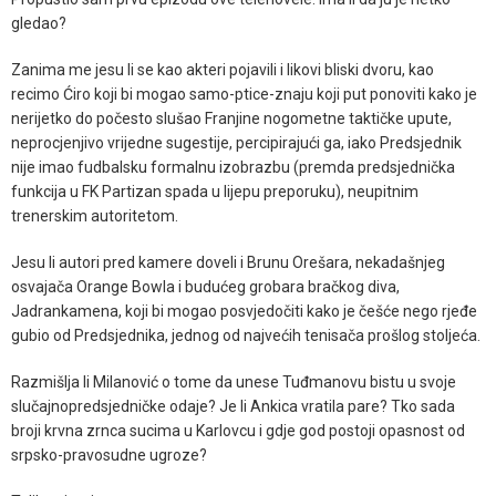
gledao?
Zanima me jesu li se kao akteri pojavili i likovi bliski dvoru, kao
recimo Ćiro koji bi mogao samo-ptice-znaju koji put ponoviti kako je
nerijetko do počesto slušao Franjine nogometne taktičke upute,
neprocjenjivo vrijedne sugestije, percipirajući ga, iako Predsjednik
nije imao fudbalsku formalnu izobrazbu (premda predsjednička
funkcija u FK Partizan spada u lijepu preporuku), neupitnim
trenerskim autoritetom.
Jesu li autori pred kamere doveli i Brunu Orešara, nekadašnjeg
osvajača Orange Bowla i budućeg grobara bračkog diva,
Jadrankamena, koji bi mogao posvjedočiti kako je češće nego rjeđe
gubio od Predsjednika, jednog od najvećih tenisača prošlog stoljeća.
Razmišlja li Milanović o tome da unese Tuđmanovu bistu u svoje
slučajnopredsjedničke odaje? Je li Ankica vratila pare? Tko sada
broji krvna zrnca sucima u Karlovcu i gdje god postoji opasnost od
srpsko-pravosudne ugroze?