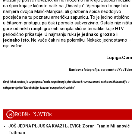
na špici koja je kičasto nalik na „Dinastiju“. Vjerojatno to nije bila
namjera dvojca Malić-Manjkas, ali glazbena špica neodoljivo
podsjeća na tu poznatu američku sapunicu. To je jedino atipično
u čitavom pristupu, pa čak i pomalo subverzivno. Ostalo nije ništa
gore od nekih ranijih groznih serijala slične tematike koje HTV
periodično prikazuje. U najmanju ruku je
jednako grozno i
jednako isto
. Ne vuče čak ni na polemiku. Nekako jednostavno –
nije važno.
Lupiga.Com
Naslovna fotografija: screenshot/YouTube
Ovaj tekst nastao je uz potporu Fonda za poticanje pluralizma i raznovrsnosti elektroničkih medija u
sklopu projekta "Korak dalje: Izazovi europske Hrvatske"
S
RODNE NOVICE
JOŠ JEDNA PLJUSKA KVAZI LJEVICI: Zoran-Franjo Milanović
Tuđman