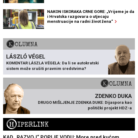
NAKON ISKORAKA CRNE GORE: „Vrijeme je da
i Hrvatska razgovara o utjecaju
menstruacije na radni život žena“
KOLUMNA
LÁSZLÓ VÉGEL
KOMENTAR LÁSZLA VÉGELA: Da li se autokratski
sistem može srušiti pravnim sredstvima?
KOLUMNA
ZDENKO DUKA
DRUGO MIŠLJENJE ZDENKA DUKE: Dijaspora kao
politički projekt HDZ-a
H
IPERLINK
KAD „RAZVOJ“ POPIJE VODU: More pred kućom,