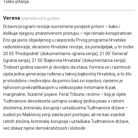
Toliko pitanja...
Verena
prije više od 6 godina
Državni program revizije suvremene povijesti pritom – kako i
dolikuje njegovu znanstvenom pristupu – nije nimalo konspirativan.
Eno ga javno objavljenog u rasporedu Prvog programa Hrvatske
radiotelevizije, skraćeno Hrvatske revizije, za ponedjeljak, u tri točke:
20.05 ‘Predsjednik’ (dokumentarno-igrana serija), 21.00 ‘General’
(igrana serija), 21.50 ‘Bajkovita Hrvatska’ (dokumentarna serija).
Trideset godina sasvim je dovoljno da stasa, formira se i razmnoži
cijela jedna generacija rođena u takvoj bajkovitoj Hrvatskoj, a to što
je istodobno i nedovoljno da pomru baš svi svjedoci, riješeno je
njihovom prekvalifikacijom u velikosrpske mitomane ili pak
marginalne, ‘bizarne’ pojave. Feral Tribune, recimo – koji je cijele
Tuđmanove devedesete ustrajno svakog tjedna pisao o ratnim
zločinima, kriminalu, korupciji i ustašlucima Tuđmanove države –
sudeći po Malićevoj seriji zaista jest postojao, ali ne kao svjedok
ratnih zločina, kriminala, korupcije i ustašluka Tuđmanove države,
već dokaz njene demokratičnosti i slobode.