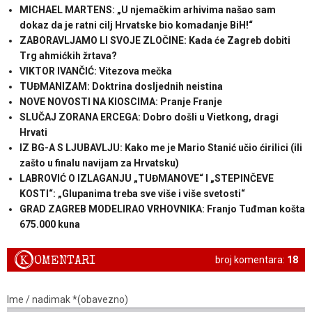
MICHAEL MARTENS: „U njemačkim arhivima našao sam
dokaz da je ratni cilj Hrvatske bio komadanje BiH!“
ZABORAVLJAMO LI SVOJE ZLOČINE: Kada će Zagreb dobiti
Trg ahmićkih žrtava?
VIKTOR IVANČIĆ: Vitezova mečka
TUĐMANIZAM: Doktrina dosljednih neistina
NOVE NOVOSTI NA KIOSCIMA: Pranje Franje
SLUČAJ ZORANA ERCEGA: Dobro došli u Vietkong, dragi
Hrvati
IZ BG-A S LJUBAVLJU: Kako me je Mario Stanić učio ćirilici (ili
zašto u finalu navijam za Hrvatsku)
LABROVIĆ O IZLAGANJU „TUĐMANOVE“ I „STEPINČEVE
KOSTI“: „Glupanima treba sve više i više svetosti“
GRAD ZAGREB MODELIRAO VRHOVNIKA: Franjo Tuđman košta
675.000 kuna
K
OMENTARI
broj komentara:
18
Ime / nadimak *(obavezno)