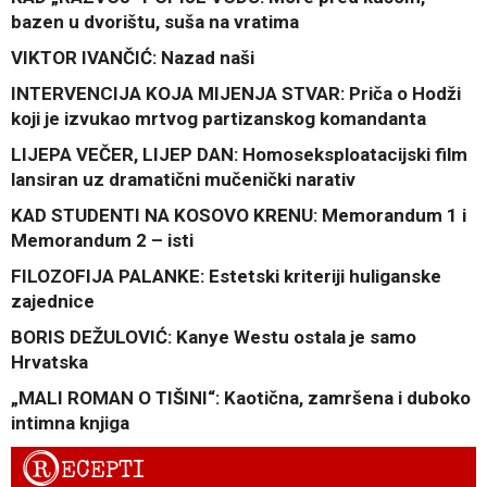
bazen u dvorištu, suša na vratima
VIKTOR IVANČIĆ: Nazad naši
INTERVENCIJA KOJA MIJENJA STVAR: Priča o Hodži
koji je izvukao mrtvog partizanskog komandanta
LIJEPA VEČER, LIJEP DAN: Homoseksploatacijski film
lansiran uz dramatični mučenički narativ
KAD STUDENTI NA KOSOVO KRENU: Memorandum 1 i
Memorandum 2 – isti
FILOZOFIJA PALANKE: Estetski kriteriji huliganske
zajednice
BORIS DEŽULOVIĆ: Kanye Westu ostala je samo
Hrvatska
„MALI ROMAN O TIŠINI“: Kaotična, zamršena i duboko
intimna knjiga
R
ECEPTI