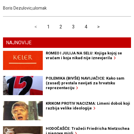
Boris Dezulovic,ulomak
<
1
2
3
4
>
NAJNOVIJE
ROMEO I JULIJA NA SELU: Knjiga kojoj se
vraćam i koja nikad nije iznevjerila
POLEMIKA (BIVŠE) NAVIJAČICE: Kako sam
(zasad) prestala navijati za hrvatsku
reprezentaciju
KRIKOM PROTIV NACIZMA: Limeni doboš koji
razbija velike ideologije
HODOČAŠĆE: Tražeći Friedricha Nietzschea
i njegove misli