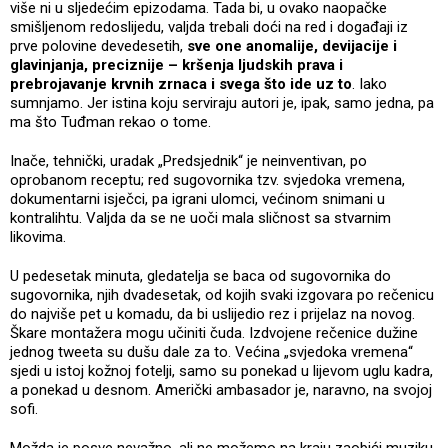
više ni u sljedećim epizodama. Tada bi, u ovako naopačke
smišljenom redoslijedu, valjda trebali doći na red i događaji iz
prve polovine devedesetih,
sve one anomalije, devijacije i
glavinjanja, preciznije – kršenja ljudskih prava i
prebrojavanje krvnih zrnaca i svega što ide uz to
. Iako
sumnjamo. Jer istina koju serviraju autori je, ipak, samo jedna, pa
ma što Tuđman rekao o tome.
Inače, tehnički, uradak „Predsjednik“ je neinventivan, po
oprobanom receptu; red sugovornika tzv. svjedoka vremena,
dokumentarni isječci, pa igrani ulomci, većinom snimani u
kontralihtu. Valjda da se ne uoči mala sličnost sa stvarnim
likovima.
U pedesetak minuta, gledatelja se baca od sugovornika do
sugovornika, njih dvadesetak, od kojih svaki izgovara po rečenicu
do najviše pet u komadu, da bi uslijedio rez i prijelaz na novog.
Škare montažera mogu učiniti čuda. Izdvojene rečenice dužine
jednog tweeta su dušu dale za to. Većina „svjedoka vremena“
sjedi u istoj kožnoj fotelji, samo su ponekad u lijevom uglu kadra,
a ponekad u desnom. Američki ambasador je, naravno, na svojoj
sofi.
Možda je posve nevažno, ali ne možemo na kraju zaobići muziku