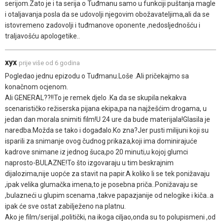
serijom.Zato je i ta serija o Tuđmanu samo u funkciji puštanja magle
i otaljavanja posla da se udovolji njegovim obožavateljima,ali da se
istovremeno zadovolji i tuđmanove oponente ,nedosljednošću i
traljavošću apologetike..
xyx
prije više od 6 godina
Pogledao jednu epizodu o Tuđmanu.Loše .Ali pričekajmo sa
konačnom ocjenom.
Ali GENERAL??!!To je remek djelo .Ka da se skupila nekakva
scenarističko režiserska pijana ekipa,pa na najžešćim drogama, u
jedan dan morala snimiti film!U 24 ure da bude materijala!Glasila je
naredba.Možda se tako i događalo.Ko zna?Jer pusti milijuni koji su
isparili za snimanje ovog čudnog prikaza,koji ima dominirajuće
kadrove snimane iz jednog šuca,po 20 minuti,u kojoj glumci
naprosto-BULAZNE!To što izgovaraju u tim beskrajnim
dijalozima,nije uopće za stavit na papir.A koliko li se tek ponižavaju
,ipak velika glumačka imena,to je posebna priča..Ponižavaju se
,bulazneći u glupim scenama ,takve papazjanije od nelogike i kiča..a
ipak će sve ostat zabilježeno na platnu.
Ako je film/serijal ,politički, na ikoga ciljao,onda su to polupismeni ,od