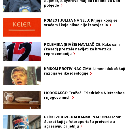
Supetar, Slayerova majica i batine za Dan
pobjede
ROMEO I JULIJA NA SELU: Knjiga kojoj se
vraćam i koja nikad nije iznevjerila
POLEMIKA (BIVŠE) NAVIJAČICE: Kako sam
(zasad) prestala navijati za hrvatsku
reprezentaciju
KRIKOM PROTIV NACIZMA: Limeni doboš koji
razbija velike ideologije
HODOČAŠĆE: Tražeći Friedricha Nietzschea
i njegove misli
BEČKI ZIDOVI–BALKANSKI NACIONALIZMI:
Susret koji je fotoreportažu pretvorio u
agresivnu prijetnju