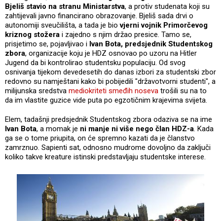
Bjeliš stavio na stranu Ministarstva
, a protiv studenata koji su
zahtijevali javno financirano obrazovanje.
Bjeliš sada drvi o
autonomiji sveučilišta, a tada je bio
vjerni vojnik Primorčevog
kriznog stožera
i zajedno s njim držao presice. Tamo se,
prisjetimo se, pojavljivao i
Ivan Bota, predsjednik Studentskog
zbora
, organizacije koju je HDZ osnovao po uzoru na Hitler
Jugend da bi kontrolirao studentsku populaciju. Od svog
osnivanja tijekom devedesetih do danas izbori za studentski zbor
redovno su namještani kako bi pobijedili "državotvorni studenti", a
milijunska sredstva
mediokriteti smeđih noseva
trošili su na to
da im vlastite guzice vide puta po egzotičnim krajevima svijeta.
Elem, tadašnji predsjednik Studentskog zbora odaziva se na ime
Ivan Bota
, a momak je
ni manje ni više nego član HDZ-a
. Kada
ga se o tome priupita, on će spremno kazati da je članstvo
zamrznuo. Sapienti sat, odnosno mudrome dovoljno da zaključi
koliko takve kreature istinski predstavljaju studentske interese.