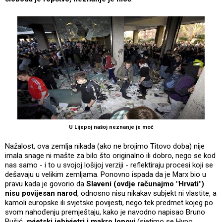
U Lijepoj našoj neznanje je moć
Nažalost, ova zemlja nikada (ako ne brojimo Titovo doba) nije
imala snage ni mašte za bilo što originalno ili dobro, nego se kod
nas samo - i to u svojoj lošijoj verziji - reflektiraju procesi koji se
dešavaju u velikim zemljama. Ponovno ispada da je Marx bio u
pravu kada je govorio da
Slaveni (ovdje računajmo "Hrvati")
nisu povijesan narod
, odnosno nisu nikakav subjekt ni vlastite, a
kamoli europske ili svjetske povijesti, nego tek predmet kojeg po
svom nahođenju premještaju, kako je navodno napisao Bruno
Bušić,
svjetski jebivjetri i makro lopovi
(sjetimo se Hypo