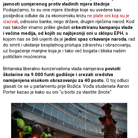
javnosti usmjerenog protiv vladinih mjera štednje
.
Podsjećamo, to su one mjere štednje koje su uvedene kao
posljedica odluke da za ekonomsku krizu
ne plate oni koji su je
izazvali
, odnosno banke, nego države, drugim riječima narod. Kod
nas također imamo prilike gledati
orkestriranu kampanju vlade
i većine medija, od kojih su najbjesniji oni u sklopu EPH
, a
kojom nas se želi uvjeriti da je
jedini spas crkavanje naroda
, rad
do smrti i ukidanje besplatnog pristupa zdravstvu i obrazovanju,
uz bogaćenje manjine koja je i tako već bogata i bliska našim
političkim moćnicima.
Britanska liberalno-konzervativna vlada namjerava
povisiti
školarine na 9.000 funti godišnje i srezati sredstva
namijenjena visokom obrazovanju za 40 posto.
O toj odluci
glasati će se u parlamentu prije Božića. Vođa studenata Aaron
Porter kazao je kako su oni "u borbi za vlastite živote".