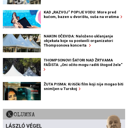
KAD „RAZVOJ“ POPIJE VODU: More pred
kućom, bazen u dvorištu, suša na vratima
NAKON OČEVIDA: Naloženo uklanjanje
objekata koje su postavili organizatori
Thompsonova koncerta
THOMPSONOVI ŠATORI NAD ŽRTVAMA
FAŠISTA: „Oni očito mogu raditi štogod žele“
ŽUTA PISMA: Kritički film koji nije mogao biti
snimljen u Turskoj
KOLUMNA
LÁSZLÓ VÉGEL