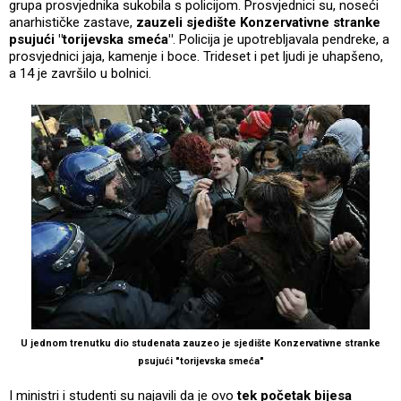
grupa prosvjednika sukobila s policijom. Prosvjednici su, noseći
anarhističke zastave,
zauzeli sjedište Konzervativne stranke
psujući "torijevska smeća"
. Policija je upotrebljavala pendreke, a
prosvjednici jaja, kamenje i boce. Trideset i pet ljudi je uhapšeno,
a 14 je završilo u bolnici.
U jednom trenutku dio studenata zauzeo je sjedište Konzervativne stranke
psujući "torijevska smeća"
I ministri i studenti su najavili da je ovo
tek početak bijesa