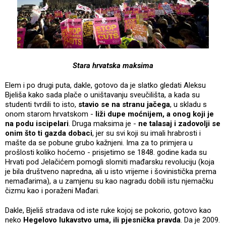
Stara hrvatska maksima
Elem i po drugi puta, dakle, gotovo da je slatko gledati Aleksu
Bjeliša kako sada plače o uništavanju sveučilišta, a kada su
studenti tvrdili to isto,
stavio se na stranu jačega
, u skladu s
onom starom hrvatskom -
liži dupe moćnijem, a onog koji je
na podu iscipelari
. Druga maksima je -
ne talasaj i zadovolji se
onim što ti gazda dobaci
, jer su svi koji su imali hrabrosti i
mašte da se pobune grubo kažnjeni. Ima za to primjera u
prošlosti koliko hoćemo - prisjetimo se 1848. godine kada su
Hrvati pod Jelačićem pomogli slomiti mađarsku revoluciju (koja
je bila društveno napredna, ali u isto vrijeme i šovinistička prema
nemađarima), a u zamjenu su kao nagradu dobili istu njemačku
čizmu kao i poraženi Mađari.
Dakle, Bjeliš stradava od iste ruke kojoj se pokorio, gotovo kao
neko
Hegelovo lukavstvo uma, ili pjesnička pravda
. Da je 2009.