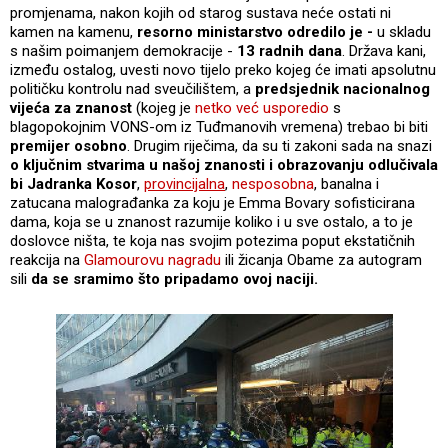
promjenama, nakon kojih od starog sustava neće ostati ni
kamen na kamenu,
resorno ministarstvo odredilo je -
u skladu
s našim poimanjem demokracije -
13 radnih dana
. Država kani,
između ostalog, uvesti novo tijelo preko kojeg će imati apsolutnu
političku kontrolu nad sveučilištem, a
predsjednik nacionalnog
vijeća za znanost
(kojeg je
netko već usporedio
s
blagopokojnim VONS-om iz Tuđmanovih vremena) trebao bi biti
premijer osobno
. Drugim riječima, da su ti zakoni sada na snazi
o ključnim stvarima u našoj znanosti i obrazovanju odlučivala
bi Jadranka Kosor
,
provincijalna
,
nesposobna
, banalna i
zatucana malograđanka za koju je Emma Bovary sofisticirana
dama, koja se u znanost razumije koliko i u sve ostalo, a to je
doslovce ništa, te koja nas svojim potezima poput ekstatičnih
reakcija na
Glamourovu nagradu
ili žicanja Obame za autogram
sili
da se sramimo što pripadamo ovoj naciji.