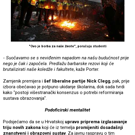
"Ovo je borba za naše živote", poručuju studenti
-
Suočavamo se s neviđenim napadom na našu budućnost prije
nego je čak i započela. Predlažu barbarske rezovi koji će
brutalizirati naše koledže i fakultete
, kaže Porter.
Zamjenik premijera i
šef liberalne partije Nick Clegg
, pak, prije
izbora obećavao je potpuno ukidanje školarina, dok sada tvrdi
kako "postoji višestranački konsenzus o potrebi reformiranja
sustava obrazovanja".
Podoficirski mentalitet
Podsjećamo da se u Hrvatskoj
upravo priprema izglasavanje
triju novih zakona
koji će iz temelja
promijeniti dosadašnji
znanstveni i obrazovni sustav
. Za javnu raspravu o tim