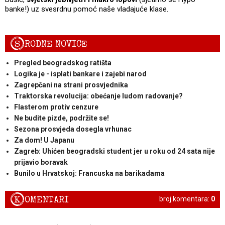
banke!) uz svesrdnu pomoć naše vladajuće klase.
S
RODNE NOVICE
Pregled beogradskog ratišta
Logika je - isplati bankare i zajebi narod
Zagrepčani na strani prosvjednika
Traktorska revolucija: obećanje ludom radovanje?
Flasterom protiv cenzure
Ne budite pizde, podržite se!
Sezona prosvjeda dosegla vrhunac
Za dom! U Japanu
Zagreb: Uhićen beogradski student jer u roku od 24 sata nije
prijavio boravak
Bunilo u Hrvatskoj: Francuska na barikadama
K
OMENTARI
broj komentara:
0