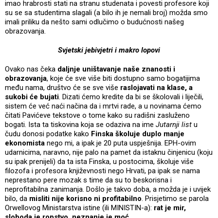
imao hrabrosti stati na stranu studenata i povesti profesore koji
su se sa studentima slagali (a bilo ih je nemali broj) možda smo
imali priliku da nešto sami odlučimo o budućnosti našeg
obrazovanja.
Svjetski jebivjetri i makro lopovi
Ovako nas čeka
daljnje uništavanje
naše znanosti i
obrazovanja
, koje će sve više biti dostupno samo bogatijima
među nama, društvo će se sve više
raslojavati na klase, a
sukobi će bujati
. Dizati ćemo kredite da bi se školovali i liječili,
sistem će već naći načina da i mrtvi rade, a u novinama ćemo
čitati Pavićeve tekstove o tome kako su radišni zasluženo
bogati. Ista ta tiskovina koja se odaziva na ime
Jutarnji list
u
čudu donosi podatke kako
Finska školuje duplo manje
ekonomista
nego mi, a ipak je 20 puta uspješnija. EPH-ovim
udarnicima, naravno, nije palo na pamet da istaknu činjenicu (koju
su ipak prenijeli) da ta ista Finska, u postocima, školuje više
filozofa i profesora književnosti nego Hrvati, pa ipak se nama
neprestano pere mozak s time da su to beskorisna i
neprofitabilna zanimanja. Došlo je takvo doba, a možda je i uvijek
bilo, da
misliti nije korisno ni profitabilno
. Prisjetimo se parola
Orwellovog Ministarstva istine (ili MINISTIN-a):
r
at je mir,
sloboda je ropstvo, neznanje je moć
.