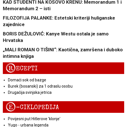
KAD STUDENTI NA KOSOVO KRENU: Memorandum 1 i
Memorandum 2 – isti
FILOZOFIJA PALANKE: Estetski kriteriji huliganske
zajednice
BORIS DEŽULOVIĆ: Kanye Westu ostala je samo
Hrvatska
„MALI ROMAN O TIŠINI“: Kaotična, zamršena i duboko
intimna knjiga
R
ECEPTI
Domaći sok od bazge
Burek (bosanski) za 1 odraslu osobu
Drugačija svinjska jetrica
E
-CIKLOPEDIJA
Povijesni put Hitlerove 'klonje'
Yugo - urbana legenda