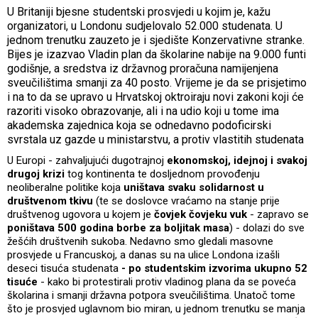
U Britaniji bjesne studentski prosvjedi u kojim je, kažu
organizatori, u Londonu sudjelovalo 52.000 studenata. U
jednom trenutku zauzeto je i sjedište Konzervativne stranke.
Bijes je izazvao Vladin plan da školarine nabije na 9.000 funti
godišnje, a sredstva iz državnog proračuna namijenjena
sveučilištima smanji za 40 posto. Vrijeme je da se prisjetimo
i na to da se upravo u Hrvatskoj oktroiraju novi zakoni koji će
razoriti visoko obrazovanje, ali i na udio koji u tome ima
akademska zajednica koja se odnedavno podoficirski
svrstala uz gazde u ministarstvu, a protiv vlastitih studenata
U Europi - zahvaljujući dugotrajnoj
ekonomskoj, idejnoj i svakoj
drugoj krizi
tog kontinenta te dosljednom provođenju
neoliberalne politike koja
uništava svaku solidarnost u
društvenom tkivu
(te se doslovce vraćamo na stanje prije
društvenog ugovora u kojem je
čovjek čovjeku vuk
- zapravo se
poništava 500 godina borbe za boljitak masa
) - dolazi do sve
žešćih društvenih sukoba. Nedavno smo gledali masovne
prosvjede u Francuskoj, a danas su na ulice Londona izašli
deseci tisuća studenata
- po studentskim izvorima ukupno 52
tisuće
- kako bi protestirali protiv vladinog plana da se poveća
školarina i smanji državna potpora sveučilištima. Unatoč tome
što je prosvjed uglavnom bio miran, u jednom trenutku se manja