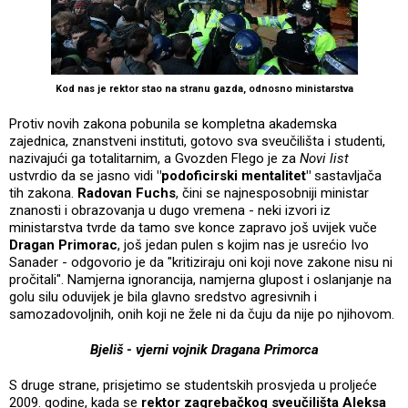
Kod nas je rektor stao na stranu gazda, odnosno ministarstva
Protiv novih zakona pobunila se kompletna akademska
zajednica, znanstveni instituti, gotovo sva sveučilišta i studenti,
nazivajući ga totalitarnim, a Gvozden Flego je za
Novi list
ustvrdio da se jasno vidi
"podoficirski mentalitet"
sastavljača
tih zakona.
Radovan Fuchs
, čini se najnesposobniji ministar
znanosti i obrazovanja u dugo vremena - neki izvori iz
ministarstva tvrde da tamo sve konce zapravo još uvijek vuče
Dragan Primorac
, još jedan pulen s kojim nas je usrećio Ivo
Sanader - odgovorio je da "kritiziraju oni koji nove zakone nisu ni
pročitali". Namjerna ignorancija, namjerna glupost i oslanjanje na
golu silu oduvijek je bila glavno sredstvo agresivnih i
samozadovoljnih, onih koji ne žele ni da čuju da nije po njihovom.
Bjeliš - vjerni vojnik Dragana Primorca
S druge strane, prisjetimo se studentskih prosvjeda u proljeće
2009. godine, kada se
rektor zagrebačkog sveučilišta Aleksa