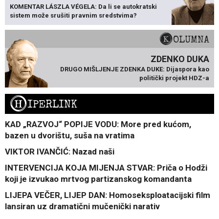
KOMENTAR LÁSZLA VÉGELA: Da li se autokratski
sistem može srušiti pravnim sredstvima?
KOLUMNA
ZDENKO DUKA
DRUGO MIŠLJENJE ZDENKA DUKE: Dijaspora kao
politički projekt HDZ-a
H
IPERLINK
KAD „RAZVOJ“ POPIJE VODU: More pred kućom,
bazen u dvorištu, suša na vratima
VIKTOR IVANČIĆ: Nazad naši
INTERVENCIJA KOJA MIJENJA STVAR: Priča o Hodži
koji je izvukao mrtvog partizanskog komandanta
LIJEPA VEČER, LIJEP DAN: Homoseksploatacijski film
lansiran uz dramatični mučenički narativ