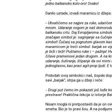
jedno balkansko kolo-oro! Ovako!
Danilo ustade, izvadi maramicu iz džepa
-
Uhvatićemo se najpre za ruke, udarićem
mnom. Udaranje nogom je naš domorodački
balkansku crtu. Daj Evropljanima simbol
značajan simbol je: saginjanje sa čučnj
simbol! Čučanj sa pognutom glavom kao 
maramicom je treći simbol: barjak se vij
je brži i brži! Puštamo ruke i – pažnja! 
čitave pramenove jedan drugom. A na kra
udaranje, šutiranje, štipanje da ovi mirni
jednoglasno, kao pravi agit-prop ljudi: E t
Pridodah ovoj simbolici i naš, šopski dop
savi „barjak“, strpa ga u džep i reče:
-
Drugi put ćemo im pokazati još luđe ko
prestrave! Praktična lekcija iz istorije 
Nisam mogla ni pretpostaviti da je on ov
smeha. Bio je to pravi šou. A na podijumu