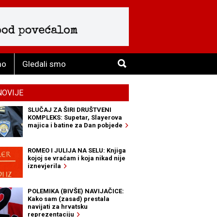
mo
Gledali smo
NOVIJE
SLUČAJ ZA ŠIRI DRUŠTVENI
KOMPLEKS: Supetar, Slayerova
majica i batine za Dan pobjede
ROMEO I JULIJA NA SELU: Knjiga
kojoj se vraćam i koja nikad nije
iznevjerila
POLEMIKA (BIVŠE) NAVIJAČICE:
Kako sam (zasad) prestala
navijati za hrvatsku
reprezentaciju