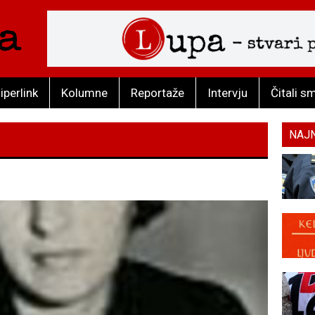
iperlink
Kolumne
Reportaže
Intervju
Čitali s
NAJ