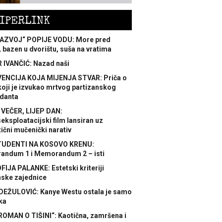
IPERLINK
AZVOJ“ POPIJE VODU: More pred
 bazen u dvorištu, suša na vratima
 IVANČIĆ: Nazad naši
ENCIJA KOJA MIJENJA STVAR: Priča o
koji je izvukao mrtvog partizanskog
danta
 VEČER, LIJEP DAN:
ksploatacijski film lansiran uz
ični mučenički narativ
TUDENTI NA KOSOVO KRENU:
ndum 1 i Memorandum 2 – isti
FIJA PALANKE: Estetski kriteriji
nske zajednice
DEŽULOVIĆ: Kanye Westu ostala je samo
ka
ROMAN O TIŠINI“: Kaotična, zamršena i