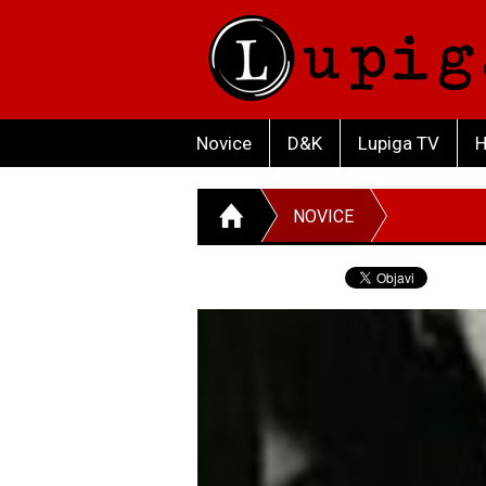
Novice
D&K
Lupiga TV
H
NOVICE