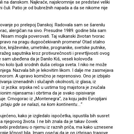
li na danskom. Najkraće, najskromnije se predstavi veliki
 ni čuli. Patio je od bubrežnih napada a da se nikome nije
tovanje po prelepoj Danskoj. Radovala sam se šarenilu
rac, alergičan na sivo. Presudne 1989. godine bila sam
Nisam mogla poverovati. Taj vulkanski životan tvorac
upravo na pragu dugoočekivanih promena! Otad stalno
alce, književnike, umetnike, prognanike, svetske putnike,
ažeg saputnika kroz protivurečnosti i prevrtljivosti ovog
e sam ubeđena da je Danilo Kiš, veseli kolovođa
o kolo ljudi srodnih duša celoga sveta. I niko ne može
njega. Nazvala bih je lekovitim likom. I dalje me zasmejava
morom. A upravo komično je neprenosivo. Ono je izbijalo
vanja iznenadnih i slučajnih okolnosti, iz glasa, iz
, iz jezika: srpska reč u ustima tog majstora je zvučala
onim nijansama i obrtima da je svako opisivanje
e. Crnogorac iz „Montenegra“, za koju jadni Evropljani
pitaju gde se nalazi, na kom kontinentu...“
jećeno, kako je izgledalo ispočetka, ispustila bih susret
njegovog života. I ne bih znala da je takav čovek
ti sebi predstavu o njemu iz raznih priča, ma kako uznesene
rgije ličnost bila. Imam osećaj da je on izbrisao tragove