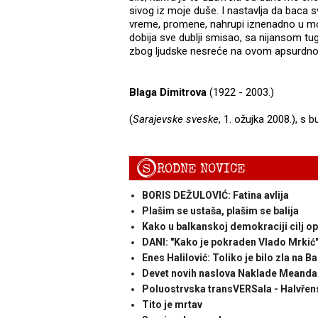
sivog iz moje duše. I nastavlja da baca 
vreme, promene, nahrupi iznenadno u mo
dobija sve dublji smisao, sa nijansom tu
zbog ljudske nesreće na ovom apsurdn
Blaga Dimitrova
(1922 - 2003.)
(
Sarajevske sveske
, 1. ožujka 2008.), s
S
RODNE NOVICE
BORIS DEŽULOVIĆ: Fatina avlija
Plašim se ustaša, plašim se balija
Kako u balkanskoj demokraciji cilj o
DANI: "Kako je pokraden Vlado Mrkić
Enes Halilović: Toliko je bilo zla na 
Devet novih naslova Naklade Meanda
Poluostrvska transVERSala - Halvřen
Tito je mrtav