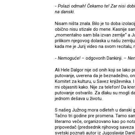
-
Polazi odmah! Čekamo te! Zar nisi dob
na danski.
Nisam ništa znala. Bilo je to doba izolaci
obično nisu stizale do mene. Kasnije sam
„momentalno sam bila izvan zemlje“ a Ju
prilikom njegovog dolaska u našu zemlju
kada me je Jurij video na svom recitalu,
-
Nemoguće!
– odgovorih Dankinji.
– Nema
Ali Hele Dalgor nije od onih koji se lako
putovanje, uverena da je beznadežno, ona
Komitet za kulturu, u Savez književnika. 
mi objasniti kako. Nije za telefon! Da 
putovanje ostvarilo. Za dlaku su mogli d
jednom dešava u životu.
S našeg Južnog mora odleteh u danski gr
Tačno tri godine pre promena. Tamo sam 
literarno veče, organizovano kao po notam
pripovedač (predsednik njihovog saveza
svetski poznati autor iz Jugoslavije Dani