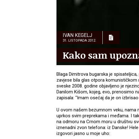
IVAN KEGELJ
31. LISTOPADA 2012.
Kako sam upozna
Blaga Dimitrova bugarska je spisateljica, 
zavjese bila glas otpora komunističkom 
sveske 2008. godine objavljeno je njezin
Danilom Kišom, kojeg, evo, prenosimo n
zapisala: "Imam osećaj da je on izbrisao
U ovom našem bezumnom veku, nama najbl
uprkos svim preprekama i međama. I tak
na odmoru na Crnom moru u društvu svo
iznenadni zvon telefona: iz Danske! Hele D
izgovori jasno u moje uho: