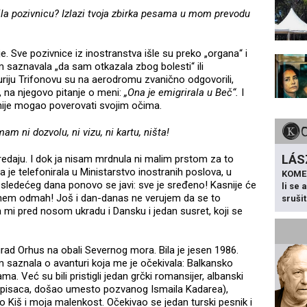
ila pozivnicu? Izlazi tvoja zbirka pesama u mom prevodu
je. Sve pozivnice iz inostranstva išle su preko „organa“ i
 saznavala „da sam otkazala zbog bolesti“ ili
riju Trifonovu su na aerodromu zvanično odgovorili,
, na njegovo pitanje o meni:
„Ona je emigrirala u Beč“.
I
 nije mogao poverovati svojim očima.
m ni dozvolu, ni vizu, ni kartu, ništa!
LÁS
 predaju. I dok ja nisam mrdnula ni malim prstom za to
 je telefonirala u Ministarstvo inostranih poslova, u
KOME
I sledećeg dana ponovo se javi: sve je sređeno! Kasnije će
li se
krenem odmah! Još i dan-danas ne verujem da se to
sruši
a mi pred nosom ukradu i Dansku i jedan susret, koji se
ad Orhus na obali Severnog mora. Bila je jesen 1986.
saznala o avanturi koja me je očekivala: Balkansko
a. Već su bili pristigli jedan grčki romansijer, albanski
 pisaca, došao umesto pozvanog Ismaila Kadarea),
lo Kiš i moja malenkost. Očekivao se jedan turski pesnik i