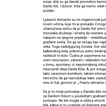
svoje, dok su ga danski prevodioci kaziva
Danilo Kiš. I iščeze. Više ga nismo videli
požalio.
Ljubazni domaćini su mi organizovali pu
novim očima, koje mi je presadio Crnogo
ošamućena vešću da je Danilo Kiš umro. 
trenutaka druženja i smeha da nestane 
nailazim na njegove prijatelje – intelektu
građane sveta. Svi ga se sećaju kao najdr
veka. Toga zadivljujućeg čoveka. Sve viš
balkanskog kola, pokrenuo jedno beskrajn
raskinuti to kolo. Čudna je uspomena na 
onim neiscrpnim, zdravim i vidarskim hu
u trenu, spontano, iz neponovljivog združi
neiscrpnih ideja Danila Kiša. A, pre svega
tako zaraznom komikom, takvim intonaci
nemoćno da ga reprodukuje kako zaslužuj
nisu ni čuli, govorio je:
„Trepću okicama i 
Da je to moje putovanje u Dansku bilo osu
sa Danilom Kišom u poslednjim godinama 
postojao. Ne bih mogla ni izbliza stvori
bile, kakva je to uzavrela od duhovne ene