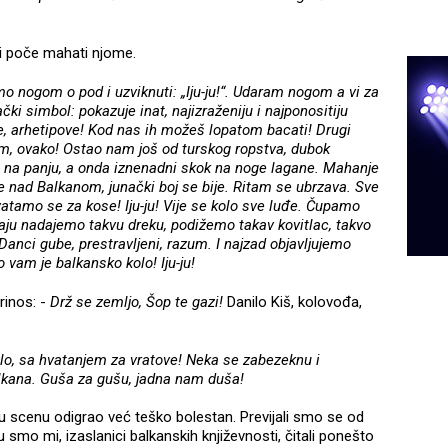
 i poče mahati njome.
o nogom o pod i uzviknuti: „Iju-ju!“. Udaram nogom a vi za
 simbol: pokazuje inat, najizraženiju i najponositiju
e, arhetipove! Kod nas ih možeš lopatom bacati! Drugi
em, ovako! Ostao nam još od turskog ropstva, dubok
na panju, a onda iznenadni skok na noge lagane. Mahanje
e nad Balkanom, junački boj se bije. Ritam se ubrzava. Sve
Hvatamo se za kose! Iju-ju! Vije se kolo sve luđe. Čupamo
ju nadajemo takvu dreku, podižemo takav kovitlac, takvo
 Danci gube, prestravljeni, razum. I najzad objavljujemo
o vam je balkansko kolo! Iju-ju!
rinos: -
Drž se zemljo, Šop te gazi!
Danilo Kiš, kolovođa,
lo, sa hvatanjem za vratove! Neka se zabezeknu i
Balkana. Guša za gušu, jadna nam duša!
u scenu odigrao već teško bolestan. Previjali smo se od
 smo mi, izaslanici balkanskih književnosti, čitali ponešto