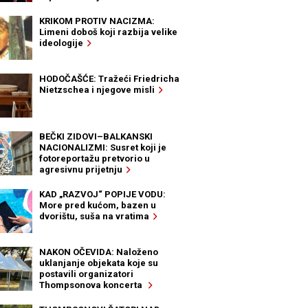
KRIKOM PROTIV NACIZMA:
Limeni doboš koji razbija velike
ideologije
HODOČAŠĆE: Tražeći Friedricha
Nietzschea i njegove misli
BEČKI ZIDOVI–BALKANSKI
NACIONALIZMI: Susret koji je
fotoreportažu pretvorio u
agresivnu prijetnju
KAD „RAZVOJ“ POPIJE VODU:
More pred kućom, bazen u
dvorištu, suša na vratima
NAKON OČEVIDA: Naloženo
uklanjanje objekata koje su
postavili organizatori
Thompsonova koncerta