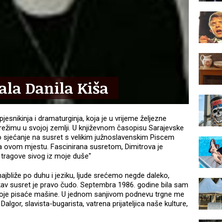
la Danila Kiša
pjesnikinja i dramaturginja, koja je u vrijeme željezne
režimu u svojoj zemlji. U književnom časopisu Sarajevske
o sjećanje na susret s velikim južnoslavenskim Piscem
a ovom mjestu. Fascinirana susretom, Dimitrova je
 tragove sivog iz moje duše"
iže po duhu i jeziku, ljude srećemo negde daleko,
av susret je pravo čudo. Septembra 1986. godine bila sam
je pisaće mašine. U jednom sanjivom podnevu trgne me
algor, slavista-bugarista, vatrena prijateljica naše kulture,