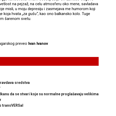
svetlost na pejzaž, na celu atmosferu oko mene, savladava
je misli, u moju depresiju i zasmejava me humorom koji
ge koja hvata
„za gušu“
, kao ono balkansko kolo. Tuge
om šarenom svetu.
 bugarskog preveo
Ivan Ivanov
pravdava sredstva
"
Balkanu da se stvari koje su normalne proglašavaju velikima
r
s transVERSal