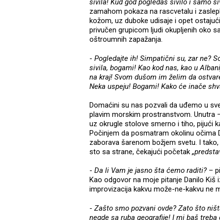
sivila! Kud god pogledaš sivilo i samo si
zamahom pokaza na rascvetalu i zasleplj
kožom, uz duboke udisaje i opet ostaju
privučen grupicom ljudi okupljenih oko 
oštroumnih zapažanja.
-
Pogledajte ih! Simpatični su, zar ne? S
sivila, bogami! Kao kod nas, kao u Albani
na kraj! Svom dušom im želim da ostvare 
Neka uspeju! Bogami! Kako će inače shvat
Domaćini su nas pozvali da uđemo u sveč
plavim morskim prostranstvom. Unutra – 
uz okrugle stolove smerno i tiho, pijući 
Počinjem da posmatram okolinu očima Dani
zaborava šarenom božjem svetu. I tako, 
sto sa strane, čekajući početak
„predsta
-
Da li Vam je jasno šta ćemo raditi?
– p
Kao odgovor na moje pitanje Danilo Kiš izve
improvizacija kakvu može-ne-kakvu ne m
-
Zašto smo pozvani ovde? Zato što niš
negde sa ruba geografije! I mi baš tre