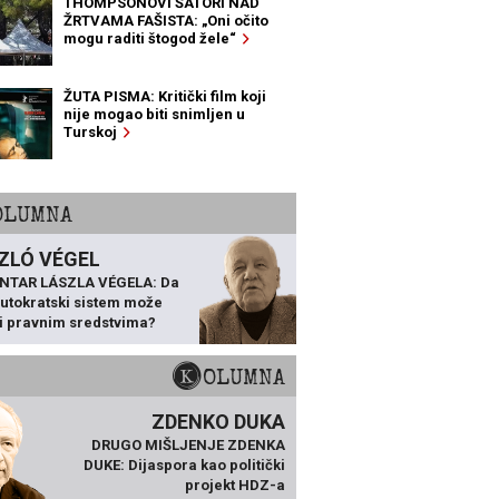
THOMPSONOVI ŠATORI NAD
ŽRTVAMA FAŠISTA: „Oni očito
mogu raditi štogod žele“
ŽUTA PISMA: Kritički film koji
nije mogao biti snimljen u
Turskoj
KOLUMNA
ZLÓ VÉGEL
NTAR LÁSZLA VÉGELA: Da
 autokratski sistem može
ti pravnim sredstvima?
KOLUMNA
ZDENKO DUKA
DRUGO MIŠLJENJE ZDENKA
DUKE: Dijaspora kao politički
projekt HDZ-a