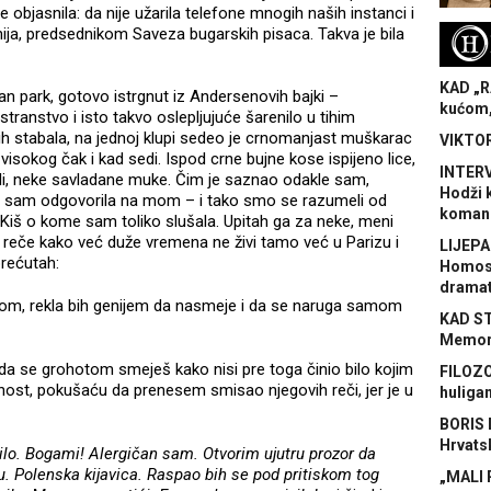
e objasnila: da nije užarila telefone mnogih naših instanci i
nija, predsednikom Saveza bugarskih pisaca. Takva je bila
H
KAD „R
n park, gotovo istrgnut iz Andersenovih bajki –
kućom,
anstvo i isto takvo oslepljujuće šarenilo u tihim
ih stabala, na jednoj klupi sedeo je crnomanjast muškarac
VIKTOR
isokog čak i kad sedi. Ispod crne bujne kose ispijeno lice,
INTERV
li, neke savladane muke. Čim je saznao odakle sam,
Hodži 
a sam odgovorila na mom – i tako smo se razumeli od
koman
o Kiš o kome sam toliko slušala. Upitah ga za neke, meni
reče kako već duže vremena ne živi tamo već u Parizu i
LIJEPA
prećutah:
Homose
dramat
tom, rekla bih genijem da nasmeje i da se naruga samom
KAD S
Memora
da se grohotom smeješ kako nisi pre toga činio bilo kojim
FILOZO
nost, pokušaću da prenesem smisao njegovih reči, jer je u
huliga
BORIS 
Hrvats
lo. Bogami! Alergičan sam. Otvorim ujutru prozor da
u. Polenska kijavica. Raspao bih se pod pritiskom tog
„MALI 