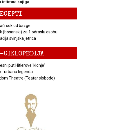
 intimna knjiga
ECEPTI
ći sok od bazge
k (bosanski) za 1 odraslu osobu
čija svinjska jetrica
-CIKLOPEDIJA
esni put Hitlerove 'klonje'
 - urbana legenda
dom Theatre (Teatar slobode)