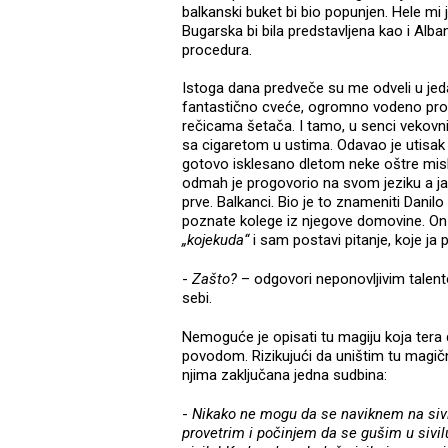
balkanski buket bi bio popunjen. Hele mi j
Bugarska bi bila predstavljena kao i Alba
procedura.
Istoga dana predveče su me odveli u jeda
fantastično cveće, ogromno vodeno prostr
rečicama šetača. I tamo, u senci vekovn
sa cigaretom u ustima. Odavao je utisak v
gotovo isklesano dletom neke oštre mis
odmah je progovorio na svom jeziku a j
prve. Balkanci. Bio je to znameniti Danil
poznate kolege iz njegove domovine. On 
„kojekuda“
i sam postavi pitanje, koje ja 
-
Zašto?
– odgovori neponovljivim talen
sebi.
Nemoguće je opisati tu magiju koja tera 
povodom. Rizikujući da uništim tu magič
njima zaključana jedna sudbina:
-
Nikako ne mogu da se naviknem na sivi
provetrim i počinjem da se gušim u sivil