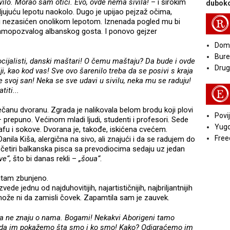
vilo. Morao sam otići. Evo, ovde nema sivila!
– i širokim
duboko
ujuću lepotu naokolo. Dugo je upijao pejzaž očima,
R
ći nezasićen onolikom lepotom. Iznenada pogled mu bi
samopozvalog albanskog gosta. I ponovo gejzer
Doma
Bure
ocijalisti, danski maštari! O čemu maštaju? Da bude i ovde
Druga
ji, kao kod vas! Sve ovo šarenilo treba da se posivi s kraja
svoj san! Neka se sve udavi u sivilu, neka mu se raduju!
E
iti...
anu dvoranu. Zgrada je nalikovala belom brodu koji plovi
Povij
prepuno. Većinom mladi ljudi, studenti i profesori. Sede
Yugo
kafu i sokove. Dvorana je, takođe, iskićena cvećem.
Free
la Kiša, alergična na sivo, ali znajući i da se radujem do
četiri balkanska pisca sa prevodiocima sedaju uz jedan
ve“
, što bi danas rekli –
„šoua“
.
itam zbunjeno.
de jednu od najduhovitijih, najartističnijih, najbriljantnijih
ože ni da zamisli čovek. Zapamtila sam je zauvek.
ta ne znaju o nama. Bogami! Nekakvi Aborigeni tamo
ba da im pokažemo šta smo i ko smo! Kako? Odigraćemo im