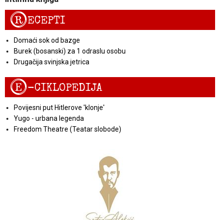
R
ECEPTI
Domaći sok od bazge
Burek (bosanski) za 1 odraslu osobu
Drugačija svinjska jetrica
E
-CIKLOPEDIJA
Povijesni put Hitlerove 'klonje'
Yugo - urbana legenda
Freedom Theatre (Teatar slobode)