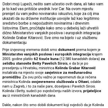
Dobri moji Lupeži, nešto sam učestio ovih dana, ali tako vam
je to kad vas pritišće urednik Ivor Car. Na ovom mjestu
prenijet ću vam jedno novinarsko iskustvo, koje za cilj ima
ukazati da su državne institucije usvojile laž kao legitimno
sredstvo borbe s nepoćudnim novinarima i dnevnim
listovima. Elem, pročitajte kako smo u debeloj laži uhvatili
dično Ministarstvo vanjskih poslova i europskih integracija
Kolinde Grabar Kitarović. Sve crno na bijelo i uz službenu
dokumentaciju
Prije izvjesnog vremena dobili smo
dokument
prema kojem je
Ministarstvo vanjskih poslova i europskih integracija
krajem
2005. godine platilo
62 tisuće kuna
(12.580 kanadskih dolara)
za
selidbu stanovite Betty Pavelich Sirois
, e da bi je po
preseljenju u Hrvatsku, ministrica
Kolinda Grabar Kitarović
instalirala na mjesto svoje
savjetnice za međunarodnu
promidžbu
. Za ovu priču važno je napomenuti da je rečena
ministrica Kolinda
svojevremeno službovala u Ottawi
, odakle
nam u Zagreb, i to za naše pare, doseljava i Pavelich Sirois.
Kolinda i Betty, sudeći po svjedočenju naših izvora,
prijateljice
su
iz ministričinih kanadskih dana.
Dakle, nakon što smo dobili dokument koji svjedoči da je Kolinda