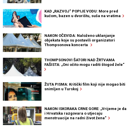
KAD „RAZVOJ“ POPIJE VODU: More pred
kućom, bazen u dvorištu, suša na vratima
NAKON OČEVIDA: Naloženo uklanjanje
objekata koje su postavili organizatori
Thompsonova koncerta
THOMPSONOVI ŠATORI NAD ŽRTVAMA
FAŠISTA: „Oni očito mogu raditi štogod žele“
ŽUTA PISMA: Kritički film koji nije mogao biti
snimljen u Turskoj
NAKON ISKORAKA CRNE GORE: „Vrijeme je da
i Hrvatska razgovara o utjecaju
menstruacije na radni život žena“