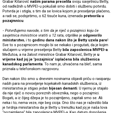
Grabar Kitarović
našim parama preselila
svoju savjetnicu Betty,
od nadležnih u MVPEI-u pokušali smo dobiti i službenu potvrdu.
Potvrda je i stigla, s tim da se lovica kojom je preseljenje plaćeno,
a radi se, podsjetimo, o 62 tisuće kuna, iznenada
pretvorila u
pozajmnicu
.
-
Potvrđujemo navode, s tim da je riječ o pozajmici koju će
savjetnica ministrice vratiti u 12 rata
, otprilike je
odgovorilo
ministarstvo
, i to
godinu dana nakon što je Betty uzela pare
!
Sve to s pozajmicom moglo bi se nekako i progutati, da je kojim
slučajem u vrijeme preseljenja Betty
bila zaposlenica MVPEI-a
.
Međutoa, a na žalost ministrice Grabar Kitarović, Betty je
u
vrijeme kad joj je 'pozajmica' isplaćena bila službenica
kanadskog parlamenta
. To nam je, uhvaćena na blef, sama
priznala u telefonskom razgovoru.
Dan nakon što smo u dnevnim novinama objavili priču o rasipanju
naših para na preseljenje kojekakvih kanadskih službenica, iz
ministarstva je stigao jedan
bijesan demanti
. U njemu je stajalo
da nije riječ o novcu poreznih obveznika, nego o pozajmici.
Bogati, a iz čijeg džepa je to pozajmljeno, zapitali smo se. Ali
neka i to; nema veze, nije beg cicija. Ono što nas je ražestilo bila
je tvrdnja ministarstva da je Betty u trenutku kad joj je naša lova
"pozajmljena" bila zaposlenica MVPEI-a. Kao datum donošenja