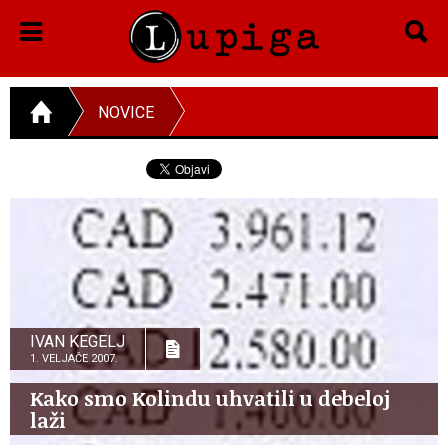
NOVICE
IVAN KEGELJ
1. VELJAČE 2007.
Kako smo Kolindu uhvatili u debeloj
laži