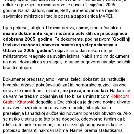
odluke o pozajmici ministarstvo je navelo 2. siječanj 2006.
godine. Na isti datum, naime, Betty je imenovana na mjesto
savjetnice ministrice i tad je postala zaposlenica MVPEI.
Lijep pokušaj, ali glup. U ministarstvu, naime, nisu računali da
imamo dokumente kojim možemo potvrditi da je pozajmica
odobrena 2005. godine
! Te dokumente, pod nazivom "
Godišnji
troškovi rashoda i obaveza hrvatskog veleposlanstva u
Ottawi za 2005. godinu
", objavili smo dan nakon što je
ministarstvo reagiralo sa svojim lažima. Nabili smo im dokument
na nos i dokazali da su slagali, te su se odgovorni nadalje odlučili
braniti šutnjom.
Dokumente predstavljamo i vama, želeći dokazati da institucije
hrvatske države, pokušavajući zaštiti nemoralne guzice, kurvine
sinove te ministrice i ministre,
ne prezaju niti od laži
. Nadam se
da vam ne trebam objašnjavati što bi se s ministricom
Kolindom
Grabar Kitarović
dogodilo u Engleskoj da je dnevne novine uhvate
u ovakvoj laži, odnosno u ovakvom poslu, čitaj plaćanju
preseljenja kanadskoj službenici novcem poreskih obveznika. Ako
se netko uistinu pita što bi se dogodilo, odgovorno tvrdim da bi
otišla u tri pičke materine, i ona i njezin glasnogovornik koji je
potpisao demanti nakrcan lažima. Naime, prema statistikama