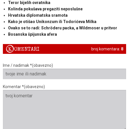
Teror bijelih ovratnika
Kolinda pokušava pregaziti neposlušne
Hrvatska diplomatska sramota
Kako je otišao Unikonzum ili Todorićeva Milka
Ovako se to radi: Schröderu packa, a Wildmoser u pritvor
Bosanska špijunska afera
K
OMENTARI
broj komentara:
8
Ime / nadimak *(obavezno)
Komentar *(obavezno)