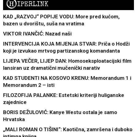
H
IPERLINK
KAD „RAZVOJ“ POPIJE VODU: More pred kućom,
bazen u dvorištu, suša na vratima
VIKTOR IVANČIĆ: Nazad naši
INTERVENCIJA KOJA MIJENJA STVAR: Priča o Hodži
koji je izvukao mrtvog partizanskog komandanta
LIJEPA VEČER, LIJEP DAN: Homoseksploatacijski film
lansiran uz dramatični mučenički narativ
KAD STUDENTI NA KOSOVO KRENU: Memorandum 1 i
Memorandum 2 – isti
FILOZOFIJA PALANKE: Estetski kriteriji huliganske
zajednice
BORIS DEŽULOVIĆ: Kanye Westu ostala je samo
Hrvatska
„MALI ROMAN O TIŠINI“: Kaotična, zamršena i duboko
intimna knjiga