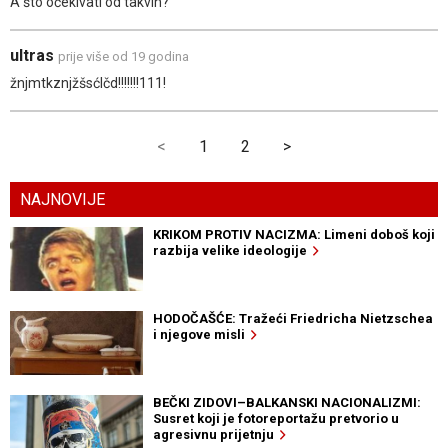
A što očekivati od takvih?
ultras
prije više od 19 godina
žnjmtkznjžšsćlčd!!!!!!!111!
<
1
2
>
NAJNOVIJE
KRIKOM PROTIV NACIZMA: Limeni doboš koji
razbija velike ideologije
HODOČAŠĆE: Tražeći Friedricha Nietzschea
i njegove misli
BEČKI ZIDOVI–BALKANSKI NACIONALIZMI:
Susret koji je fotoreportažu pretvorio u
agresivnu prijetnju