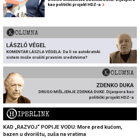
kao politički projekt HDZ-a
KOLUMNA
LÁSZLÓ VÉGEL
KOMENTAR LÁSZLA VÉGELA: Da li se autokratski
sistem može srušiti pravnim sredstvima?
KOLUMNA
ZDENKO DUKA
DRUGO MIŠLJENJE ZDENKA DUKE: Dijaspora kao
politički projekt HDZ-a
H
IPERLINK
KAD „RAZVOJ“ POPIJE VODU: More pred kućom,
bazen u dvorištu, suša na vratima