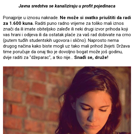
Javna sredstva se kanaliziraju u profit pojedinaca
Ponajprije u iznosu naknade.
Ne može si svatko priuštiti da radi
za 1.600 kuna.
Raditi puno radno vrijeme za toliko mali iznos
znači da ili imate obiteljsko zaleđe ili neki drugi izvor prihoda koji
vas hrani i odijeva ili da ostatak plaće za vaš rad dobivate na crno
(putem tuđih studentskih ugovora i slično). Naprosto nema
drugog načina kako biste mogli uz tako mali prihod živjeti. Država
time poručuje da onaj tko je dovoljno bogat može još godinu,
dvije raditi za "džeparac", a tko nije...
Snađi se, druže!