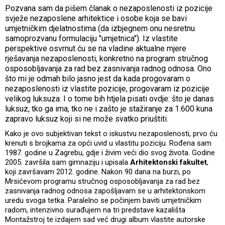
Pozvana sam da pišem članak o nezaposlenosti iz pozicije
svježe nezaposlene arhitektice i osobe koja se bavi
umjetničkim djelatnostima (da izbjegnem onu nesretnu
samoprozvanu formulaciju "umjetnica"). Iz vlastite
perspektive osvrnut ću se na vladine aktualne mjere
rješavanja nezaposlenosti, konkretno na program stručnog
osposobljavanja za rad bez zasnivanja radnog odnosa. Ono
što mi je odmah bilo jasno jest da kada progovaram o
nezaposlenosti iz vlastite pozicije, progovaram iz pozicije
velikog luksuza. I o tome bih htjela pisati ovdje: što je danas
luksuz, tko ga ima, tko ne i zašto je stažiranje za 1.600 kuna
zapravo luksuz koji si ne može svatko priuštiti.
Kako je ovo subjektivan tekst o iskustvu nezaposlenosti, prvo ću
krenuti s brojkama za opći uvid u vlastitu poziciju. Rođena sam
1987. godine u Zagrebu, gdje i živim veći dio svog života. Godine
2005. završila sam gimnaziju i upisala
Arhitektonski fakultet
,
koji završavam 2012. godine. Nakon 90 dana na burzi, po
Mrsićevom programu stručnog osposobljavanja za rad bez
zasnivanja radnog odnosa zapošljavam se u arhitektonskom
uredu svoga tetka. Paralelno se počinjem baviti umjetničkim
radom, intenzivno surađujem na tri predstave kazališta
Montažstroj te izdajem sad već drugi album vlastite autorske