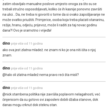
zatim obavljalo manualne poslove umjesto onoga za što su se
trebali stručno osposobljavati, koliko će ih kasnije ponovno završiti
na ulici... Da, ne treba ni govoriti o tome da si ovako zapošljavanje ne
može svatko priuštiti. Primjerice, osoba koja treba plaćati stanarinu,
režije, hranu, odjeću, prijevoz, može li raditi za taj novac godinu
dana?! Ovo je sramotno i vrijeđa!
dino
prije više od 11 godina
ako ova jest zlatna mladež. ne znam ni ko je ona niti išta o njoj
znam.
dino
prije više od 11 godina
@halo oli zlatna mladež nema pravo reći šta misli?
dino
prije više od 11 godina
@nick stambena politika nije završila poplavom nelagalnosti, već
činjenicom da su gotovo svi zaposleni dobili džaba stanove, dok
danas mogu crknut dok steknu stan.