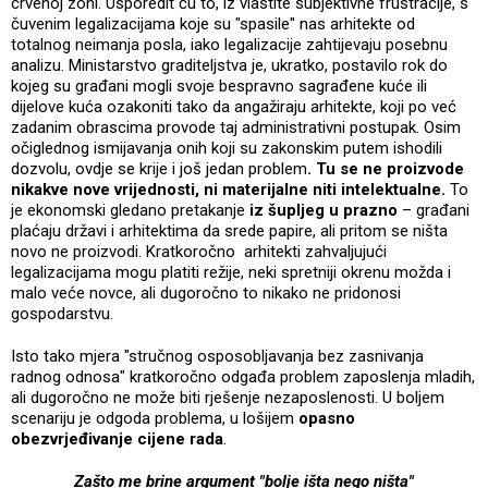
crvenoj zoni. Usporedit ću to, iz vlastite subjektivne frustracije, s
čuvenim legalizacijama koje su "spasile" nas arhitekte od
totalnog neimanja posla, iako legalizacije zahtijevaju posebnu
analizu. Ministarstvo graditeljstva je, ukratko, postavilo rok do
kojeg su građani mogli svoje bespravno sagrađene kuće ili
dijelove kuća ozakoniti tako da angažiraju arhitekte, koji po već
zadanim obrascima provode taj administrativni postupak. Osim
očiglednog ismijavanja onih koji su zakonskim putem ishodili
dozvolu, ovdje se krije i još jedan problem
. Tu se ne proizvode
nikakve nove vrijednosti, ni materijalne niti intelektualne.
To
je ekonomski gledano pretakanje
iz šupljeg u prazno
– građani
plaćaju državi i arhitektima da srede papire, ali pritom se ništa
novo ne proizvodi. Kratkoročno arhitekti zahvaljujući
legalizacijama mogu platiti režije, neki spretniji okrenu možda i
malo veće novce, ali dugoročno to nikako ne pridonosi
gospodarstvu.
Isto tako mjera "stručnog osposobljavanja bez zasnivanja
radnog odnosa" kratkoročno odgađa problem zaposlenja mladih,
ali dugoročno ne može biti rješenje nezaposlenosti. U boljem
scenariju je odgoda problema, u lošijem
opasno
obezvrjeđivanje cijene rada
.
Zašto me brine argument "bolje išta nego ništa"