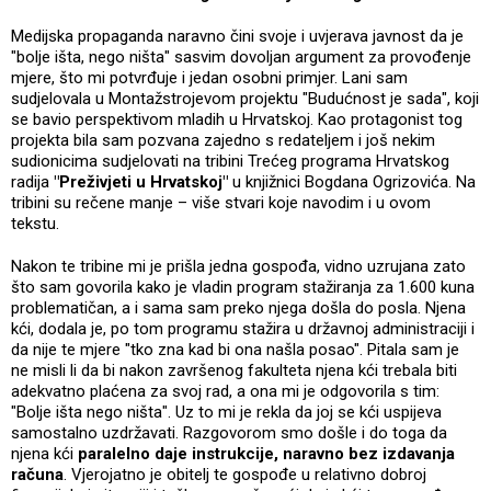
Medijska propaganda naravno čini svoje i uvjerava javnost da je
"bolje išta, nego ništa" sasvim dovoljan argument za provođenje
mjere, što mi potvrđuje i jedan osobni primjer. Lani sam
sudjelovala u Montažstrojevom projektu "Budućnost je sada", koji
se bavio perspektivom mladih u Hrvatskoj. Kao protagonist tog
projekta bila sam pozvana zajedno s redateljem i još nekim
sudionicima sudjelovati na tribini Trećeg programa Hrvatskog
radija
"Preživjeti u Hrvatskoj"
u knjižnici Bogdana Ogrizovića. Na
tribini su rečene manje – više stvari koje navodim i u ovom
tekstu.
Nakon te tribine mi je prišla jedna gospođa, vidno uzrujana zato
što sam govorila kako je vladin program stažiranja za 1.600 kuna
problematičan, a i sama sam preko njega došla do posla. Njena
kći, dodala je, po tom programu stažira u državnoj administraciji i
da nije te mjere "tko zna kad bi ona našla posao". Pitala sam je
ne misli li da bi nakon završenog fakulteta njena kći trebala biti
adekvatno plaćena za svoj rad, a ona mi je odgovorila s tim:
"Bolje išta nego ništa". Uz to mi je rekla da joj se kći uspijeva
samostalno uzdržavati. Razgovorom smo došle i do toga da
njena kći
paralelno daje instrukcije, naravno bez izdavanja
računa
. Vjerojatno je obitelj te gospođe u relativno dobroj