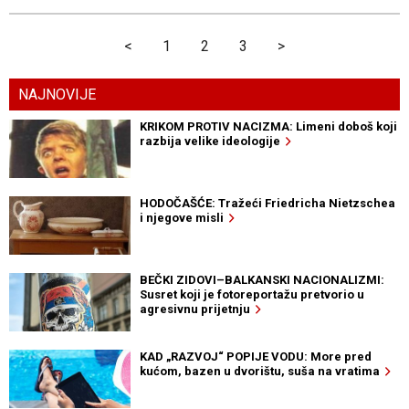
<
1
2
3
>
NAJNOVIJE
KRIKOM PROTIV NACIZMA: Limeni doboš koji
razbija velike ideologije
HODOČAŠĆE: Tražeći Friedricha Nietzschea
i njegove misli
BEČKI ZIDOVI–BALKANSKI NACIONALIZMI:
Susret koji je fotoreportažu pretvorio u
agresivnu prijetnju
KAD „RAZVOJ“ POPIJE VODU: More pred
kućom, bazen u dvorištu, suša na vratima