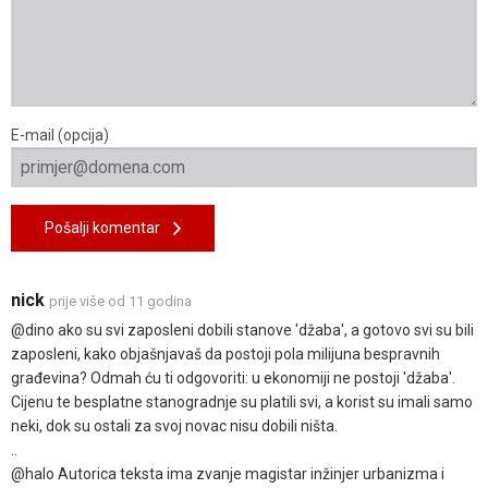
E-mail (opcija)
Pošalji komentar
nick
prije više od 11 godina
@dino ako su svi zaposleni dobili stanove 'džaba', a gotovo svi su bili
zaposleni, kako objašnjavaš da postoji pola milijuna bespravnih
građevina? Odmah ću ti odgovoriti: u ekonomiji ne postoji 'džaba'.
Cijenu te besplatne stanogradnje su platili svi, a korist su imali samo
neki, dok su ostali za svoj novac nisu dobili ništa.
..
@halo Autorica teksta ima zvanje magistar inžinjer urbanizma i