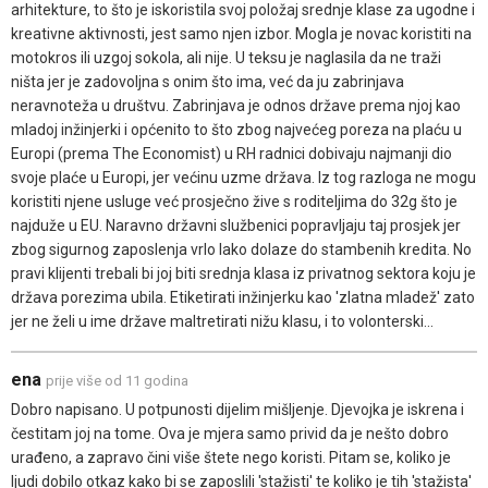
arhitekture, to što je iskoristila svoj položaj srednje klase za ugodne i
kreativne aktivnosti, jest samo njen izbor. Mogla je novac koristiti na
motokros ili uzgoj sokola, ali nije. U teksu je naglasila da ne traži
ništa jer je zadovoljna s onim što ima, već da ju zabrinjava
neravnoteža u društvu. Zabrinjava je odnos države prema njoj kao
mladoj inžinjerki i općenito to što zbog najvećeg poreza na plaću u
Europi (prema The Economist) u RH radnici dobivaju najmanji dio
svoje plaće u Europi, jer većinu uzme država. Iz tog razloga ne mogu
koristiti njene usluge već prosječno žive s roditeljima do 32g što je
najduže u EU. Naravno državni službenici popravljaju taj prosjek jer
zbog sigurnog zaposlenja vrlo lako dolaze do stambenih kredita. No
pravi klijenti trebali bi joj biti srednja klasa iz privatnog sektora koju je
država porezima ubila. Etiketirati inžinjerku kao 'zlatna mladež' zato
jer ne želi u ime države maltretirati nižu klasu, i to volonterski...
ena
prije više od 11 godina
Dobro napisano. U potpunosti dijelim mišljenje. Djevojka je iskrena i
čestitam joj na tome. Ova je mjera samo privid da je nešto dobro
urađeno, a zapravo čini više štete nego koristi. Pitam se, koliko je
ljudi dobilo otkaz kako bi se zaposlili 'stažisti' te koliko je tih 'stažista'