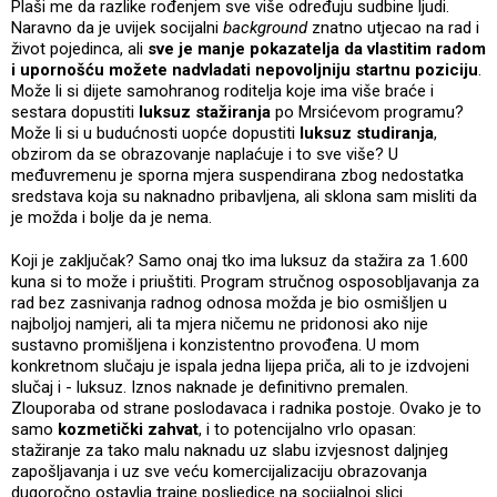
Plaši me da razlike rođenjem sve više određuju sudbine ljudi.
Naravno da je uvijek socijalni
background
znatno utjecao na rad i
život pojedinca, ali
sve je manje pokazatelja da vlastitim radom
i upornošću možete nadvladati nepovoljniju startnu poziciju
.
Može li si dijete samohranog roditelja koje ima više braće i
sestara dopustiti
luksuz stažiranja
po Mrsićevom programu?
Može li si u budućnosti uopće dopustiti
luksuz studiranja
,
obzirom da se obrazovanje naplaćuje i to sve više? U
međuvremenu je sporna mjera suspendirana zbog nedostatka
sredstava koja su naknadno pribavljena, ali sklona sam misliti da
je možda i bolje da je nema.
Koji je zaključak? Samo onaj tko ima luksuz da stažira za 1.600
kuna si to može i priuštiti. Program stručnog osposobljavanja za
rad bez zasnivanja radnog odnosa možda je bio osmišljen u
najboljoj namjeri, ali ta mjera ničemu ne pridonosi ako nije
sustavno promišljena i konzistentno provođena. U mom
konkretnom slučaju je ispala jedna lijepa priča, ali to je izdvojeni
slučaj i - luksuz. Iznos naknade je definitivno premalen.
Zlouporaba od strane poslodavaca i radnika postoje. Ovako je to
samo
kozmetički zahvat
, i to potencijalno vrlo opasan:
stažiranje za tako malu naknadu uz slabu izvjesnost daljnjeg
zapošljavanja i uz sve veću komercijalizaciju obrazovanja
dugoročno ostavlja trajne posljedice na socijalnoj slici