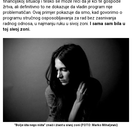
financijskoj situaciji i teško se može reći da je kći te gospođe
žrtva, ali definitivno to ne dokazuje da vladin program nije
problematičan. Ovaj primjer pokazuje da smo, kad govorimo o
programu stručnog osposobljavanja za rad bez zasnivanja
radnog odnosa, u najmanju ruku u sivoj zoni.
I sama sam bila u
toj sivoj zoni.
"Bolje išta nego ništa" znači i život u sivoj zoni (FOTO: Marko Mihaljević)