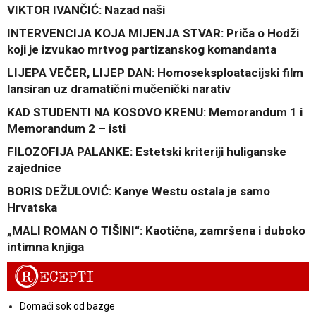
VIKTOR IVANČIĆ: Nazad naši
INTERVENCIJA KOJA MIJENJA STVAR: Priča o Hodži
koji je izvukao mrtvog partizanskog komandanta
LIJEPA VEČER, LIJEP DAN: Homoseksploatacijski film
lansiran uz dramatični mučenički narativ
KAD STUDENTI NA KOSOVO KRENU: Memorandum 1 i
Memorandum 2 – isti
FILOZOFIJA PALANKE: Estetski kriteriji huliganske
zajednice
BORIS DEŽULOVIĆ: Kanye Westu ostala je samo
Hrvatska
„MALI ROMAN O TIŠINI“: Kaotična, zamršena i duboko
intimna knjiga
R
ECEPTI
Domaći sok od bazge