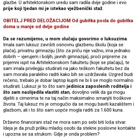
glazbe. U arhitektonskom uredu sam radila dvije godine i evo
prije koji tjedan mi je istekao vježbenički staž
.
OBITELJ PRED DELOŽACIJOM Od gubitka posla do gubitka
doma u manje od dvije godine
Da se razumijemo,
u mom slučaju govorimo o luksuzima
.
Imala sam luksuz završiti osnovnu glazbenu školu (koja se
plaća), privatnu gimnaziju (što za priču nije važno, ima jednako
dobrih – vjerujem i boljih, javnih gimnazija), proći pripreme za
prijemni ispit na Arhitektonskom fakultetu (koje se plaćaju), te
sam imala privilegiju studirati na jako teškom fakultetu bez da
sam morala paralelno raditi kako bih se uzdržavala. Uzgred budi
rečeno, trebalo je dobar laptop kupiti ne bi li se moglo normalno
studirati. Luksuz je to što sam
jedinica zaposlenih roditelja i
što sam naslijedila vlastiti stan
, dovoljno velik da ga mogu
dijeliti s cimerima te na taj način maksimalno smanjiti troškove
života. Taj luksuz mi je omogućio da se mogu baviti kazalištem i
glazbom, ali i to što sam uopće mogla raditi za 1.600 kuna.
Državno financirani staž ne mora sam po sebi biti loša stvar.
Ideja je da pruži priliku mladoj osobi da stekne poslovne kontakte
i upozna se sa strukom. Gdje je onda problem?