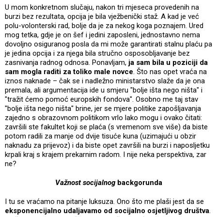
U mom konkretnom slučaju, nakon tri mjeseca provedenih na
burzi bez rezultata, opcija je bila vježbenički staž. A kad je već
polu-volonterski rad, bolje da je za nekog koga poznajem. Ured
mog tetka, gdje je on šef i jedini zaposleni, jednostavno nema
dovoljno osiguranog posla da mi može garantirati stalnu plaću pa
je jedina opcija i za njega bila stručno osposobljavanje bez
zasnivanja radnog odnosa. Ponavljam,
ja sam bila u poziciji da
sam mogla raditi za toliko male novce
. Što nas opet vraća na
iznos naknade – čak se i nadležno ministarstvo slaže da je ona
premala, ali argumentacija ide u smjeru "bolje išta nego ništa" i
"tražit ćemo pomoć europskih fondova". Osobno me taj stav
"bolje išta nego ništa" brine, jer se mjere politike zapošljavanja
zajedno s obrazovnom politikom vrlo lako mogu i ovako čitati:
završili ste fakultet koji se plaća (s vremenom sve više) da biste
potom radili za manje od dvije tisuće kuna (uzimajući u obzir
naknadu za prijevoz) i da biste opet završili na burzi i naposljetku
krpali kraj s krajem prekarnim radom. I nije neka perspektiva, zar
ne?
Važnost socijalnog
backgorunda
I tu se vraćamo na pitanje luksuza. Ono što me plaši jest da se
eksponencijalno udaljavamo od socijalno osjetljivog društva
.