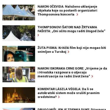
NAKON OČEVIDA: Naloženo uklanjanje
objekata koje su postavili organizatori
Thompsonova koncerta
THOMPSONOVI ŠATORI NAD ŽRTVAMA
FAŠISTA: „Oni očito mogu raditi štogod žele“
ŽUTA PISMA: Kritički film koji nije mogao biti
snimljen u Turskoj
NAKON ISKORAKA CRNE GORE: „Vrijeme je da
i Hrvatska razgovara o utjecaju
menstruacije na radni život žena“
KOMENTAR LÁSZLA VÉGELA: Da li se
autokratski sistem može srušiti pravnim
sredstvima?
DRUGO MIŠLJENJE ZDENKA DUKE: Dijaspora