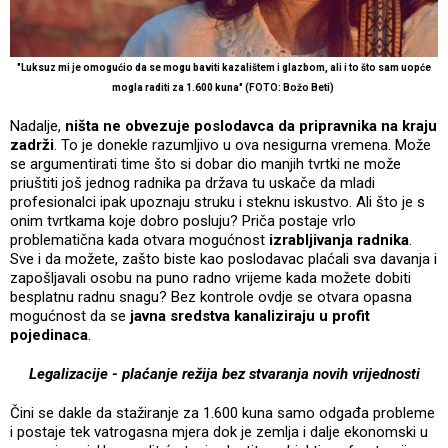
"Luksuz mi je omogućio da se mogu baviti kazalištem i glazbom, ali i to što sam uopće
mogla raditi za 1.600 kuna" (FOTO: Božo Beti)
Nadalje,
ništa ne obvezuje poslodavca da pripravnika na kraju
zadrži
. To je donekle razumljivo u ova nesigurna vremena. Može
se argumentirati time što si dobar dio manjih tvrtki ne može
priuštiti još jednog radnika pa država tu uskače da mladi
profesionalci ipak upoznaju struku i steknu iskustvo. Ali što je s
onim tvrtkama koje dobro posluju? Priča postaje vrlo
problematična kada otvara mogućnost
izrabljivanja radnika
.
Sve i da možete, zašto biste kao poslodavac plaćali sva davanja i
zapošljavali osobu na puno radno vrijeme kada možete dobiti
besplatnu radnu snagu? Bez kontrole ovdje se otvara opasna
mogućnost da se
javna sredstva kanaliziraju u profit
pojedinaca
.
Legalizacije - plaćanje režija bez stvaranja novih vrijednosti
Čini se dakle da stažiranje za 1.600 kuna samo odgađa probleme
i postaje tek vatrogasna mjera dok je zemlja i dalje ekonomski u