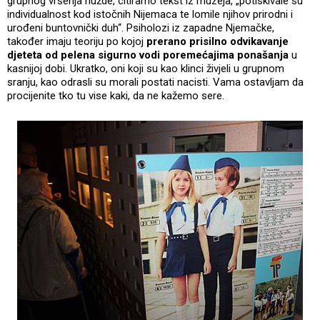
grupnog vršenja nužde, citiramo tekst iz muzeja, „potiskivale su
individualnost kod istočnih Nijemaca te lomile njihov prirodni i
urođeni buntovnički duh“. Psiholozi iz zapadne Njemačke,
također imaju teoriju po kojoj
prerano prisilno odvikavanje
djeteta od pelena sigurno vodi poremećajima ponašanja
u
kasnijoj dobi. Ukratko, oni koji su kao klinci živjeli u grupnom
sranju, kao odrasli su morali postati nacisti. Vama ostavljam da
procijenite tko tu vise kaki, da ne kažemo sere.