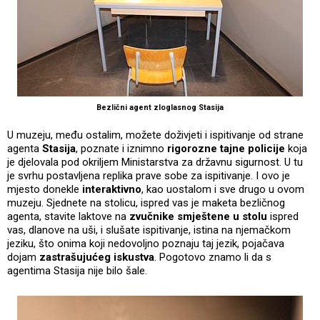
Bezlični agent zloglasnog Stasija
U muzeju, među ostalim, možete doživjeti i ispitivanje od strane
agenta
Stasija
, poznate i iznimno
rigorozne tajne policije
koja
je djelovala pod okriljem Ministarstva za državnu sigurnost. U tu
je svrhu postavljena replika prave sobe za ispitivanje. I ovo je
mjesto donekle
interaktivno
, kao uostalom i sve drugo u ovom
muzeju. Sjednete na stolicu, ispred vas je maketa bezličnog
agenta, stavite laktove na
zvučnike smještene u stolu
ispred
vas, dlanove na uši, i slušate ispitivanje, istina na njemačkom
jeziku, što onima koji nedovoljno poznaju taj jezik, pojačava
dojam
zastrašujućeg iskustva
. Pogotovo znamo li da s
agentima Stasija nije bilo šale.