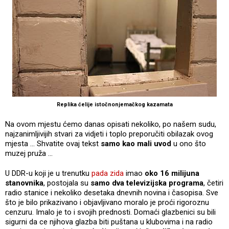
Replika ćelije istočnonjemačkog kazamata
Na ovom mjestu ćemo danas opisati nekoliko, po našem sudu,
najzanimljivijih stvari za vidjeti i toplo preporučiti obilazak ovog
mjesta ... Shvatite ovaj tekst
samo kao mali uvod
u ono što
muzej pruža ...
U DDR-u koji je u trenutku
pada zida
imao
oko 16 milijuna
stanovnika
, postojala su
samo dva televizijska programa
, četiri
radio stanice i nekoliko desetaka dnevnih novina i časopisa. Sve
što je bilo prikazivano i objavljivano moralo je proći rigoroznu
cenzuru. Imalo je to i svojih prednosti. Domaći glazbenici su bili
sigurni da ce njihova glazba biti puštana u klubovima i na radio