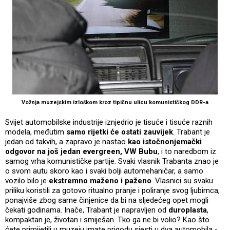
Vožnja muzejskim izloškom kroz tipičnu ulicu komunističkog DDR-a
Svijet automobilske industrije iznjedrio je tisuće i tisuće raznih
modela, međutim
samo rijetki će ostati zauvijek
. Trabant je
jedan od takvih, a zapravo je nastao
kao istočnonjemački
odgovor na još jedan evergreen, VW Bubu
, i to naredbom iz
samog vrha komunističke partije. Svaki vlasnik Trabanta znao je
o svom autu skoro kao i svaki bolji automehaničar, a samo
vozilo bilo je
ekstremno maženo i paženo
. Vlasnici su svaku
priliku koristili za gotovo ritualno pranje i poliranje svog ljubimca,
ponajviše zbog same činjenice da bi na sljedećeg opet mogli
čekati godinama. Inače, Trabant je napravljen od
duroplasta
,
kompaktan je, životan i smiješan. Tko ga ne bi volio? Kao što
ćete primijetili u muzeju imate prigodu sjesti u dva automobila -