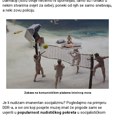
Dalmaciji (Istru ovdje nećemo ni spominjati, tamo su i onako u
nekim stvarima svijet za sebe), poneki od njih se samo snebivaju,
a neki zovu policiju.
Zabava na komunističkim plažama Istočnog mora
Je li nudizam imanentan socijalizmu? Pogledajmo na primjeru
DDR-a, a svi oni koji posjete muzej imat će prigode sami se
uvjeriti u
popularnost nudističkog pokreta
u socijalističkom