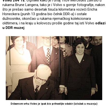
Volvu 264 TE
. Otprilike kako je i onaj Titov Mercedes završio u
rukama Brune Langera, tako je i Volvo s gornje fotografije, nakon
što je prešao samo desetak tisuća kilometara vozeći Ericha
Honeckera (punih 13 godina bio čelnik DDR-a) i ostale
dužnosnike, okončao u rukama njemačkog kolekcionara
oldtimera, i na kraju u kolovozu prošle godine taj isti Volvo
odlazi
u DDR muzej
.
Državnom vrhu Volvo je ipak bio prihvatljiv odabir (izložak u muzeju)