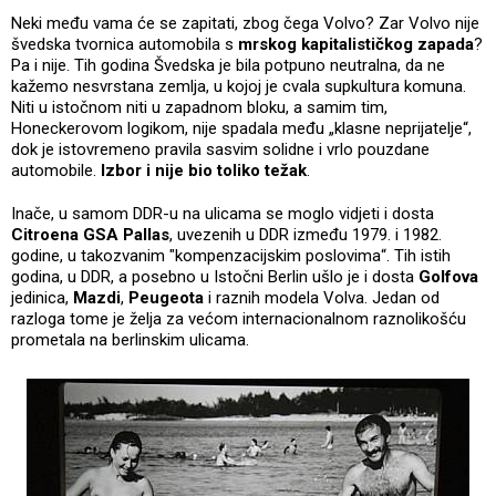
Neki među vama će se zapitati, zbog čega Volvo? Zar Volvo nije
švedska tvornica automobila s
mrskog kapitalističkog zapada
?
Pa i nije. Tih godina Švedska je bila potpuno neutralna, da ne
kažemo nesvrstana zemlja, u kojoj je cvala supkultura komuna.
Niti u istočnom niti u zapadnom bloku, a samim tim,
Honeckerovom logikom, nije spadala među „klasne neprijatelje“,
dok je istovremeno pravila sasvim solidne i vrlo pouzdane
automobile.
Izbor i nije bio toliko težak
.
Inače, u samom DDR-u na ulicama se moglo vidjeti i dosta
Citroena GSA Pallas
, uvezenih u DDR između 1979. i 1982.
godine, u takozvanim "kompenzacijskim poslovima“. Tih istih
godina, u DDR, a posebno u Istočni Berlin ušlo je i dosta
Golfova
jedinica,
Mazdi
,
Peugeota
i raznih modela Volva. Jedan od
razloga tome je želja za većom internacionalnom raznolikošću
prometala na berlinskim ulicama.