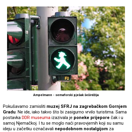
Ampelmann - semaforski pješak šeširdžija
Pokušavamo zamisliti
muzej SFRJ na zagrebačkom Gornjem
Gradu
. Ne ide, iako takvo što bi zasigurno vrvilo turistima. Sama
postavka
DDR museuma
izazivala je
poneke prijepore
čak i u
samoj Njemačkoj. I tu se moglo naći pravovjernih koji su samu
ideju u začetku označavali
nepodobnom nostalgijom
za