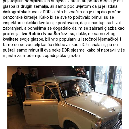
prijateljskih socijalističkih susjeda. Ostalih 40 posto mogla je biti
glazba iz drugih zemalja, ali samo pod uvjetom da ju je izdala
diskografska kuca iz DDR-a, što bi značilo da je i taj dio prošao
cenzorske kriterije. Kako bi se sve to poštivalo brinuli su se
inspektori i ukoliko kvota nije poštovana, daljnji nastupi su bivali
zabranjeni, a ponekima se događalo da im se zabrani glazba kao
profesija.
Ivo Robić
i
Ivica Šerfezi
su, dakle, ne samo zbog
kvalitete svoje glazbe, bili vrlo popularni u Istočnoj Njemačkoj. I
tamo su se voditelji kafića i klubova, kao i DJ-i snalazili, pa su
puštali samo minut ili dva neke DDR pjesme, kako bi napravili više
mjesta za moderniju zapadnjačku glazbu.