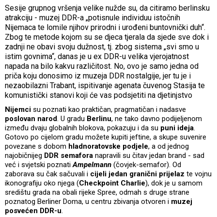
Sesije grupnog vršenja velike nužde su, da citiramo berlinsku
atrakciju - muzej DDR-a „potisnule individuu istočnih
Nijemaca te lomile njihov prirodni i urođeni buntovnički duh“.
Zbog te metode kojom su se djeca tjerala da sjede sve dok i
zadnji ne obavi svoju dužnost, tj. zbog sistema „svi smo u
istim govnima“, danas je u ex DDR-u velika vjerojatnost
napada na bilo kakvu različitost. No, ovo je samo jedna od
priča koju donosimo iz muzeja DDR nostalgije, jer tu je i
nezaobilazni Trabant, ispitivanje agenata čuvenog Stasija te
komunistički stanovi koji će vas podsjetiti na djetinjstvo
Nijemci
su poznati kao praktičan, pragmatičan i nadasve
poslovan narod
. U gradu
Berlinu
, ne tako davno podijeljenom
između dvaju globalnih blokova, pokazuju i da su
puni ideja
.
Gotovo po cijelom gradu možete kupiti jeftine, a skupe suvenire
povezane s dobom
hladnoratovske podjele
, a od jednog
najobičnijeg
DDR semafora
napravili su čitav jedan brand - sad
već i svjetski poznati
Ampelmann
(čovjek-semafor). Od
zaborava su čak sačuvali i
cijeli jedan granični prijelaz
te vojnu
ikonografiju oko njega (
Checkpoint Charlie
), dok je u samom
središtu grada na obali rijeke Spree, odmah s druge strane
poznatog Berliner Doma, u centru zbivanja otvoren i
muzej
posvećen DDR-u
.