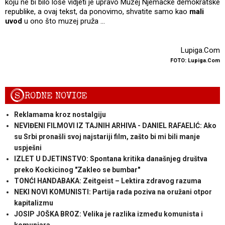
koju ne bi bilo loše vidjeti je upravo Muzej Njemačke demokratske
republike, a ovaj tekst, da ponovimo, shvatite samo kao
mali
uvod
u ono što muzej pruža ...
Lupiga.Com
FOTO: Lupiga.Com
S
RODNE NOVICE
Reklamama kroz nostalgiju
NEVIĐENI FILMOVI IZ TAJNIH ARHIVA - DANIEL RAFAELIĆ: Ako
su Srbi pronašli svoj najstariji film, zašto bi mi bili manje
uspješni
IZLET U DJETINSTVO: Spontana kritika današnjeg društva
preko Kockicinog "Zakleo se bumbar"
TONĆI HANDABAKA: Zeitgeist – Lektira zdravog razuma
NEKI NOVI KOMUNISTI: Partija rada poziva na oružani otpor
kapitalizmu
JOSIP JOŠKA BROZ: Velika je razlika između komunista i
komunjara