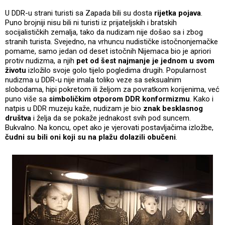
U DDR-u strani turisti sa Zapada bili su dosta
rijetka pojava
.
Puno brojniji nisu bili ni turisti iz prijateljskih i bratskih
socijalističkih zemalja, tako da nudizam nije došao sa i zbog
stranih turista. Svejedno, na vrhuncu nudističke istočnonjemačke
pomame, samo jedan od deset istočnih Nijemaca bio je apriori
protiv nudizma, a njih
pet od šest najmanje je jednom u svom
životu
izložilo svoje golo tijelo pogledima drugih. Popularnost
nudizma u DDR-u nije imala toliko veze sa seksualnim
slobodama, hipi pokretom ili željom za povratkom korijenima, već
puno više sa
simboličkim otporom DDR konformizmu
. Kako i
natpis u DDR muzeju kaže, nudizam je bio
znak besklasnog
društva
i želja da se pokaže jednakost svih pod suncem.
Bukvalno. Na koncu, opet ako je vjerovati postavljačima izložbe,
čudni su bili oni koji su na plažu dolazili obučeni
.