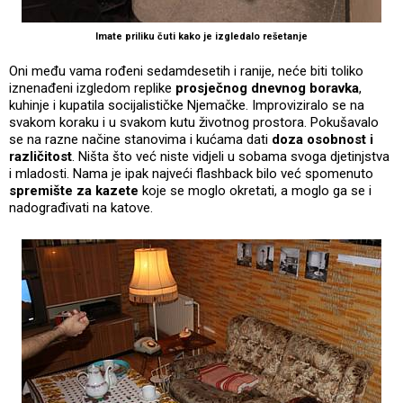
Imate priliku čuti kako je izgledalo rešetanje
Oni među vama rođeni sedamdesetih i ranije, neće biti toliko
iznenađeni izgledom replike
prosječnog dnevnog boravka
,
kuhinje i kupatila socijalističke Njemačke. Improviziralo se na
svakom koraku i u svakom kutu životnog prostora. Pokušavalo
se na razne načine stanovima i kućama dati
doza osobnost i
različitost
. Ništa što već niste vidjeli u sobama svoga djetinjstva
i mladosti. Nama je ipak najveći flashback bilo već spomenuto
spremište za kazete
koje se moglo okretati, a moglo ga se i
nadograđivati na katove.