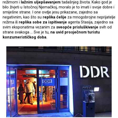
režimom i
lažnim uljepšavanjem
tadašnjeg života. Kako god je
bilo živjeti u Istočnoj Njemačkoj, moralo je to imati i svoje dobre i
smiješne strane. I one ovdje jesu prikazane, zajedno sa
negativnim, kao što su
replika ćelije
za mnogobrojne neprijatelje
režima ili
replika sobe za ispitivanje
agenta Stasija, zajedno sa
svim eksponatima vezanim za
sveopće prisluškivanje
svih od
strane svakoga ... Sve je tu,
na uvid prosječnom turistu
konzumerističkog doba
.