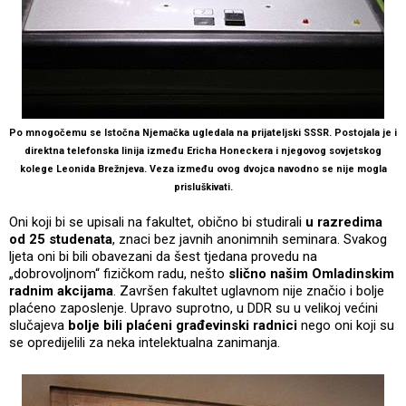
Po mnogočemu se Istočna Njemačka ugledala na prijateljski SSSR. Postojala je i
direktna telefonska linija između Ericha Honeckera i njegovog sovjetskog
kolege Leonida Brežnjeva. Veza između ovog dvojca navodno se nije mogla
prisluškivati.
Oni koji bi se upisali na fakultet, obično bi studirali
u razredima
od 25 studenata
, znaci bez javnih anonimnih seminara. Svakog
ljeta oni bi bili obavezani da šest tjedana provedu na
„dobrovoljnom“ fizičkom radu, nešto
slično našim Omladinskim
radnim akcijama
. Završen fakultet uglavnom nije značio i bolje
plaćeno zaposlenje. Upravo suprotno, u DDR su u velikoj većini
slučajeva
bolje bili plaćeni građevinski radnici
nego oni koji su
se opredijelili za neka intelektualna zanimanja.