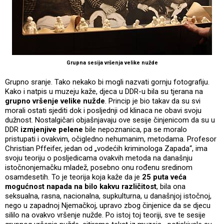
Grupna sesija vršenja velike nužde
Grupno sranje. Tako nekako bi mogli nazvati gornju fotografiju.
Kako i natpis u muzeju kaže, djeca u DDR-u bila su tjerana na
grupno vršenje velike nužde
. Princip je bio takav da su svi
morali ostati sjediti dok i posljednji od klinaca ne obavi svoju
dužnost. Nostalgičari objašnjavaju ove sesije činjenicom da su u
DDR
izmjenjive pelene
bile nepoznanica, pa se moralo
pristupati i ovakvim, očigledno nehumanim, metodama. Profesor
Christian Pffeifer, jedan od „vodećih kriminologa Zapada“, ima
svoju teoriju o posljedicama ovakvih metoda na današnju
istočnonjemačku mladež, posebno onu rođenu sredinom
osamdesetih. To je teorija koja kaže da je
25 puta veća
mogućnost napada na bilo kakvu različitost
, bila ona
seksualna, rasna, nacionalna, supkulturna, u današnjoj istočnoj,
nego u zapadnoj Njemačkoj, upravo zbog činjenice da se djecu
sililo na ovakvo vršenje nužde. Po istoj toj teoriji, sve te sesije