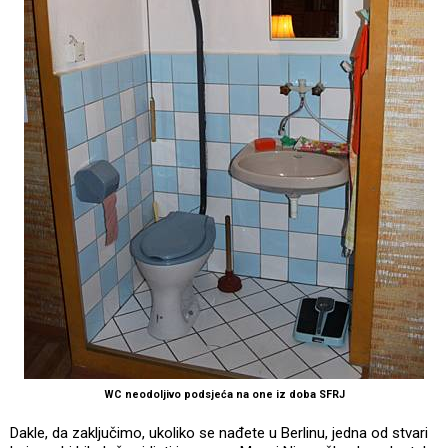
WC neodoljivo podsjeća na one iz doba SFRJ
Dakle, da zaključimo, ukoliko se nađete u Berlinu, jedna od stvari