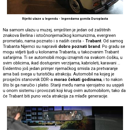
Rijetki ulaze u legendu - legendarna gomila Duroplasta
Na samom ulazu u muzej, smješten je jedan od zaštitnih
znakova Berlina i istočnonjemačkog komunizma, evergreen
prometalo, nama poznato i s naših cesta -
Trabant
. Od samog
Trabanta Nijemci su napravili
dobro poznati brand
. Po gradu se
mogu vidjeti ljudi u kolonama Trabanta, u takozvanim Trabant
safarijima. Ti se automobili mogu iznajmiti na svakom ćošku, u
svim oblicima, ikad dostupnim verzijama, kabrioleti, karavani ...
Evidentno još jedan primjer njemačkog smisla za pretvaranje
ama baš svega u turističku atrakciju. Automobil na kojeg je
prosječni stanovnik DDR-a
morao čekati godinama
, i to nakon
što bi ga naručio i platio. Stariji među nama vjerojatno su uspjeli
u onom sistemu i provozati koji krug ovim automobilom, tako da
će Trabant biti puno veća atrakcija za mlađe generacije.