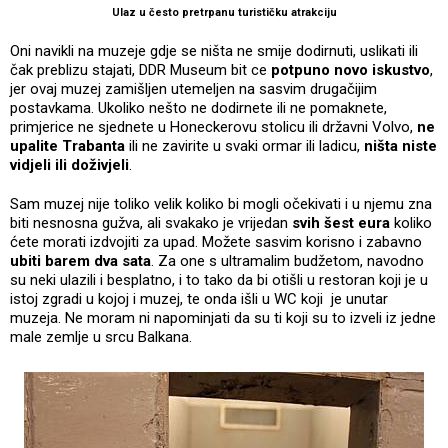
Ulaz u često pretrpanu turističku atrakciju
Oni navikli na muzeje gdje se ništa ne smije dodirnuti, uslikati ili
čak preblizu stajati, DDR Museum bit ce
potpuno novo iskustvo
,
jer ovaj muzej zamišljen utemeljen na sasvim drugačijim
postavkama. Ukoliko nešto ne dodirnete ili ne pomaknete,
primjerice ne sjednete u Honeckerovu stolicu ili državni Volvo,
ne
upalite Trabanta
ili ne zavirite u svaki ormar ili ladicu,
ništa niste
vidjeli ili doživjeli
.
Sam muzej nije toliko velik koliko bi mogli očekivati i u njemu zna
biti nesnosna gužva, ali svakako je vrijedan
svih šest eura
koliko
ćete morati izdvojiti za upad. Možete sasvim korisno i zabavno
ubiti barem dva sata
. Za one s ultramalim budžetom, navodno
su neki ulazili i besplatno, i to tako da bi otišli u restoran koji je u
istoj zgradi u kojoj i muzej, te onda išli u WC koji je unutar
muzeja. Ne moram ni napominjati da su ti koji su to izveli iz jedne
male zemlje u srcu Balkana.