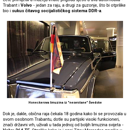
Trabant i
Volvo
- jedan za raju, a drugi za guzonje, što bi otprilike
bio i
sukus čitavog socijalističkog sistema DDR-a
.
Honeckerova limuzina iz "nesvrstane" Švedske
Dok je, dakle, obična raja čekala 18 godina kako bi se provozala u
svom osobnom Trabantu, dotle su partijski visoki funkcioneri,
znači državni vrh, uživali u tada jednoj od boljih limuzina svijeta -