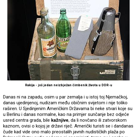
Rakija - još jedan neizbježan čimbenik života u DDR-u
Danas ni na zapadu, osim u par zemalja i u istoj toj Njemačkoj,
danas ujedinjenoj, nudizam među običnim svijetom i nije toliko
raširen. U Sjedinjenim Američkim Državama bi neke stvari koje su
u Berlinu i danas normalne, kao na primjer sunčanje bez odjeće
usred centra grada, bile
kažnjive
, da li novčano ili zatvorskom
kaznom, ovisi o kojoj je državi riječ. Američki turisti se i dandanas
čude kad vide ono malo preostalih javnih nudističkih plaža po