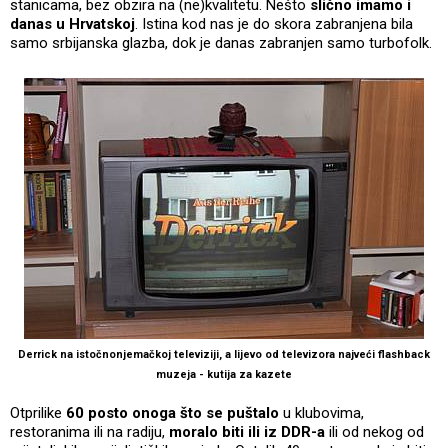
stanicama, bez obzira na (ne)kvalitetu. Nešto
slično imamo i
danas u Hrvatskoj
. Istina kod nas je do skora zabranjena bila
samo srbijanska glazba, dok je danas zabranjen samo turbofolk.
Derrick na istočnonjemačkoj televiziji, a lijevo od televizora najveći flashback
muzeja - kutija za kazete
Otprilike
60 posto onoga što se puštalo
u klubovima,
restoranima ili na radiju,
moralo biti ili iz DDR-a
ili od nekog od