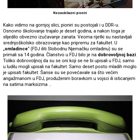
Nezaobilazni pioniri
Kako vidimo na gornjoj slici, pioniri su postojali i u DDR-u.
Osnovno školovanje trajalo je deset godina, a nakon toga je
slijedilo obvezno izučavanje zanata. Veoma rijetki su nastavljali
srednjoškolsko obrazovanje kao pripremu za fakultet. U
„
omladince
“ (FDJ iliti Slobodnu Njemačku omladinu) su se
primali sa 14 godina. Članstvo u FDJ bilo je na
dobrovoljnoj bazi
.
Toliko dobrovoljnoj da su se oni koji se ne bi upisali u FDJ, samo
u ludilu mogli upisali na fakultet. Samo deset posto mladih moglo
je upisati fakultet. Šanse su se povećavale sa što većim
angažmanom u FDJ, produženim boravkom u vojsci ili isticanjem
na satima marksizma ...