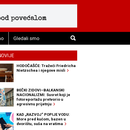
mo
Gledali smo
NOVIJE
HODOČAŠĆE: Tražeći Friedricha
Nietzschea i njegove misli
BEČKI ZIDOVI–BALKANSKI
NACIONALIZMI: Susret koji je
fotoreportažu pretvorio u
agresivnu prijetnju
KAD „RAZVOJ“ POPIJE VODU:
More pred kućom, bazen u
dvorištu, suša na vratima