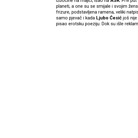
izbočine na majici, išao na
ASK
. Prvi pu
planeti, a one su se smijale i svojim že
frizure, podstavljena ramena, veliki natp
samo pjevač i kada
Ljubo Ćesić
još nije
pisao erotsku poeziju. Dok su išle reklam