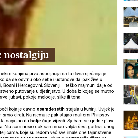
nostalgiju
 nekim konjima prva asocijacija na ta divna sjećanja je
ko da se osvrnu oko sebe i ustanove da ipak žive u
, Bosni i Hercegovini, Sloveniji ... teško majmuni dalje od
stveno putovanje u djetinjstvo. U doba iz kojeg se mutno
ve ljubavi, pokoje melodije, slike ili tona ...
eći koja je davno
osamdesetih
stajala u kuhinji. Uvijek je
am smio dirati. Na njemu je pak stajao mali crni Philipsov
sata naginjao da
bolje čuje vijesti
. Sjećam se i jedne plave
ma. Nju sam nosio dok sam imao valjda šest godina, onog
teljicama, koje su redom već sve imale one tajanstvene