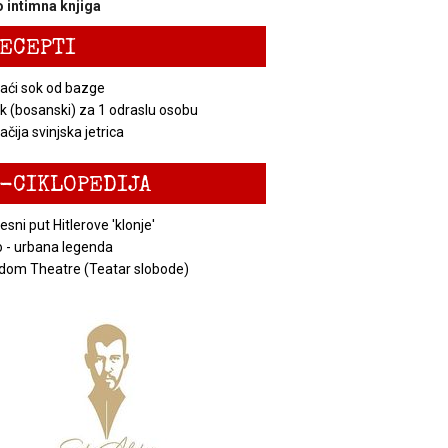
 intimna knjiga
ECEPTI
ći sok od bazge
k (bosanski) za 1 odraslu osobu
čija svinjska jetrica
-CIKLOPEDIJA
esni put Hitlerove 'klonje'
 - urbana legenda
dom Theatre (Teatar slobode)