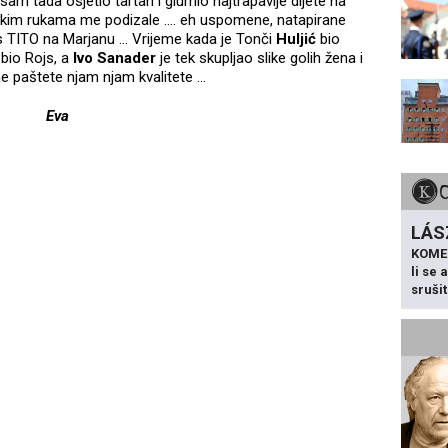
t sam tada osjetio tartan i glumio najtrapavije dijete na
nskim rukama me podizale .... eh uspomene, natapirane
is TITO na Marjanu ... Vrijeme kada je Tonči
Huljić
bio
 bio Rojs, a
Ivo Sanader
je tek skupljao slike golih žena i
e paštete njam njam kvalitete ...
Eva
LÁS
KOME
li se
sruši