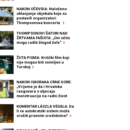
NAKON OČEVIDA: Naloženo
uklanjanje objekata koje su
postavili organizatori
Thompsonova koncerta
THOMPSONOVI ŠATORI NAD
ŽRTVAMA FAŠISTA: „Oni očito
mogu raditi štogod žele“
ŽUTA PISMA: Kritički film koji
nije mogao biti snimljen u
Turskoj
NAKON ISKORAKA CRNE GORE:
„Vrijeme je da i Hrvatska
razgovara o utjecaju
menstruacije na radni život
žena“
KOMENTAR LÁSZLA VÉGELA: Da
li se autokratski sistem može
srušiti pravnim sredstvima?