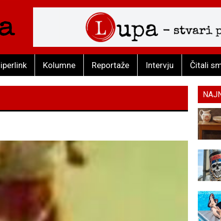
iperlink
Kolumne
Reportaže
Intervju
Čitali s
NAJ