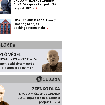
DRUGO MIŠLJENJE ZDENKA
DUKE: Dijaspora kao politički
projekt HDZ-a
LICA JEDNOG GRADA: Između
Limenog bubnja i
Bookingdotcom otoka
KOLUMNA
ZLÓ VÉGEL
NTAR LÁSZLA VÉGELA: Da
 autokratski sistem može
ti pravnim sredstvima?
KOLUMNA
ZDENKO DUKA
DRUGO MIŠLJENJE ZDENKA
DUKE: Dijaspora kao politički
projekt HDZ-a