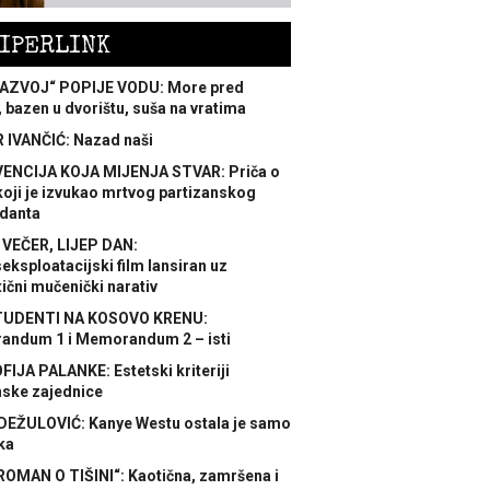
IPERLINK
AZVOJ“ POPIJE VODU: More pred
 bazen u dvorištu, suša na vratima
 IVANČIĆ: Nazad naši
ENCIJA KOJA MIJENJA STVAR: Priča o
koji je izvukao mrtvog partizanskog
danta
 VEČER, LIJEP DAN:
ksploatacijski film lansiran uz
ični mučenički narativ
TUDENTI NA KOSOVO KRENU:
ndum 1 i Memorandum 2 – isti
FIJA PALANKE: Estetski kriteriji
nske zajednice
DEŽULOVIĆ: Kanye Westu ostala je samo
ka
ROMAN O TIŠINI“: Kaotična, zamršena i