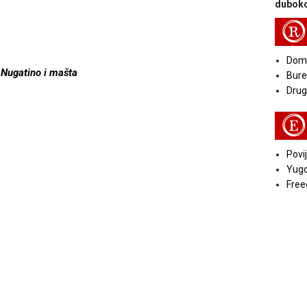
duboko
R
Doma
Nugatino i mašta
Bure
Druga
E
Povij
Yugo
Free