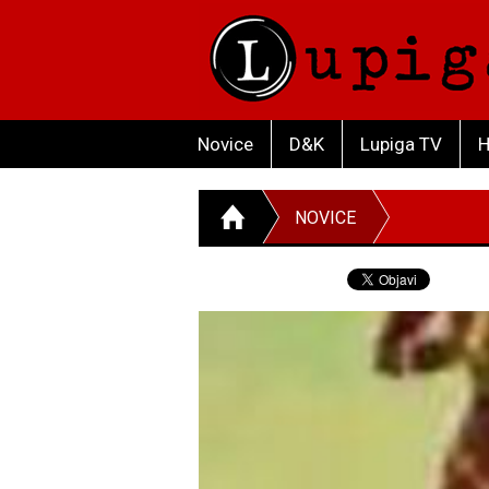
Novice
D&K
Lupiga TV
H
NOVICE