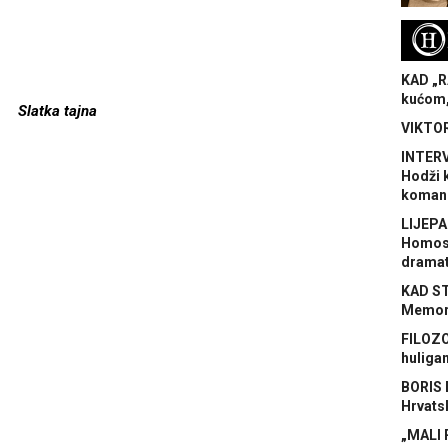
H
KAD „R
kućom,
Slatka tajna
VIKTOR
INTERV
Hodži 
koman
LIJEPA
Homose
dramat
KAD S
Memora
FILOZO
huliga
BORIS 
Hrvats
„MALI 