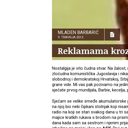
MLADEN BARBARIĆ
9. TRAVNJA 2012.
Reklamama kroz 
Nostalgija je vrlo čudna stvar. Na žalost,
zloćudna komunistička Jugoslavija i nika
slobodnoj i demokratskoj Hrvatskoj, Srbiji
grane vide. Mi vas pak pozivamo na jedin
sjećate prvog mundijala, Barbie, kecelja, pr
Sjećam se velike smeđe akumulatorske p
na njoj bio neki čipkani stolnjak koji nis
radio na koji se stari svakog dana u tri 
majice kratkih rukava s brodom na prsi
dana kada sam sa sestrom i njenim prija