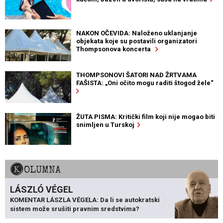
NAKON OČEVIDA: Naloženo uklanjanje
objekata koje su postavili organizatori
Thompsonova koncerta
THOMPSONOVI ŠATORI NAD ŽRTVAMA
FAŠISTA: „Oni očito mogu raditi štogod žele“
ŽUTA PISMA: Kritički film koji nije mogao biti
snimljen u Turskoj
KOLUMNA
LÁSZLÓ VÉGEL
KOMENTAR LÁSZLA VÉGELA: Da li se autokratski
sistem može srušiti pravnim sredstvima?