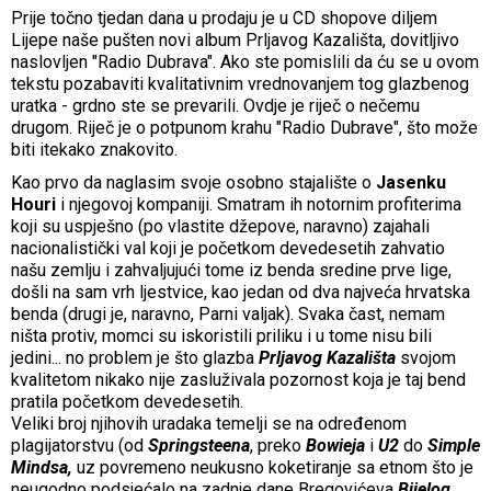
Prije točno tjedan dana u prodaju je u CD shopove diljem
Lijepe naše pušten novi album Prljavog Kazališta, dovitljivo
naslovljen "Radio Dubrava". Ako ste pomislili da ću se u ovom
tekstu pozabaviti kvalitativnim vrednovanjem tog glazbenog
uratka - grdno ste se prevarili. Ovdje je riječ o nečemu
drugom. Riječ je o potpunom krahu "Radio Dubrave", što može
biti itekako znakovito.
Kao prvo da naglasim svoje osobno stajalište o
Jasenku
Houri
i njegovoj kompaniji. Smatram ih notornim
profiterima
koji su uspješno (po vlastite džepove, naravno) zajahali
nacionalistički val koji je početkom devedesetih zahvatio
našu zemlju i zahvaljujući tome iz benda sredine prve lige,
došli na sam vrh ljestvice, kao jedan od dva najveća hrvatska
benda (drugi je, naravno, Parni valjak). Svaka čast, nemam
ništa protiv, momci su iskoristili priliku i u tome nisu bili
jedini... no problem je što glazba
Prljavog Kazališta
svojom
kvalitetom nikako nije zasluživala pozornost koja je taj bend
pratila početkom devedesetih.
Veliki broj njihovih uradaka temelji se na određenom
plagijatorstvu (od
Springsteena
, preko
Bowieja
i
U2
do
Simple
Mindsa,
uz povremeno neukusno koketiranje sa etnom što je
neugodno podsjećalo na zadnje dane Bregovićeva
Bijelog