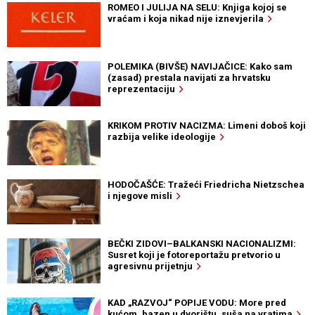
ROMEO I JULIJA NA SELU: Knjiga kojoj se
vraćam i koja nikad nije iznevjerila
POLEMIKA (BIVŠE) NAVIJAČICE: Kako sam
(zasad) prestala navijati za hrvatsku
reprezentaciju
KRIKOM PROTIV NACIZMA: Limeni doboš koji
razbija velike ideologije
HODOČAŠĆE: Tražeći Friedricha Nietzschea
i njegove misli
BEČKI ZIDOVI–BALKANSKI NACIONALIZMI:
Susret koji je fotoreportažu pretvorio u
agresivnu prijetnju
KAD „RAZVOJ“ POPIJE VODU: More pred
kućom, bazen u dvorištu, suša na vratima