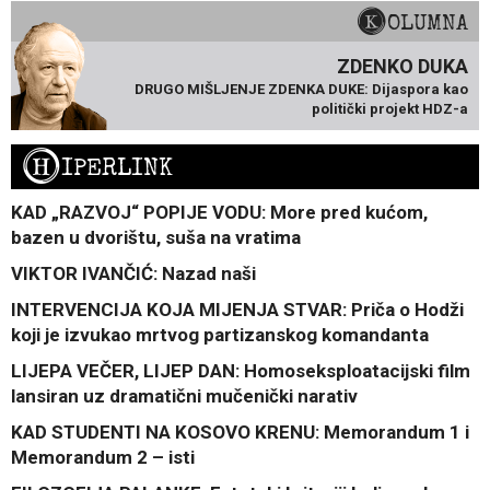
KOLUMNA
ZDENKO DUKA
DRUGO MIŠLJENJE ZDENKA DUKE: Dijaspora kao
politički projekt HDZ-a
H
IPERLINK
KAD „RAZVOJ“ POPIJE VODU: More pred kućom,
bazen u dvorištu, suša na vratima
VIKTOR IVANČIĆ: Nazad naši
INTERVENCIJA KOJA MIJENJA STVAR: Priča o Hodži
koji je izvukao mrtvog partizanskog komandanta
LIJEPA VEČER, LIJEP DAN: Homoseksploatacijski film
lansiran uz dramatični mučenički narativ
KAD STUDENTI NA KOSOVO KRENU: Memorandum 1 i
Memorandum 2 – isti