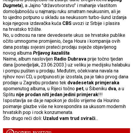
Dugmeta
), a Jajino "državotvorstvo" i mahanje vlastitom
domoljubnošću u najmanju ruku smatram neukusnim, ali je
to ujedno potpuno u skladu sa neukusom turbo-šund izdanja
koja njegova izdavačka kuća
CBS
uvozi iz Srbije i plasira
na hrvatsko tržište.
No, u odnosu na rane devedesete ukus se hrvatske publike
očito umnogome promijenio, čega Houra i kompanija ovih
dana postaju svjesni prateći prodaju svježe objavljenog
novog albuma
Prljavog kazališta
.
Naime, album naslovljen
Radio
Dubrava
prije točno tjedan
dana (ponedjeljak, 23.06.2003.) uz veliku je medijsku halabuku
i pompu pušten u prodaju. Međutim, očekivana navala na
njihov novi CD, u potpunosti je izostala, pa je tako prvog dana
prodaje u Zagrebu prodano tek
dvadesetak primjeraka
spomenutog albuma, u Rijeci točno
pet
, u Šibeniku
dva
, a u
Splitu
nije prodan niti jedan jedini primjerak
!!!
Ispostavlja se da je napokon je došlo vrijeme da Hourino
poimanje glazbe više ne korespondira sa ukusom modernih
hrvatskih pop i rock konzumenata.
Što drugo reći doli:
Uzalud vam trud svirači
...