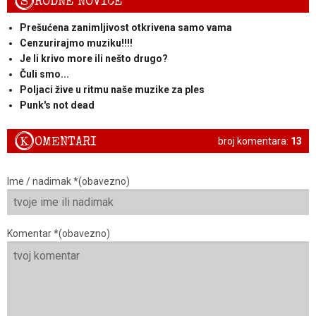
S
RODNE NOVICE
Prešućena zanimljivost otkrivena samo vama
Cenzurirajmo muziku!!!!
Je li krivo more ili nešto drugo?
Čuli smo...
Poljaci žive u ritmu naše muzike za ples
Punk's not dead
K
OMENTARI
broj komentara:
13
Ime / nadimak *(obavezno)
Komentar *(obavezno)