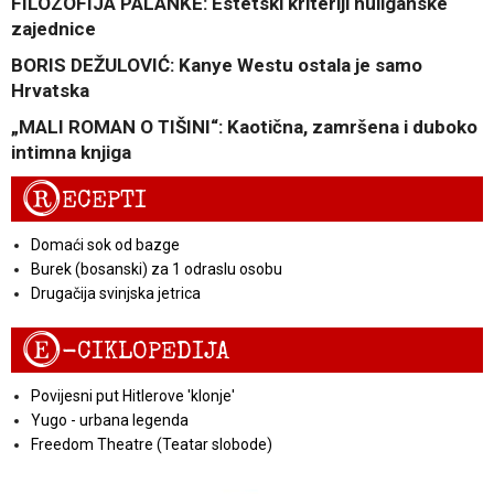
FILOZOFIJA PALANKE: Estetski kriteriji huliganske
zajednice
BORIS DEŽULOVIĆ: Kanye Westu ostala je samo
Hrvatska
„MALI ROMAN O TIŠINI“: Kaotična, zamršena i duboko
intimna knjiga
R
ECEPTI
Domaći sok od bazge
Burek (bosanski) za 1 odraslu osobu
Drugačija svinjska jetrica
E
-CIKLOPEDIJA
Povijesni put Hitlerove 'klonje'
Yugo - urbana legenda
Freedom Theatre (Teatar slobode)