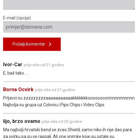
E-mail (opcija)
Pošalji komentar
Ivor-Car
prije više od 21 godinu
E, baš tako ...
Borna Ocvirk
prije više od 21 godinu
Prljavci su zzzzzzzzzaaaaaaaaaaakkkkkkkoooooooonnnnnnnnnnn
Najbolja su grupa uz Coloniu i Pips Chips i Video Clips
lijo, brzo ovamo
prije više od 23 godine
Ma najbolji hrvatski bend se zvao Shield, samo niko ih nije dao para
za svirku pa su se raspali. Ali one snimke koje su ostale su