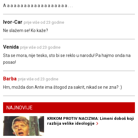
A a a a a a a a a a a a a a a a a a a . . .
Ivor-Car
prije više od 23 godine
Ne slažem se! Ko kaže?
Venida
prije više od 23 godine
Sta se mora, nije tesko, sto bi se reklo u narodu! Pa hajmo onda na
posao!
Barba
prije više od 23 godine
Hm, možda don Ante ima štogod za sakrit, nikad se ne zna? :)
NAJNOVIJE
KRIKOM PROTIV NACIZMA: Limeni doboš koji
razbija velike ideologije