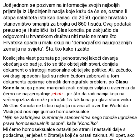
Još jednom se pozivam na informacije svojih najboljih
prijatelja iz Ujedinjenih nacija koje kažu da će se, ostane li
stopa nataliteta ista kao danas, do 2050. godine hrvatsko
stanovništvo smanjiti za brojku od 860 tisuća. Ovaj podatak
preuzeo je i katolički list Glas koncila, pa zaključio da
odgovorni u hrvatskom društvu niti malo ne mare što
Hrvatska spada u malu skupinu "demografski najugroženijih
zemalja na svijetu". Šta, tko kako i zašto
Koalicijska vlast poznata po jednostavnoj lakoći davanja
obećanja do sad je, što se tiče obiteljskih stvari, donijela
dokument o strategiji nacionalne obiteljske politike. Ali, začudo,
ovi dragi sposobni ljudi su nekim čudom zaboravili u tom
dokumentu opširnije obraditi demografski problem; po
Glasu
Koncila
su ga posve marginalizirali, ostajući valjda u uvjerenju da
ćemo se najvjerojatnije
jebati
- jer što da radi nacija koja na
večernji izlazak može potrošiti 15-tak kuna po glavi stanovnika.
Ali Glas Koncila ne bi bio najbolja novina all over the World da
Vladi pod nos nije gurnuo homoseksualce.
"
Njih ne zabrinjava izumiranje stanovništva nego tobože ugrožena
prava homoseksualnih osoba
", kaže "
Koncilko
".
Mi ćemo homoseksualce ostaviti po strani i nastaviti dalje s
podacima, jer jebeš ti čitatelja koji će ostati zakinut. Ali opet, ako