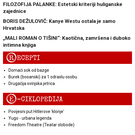
FILOZOFIJA PALANKE: Estetski kriteriji huliganske
zajednice
BORIS DEŽULOVIĆ: Kanye Westu ostala je samo
Hrvatska
„MALI ROMAN O TIŠINI“: Kaotična, zamršena i duboko
intimna knjiga
R
ECEPTI
Domaći sok od bazge
Burek (bosanski) za 1 odraslu osobu
Drugačija svinjska jetrica
E
-CIKLOPEDIJA
Povijesni put Hitlerove 'klonje'
Yugo - urbana legenda
Freedom Theatre (Teatar slobode)