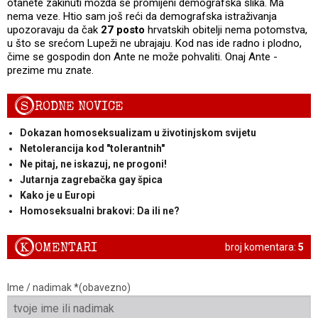
otanete zakinuti možda se promijeni demografska slika. Ma
nema veze. Htio sam još reći da demografska istraživanja
upozoravaju da čak
27 posto
hrvatskih obitelji nema potomstva,
u što se srećom Lupeži ne ubrajaju. Kod nas ide radno i plodno,
čime se gospodin don Ante ne može pohvaliti. Onaj Ante -
prezime mu znate.
S
RODNE NOVICE
Dokazan homoseksualizam u životinjskom svijetu
Netolerancija kod "tolerantnih"
Ne pitaj, ne iskazuj, ne progoni!
Jutarnja zagrebačka gay špica
Kako je u Europi
Homoseksualni brakovi: Da ili ne?
K
OMENTARI
broj komentara:
5
Ime / nadimak *(obavezno)