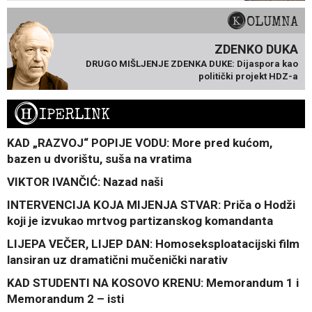
KOLUMNA
ZDENKO DUKA
DRUGO MIŠLJENJE ZDENKA DUKE: Dijaspora kao
politički projekt HDZ-a
H
IPERLINK
KAD „RAZVOJ“ POPIJE VODU: More pred kućom,
bazen u dvorištu, suša na vratima
VIKTOR IVANČIĆ: Nazad naši
INTERVENCIJA KOJA MIJENJA STVAR: Priča o Hodži
koji je izvukao mrtvog partizanskog komandanta
LIJEPA VEČER, LIJEP DAN: Homoseksploatacijski film
lansiran uz dramatični mučenički narativ
KAD STUDENTI NA KOSOVO KRENU: Memorandum 1 i
Memorandum 2 – isti