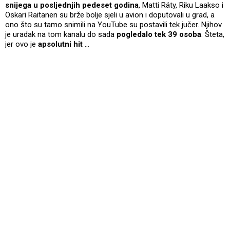
snijega u posljednjih pedeset godina
, Matti Räty, Riku Laakso i
Oskari Raitanen su brže bolje sjeli u avion i doputovali u grad, a
ono što su tamo snimili na YouTube su postavili tek jučer. Njihov
je uradak na tom kanalu do sada
pogledalo tek 39 osoba
. Šteta,
jer ovo je
apsolutni hit
…