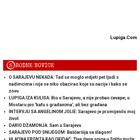
Lupiga.Com
S
RODNE NOVICE
O SARAJEVU NEKADA: Tad se moglo vidjeti pet ljudi s
nadimcima i nije se niko obazirao koje su nacije i kako se
zovu
LUPIGA IZA KULISA: Bio u Sarajevu, a nije probao ćevape; u
Mostaru pio 'kafu s građanima', ali bez građana
INTERVJU SA ANGELINOM JOLIE: Sarajevo je promijenilo moj
život
DARIO DŽAMONJA: Sam u Sarajevu
SARAJEVO POD SNIJEGOM: Baščaršija sa šlagom!
HLADNA FRONTA KAO OKIDAČ: 'Dva dana sniga u Splitu može