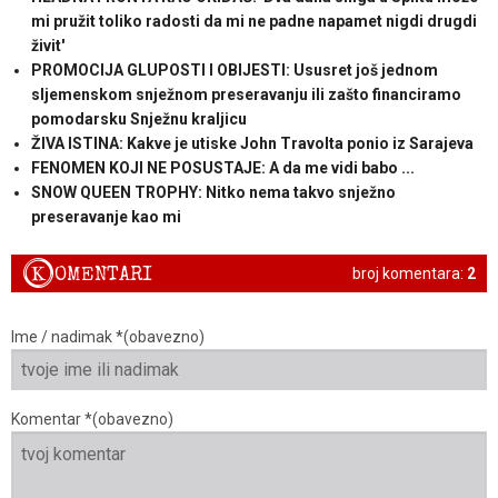
mi pružit toliko radosti da mi ne padne napamet nigdi drugdi
živit'
PROMOCIJA GLUPOSTI I OBIJESTI: Ususret još jednom
sljemenskom snježnom preseravanju ili zašto financiramo
pomodarsku Snježnu kraljicu
ŽIVA ISTINA: Kakve je utiske John Travolta ponio iz Sarajeva
FENOMEN KOJI NE POSUSTAJE: A da me vidi babo ...
SNOW QUEEN TROPHY: Nitko nema takvo snježno
preseravanje kao mi
K
OMENTARI
broj komentara:
2
Ime / nadimak *(obavezno)
Komentar *(obavezno)