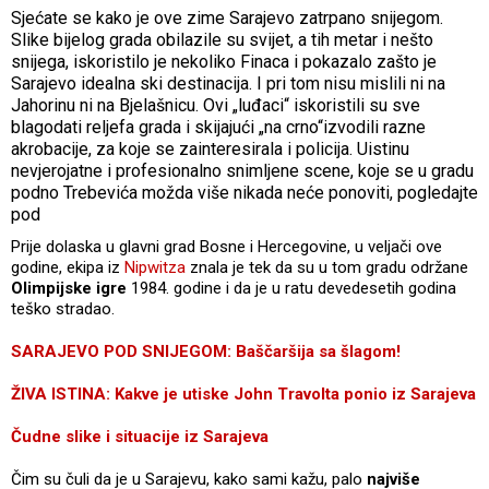
Sjećate se kako je ove zime Sarajevo zatrpano snijegom.
Slike bijelog grada obilazile su svijet, a tih metar i nešto
snijega, iskoristilo je nekoliko Finaca i pokazalo zašto je
Sarajevo idealna ski destinacija. I pri tom nisu mislili ni na
Jahorinu ni na Bjelašnicu. Ovi „luđaci“ iskoristili su sve
blagodati reljefa grada i skijajući „na crno“izvodili razne
akrobacije, za koje se zainteresirala i policija. Uistinu
nevjerojatne i profesionalno snimljene scene, koje se u gradu
podno Trebevića možda više nikada neće ponoviti, pogledajte
pod
Prije dolaska u glavni grad Bosne i Hercegovine, u veljači ove
godine, ekipa iz
Nipwitza
znala je tek da su u tom gradu održane
Olimpijske igre
1984. godine i da je u ratu devedesetih godina
teško stradao.
SARAJEVO POD SNIJEGOM: Baščaršija sa šlagom!
ŽIVA ISTINA: Kakve je utiske John Travolta ponio iz Sarajeva
Čudne slike i situacije iz Sarajeva
Čim su čuli da je u Sarajevu, kako sami kažu, palo
najviše