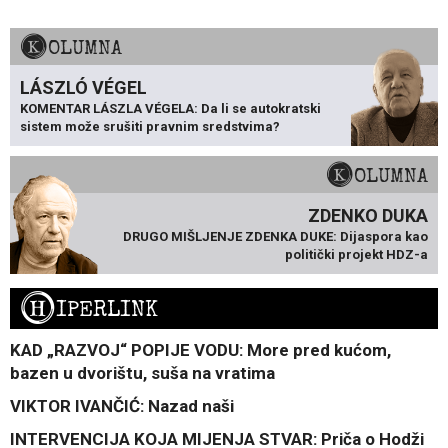
KOLUMNA
LÁSZLÓ VÉGEL
KOMENTAR LÁSZLA VÉGELA: Da li se autokratski
sistem može srušiti pravnim sredstvima?
KOLUMNA
ZDENKO DUKA
DRUGO MIŠLJENJE ZDENKA DUKE: Dijaspora kao
politički projekt HDZ-a
H
IPERLINK
KAD „RAZVOJ“ POPIJE VODU: More pred kućom,
bazen u dvorištu, suša na vratima
VIKTOR IVANČIĆ: Nazad naši
INTERVENCIJA KOJA MIJENJA STVAR: Priča o Hodži