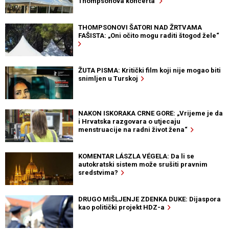
Thompsonova koncerta
THOMPSONOVI ŠATORI NAD ŽRTVAMA
FAŠISTA: „Oni očito mogu raditi štogod žele“
ŽUTA PISMA: Kritički film koji nije mogao biti
snimljen u Turskoj
NAKON ISKORAKA CRNE GORE: „Vrijeme je da
i Hrvatska razgovara o utjecaju
menstruacije na radni život žena“
KOMENTAR LÁSZLA VÉGELA: Da li se
autokratski sistem može srušiti pravnim
sredstvima?
DRUGO MIŠLJENJE ZDENKA DUKE: Dijaspora
kao politički projekt HDZ-a