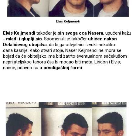
Elvis Keljmendi
Elvis Keljmendi
također je
sin svoga oca Nasera
, upućeni kažu
-
mlađi i gluplji sin
. Spomenuti je također
uhićen nakon
Delalićevog ubojstva
, da bi ga odvjetnici izvukli nekoliko
dana kasnije. Kako stvari stoje, Naser Keljmendi ne mora se
bojati da će obiteljsko ime biti zatrto eventualnom sačekušom
neprijateljskog tabora čija bi mogao biti meta. Liridon i Elvis,
naime, odavno su
u prvoligaškoj formi
.