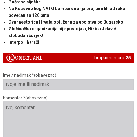
Poštene pljačke
Na Kosovu zbog NATO bombardiranja broj umrlih od raka
povećan za 120 puta
Dvanaestorica Hrvata optužena za ubojstva po Bugarskoj
Zločinačka organizacija nije postojala, Nikica Jelavić
slobodan čovjek!
Interpol ih traži
K
OMENTARI
broj komentara:
35
Ime / nadimak *(obavezno)
Komentar *(obavezno)