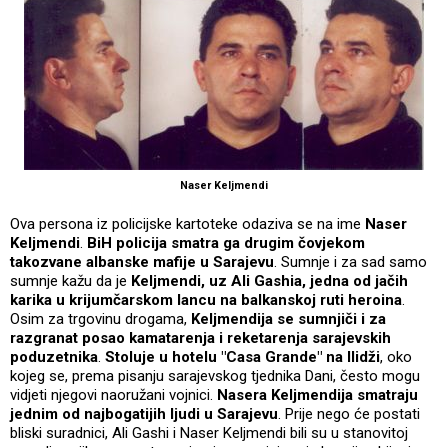
Naser Keljmendi
Ova persona iz policijske kartoteke odaziva se na ime
Naser
Keljmendi
.
BiH policija smatra ga drugim čovjekom
takozvane albanske mafije u Sarajevu
. Sumnje i za sad samo
sumnje kažu da je
Keljmendi, uz Ali Gashia, jedna od jačih
karika u krijumčarskom lancu na balkanskoj ruti heroina
.
Osim za trgovinu drogama,
Keljmendija se sumnjiči i za
razgranat posao kamatarenja i reketarenja sarajevskih
poduzetnika
.
Stoluje u hotelu "Casa Grande" na Ilidži
, oko
kojeg se, prema pisanju sarajevskog tjednika Dani, često mogu
vidjeti njegovi naoružani vojnici.
Nasera Keljmendija smatraju
jednim od najbogatijih ljudi u Sarajevu
. Prije nego će postati
bliski suradnici, Ali Gashi i Naser Keljmendi bili su u stanovitoj