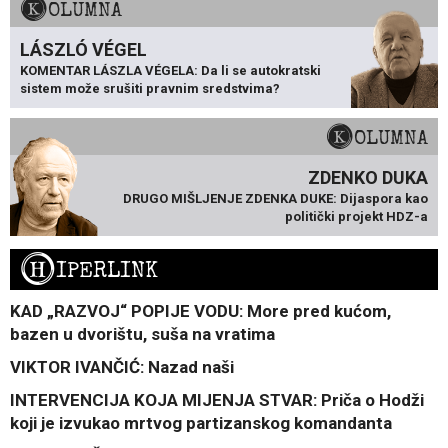
KOLUMNA
LÁSZLÓ VÉGEL
KOMENTAR LÁSZLA VÉGELA: Da li se autokratski
sistem može srušiti pravnim sredstvima?
KOLUMNA
ZDENKO DUKA
DRUGO MIŠLJENJE ZDENKA DUKE: Dijaspora kao
politički projekt HDZ-a
H
IPERLINK
KAD „RAZVOJ“ POPIJE VODU: More pred kućom,
bazen u dvorištu, suša na vratima
VIKTOR IVANČIĆ: Nazad naši
INTERVENCIJA KOJA MIJENJA STVAR: Priča o Hodži
koji je izvukao mrtvog partizanskog komandanta