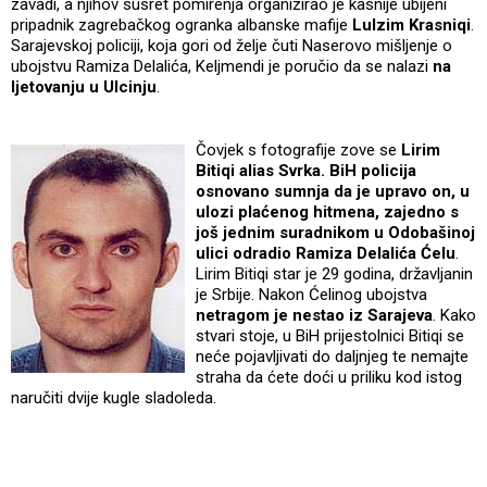
zavadi, a njihov susret pomirenja organizirao je kasnije ubijeni
pripadnik zagrebačkog ogranka albanske mafije
Lulzim Krasniqi
.
Sarajevskoj policiji, koja gori od želje čuti Naserovo mišljenje o
ubojstvu Ramiza Delalića, Keljmendi je poručio da se nalazi
na
ljetovanju u Ulcinju
.
Čovjek s fotografije zove se
Lirim
Bitiqi alias Svrka.
BiH policija
osnovano sumnja da je upravo on, u
ulozi plaćenog hitmena, zajedno s
još jednim suradnikom u Odobašinoj
ulici odradio Ramiza Delalića Ćelu
.
Lirim Bitiqi star je 29 godina, državljanin
je Srbije. Nakon Ćelinog ubojstva
netragom je nestao iz Sarajeva
. Kako
stvari stoje, u BiH prijestolnici Bitiqi se
neće pojavljivati do daljnjeg te nemajte
straha da ćete doći u priliku kod istog
naručiti dvije kugle sladoleda.