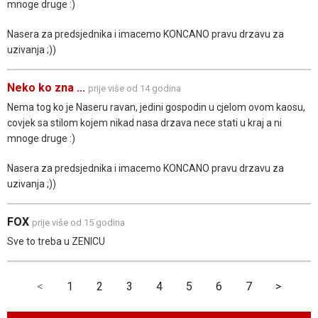
mnoge druge :)
Nasera za predsjednika i imacemo KONCANO pravu drzavu za
uzivanja ;))
Neko ko zna ...
prije više od 14 godina
Nema tog ko je Naseru ravan, jedini gospodin u cjelom ovom kaosu,
covjek sa stilom kojem nikad nasa drzava nece stati u kraj a ni
mnoge druge :)
Nasera za predsjednika i imacemo KONCANO pravu drzavu za
uzivanja ;))
FOX
prije više od 15 godina
Sve to treba u ZENICU
<
1
2
3
4
5
6
7
>