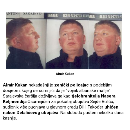
Almir Kukan
Almir Kukan
nekadašnji je
zenički policajac
s podebljim
dosjeom, kojeg se sumnjiči da je "vojnik albanske mafije".
Sarajevska čaršija doživljava ga kao
tjelohranitelja Nasera
Keljmendija
.Osumnjičen za pokušaj ubojstva Sejde Bulića,
sudionik više pucnjava u glavnom gradu BiH. Također
uhićen
nakon Delalićevog ubojstva
. Na slobodu pušten nekoliko dana
kasnije.