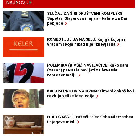
NAJNOVIJE
SLUČAJ ZA ŠIRI DRUŠTVENI KOMPLEKS:
Supetar, Slayerova majica i batine za Dan
pobjede
ROMEO I JULIJA NA SELU: Knjiga kojoj se
vraćam i koja nikad nije iznevjerila
POLEMIKA (BIVŠE) NAVIJAČICE: Kako sam
(zasad) prestala navijati za hrvatsku
reprezentaciju
KRIKOM PROTIV NACIZMA: Limeni doboš koji
razbija velike ideologije
HODOČAŠĆE: Tražeći Friedricha Nietzschea
i njegove misli