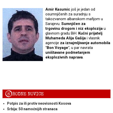
Amir Kasumic
još je jedan od
osumnjičenih za suradnju s
takozvanom albanskom mafijom u
Sarajevu.
Sumnjičen za
trgovinu drogom i niz eksplozija
u
glavnom gradu BiH.
Kućni prijatelj
Muhameda Alija Gašija
i vlasnik
agencije
za iznajmljivanje automobila
"Bon Voyage"
, u par navrata
uništavane podmetanjem
eksplozivnih naprava
.
S
RODNE NOVICE
Potpis za ili protiv neovisnosti Kosova
Srbija: 50 namoćnijih stranaca