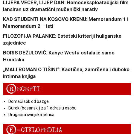
LIJEPA VEČER, LIJEP DAN: Homoseksploatacijski film
lansiran uz dramatični mučenički narativ
KAD STUDENTI NA KOSOVO KRENU: Memorandum 1 i
Memorandum 2 – isti
FILOZOFIJA PALANKE: Estetski kriteriji huliganske
zajednice
BORIS DEŽULOVIĆ: Kanye Westu ostala je samo
Hrvatska
„MALI ROMAN O TIŠINI“: Kaotična, zamršena i duboko
intimna knjiga
R
ECEPTI
Domaći sok od bazge
Burek (bosanski) za 1 odraslu osobu
Drugačija svinjska jetrica
E
-CIKLOPEDIJA