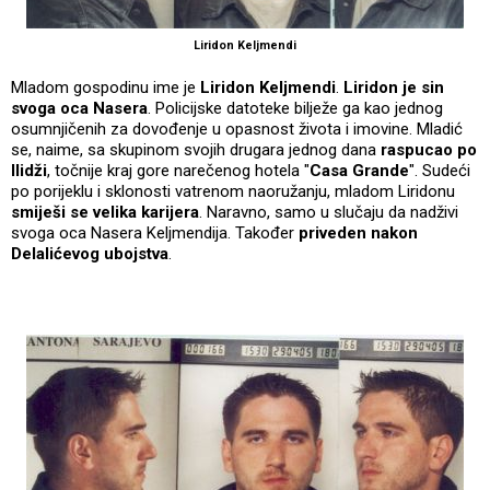
Liridon Keljmendi
Mladom gospodinu ime je
Liridon Keljmendi
.
Liridon je sin
svoga oca Nasera
. Policijske datoteke bilježe ga kao jednog
osumnjičenih za dovođenje u opasnost života i imovine. Mladić
se, naime, sa skupinom svojih drugara jednog dana
raspucao po
Ilidži
, točnije kraj gore narečenog hotela "
Casa Grande
". Sudeći
po porijeklu i sklonosti vatrenom naoružanju, mladom Liridonu
smiješi se velika karijera
. Naravno, samo u slučaju da nadživi
svoga oca Nasera Keljmendija. Također
priveden nakon
Delalićevog ubojstva
.