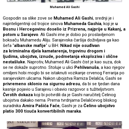
Muhamed Ali Gashi
Gospodin sa slike zove se
Muhamed Ali Gashi
, srednji je i
najinteligentniji od trojice sinova
Muhameda Gashia
, koji je
u
Bosnu i Hercegovinu doselio iz Prizrena, najprije u Kakanj, a
potom u Sarajevo
. Ali Gashi ime je dobio po proslavljenom
boksaču Muhamedu Aliju. Sarajevska čaršija doživljava ga kao
šefa "
albanske mafije
" u BiH.
Nikad
nije osuđivan
za kriminalna djela kamatarenja, trgovinu drogom i
ljudima, ubojstva, iznude, podmetanja eksploziva i slične
nestašluke.
Naprotiv, Muhamed Ali Gashi čist je kao suza, dok
se ne dokaže suprotno. Stoluje u ulici
Pehlivanuša
, a kao njegov
omiljeni hobi moglo bi se istaknuti vozikanje crvenog Ferrarija po
sarajevskim ulicama. Nakon ubojstva Ramiza Delalića, Gashi se
privremeno sklonio na sigurnu adresu
, da bi se tjedan dana
kasnije pojavio u Sarajevu i obavio razgovor s tužiteljstvom.
Čvrstih dokaza
koji bi potvrdili da je Gashi naručitelj Ćelinog
ubojstva dakako nema. Prema tvrdnjama Delalićevog bliskog
suradnika
Amira Pašića Faće
, Gashi je za
Ćelino ubojstvo
platio 300 tisuća konvertibilnih maraka
.