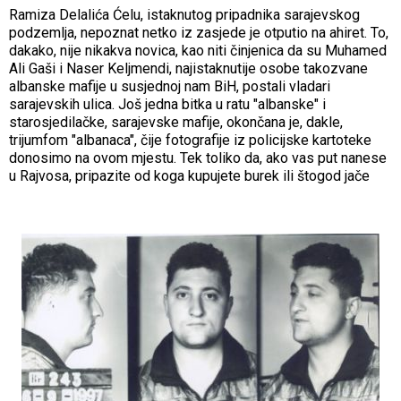
Ramiza Delalića Ćelu, istaknutog pripadnika sarajevskog
podzemlja, nepoznat netko iz zasjede je otputio na ahiret. To,
dakako, nije nikakva novica, kao niti činjenica da su Muhamed
Ali Gaši i Naser Keljmendi, najistaknutije osobe takozvane
albanske mafije u susjednoj nam BiH, postali vladari
sarajevskih ulica. Još jedna bitka u ratu "albanske" i
starosjedilačke, sarajevske mafije, okončana je, dakle,
trijumfom "albanaca", čije fotografije iz policijske kartoteke
donosimo na ovom mjestu. Tek toliko da, ako vas put nanese
u Rajvosa, pripazite od koga kupujete burek ili štogod jače