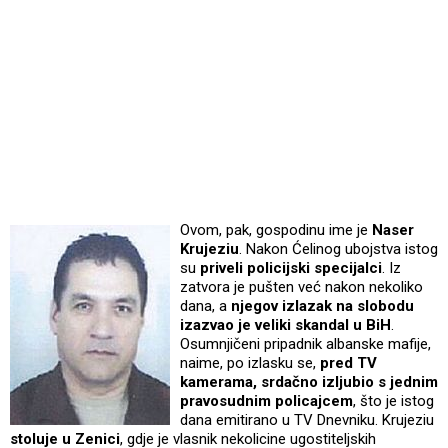
Ovom, pak, gospodinu ime je
Naser
Krujeziu
. Nakon Ćelinog ubojstva istog
su
priveli policijski specijalci
. Iz
zatvora je pušten već nakon nekoliko
dana, a
njegov izlazak na slobodu
izazvao je veliki skandal u BiH
.
Osumnjičeni pripadnik albanske mafije,
naime, po izlasku se,
pred TV
kamerama, srdačno izljubio s jednim
pravosudnim policajcem
,
što je istog
dana emitirano u TV Dnevniku. Krujeziu
stoluje u Zenici
, gdje je vlasnik nekolicine ugostiteljskih