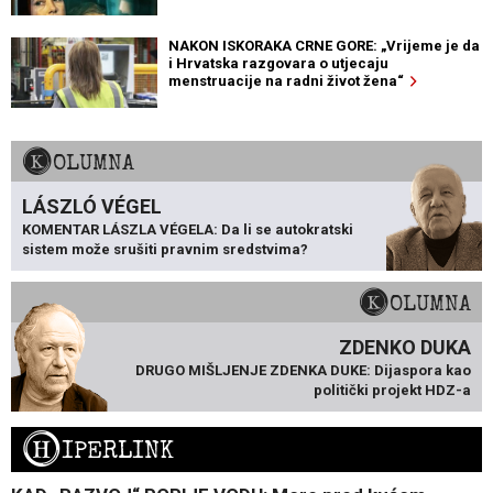
NAKON ISKORAKA CRNE GORE: „Vrijeme je da
i Hrvatska razgovara o utjecaju
menstruacije na radni život žena“
KOLUMNA
LÁSZLÓ VÉGEL
KOMENTAR LÁSZLA VÉGELA: Da li se autokratski
sistem može srušiti pravnim sredstvima?
KOLUMNA
ZDENKO DUKA
DRUGO MIŠLJENJE ZDENKA DUKE: Dijaspora kao
politički projekt HDZ-a
H
IPERLINK