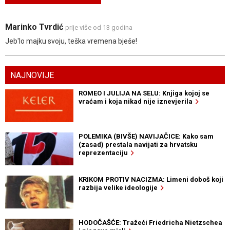
Marinko Tvrdić
prije više od 13 godina
Jeb'lo majku svoju, teška vremena bješe!
NAJNOVIJE
ROMEO I JULIJA NA SELU: Knjiga kojoj se
vraćam i koja nikad nije iznevjerila
POLEMIKA (BIVŠE) NAVIJAČICE: Kako sam
(zasad) prestala navijati za hrvatsku
reprezentaciju
KRIKOM PROTIV NACIZMA: Limeni doboš koji
razbija velike ideologije
HODOČAŠĆE: Tražeći Friedricha Nietzschea