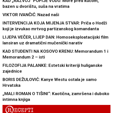
KAD „RAZVOJ“ POPIJE VODU: More pred kućom,
bazen u dvorištu, suša na vratima
VIKTOR IVANČIĆ: Nazad naši
INTERVENCIJA KOJA MIJENJA STVAR: Priča o Hodži
koji je izvukao mrtvog partizanskog komandanta
LIJEPA VEČER, LIJEP DAN: Homoseksploatacijski film
lansiran uz dramatični mučenički narativ
KAD STUDENTI NA KOSOVO KRENU: Memorandum 1 i
Memorandum 2 – isti
FILOZOFIJA PALANKE: Estetski kriteriji huliganske
zajednice
BORIS DEŽULOVIĆ: Kanye Westu ostala je samo
Hrvatska
„MALI ROMAN O TIŠINI“: Kaotična, zamršena i duboko
intimna knjiga
R
ECEPTI