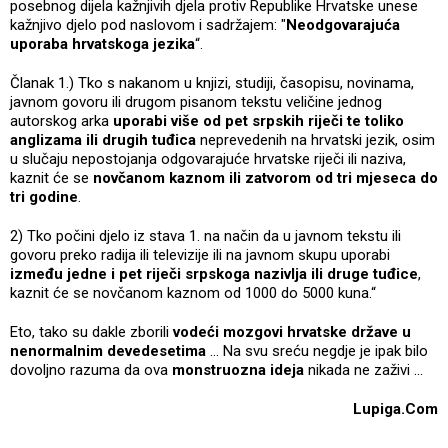
posebnog dijela kažnjivih djela protiv Republike Hrvatske unese
kažnjivo djelo pod naslovom i sadržajem: "
Neodgovarajuća
uporaba hrvatskoga jezika
“.
Članak 1.) Tko s nakanom u knjizi, studiji, časopisu, novinama,
javnom govoru ili drugom pisanom tekstu veličine jednog
autorskog arka
uporabi više od pet srpskih riječi te toliko
anglizama ili drugih tuđica
neprevedenih na hrvatski jezik, osim
u slučaju nepostojanja odgovarajuće hrvatske riječi ili naziva,
kaznit će se
novčanom kaznom ili zatvorom od tri mjeseca do
tri godine
.
2) Tko počini djelo iz stava 1. na način da u javnom tekstu ili
govoru preko radija ili televizije ili na javnom skupu uporabi
između jedne i pet riječi srpskoga nazivlja ili druge tuđice
,
kaznit će se novčanom kaznom od 1000 do 5000 kuna.“
Eto, tako su dakle zborili
vodeći mozgovi hrvatske države u
nenormalnim devedesetima
... Na svu sreću negdje je ipak bilo
dovoljno razuma da ova
monstruozna ideja
nikada ne zaživi ...
Lupiga.Com