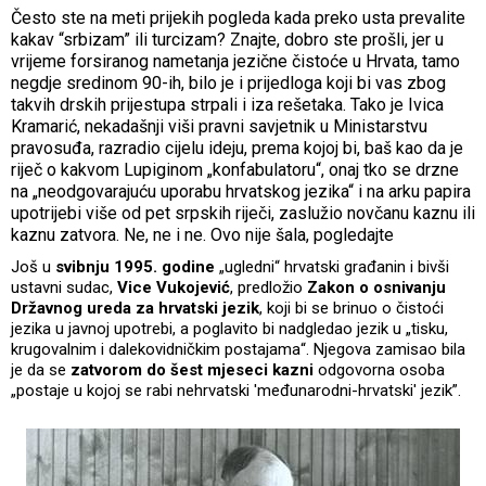
Često ste na meti prijekih pogleda kada preko usta prevalite
kakav “srbizam” ili turcizam? Znajte, dobro ste prošli, jer u
vrijeme forsiranog nametanja jezične čistoće u Hrvata, tamo
negdje sredinom 90-ih, bilo je i prijedloga koji bi vas zbog
takvih drskih prijestupa strpali i iza rešetaka. Tako je Ivica
Kramarić, nekadašnji viši pravni savjetnik u Ministarstvu
pravosuđa, razradio cijelu ideju, prema kojoj bi, baš kao da je
riječ o kakvom Lupiginom „konfabulatoru“, onaj tko se drzne
na „neodgovarajuću uporabu hrvatskog jezika“ i na arku papira
upotrijebi više od pet srpskih riječi, zaslužio novčanu kaznu ili
kaznu zatvora. Ne, ne i ne. Ovo nije šala, pogledajte
Još u
svibnju 1995. godine
„ugledni“ hrvatski građanin i bivši
ustavni sudac,
Vice Vukojević
, predložio
Zakon o osnivanju
Državnog ureda za hrvatski jezik
, koji bi se brinuo o čistoći
jezika u javnoj upotrebi, a poglavito bi nadgledao jezik u „tisku,
krugovalnim i dalekovidničkim postajama“. Njegova zamisao bila
je da se
zatvorom do šest mjeseci kazni
odgovorna osoba
„postaje u kojoj se rabi nehrvatski 'međunarodni-hrvatski' jezik”.