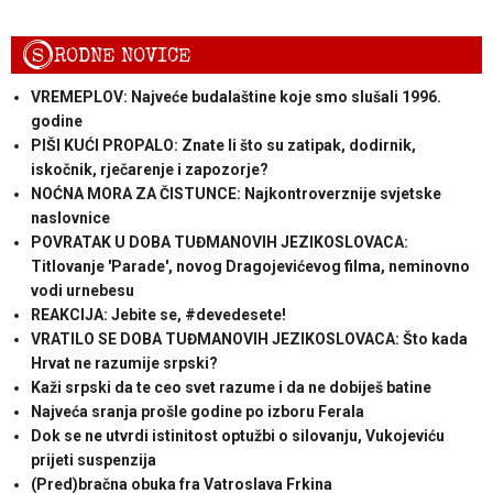
S
RODNE NOVICE
VREMEPLOV: Najveće budalaštine koje smo slušali 1996.
godine
PIŠI KUĆI PROPALO: Znate li što su zatipak, dodirnik,
iskočnik, rječarenje i zapozorje?
NOĆNA MORA ZA ČISTUNCE: Najkontroverznije svjetske
naslovnice
POVRATAK U DOBA TUĐMANOVIH JEZIKOSLOVACA:
Titlovanje 'Parade', novog Dragojevićevog filma, neminovno
vodi urnebesu
REAKCIJA: Jebite se, #devedesete!
VRATILO SE DOBA TUĐMANOVIH JEZIKOSLOVACA: Što kada
Hrvat ne razumije srpski?
Kaži srpski da te ceo svet razume i da ne dobiješ batine
Najveća sranja prošle godine po izboru Ferala
Dok se ne utvrdi istinitost optužbi o silovanju, Vukojeviću
prijeti suspenzija
(Pred)bračna obuka fra Vatroslava Frkina