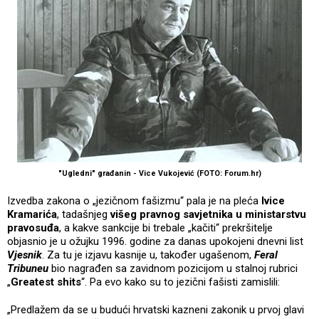
"Ugledni" građanin - Vice Vukojević (FOTO: Forum.hr)
Izvedba zakona o „jezičnom fašizmu“ pala je na pleća
Ivice
Kramarića
, tadašnjeg
višeg pravnog savjetnika u ministarstvu
pravosuđa
, a kakve sankcije bi trebale „kačiti“ prekršitelje
objasnio je u ožujku 1996. godine za danas upokojeni dnevni list
Vjesnik
. Za tu je izjavu kasnije u, također ugašenom,
Feral
Tribuneu
bio nagrađen sa zavidnom pozicijom u stalnoj rubrici
„
Greatest shits
“. Pa evo kako su to jezični fašisti zamislili:
„Predlažem da se u budući hrvatski kazneni zakonik u prvoj glavi