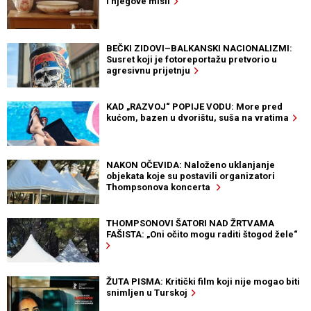
i njegove misli
BEČKI ZIDOVI–BALKANSKI NACIONALIZMI:
Susret koji je fotoreportažu pretvorio u
agresivnu prijetnju
KAD „RAZVOJ“ POPIJE VODU: More pred
kućom, bazen u dvorištu, suša na vratima
NAKON OČEVIDA: Naloženo uklanjanje
objekata koje su postavili organizatori
Thompsonova koncerta
THOMPSONOVI ŠATORI NAD ŽRTVAMA
FAŠISTA: „Oni očito mogu raditi štogod žele“
ŽUTA PISMA: Kritički film koji nije mogao biti
snimljen u Turskoj