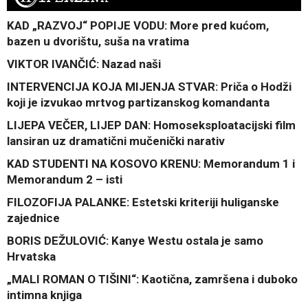
KAD „RAZVOJ“ POPIJE VODU: More pred kućom,
bazen u dvorištu, suša na vratima
VIKTOR IVANČIĆ: Nazad naši
INTERVENCIJA KOJA MIJENJA STVAR: Priča o Hodži
koji je izvukao mrtvog partizanskog komandanta
LIJEPA VEČER, LIJEP DAN: Homoseksploatacijski film
lansiran uz dramatični mučenički narativ
KAD STUDENTI NA KOSOVO KRENU: Memorandum 1 i
Memorandum 2 – isti
FILOZOFIJA PALANKE: Estetski kriteriji huliganske
zajednice
BORIS DEŽULOVIĆ: Kanye Westu ostala je samo
Hrvatska
„MALI ROMAN O TIŠINI“: Kaotična, zamršena i duboko
intimna knjiga