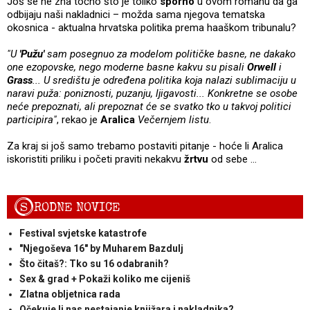
Još se ne zna točno što je toliko
sporno
u ovom romanu da ga
odbijaju naši nakladnici – možda sama njegova tematska
okosnica - aktualna hrvatska politika prema haaškom tribunalu?
"U
'Pužu'
sam posegnuo za modelom političke basne, ne dakako
one ezopovske, nego moderne basne kakvu su pisali
Orwell
i
Grass
... U središtu je određena politika koja nalazi sublimaciju u
naravi puža: poniznosti, puzanju, ljigavosti... Konkretne se osobe
neće prepoznati, ali prepoznat će se svatko tko u takvoj politici
participira"
, rekao je
Aralica
Večernjem listu
.
Za kraj si još samo trebamo postaviti pitanje - hoće li Aralica
iskoristiti priliku i početi praviti nekakvu
žrtvu
od sebe …
S
RODNE NOVICE
Festival svjetske katastrofe
"Njegoševa 16" by Muharem Bazdulj
Što čitaš?: Tko su 16 odabranih?
Sex & grad + Pokaži koliko me cijeniš
Zlatna obljetnica rada
Očekuje li nas nestajanje knjižara i nakladnika?