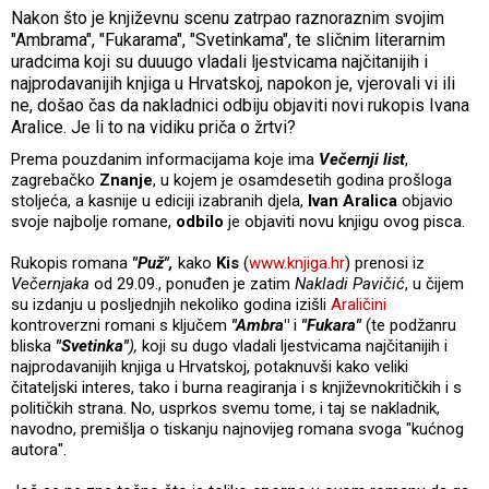
Nakon što je književnu scenu zatrpao raznoraznim svojim
"Ambrama", "Fukarama", "Svetinkama", te sličnim literarnim
uradcima koji su duuugo vladali ljestvicama najčitanijih i
najprodavanijih knjiga u Hrvatskoj, napokon je, vjerovali vi ili
ne, došao čas da nakladnici odbiju objaviti novi rukopis Ivana
Aralice. Je li to na vidiku priča o žrtvi?
Prema pouzdanim informacijama koje ima
Večernji list
,
zagrebačko
Znanje
, u kojem je osamdesetih godina prošloga
stoljeća, a kasnije u ediciji izabranih djela,
Ivan Aralica
objavio
svoje najbolje romane,
odbilo
je objaviti novu knjigu ovog pisca.
Rukopis romana
"Puž",
kako
Kis
(
www.knjiga.hr
) prenosi iz
Večernjaka
od 29.09., ponuđen je zatim
Nakladi Pavičić
, u čijem
su izdanju u posljednjih nekoliko godina izišli
Araličini
kontroverzni romani s ključem
"Ambra
"
i
"Fukara"
(te podžanru
bliska
"Svetinka"
),
koji su dugo vladali ljestvicama najčitanijih i
najprodavanijih knjiga u Hrvatskoj, potaknuvši kako veliki
čitateljski interes, tako i burna reagiranja i s književnokritičkih i s
političkih strana. No, usprkos svemu tome, i taj se nakladnik,
navodno, premišlja o tiskanju najnovijeg romana svoga "kućnog
autora".