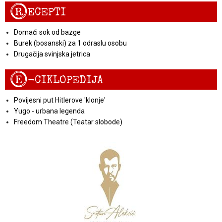
R
ECEPTI
Domaći sok od bazge
Burek (bosanski) za 1 odraslu osobu
Drugačija svinjska jetrica
E
-CIKLOPEDIJA
Povijesni put Hitlerove 'klonje'
Yugo - urbana legenda
Freedom Theatre (Teatar slobode)