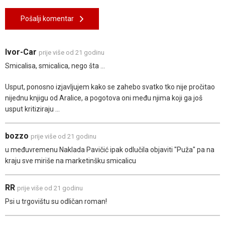
Pošalji komentar
Ivor-Car
prije više od 21 godinu
Smicalisa, smicalica, nego šta ...
Usput, ponosno izjavljujem kako se zahebo svatko tko nije pročitao
nijednu knjigu od Aralice, a pogotova oni među njima koji ga još
usput kritiziraju ...
bozzo
prije više od 21 godinu
u međuvremenu Naklada Pavičić ipak odlučila objaviti "Puža" pa na
kraju sve miriše na marketinšku smicalicu
RR
prije više od 21 godinu
Psi u trgovištu su odličan roman!