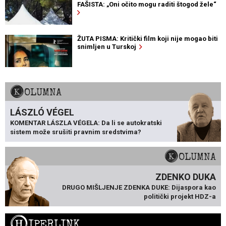
FAŠISTA: „Oni očito mogu raditi štogod žele“
ŽUTA PISMA: Kritički film koji nije mogao biti
snimljen u Turskoj
KOLUMNA
LÁSZLÓ VÉGEL
KOMENTAR LÁSZLA VÉGELA: Da li se autokratski
sistem može srušiti pravnim sredstvima?
KOLUMNA
ZDENKO DUKA
DRUGO MIŠLJENJE ZDENKA DUKE: Dijaspora kao
politički projekt HDZ-a
H
IPERLINK