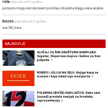
rola
prije više od 21 godinu
ponosno mogu reći da nisam pročitao niti jednu knjigu ivana aralice.
bozzo
prije više od 21 godinu
sve OK, Ivore...
NAJNOVIJE
SLUČAJ ZA ŠIRI DRUŠTVENI KOMPLEKS:
Supetar, Slayerova majica i batine za Dan
pobjede
ROMEO I JULIJA NA SELU: Knjiga kojoj se
vraćam i koja nikad nije iznevjerila
POLEMIKA (BIVŠE) NAVIJAČICE: Kako sam
(zasad) prestala navijati za hrvatsku
reprezentaciju