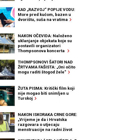
KAD „RAZVOJ“ POPIJE VODU:
More pred kućom, bazen u
dvorištu, suša na vratima
NAKON OČEVIDA: Naloženo
uklanjanje objekata koje su
postavili organizatori
Thompsonova koncerta
THOMPSONOVI ŠATORI NAD
ŽRTVAMA FAŠISTA: „Oni očito
mogu raditi štogod žele“
ŽUTA PISMA: Kritički film koji
nije mogao biti snimljen u
Turskoj
NAKON ISKORAKA CRNE GORE:
„Vrijeme je da i Hrvatska
razgovara o utjecaju
menstruacije na radni život
žena“