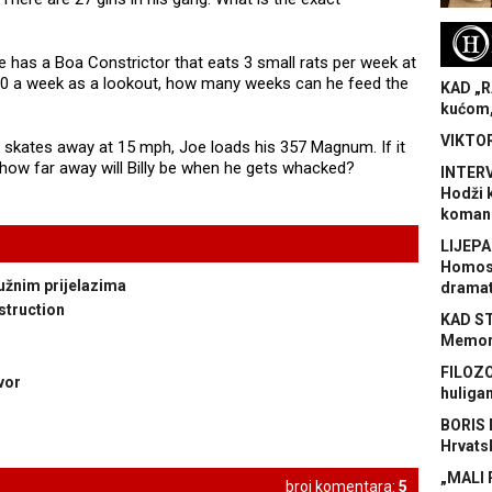
H
ie has a Boa Constrictor that eats 3 small rats per week at
700 a week as a lookout, how many weeks can he feed the
KAD „R
kućom,
VIKTOR
ly skates away at 15 mph, Joe loads his 357 Magnum. If it
 how far away will Billy be when he gets whacked?
INTERV
Hodži 
koman
LIJEPA
Homose
užnim prijelazima
dramat
struction
KAD S
Memora
FILOZO
vor
huliga
BORIS 
Hrvats
„MALI 
broj komentara:
5