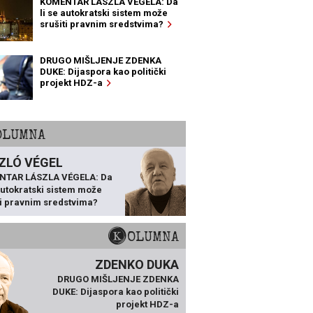
KOMENTAR LÁSZLA VÉGELA: Da
li se autokratski sistem može
srušiti pravnim sredstvima?
DRUGO MIŠLJENJE ZDENKA
DUKE: Dijaspora kao politički
projekt HDZ-a
KOLUMNA
ZLÓ VÉGEL
NTAR LÁSZLA VÉGELA: Da
 autokratski sistem može
ti pravnim sredstvima?
KOLUMNA
ZDENKO DUKA
DRUGO MIŠLJENJE ZDENKA
DUKE: Dijaspora kao politički
projekt HDZ-a