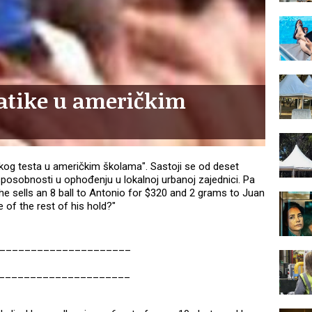
atike u američkim
g testa u američkim školama". Sastoji se od deset
sposobnosti u ophođenju u lokalnoj urbanoj zajednici. Pa
he sells an 8 ball to Antonio for $320 and 2 grams to Juan
e of the rest of his hold?"
_____________________
_____________________