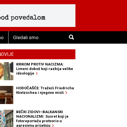
mo
Gledali smo
NOVIJE
KRIKOM PROTIV NACIZMA:
Limeni doboš koji razbija velike
ideologije
HODOČAŠĆE: Tražeći Friedricha
Nietzschea i njegove misli
BEČKI ZIDOVI–BALKANSKI
NACIONALIZMI: Susret koji je
fotoreportažu pretvorio u
agresivnu prijetnju