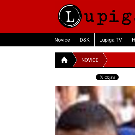
Novice
D&K
Lupiga TV
H
NOVICE