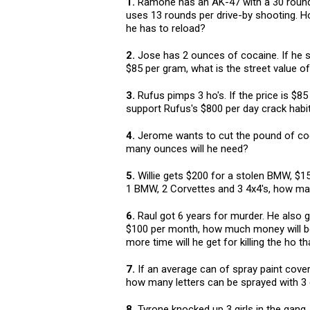
1.
Ramone has an AK-47 with a 30 round c
uses 13 rounds per drive-by shooting.
he has to reload?
2.
Jose has 2 ounces of cocaine. If he se
$85 per gram, what is the street value of
3.
Rufus pimps 3 ho's. If the price is $8
support Rufus's $800 per day crack habi
4.
Jerome wants to cut the pound of co
many ounces will he need?
5.
Willie gets $200 for a stolen BMW, $150
1 BMW, 2 Corvettes and 3 4x4's, how man
6.
Raul got 6 years for murder. He also 
$100 per month, how much money will be
more time will he get for killing the ho 
7.
If an average can of spray paint cover
how many letters can be sprayed with 3 e
8.
Tyrone knocked up 3 girls in the gang. 