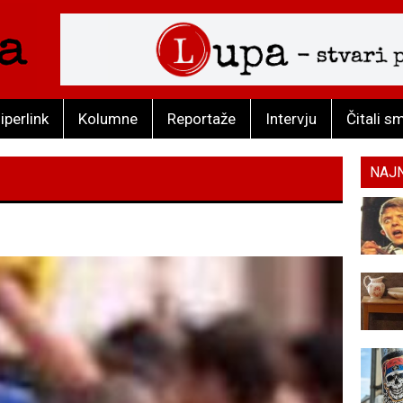
iperlink
Kolumne
Reportaže
Intervju
Čitali s
NAJ