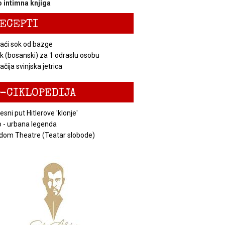
 intimna knjiga
ECEPTI
ći sok od bazge
k (bosanski) za 1 odraslu osobu
čija svinjska jetrica
-CIKLOPEDIJA
esni put Hitlerove 'klonje'
 - urbana legenda
dom Theatre (Teatar slobode)