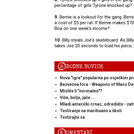
percentage of girls Tyrone knocked up?
9.
Bernie is a lookout for the gang. Bern
a cost of $5 per rat. If Bernie makes $
Boa on one week's income?
10.
Billy steals Joe's skateboard. As Bil
takes Joe 20 seconds to load his piece,
S
RODNE NOVICE
Nova "igra" popularna po osječkim pr
Bezvezna fora - Weapons of Mass De
Mislite li "normalno"?
Više, bolje, jače ...
Mladi američki crnac, odredište - zat
Testiranje na marihuanu u školi
Testirajte se
K
OMENTARI