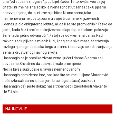
ona:"od stida ne mogase", pod bijeli čador Tintorovića, već da joj
čitatelj ni ime ne zna.Toliko je njena ličnost utisana i cak u pjesmi
obezvrijedjena, da joj ni ime nije bitno.Ni ona sama,tako
neimenovana ne postoji,osim u svijesti usmene knjizevnosti.
I danas je dio obligatorne lektire, ali da li se sto promijenilo? Tesko da
jeste, kada čak i profesori knjizevnosti laprdaju o teskom polozaju
žene tada, jadno odvajajući 17 stoljece od vremena danas.Radi
takvog zaglupljivanja mladih ljudi, i peglanja sive mase, te trazenja
razloga njenog nedolaska begu u sramu i desavaju se odstranjivanja
zena iz drustvenog i javnog zivota.
Hasanaginica je praslika zivota zene i jučer i danas.Sjetimo se i
povezimo.Shvatimo da se svijet malo promijenio.
Necija bivsa supruga je u ravni s neimenovanom
Hasanaginicom.Nema ime, bas kao što se ime Julijane Matanović
hoće izbrisati samo isticanjem bracnog statusa( bas kao i
Hasanaginica), jeste dokaz nase tribalnosti i zaostalosti.Makar to i
HAZU bio!
NAJNOVIJE