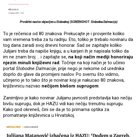
Prvobitni naslov objavljen u Slobodnoj (SCREENSHOT: Slobodna Dalmacija)
To je rečenica od 80 znakova. Prekucajte je i provjerite koliko
vam vremena treba za tu radnju. Eto, toliko je trebalo novinaru da
tog dana zaradi svoj dnevni honorar. Sad se zapitajte koliko
Julijani treba da napiše knjigu, a u karijeri ih je napisala toliko da
im ne znam broj ... i zapitajte se,
na koji način mediji honoriraju
njezin minuli književni rad
. Točnije na koji način je to učinio
portal
Slobodne Dalmacije
, prije nego je nekome od urednika
doprlo do glave da promijeni naslov. Po svemu što vidimo,
učinjeno je to tako što je novinar koji je nakucao 80 znakova,
književnicu nazvao
nečijom bivšom suprugom
.
Zanimljivo je kako novinar Julijanu javnosti predstavlja kao nečiju
bivšu suprugu, dok je HAZU vidi kao nečiju trenutnu suprugu.
Kako god okreneš, čini se da je to primarna optika za
promatranje književnica u Hrvatskoj.