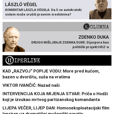
LÁSZLÓ VÉGEL
KOMENTAR LÁSZLA VÉGELA: Da li se autokratski
sistem može srušiti pravnim sredstvima?
KOLUMNA
ZDENKO DUKA
DRUGO MIŠLJENJE ZDENKA DUKE: Dijaspora kao
politički projekt HDZ-a
H
IPERLINK
KAD „RAZVOJ“ POPIJE VODU: More pred kućom,
bazen u dvorištu, suša na vratima
VIKTOR IVANČIĆ: Nazad naši
INTERVENCIJA KOJA MIJENJA STVAR: Priča o Hodži
koji je izvukao mrtvog partizanskog komandanta
LIJEPA VEČER, LIJEP DAN: Homoseksploatacijski film
lansiran uz dramatični mučenički narativ