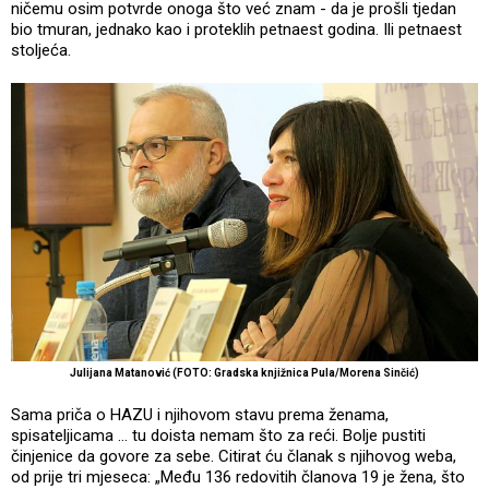
ničemu osim potvrde onoga što već znam - da je prošli tjedan
bio tmuran, jednako kao i proteklih petnaest godina. Ili petnaest
stoljeća.
Julijana Matanović (FOTO: Gradska knjižnica Pula/Morena Sinčić)
Sama priča o HAZU i njihovom stavu prema ženama,
spisateljicama ... tu doista nemam što za reći. Bolje pustiti
činjenice da govore za sebe. Citirat ću članak s njihovog weba,
od prije tri mjeseca: „Među 136 redovitih članova 19 je žena, što