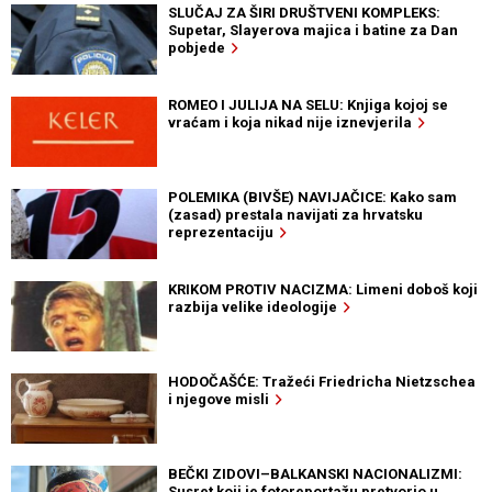
SLUČAJ ZA ŠIRI DRUŠTVENI KOMPLEKS:
Supetar, Slayerova majica i batine za Dan
pobjede
ROMEO I JULIJA NA SELU: Knjiga kojoj se
vraćam i koja nikad nije iznevjerila
POLEMIKA (BIVŠE) NAVIJAČICE: Kako sam
(zasad) prestala navijati za hrvatsku
reprezentaciju
KRIKOM PROTIV NACIZMA: Limeni doboš koji
razbija velike ideologije
HODOČAŠĆE: Tražeći Friedricha Nietzschea
i njegove misli
BEČKI ZIDOVI–BALKANSKI NACIONALIZMI:
Susret koji je fotoreportažu pretvorio u