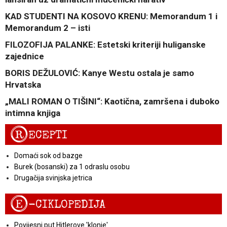
KAD STUDENTI NA KOSOVO KRENU: Memorandum 1 i
Memorandum 2 – isti
FILOZOFIJA PALANKE: Estetski kriteriji huliganske
zajednice
BORIS DEŽULOVIĆ: Kanye Westu ostala je samo
Hrvatska
„MALI ROMAN O TIŠINI“: Kaotična, zamršena i duboko
intimna knjiga
R
ECEPTI
Domaći sok od bazge
Burek (bosanski) za 1 odraslu osobu
Drugačija svinjska jetrica
E
-CIKLOPEDIJA
Povijesni put Hitlerove 'klonje'