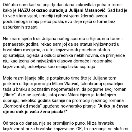
Odšutio sam kad se prije tjedan dana zakovitlala priča o tome
kako je
HAZU otkazao suradnju Julijani Matanović
. Sad kad je
to već stara vijest, i mediji i njihovi vjerni žderači svega
posluženoga imaju preča posla, evo dvije riječi o tome bez
uzburkanih strasti.
Ne znam sjeća li se Julijana našeg susreta u Rijeci, ima tome i
petnaestak godina, rekao sam joj da se status književnosti u
hrvatskim medijima, a u toj književnosti posebno status
spisateljica, ogleda u odluci urednika nekih novina, da primjerice
nju, kao jednu od najvažnijih glasova domaće i regionalne
književnosti, oslovljava kao nečiju bivšu suprugu.
Moje razmišljanje bilo je potaknuto time što je Julijana tom
prilikom u Rijeci pomogla Milani Vlaović, talentiranoj spisateljici
tada u braku s poznatim nogometašem, da pogurne svoj roman
„Blato“. Ako se sjećate, istoj onoj Milani čijem je tadašnjem
suprugu, nekoliko godina kasnije na promociji njezinog romana
„Bomboni od meda“ upućeno novinarsko pitanje:
“A tko je čuvao
djecu dok je vaša žena pisala?“
Od tada do danas, nije se promijenilo puno. Ni za hrvatsku
književnost ni za hrvatske književnice. OK, to saznanje ne služi mi