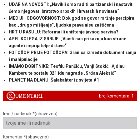
UDAR NA NOVOSTI: „Navikli smo raditi partizanski i nastavit
ćemo njegovati bratstvo srpskih i hrvatskih novinara“
MEDIJI I ODGOVORNOST: Dok god se govor mržnje percipira
kao „drugo mišljenje“, ljudska prava nisu zaštićena
HRT U RASULU: Reforma ili uništenje javnog servisa?
APEL KOLEGA IZ SRBIJE: „Vlasti nas prikazuju kao strane
agente i neprijatelje države“
FOTOŠOP PRIJE FOTOŠOPA: Granica između dokumentiranja
i manipulacije
IMAMO DOBITNIKE: Teofilu Pančiću, Vanji Stokić i Ajdinu
Kamberu te portalu 021 idu nagrade „Srđan Aleksić“
PLANET NA DLANU: Šalabahter iz svijeta #1
K
OMENTARI
broj komentara:
1
Ime / nadimak *(obavezno)
Komentar *(obavezno)