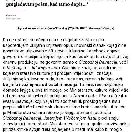
Ispravljeni naslov objavljen u Slobodnoj (SCREENSHOT: Slobodna Dalmacija)
Da ne ostane nerečeno i da se ne pitate zašto uopće
uspoređujem Julijanin književni opus i novinski članak kojeg čine
novinarovo utipkavanje 80 slova i Julijanina Facebook objava,
govoreći o medijima koji su njezin Facebook status uvrstili u svoj
dnevnu produkciju, ne govorim samo o
Slobodnoj Dalmaciji
, već i
o
Večernjem
i
Jutarnjem listu
. Ako niste znali, to su isti mediji
koje Ministarstvo kulture pri procjeni vrijednosti i značaja
Julijaninog književnog rada, kao i rada nas, njezinih kolega, vidi
boljima i važnijima od ostalih medija
. Točnije, recenzija neke
domaće knjige u ova tri medija, po Ministarstvu kulture vrijedi više
od recenzija objavljenih, primjerice u
Novom listu
,
Glasu Istre
ili u
Glasu Slavonije
, koji, valja i to spomenuti, prošlog tjedna nisu
prepisivali tuđe Facebook statuse i time kreirali sadržaj. A to, da
je Ministarstvu važnija recenzija knjige domaćih autora u
Slobodnoj Dalmaciji
,
Jutarnjem
i
Večernjem listu
, pisci znaju
zahvaljujući tome što ih Ministarstvo koncem godine poziva neka
prilože kritike svojih djela objavljene u medijima, kako bi moglo