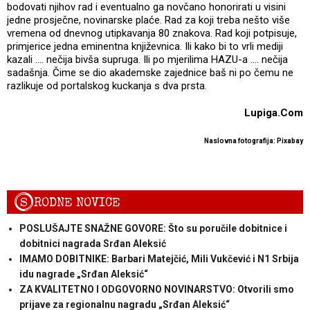
bodovati njihov rad i eventualno ga novčano honorirati u visini
jedne prosječne, novinarske plaće. Rad za koji treba nešto više
vremena od dnevnog utipkavanja 80 znakova. Rad koji potpisuje,
primjerice jedna eminentna književnica. Ili kako bi to vrli mediji
kazali .... nečija bivša supruga. Ili po mjerilima HAZU-a .... nečija
sadašnja. Čime se dio akademske zajednice baš ni po čemu ne
razlikuje od portalskog kuckanja s dva prsta.
Lupiga.Com
Naslovna fotografija: Pixabay
S
RODNE NOVICE
POSLUŠAJTE SNAŽNE GOVORE: Što su poručile dobitnice i
dobitnici nagrada Srđan Aleksić
IMAMO DOBITNIKE: Barbari Matejčić, Mili Vukčević i N1 Srbija
idu nagrade „Srđan Aleksić“
ZA KVALITETNO I ODGOVORNO NOVINARSTVO: Otvorili smo
prijave za regionalnu nagradu „Srđan Aleksić“