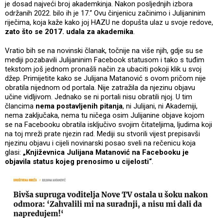
je dosad najveći broj akademkinja. Nakon posljednjih izbora
održanih 2022. bilo ih je 17.“ Ovu činjenicu začinimo i Julijaninim
riječima, koja kaže kako joj HAZU ne dopušta ulaz u svoje redove,
zato što se 2017. udala za akademika
.
Vratio bih se na novinski članak, točnije na više njih, gdje su se
mediji pozabavili Julijaninim Facebook statusom i tako s tuđim
tekstom još jednom pronašli način za ubaciti pokoji klik u svoj
džep. Primijetite kako se Julijana Matanović s ovom pričom nije
obratila nijednom od portala. Nije zatražila da njezinu objavu
učine vidljivom. Jednako se ni portali nisu obratili njoj. U tim
člancima
nema postavljenih pitanja
, ni Julijani, ni Akademiji,
nema zaključaka, nema tu ničega osim Julijanine objave kojom
se na Facebooku obratila isključivo svojim čitateljima, ljudima koji
na toj mreži prate njezin rad. Mediji su stvorili vijest prepisavši
njezinu objavu i cijeli novinarski posao sveli na rečenicu koja
glasi:
„Književnica Julijana Matanović na Facebooku je
objavila status kojeg prenosimo u cijelosti“
.