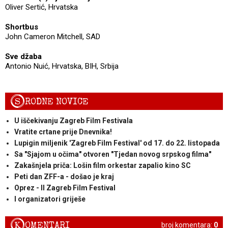
Oliver Sertić, Hrvatska
Shortbus
John Cameron Mitchell, SAD
Sve džaba
Antonio Nuić, Hrvatska, BIH, Srbija
S
RODNE NOVICE
U iščekivanju Zagreb Film Festivala
Vratite crtane prije Dnevnika!
Lupigin miljenik 'Zagreb Film Festival' od 17. do 22. listopada
Sa "Sjajom u očima" otvoren "Tjedan novog srpskog filma"
Zakašnjela priča: Lošin film orkestar zapalio kino SC
Peti dan ZFF-a - došao je kraj
Oprez - II Zagreb Film Festival
I organizatori griješe
K
OMENTARI
broj komentara:
0