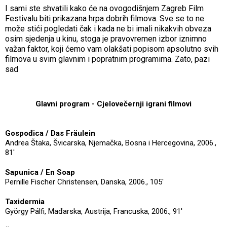
I sami ste shvatili kako će na ovogodišnjem Zagreb Film
Festivalu biti prikazana hrpa dobrih filmova. Sve se to ne
može stići pogledati čak i kada ne bi imali nikakvih obveza
osim sjedenja u kinu, stoga je pravovremen izbor iznimno
važan faktor, koji ćemo vam olakšati popisom apsolutno svih
filmova u svim glavnim i popratnim programima. Zato, pazi
sad
Glavni program - Cjelovečernji igrani filmovi
Gospođica / Das Fräulein
Andrea Štaka, Švicarska, Njemačka, Bosna i Hercegovina, 2006.,
81'
Sapunica / En Soap
Pernille Fischer Christensen, Danska, 2006., 105'
Taxidermia
György Pálfi, Mađarska, Austrija, Francuska, 2006., 91'