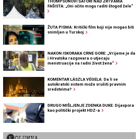
THOMPSONOVI ŠATORI NAD ŽRTVAMA
FAŠISTA: „Oni očito mogu raditi štogod žele“
ŽUTA PISMA: Kritički film koji nije mogao biti
snimljen u Turskoj
NAKON ISKORAKA CRNE GORE: „Vrijeme je da
i Hrvatska razgovara o utjecaju
menstruacije na radni život žena“
KOMENTAR LÁSZLA VÉGELA: Da li se
autokratski sistem može srušiti pravnim
sredstvima?
DRUGO MIŠLJENJE ZDENKA DUKE: Dijaspora
kao politički projekt HDZ-a
KOLUMNA