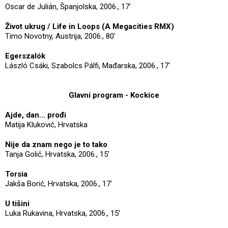
Oscar de Julián, Španjolska, 2006., 17'
Život ukrug / Life in Loops (A Megacities RMX)
Timo Novotny, Austrija, 2006., 80'
Egerszalók
László Csáki, Szabolcs Pálfi, Mađarska, 2006., 17'
Glavni program - Kockice
Ajde, dan... prođi
Matija Kluković, Hrvatska
Nije da znam nego je to tako
Tanja Golić, Hrvatska, 2006., 15'
Torsia
Jakša Borić, Hrvatska, 2006., 17'
U tišini
Luka Rukavina, Hrvatska, 2006., 15'