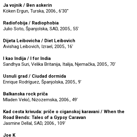
Ja vojnik / Ben askerin
Köken Ergun, Turska, 2006., 6'30''
Radiofobija / Radiophobia
Julio Soto, Španjolska, SAD, 2005., 55'
Dijeta Leibovicha / Diet Leibovich
Avishag Leibovich, Izrael, 2005., 16'
I kao Indija / I for India
Sandhya Suri, Velika Britanija, Italija, Njemačka, 2005., 70'
Usnuli grad / Ciudad dormida
Enrique Rodríguez, Španjolska, 2005., 9'
Balkanska rock priča
Mladen Vekić, Nizozemska, 2006., 49'
Kad cesta krivuda: priče o ciganskoj karavani / When the
Road Bends: Tales of a Gypsy Caravan
Jasmine Dellal, SAD, 2006., 109'
Joe K