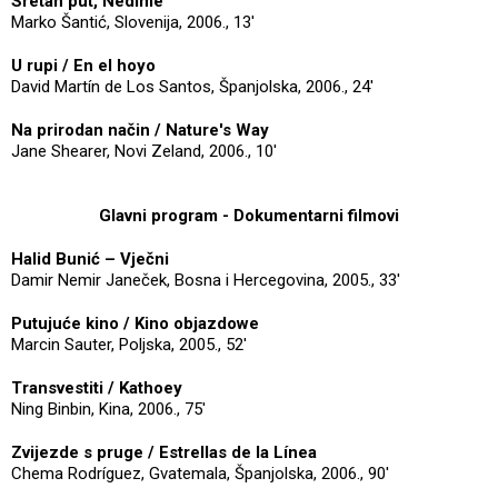
Sretan put, Nedime
Marko Šantić, Slovenija, 2006., 13'
U rupi / En el hoyo
David Martín de Los Santos, Španjolska, 2006., 24'
Na prirodan način / Nature's Way
Jane Shearer, Novi Zeland, 2006., 10'
Glavni program - Dokumentarni filmovi
Halid Bunić – Vječni
Damir Nemir Janeček, Bosna i Hercegovina, 2005., 33'
Putujuće kino / Kino objazdowe
Marcin Sauter, Poljska, 2005., 52'
Transvestiti / Kathoey
Ning Binbin, Kina, 2006., 75'
Zvijezde s pruge / Estrellas de la Línea
Chema Rodríguez, Gvatemala, Španjolska, 2006., 90'