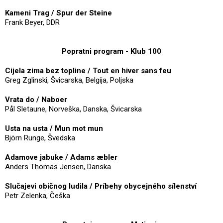
Kameni Trag / Spur der Steine
Frank Beyer, DDR
Popratni program - Klub 100
Cijela zima bez topline / Tout en hiver sans feu
Greg Zglinski, Švicarska, Belgija, Poljska
Vrata do / Naboer
Pål Sletaune, Norveška, Danska, Švicarska
Usta na usta / Mun mot mun
Björn Runge, Švedska
Adamove jabuke / Adams æbler
Anders Thomas Jensen, Danska
Slučajevi običnog ludila / Príbehy obycejného sílenství
Petr Zelenka, Češka