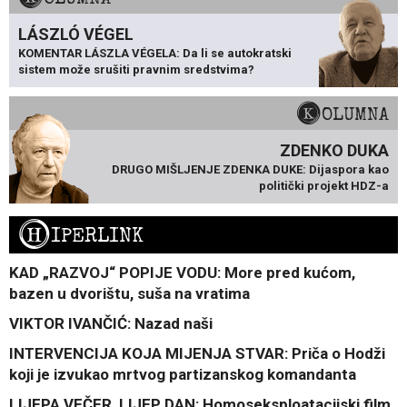
LÁSZLÓ VÉGEL
KOMENTAR LÁSZLA VÉGELA: Da li se autokratski
sistem može srušiti pravnim sredstvima?
KOLUMNA
ZDENKO DUKA
DRUGO MIŠLJENJE ZDENKA DUKE: Dijaspora kao
politički projekt HDZ-a
H
IPERLINK
KAD „RAZVOJ“ POPIJE VODU: More pred kućom,
bazen u dvorištu, suša na vratima
VIKTOR IVANČIĆ: Nazad naši
INTERVENCIJA KOJA MIJENJA STVAR: Priča o Hodži
koji je izvukao mrtvog partizanskog komandanta
LIJEPA VEČER, LIJEP DAN: Homoseksploatacijski film