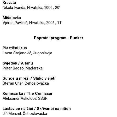
Kravata
Nikola Ivanda, Hrvatska, 1006., 20'
Mišolovka
Vjeran Pavlinić, Hrvatska, 2006., 11'
Popratni program - Bunker
Plastični Isus
Lazar Stojanović, Jugoslavija
Svjedok / A tanú
Péter Bacsó, Mađarska
Sunce u mreži / Slnko v sieti
Štefan Uher, Čehoslovačka
Komesarka / The Comissar
Aleksandr Askoldov, SSSR
Lastavice na žici / Skřivánci na nitích
Jiři Menzel, Čehoslovačka