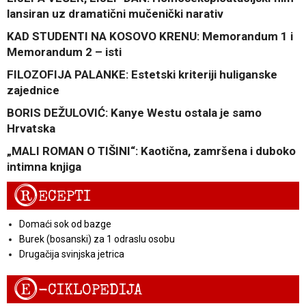
lansiran uz dramatični mučenički narativ
KAD STUDENTI NA KOSOVO KRENU: Memorandum 1 i
Memorandum 2 – isti
FILOZOFIJA PALANKE: Estetski kriteriji huliganske
zajednice
BORIS DEŽULOVIĆ: Kanye Westu ostala je samo
Hrvatska
„MALI ROMAN O TIŠINI“: Kaotična, zamršena i duboko
intimna knjiga
R
ECEPTI
Domaći sok od bazge
Burek (bosanski) za 1 odraslu osobu
Drugačija svinjska jetrica
E
-CIKLOPEDIJA