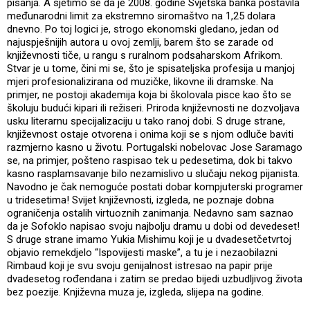
pisanja. A sjetimo se da je 2008. godine Svjetska banka postavila
međunarodni limit za ekstremno siromaštvo na 1,25 dolara
dnevno. Po toj logici je, strogo ekonomski gledano, jedan od
najuspješnijih autora u ovoj zemlji, barem što se zarade od
književnosti tiče, u rangu s ruralnom podsaharskom Afrikom.
Stvar je u tome, čini mi se, što je spisateljska profesija u manjoj
mjeri profesionalizirana od muzičke, likovne ili dramske. Na
primjer, ne postoji akademija koja bi školovala pisce kao što se
školuju budući kipari ili režiseri. Priroda književnosti ne dozvoljava
usku literarnu specijalizaciju u tako ranoj dobi. S druge strane,
književnost ostaje otvorena i onima koji se s njom odluče baviti
razmjerno kasno u životu. Portugalski nobelovac Jose Saramago
se, na primjer, pošteno raspisao tek u pedesetima, dok bi takvo
kasno rasplamsavanje bilo nezamislivo u slučaju nekog pijanista.
Navodno je čak nemoguće postati dobar kompjuterski programer
u tridesetima! Svijet književnosti, izgleda, ne poznaje dobna
ograničenja ostalih virtuoznih zanimanja. Nedavno sam saznao
da je Sofoklo napisao svoju najbolju dramu u dobi od devedeset!
S druge strane imamo Yukia Mishimu koji je u dvadesetčetvrtoj
objavio remekdjelo “Ispovijesti maske”, a tu je i nezaobilazni
Rimbaud koji je svu svoju genijalnost istresao na papir prije
dvadesetog rođendana i zatim se predao bijedi uzbudljivog života
bez poezije. Književna muza je, izgleda, slijepa na godine.