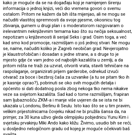
kako je moguće da se na događaju koji je namijenjen širenju
informacija o jednoj knjizi, veći dio vremena govori o svemu
ostalom. Pritom ne kažem da bih išta mijenjao, ali ne mogu se
načuditi vlastitoj spremnosti da svoje pjesme, okosnicu tog
zbivanja, gurnem u drugi plan i s moderatorom razgovaram o
irelevantnim neknjiževnim temama kao što su nečija seksualnost,
nepotizam u književnosti ili serijal Seks i grad. Osim toga, a već
kad smo kod promocije, razmišljam o još jednoj stvari. Ne mogu
se, naime, načuditi koliko je Zagreb neobičan grad. Nevjerojatno
je klaustrofobičan i dosadan s jedne strane, a s druge to je
mjesto gdje će vam jedno od najboljih kazališta u zemlji, a da
pritom ništa ne traži za uzvrat, otvoriti vrata, staviti tehničare na
raspolaganje, organizirati prijem garderobe, odnekud izvući
otvarač za boce i bezbroj čaša za uzvanike (a tu se pitam tko ih
je kasnije oprao?), pobrinuti se oko svih mogućih detalja i
općenito si dati dodatnog posla zbog nekoga tko nema nikakve
veze sa svijetom kazališta. Sad kad o tome razmišljam, frapiran
sam ljubaznošću ZKM-a i manje više uvjeren da se ista ne bi
ukazala u Londonu, Berlinu ili Seulu. Isto kao što se u tim pravim,
velikim prijestolnicama čovjeku nikad ne bi pružila šansa da, na
primjer, za 30 kuna uživo gleda olimpijsku pobjednicu Yunu Kim i
svjetsku prvakinju Miki Ando kako kližu. Živimo, usudio bih se reći,
u dosljedno nelogičnom gradu od kojeg je moguće očekivati baš
svašta.