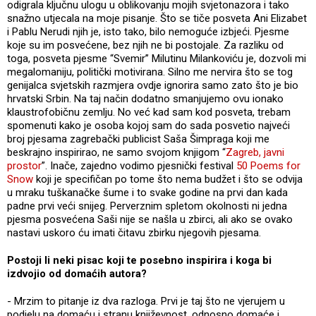
odigrala ključnu ulogu u oblikovanju mojih svjetonazora i tako
snažno utjecala na moje pisanje. Što se tiče posveta Ani Elizabet
i Pablu Nerudi njih je, isto tako, bilo nemoguće izbjeći. Pjesme
koje su im posvećene, bez njih ne bi postojale. Za razliku od
toga, posveta pjesme “Svemir” Milutinu Milankoviću je, dozvoli mi
megalomaniju, politički motivirana. Silno me nervira što se tog
genijalca svjetskih razmjera ovdje ignorira samo zato što je bio
hrvatski Srbin. Na taj način dodatno smanjujemo ovu ionako
klaustrofobičnu zemlju. No već kad sam kod posveta, trebam
spomenuti kako je osoba kojoj sam do sada posvetio najveći
broj pjesama zagrebački publicist Saša Šimpraga koji me
beskrajno inspirirao, ne samo svojom knjigom “
Zagreb, javni
prostor
”. Inače, zajedno vodimo pjesnički festival
50 Poems for
Snow
koji je specifičan po tome što nema budžet i što se odvija
u mraku tuškanačke šume i to svake godine na prvi dan kada
padne prvi veći snijeg. Perverznim spletom okolnosti ni jedna
pjesma posvećena Saši nije se našla u zbirci, ali ako se ovako
nastavi uskoro ću imati čitavu zbirku njegovih pjesama.
Postoji li neki pisac koji te posebno inspirira i koga bi
izdvojio od domaćih autora?
- Mrzim to pitanje iz dva razloga. Prvi je taj što ne vjerujem u
podjelu na domaću i stranu književnost, odnosno domaće i