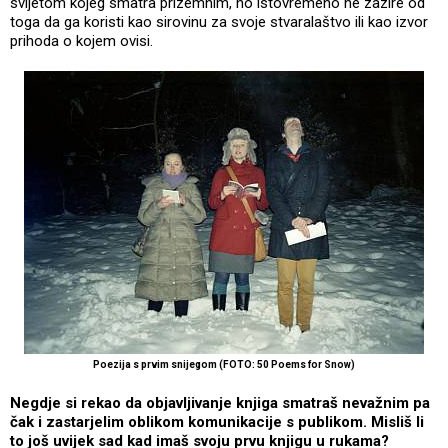
svijetom kojeg smatra prizemnim, no istovremeno ne zazire od
toga da ga koristi kao sirovinu za svoje stvaralaštvo ili kao izvor
prihoda o kojem ovisi.
Poezija s prvim snijegom (FOTO: 50 Poems for Snow)
Negdje si rekao da objavljivanje knjiga smatraš nevažnim pa
čak i zastarjelim oblikom komunikacije s publikom. Misliš li
to još uvijek sad kad imaš svoju prvu knjigu u rukama?