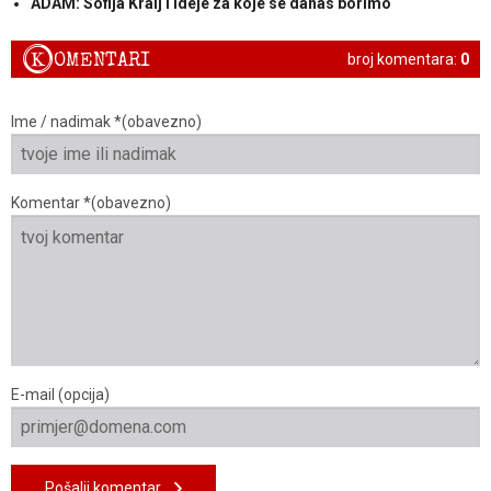
ADAM: Sofija Kralj i ideje za koje se danas borimo
K
OMENTARI
broj komentara:
0
Ime / nadimak *(obavezno)
Komentar *(obavezno)
E-mail (opcija)
Pošalji komentar