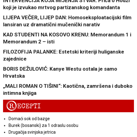
INTERVENCIJA KOJA MIJENJA STVAR: Priča o Hodži
koji je izvukao mrtvog partizanskog komandanta
LIJEPA VEČER, LIJEP DAN: Homoseksploatacijski film
lansiran uz dramatični mučenički narativ
KAD STUDENTI NA KOSOVO KRENU: Memorandum 1 i
Memorandum 2 – isti
FILOZOFIJA PALANKE: Estetski kriteriji huliganske
zajednice
BORIS DEŽULOVIĆ: Kanye Westu ostala je samo
Hrvatska
„MALI ROMAN O TIŠINI“: Kaotična, zamršena i duboko
intimna knjiga
R
ECEPTI
Domaći sok od bazge
Burek (bosanski) za 1 odraslu osobu
Drugačija svinjska jetrica