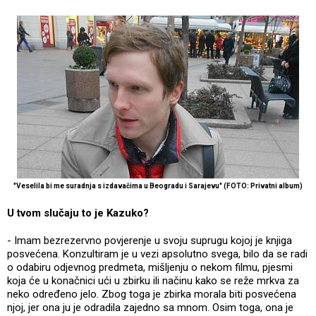
"Veselila bi me suradnja s izdavačima u Beogradu i Sarajevu" (FOTO: Privatni album)
U tvom slučaju to je Kazuko?
- Imam bezrezervno povjerenje u svoju suprugu kojoj je knjiga
posvećena. Konzultiram je u vezi apsolutno svega, bilo da se radi
o odabiru odjevnog predmeta, mišljenju o nekom filmu, pjesmi
koja će u konačnici ući u zbirku ili načinu kako se reže mrkva za
neko određeno jelo. Zbog toga je zbirka morala biti posvećena
njoj, jer ona ju je odradila zajedno sa mnom. Osim toga, ona je