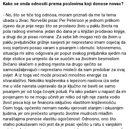
Kako se onda odnositi prema poslovima koji donose novac?
- No, što se tiče tog odnosa, moram priznati da me ta tema
ubada u živac. Norveški pisac Per Peterson je jednom prilikom
izjavio da je prije nego što se proslavio živio u paklu života na
pola radnog vremena: jedan dio dana je u knjižari prodavao knjige,
a drugi dio je pisao romane. Za sebe bih mogao reći da živim u
paklu preljubničke grižnje savjesti jer neprestano imam osjećaj da
svoj svjetovni posao varam s pisanjem i obrnuto. Istovremeno,
situacija mi silno odgovara jer poput svakog preljubnika sjedim na
dvije stolice pa umjesto da se suočim sa životnim besmislom
živčano skačem s jednog mjesta na drugo vječito se
samosažaljevajući i neprestano misleći da sam predobar za ovaj
svijet. A iz toga već može proizaći mnoštvo energije za
stvaralaštvo. Nekoliko književnika s lepezom naslova iza sebe
me u više navrata uvjeravalo da je ključno ne baviti se samo
pisanjem jer od toga čovjek poludi. Pa iako padam u napast da im
povjerujem to ne mogu učiniti jer nitko od njih nije zaista vodio
život pisca koji se financira isključivo vlastitom književnošću.
Osim toga, općenito nemam naviku vjerovati starijim i iskusnijim
ljudima, jer oni prečesto umjesto životne mudrosti mlađim
naraštajima prenose vlastitu ogorčenost. Odnosno, ono što
stalno pokušavam reći jest da je pisac vječito u ratu s vanjskim