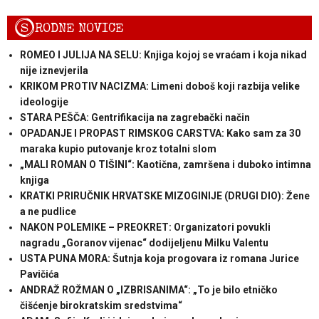
S
RODNE NOVICE
ROMEO I JULIJA NA SELU: Knjiga kojoj se vraćam i koja nikad
nije iznevjerila
KRIKOM PROTIV NACIZMA: Limeni doboš koji razbija velike
ideologije
STARA PEŠČA: Gentrifikacija na zagrebački način
OPADANJE I PROPAST RIMSKOG CARSTVA: Kako sam za 30
maraka kupio putovanje kroz totalni slom
„MALI ROMAN O TIŠINI“: Kaotična, zamršena i duboko intimna
knjiga
KRATKI PRIRUČNIK HRVATSKE MIZOGINIJE (DRUGI DIO): Žene
a ne pudlice
NAKON POLEMIKE – PREOKRET: Organizatori povukli
nagradu „Goranov vijenac“ dodijeljenu Milku Valentu
USTA PUNA MORA: Šutnja koja progovara iz romana Jurice
Pavičića
ANDRAŽ ROŽMAN O „IZBRISANIMA“: „To je bilo etničko
čišćenje birokratskim sredstvima“