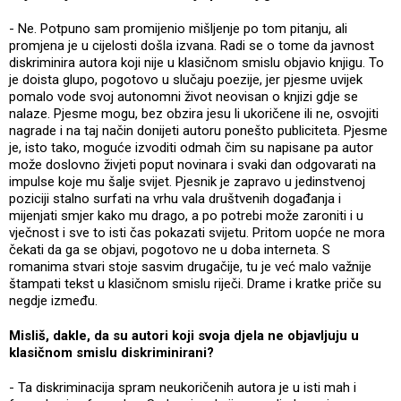
- Ne. Potpuno sam promijenio mišljenje po tom pitanju, ali
promjena je u cijelosti došla izvana. Radi se o tome da javnost
diskriminira autora koji nije u klasičnom smislu objavio knjigu. To
je doista glupo, pogotovo u slučaju poezije, jer pjesme uvijek
pomalo vode svoj autonomni život neovisan o knjizi gdje se
nalaze. Pjesme mogu, bez obzira jesu li ukoričene ili ne, osvojiti
nagrade i na taj način donijeti autoru ponešto publiciteta. Pjesme
je, isto tako, moguće izvoditi odmah čim su napisane pa autor
može doslovno živjeti poput novinara i svaki dan odgovarati na
impulse koje mu šalje svijet. Pjesnik je zapravo u jedinstvenoj
poziciji stalno surfati na vrhu vala društvenih događanja i
mijenjati smjer kako mu drago, a po potrebi može zaroniti i u
vječnost i sve to isti čas pokazati svijetu. Pritom uopće ne mora
čekati da ga se objavi, pogotovo ne u doba interneta. S
romanima stvari stoje sasvim drugačije, tu je već malo važnije
štampati tekst u klasičnom smislu riječi. Drame i kratke priče su
negdje između.
Misliš, dakle, da su autori koji svoja djela ne objavljuju u
klasičnom smislu diskriminirani?
- Ta diskriminacija spram neukoričenih autora je u isti mah i