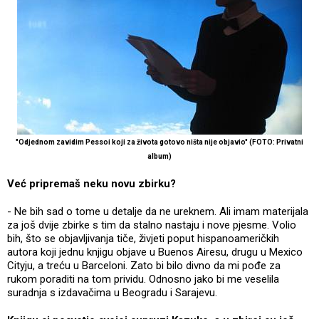
"Odjednom zavidim Pessoi koji za života gotovo ništa nije objavio" (FOTO: Privatni
album)
Već pripremaš neku novu zbirku?
- Ne bih sad o tome u detalje da ne ureknem. Ali imam materijala
za još dvije zbirke s tim da stalno nastaju i nove pjesme. Volio
bih, što se objavljivanja tiče, živjeti poput hispanoameričkih
autora koji jednu knjigu objave u Buenos Airesu, drugu u Mexico
Cityju, a treću u Barceloni. Zato bi bilo divno da mi pođe za
rukom poraditi na tom prividu. Odnosno jako bi me veselila
suradnja s izdavačima u Beogradu i Sarajevu.