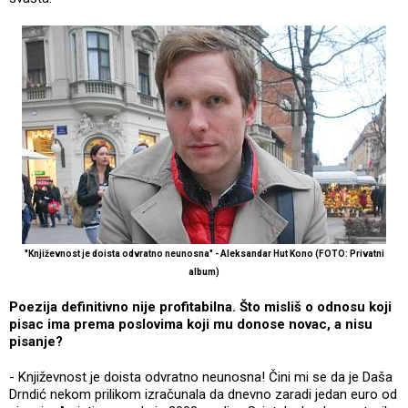
"Književnost je doista odvratno neunosna" - Aleksandar Hut Kono (FOTO: Privatni
album)
Poezija definitivno nije profitabilna. Što misliš o odnosu koji
pisac ima prema poslovima koji mu donose novac, a nisu
pisanje?
- Književnost je doista odvratno neunosna! Čini mi se da je Daša
Drndić nekom prilikom izračunala da dnevno zaradi jedan euro od