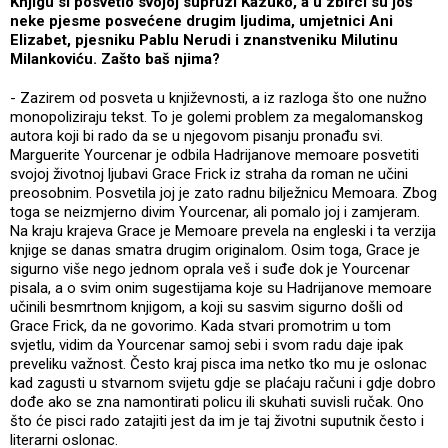
Knjigu si posvetio svojoj supruzi Kazuko, a u zbirci su još
neke pjesme posvećene drugim ljudima, umjetnici Ani
Elizabet, pjesniku Pablu Nerudi i znanstveniku Milutinu
Milankoviću. Zašto baš njima?
- Zazirem od posveta u književnosti, a iz razloga što one nužno
monopoliziraju tekst. To je golemi problem za megalomanskog
autora koji bi rado da se u njegovom pisanju pronađu svi.
Marguerite Yourcenar je odbila Hadrijanove memoare posvetiti
svojoj životnoj ljubavi Grace Frick iz straha da roman ne učini
preosobnim. Posvetila joj je zato radnu bilježnicu Memoara. Zbog
toga se neizmjerno divim Yourcenar, ali pomalo joj i zamjeram.
Na kraju krajeva Grace je Memoare prevela na engleski i ta verzija
knjige se danas smatra drugim originalom. Osim toga, Grace je
sigurno više nego jednom oprala veš i suđe dok je Yourcenar
pisala, a o svim onim sugestijama koje su Hadrijanove memoare
učinili besmrtnom knjigom, a koji su sasvim sigurno došli od
Grace Frick, da ne govorimo. Kada stvari promotrim u tom
svjetlu, vidim da Yourcenar samoj sebi i svom radu daje ipak
preveliku važnost. Često kraj pisca ima netko tko mu je oslonac
kad zagusti u stvarnom svijetu gdje se plaćaju računi i gdje dobro
dođe ako se zna namontirati policu ili skuhati suvisli ručak. Ono
što će pisci rado zatajiti jest da im je taj životni suputnik često i
literarni oslonac.