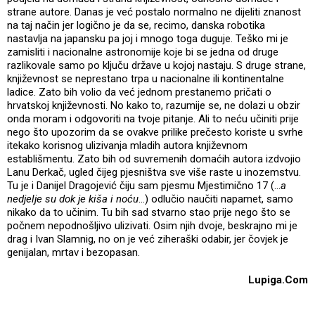
strane autore. Danas je već postalo normalno ne dijeliti znanost
na taj način jer logično je da se, recimo, danska robotika
nastavlja na japansku pa joj i mnogo toga duguje. Teško mi je
zamisliti i nacionalne astronomije koje bi se jedna od druge
razlikovale samo po ključu države u kojoj nastaju. S druge strane,
književnost se neprestano trpa u nacionalne ili kontinentalne
ladice. Zato bih volio da već jednom prestanemo pričati o
hrvatskoj književnosti. No kako to, razumije se, ne dolazi u obzir
onda moram i odgovoriti na tvoje pitanje. Ali to neću učiniti prije
nego što upozorim da se ovakve prilike prečesto koriste u svrhe
itekako korisnog ulizivanja mladih autora književnom
establišmentu. Zato bih od suvremenih domaćih autora izdvojio
Lanu Derkač, ugled čijeg pjesništva sve više raste u inozemstvu.
Tu je i Danijel Dragojević čiju sam pjesmu Mjestimično 17 (...
a
nedjelje su dok je kiša i noću
…) odlučio naučiti napamet, samo
nikako da to učinim. Tu bih sad stvarno stao prije nego što se
počnem nepodnošljivo ulizivati. Osim njih dvoje, beskrajno mi je
drag i Ivan Slamnig, no on je već ziheraški odabir, jer čovjek je
genijalan, mrtav i bezopasan.
Lupiga.Com