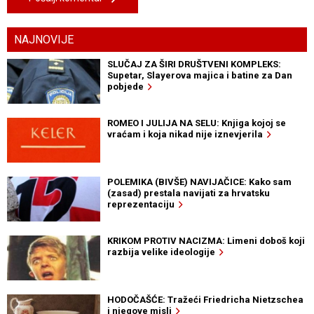
NAJNOVIJE
SLUČAJ ZA ŠIRI DRUŠTVENI KOMPLEKS:
Supetar, Slayerova majica i batine za Dan
pobjede
ROMEO I JULIJA NA SELU: Knjiga kojoj se
vraćam i koja nikad nije iznevjerila
POLEMIKA (BIVŠE) NAVIJAČICE: Kako sam
(zasad) prestala navijati za hrvatsku
reprezentaciju
KRIKOM PROTIV NACIZMA: Limeni doboš koji
razbija velike ideologije
HODOČAŠĆE: Tražeći Friedricha Nietzschea
i njegove misli