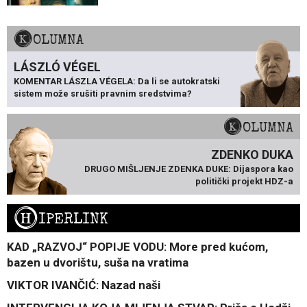
KOLUMNA
LÁSZLÓ VÉGEL
KOMENTAR LÁSZLA VÉGELA: Da li se autokratski
sistem može srušiti pravnim sredstvima?
KOLUMNA
ZDENKO DUKA
DRUGO MIŠLJENJE ZDENKA DUKE: Dijaspora kao
politički projekt HDZ-a
H
IPERLINK
KAD „RAZVOJ“ POPIJE VODU: More pred kućom,
bazen u dvorištu, suša na vratima
VIKTOR IVANČIĆ: Nazad naši