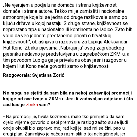
„Ne vjerujem u podjelu na domaću i stranu književnost,
domaće i strane autore. Teško mi je zamisliti i nacionalne
astronomije koje bi se jedna od druge razlikovale samo po
ključu države u kojoj nastaju. S druge strane, književnost se
neprestano trpa u nacionalne ili kontinentalne ladice. Zato bih
volio da već jednom prestanemo pričati o hrvatskoj
književnosti“, objašnjava u razgovoru za Lupigu Aleksandar
Hut Kono. Zbirka pjesama „Nabrajanja“ ovog zagrebačkog
pjesnika nedavno je predstavljena u zagrebačkom ZKM-u, a
tim povodom Lupiga ga je privela na obavijesni razgovor u
kojem Hut Kono neće govoriti samo o književnosti.
Razgovorala: Svjetlana Zorić
Ne mogu se sjetiti da sam bila na nekoj zabavnijoj promociji
knjige od ove tvoje u ZKM-u. Jesi li zadovoljan odjekom i što
sad kad je
zbirka
vani?
- Na promociji je, hvala kozmosu, malo tko primijetio da sam
cijelo vrijeme govorio o sebi premda je razlog zašto su se ljudi
ondje okupili bio zapravo moj rad koji je, sad mi se čini, pao u
drugi plan. Zanimljivo je načas razmisliti o toj nelogičnosti, jer