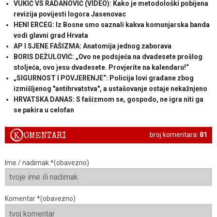
VUKIĆ VS RADANOVIĆ (VIDEO): Kako je metodološki pobijena
revizija povijesti logora Jasenovac
HENI ERCEG: Iz Bosne smo saznali kakva komunjarska banda
vodi glavni grad Hrvata
AP I SJENE FAŠIZMA: Anatomija jednog zaborava
BORIS DEŽULOVIĆ: „Ovo ne podsjeća na dvadesete prošlog
stoljeća, ovo jesu dvadesete. Provjerite na kalendaru!“
„SIGURNOST I POVJERENJE“: Policija lovi građane zbog
izmišljenog "antihrvatstva", a ustašovanje ostaje nekažnjeno
HRVATSKA DANAS: S fašizmom se, gospodo, ne igra niti ga
se pakira u celofan
K
OMENTARI
broj komentara:
81
Ime / nadimak *(obavezno)
Komentar *(obavezno)