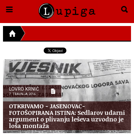
LOVRO KRNIĆ
7. TRAVNJA 2016.
OTKRIVAMO - JASENOVAC-
FOTOŠOPIRANA ISTINA: Sedlarov udarni
argument o plivanju leševa uzvodno je
loša montaža