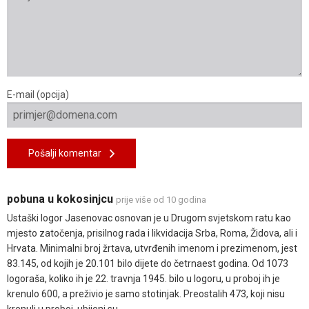
E-mail (opcija)
Pošalji komentar
pobuna u kokosinjcu
prije više od 10 godina
Ustaški logor Jasenovac osnovan je u Drugom svjetskom ratu kao
mjesto zatočenja, prisilnog rada i likvidacija Srba, Roma, Židova, ali i
Hrvata. Minimalni broj žrtava, utvrđenih imenom i prezimenom, jest
83.145, od kojih je 20.101 bilo dijete do četrnaest godina. Od 1073
logoraša, koliko ih je 22. travnja 1945. bilo u logoru, u proboj ih je
krenulo 600, a preživio je samo stotinjak. Preostalih 473, koji nisu
krenuli u proboj, ubijeni su.