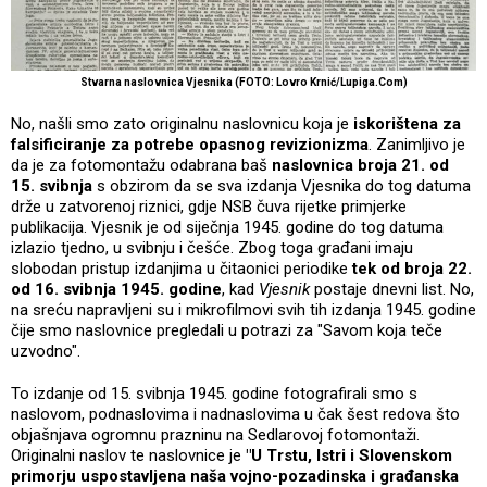
Stvarna naslovnica Vjesnika (FOTO: Lovro Krnić/Lupiga.Com)
No, našli smo zato originalnu naslovnicu koja je
iskorištena za
falsificiranje za potrebe opasnog revizionizma
. Zanimljivo je
da je za fotomontažu odabrana baš
naslovnica broja 21. od
15. svibnja
s obzirom da se sva izdanja Vjesnika do tog datuma
drže u zatvorenoj riznici, gdje NSB čuva rijetke primjerke
publikacija. Vjesnik je od siječnja 1945. godine do tog datuma
izlazio tjedno, u svibnju i češće. Zbog toga građani imaju
slobodan pristup izdanjima u čitaonici periodike
tek od broja 22.
od 16. svibnja 1945. godine
, kad
Vjesnik
postaje dnevni list. No,
na sreću napravljeni su i mikrofilmovi svih tih izdanja 1945. godine
čije smo naslovnice pregledali u potrazi za "Savom koja teče
uzvodno".
To izdanje od 15. svibnja 1945. godine fotografirali smo s
naslovom, podnaslovima i nadnaslovima u čak šest redova što
objašnjava ogromnu prazninu na Sedlarovoj fotomontaži.
Originalni naslov te naslovnice je
"U Trstu, Istri i Slovenskom
primorju uspostavljena naša vojno-pozadinska i građanska