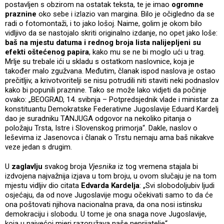
postavljen s obzirom na ostatak teksta, te je imao
ogromne
praznine
oko sebe i izlazio van margina. Bilo je očigledno da se
radi o fotomontaži, i to jako lošoj. Naime, golim je okom bilo
vidljivo da se nastojalo skriti originalno izdanje, no opet jako loše:
baš na mjestu datuma i rednog broja lista nalijepljeni su
efekti oštećenog papira
, kako mu se ne bi moglo ući u trag.
Mrlje su trebale ići u skladu s ostatkom naslovnice, koja je
također malo zgužvana. Međutim, članak ispod naslova je ostao
prečitljiv, a krivotvoritelji se nisu potrudili niti staviti neki podnaslov
kako bi popunili praznine. Tako se može lako vidjeti da počinje
ovako: „BEOGRAD, 14. svibnja – Potpredsjednik vlade i ministar za
konstituantu Demokratske Federativne Jugoslavije Eduard Kardelj
dao je suradniku TANJUGA odgovor na nekoliko pitanja o
položaju Trsta, Istre i Slovenskog primorja“. Dakle, naslov o
leševima iz Jasenovca i članak o Trstu nemaju ama baš nikakve
veze jedan s drugim.
U
zaglavlju
svakog broja
Vjesnika
iz tog vremena stajala bi
izdvojena najvažnija izjava u tom broju, u ovom slučaju je na tom
mjestu vidljiv dio citata
Edvarda Kardelja
: „Svi slobodoljubiv ljudi
osjećaju, da od nove Jugoslavije mogu očekivati samo to da će
ona poštovati njihova nacionalna prava, da ona nosi istinsku
demokraciju i slobodu. U tome je ona snaga nove Jugoslavije,
koja u najvećoj mjeri razoružava naše neprijatelje“.