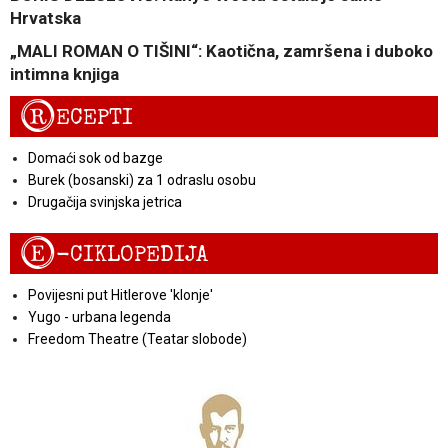
Hrvatska
„MALI ROMAN O TIŠINI“: Kaotična, zamršena i duboko
intimna knjiga
R
ECEPTI
Domaći sok od bazge
Burek (bosanski) za 1 odraslu osobu
Drugačija svinjska jetrica
E
-CIKLOPEDIJA
Povijesni put Hitlerove 'klonje'
Yugo - urbana legenda
Freedom Theatre (Teatar slobode)