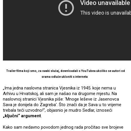
Trailer filma koji smo, za svaki slučaj, downloadali s YouTubea ukoliko se autori od
srama odluče ukloniti s interneta
„Ima jedna naslovna stranica Vjesnika iz 1945. koje nema u
Arhivu u Hrvatskoj, ali sam je našao na drugome mjestu. Na
naslovnoj stranici Vjesnika piše: 'Mnoge leševe iz Jasenovca
Sava je donijela do Zagreba'. Što znači da je Sava u to vrijeme
trebala teći uzvodno!“, objasnio je mudro Sedlar, iznoseći
„ključni“ argument
.
Kako sam nedavno povodom jednog rada pročitao sve brojeve