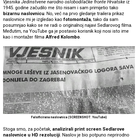
Vjesnika Jedinstvene narodno oslobodilačke fronte Hrvatske
iz
1945. godine začudilo me što nisam i sam primijetio tako
bizarnu naslovnicu
. No, već na prvo gledanje trailera prikaz
naslovnice mi je izgledao kao
fotomontaža
, tako da sam
posumnjao kako se ne radi o originalnoj najavi Sedlarovog filma.
Međutim, na YouTube ga je postavio korisnik koji nosi isto ime
kao i montažer filma
Alfred Kolombo
.
Falsificirana naslovnica (SCREENSHOT: YouTube)
Stoga smo, za početak,
analizirali print screen Sedlarove
naslovnice u HD rezoluciji
. Naslov je bio potpuno neprirodno