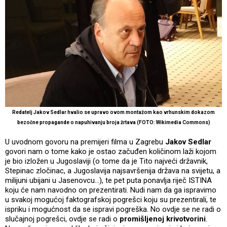
Redatelj Jakov Sedlar hvalio se upravo ovom montažom kao vrhunskim dokazom
bezočne propagande o napuhivanju broja žrtava (FOTO: Wikimedia Commons)
U uvodnom govoru na premijeri filma u Zagrebu
Jakov Sedlar
govori nam o tome kako je ostao začuđen količinom laži kojom
je bio izložen u Jugoslaviji (o tome da je Tito najveći državnik,
Stepinac zločinac, a Jugoslavija najsavršenija država na svijetu, a
milijuni ubijani u Jasenovcu…), te pet puta ponavlja riječ ISTINA
koju će nam navodno on prezentirati. Nudi nam da ga ispravimo
u svakoj mogućoj faktografskoj pogrešci koju su prezentirali, te
ispriku i mogućnost da se ispravi pogreška. No ovdje se ne radi o
slučajnoj pogrešci, ovdje se radi o
promišljenoj krivotvorini
.