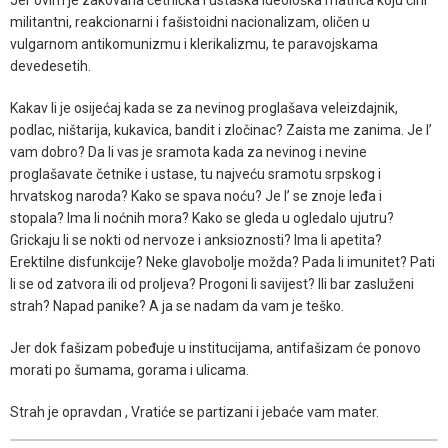
militantni, reakcionarni i fašistoidni nacionalizam, oličen u
vulgarnom antikomunizmu i klerikalizmu, te paravojskama
devedesetih.
Kakav li je osijećaj kada se za nevinog proglašava veleizdajnik,
podlac, ništarija, kukavica, bandit i zločinac? Zaista me zanima. Je l’
vam dobro? Da li vas je sramota kada za nevinog i nevine
proglašavate četnike i ustase, tu najveću sramotu srpskog i
hrvatskog naroda? Kako se spava noću? Je l’ se znoje leđa i
stopala? Ima li noćnih mora? Kako se gleda u ogledalo ujutru?
Grickaju li se nokti od nervoze i anksioznosti? Ima li apetita?
Erektilne disfunkcije? Neke glavobolje možda? Pada li imunitet? Pati
li se od zatvora ili od proljeva? Progoni li savijest? Ili bar zasluženi
strah? Napad panike? A ja se nadam da vam je teško.
Jer dok fašizam pobeđuje u institucijama, antifašizam će ponovo
morati po šumama, gorama i ulicama.
Strah je opravdan , Vratiće se partizani i jebaće vam mater.