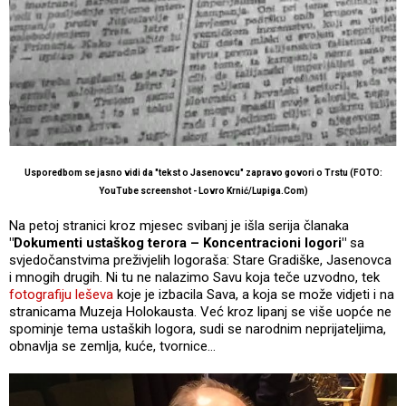
Usporedbom se jasno vidi da "tekst o Jasenovcu" zapravo govori o Trstu (FOTO:
YouTube screenshot - Lovro Krnić/Lupiga.Com)
Na petoj stranici kroz mjesec svibanj je išla serija članaka
"Dokumenti ustaškog terora – Koncentracioni logori"
sa
svjedočanstvima preživjelih logoraša: Stare Gradiške, Jasenovca
i mnogih drugih. Ni tu ne nalazimo Savu koja teče uzvodno, tek
fotografiju leševa
koje je izbacila Sava, a koja se može vidjeti i na
stranicama Muzeja Holokausta. Već kroz lipanj se više uopće ne
spominje tema ustaških logora, sudi se narodnim neprijateljima,
obnavlja se zemlja, kuće, tvornice…