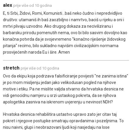
alex
prije više od 10 godina
E, ti Srbi, Židovi, Romi, Komunisti...baš neko čudno i nepredvidljivo
društvo: utamaniš ih baš zaozbiljno i namrtvo, baciš u rijeku a oni i
mrtvi plivaju uzvodno. Ako drugog dokaza za neciviliziranu i
barbarsku prirodu pomenutih nema, ovo bi bilo sasvim dovoljno kao
konačna potvrda da je svojevremeno "konačno riješenje židovskog
pitanja" recimo, bilo sukladno najvišim civilizacijskim normama
prosvijećenih naroda Eu i šire. Amen
stretch
prije više od 10 godina
Ovo da ekipu koja podrzava falsificiranje povijesti "ne zanima istina"
je po mom misljenju jedan jako velikodusan pogled na njihove
motive i etiku. Pa ne mislite valjda stvarno da hrvatska desnica ne
vidi genocidnu namjeru u srzi ustaskog pokreta, da se njihova
apologetika zasniva na iskrenom uvjerenju u nevinost NDH?
Hrvatska desnica rehabilitira ustastvo upravo zato jer citav taj
pokret i njegove postupke smatraju opravdanima i pozeljnima. To
nisu naivni, glupi i neobrazovani ljudi koji nasjedaju na lose