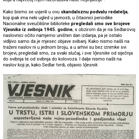
Kako bismo se uvjerili u ovu
skandaloznu podvalu redatelja
,
koji ipak ima neki ugled u javnosti, u čitaonici periodike
Nacionalne sveučilišne biblioteke
pregledali smo sve brojeve
Vjesnika
iz svibnja 1945. godine
, s obzirom da je na Sedlarovoj
naslovnici očito namjerno uništen dan izdanja, pa je ostalo
vidljivo samo da je mjesec objave svibanj. Kako nismo našli na
traženi naslov ni u jednom broju, a u arhivi su bez iznimke svi
brojevi, pregledali smo, za svaki slučaj, i sve
Vjesnike
od siječnja
do svibnja te od svibnja do kolovoza. I dalje nismo našli na
naslov koji je, kako Sedlar tvrdi, objavio
Vjesnik
.