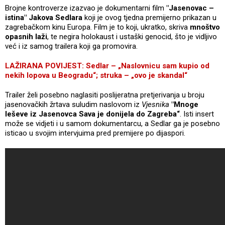
Brojne kontroverze izazvao je dokumentarni film
"Jasenovac –
istina" Jakova Sedlara
koji je ovog tjedna premijerno prikazan u
zagrebačkom kinu Europa. Film je to koji, ukratko, skriva
mnoštvo
opasnih laži
, te negira holokaust i ustaški genocid, što je vidljivo
već i iz samog trailera koji ga promovira.
LAŽIRANA POVIJEST: Sedlar – „Naslovnicu sam kupio od
nekih lopova u Beogradu“; struka – „ovo je skandal“
Trailer želi posebno naglasiti poslijeratna pretjerivanja u broju
jasenovačkih žrtava suludim naslovom iz
Vjesnika
"Mnoge
leševe iz Jasenovca Sava je donijela do Zagreba“
. Isti insert
može se vidjeti i u samom dokumentarcu, a Sedlar ga je posebno
isticao u svojim intervjuima pred premijere po dijaspori.