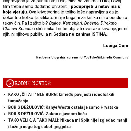
Napravljena je za publiku koju činjenice ne zanimaju i koju ovaj
film treba samo dodatno ohrabriti i
poduprijeti u mitovima u
koje vjeruju
. Ova krivotvorina je toliko loše napravljena da je
šokantno koliko falsifikatore nije briga ni za kritiku ni za osudu za
takav čin. Pa i zašto bi?
Bujice, Kamenjari, Dnevno, Direktno,
Glasovi Koncila
i slični nikad neće objaviti ovo razotkrivanje, jer ni
njih, ni njihovu publiku, a ni Sedlara
ne zanima ISTINA
.
Lupiga.Com
Naslovna fotografija: screenshot YouTube/Wikimedia Commons
S
RODNE NOVICE
KAKO „ČITATI“ BLEIBURG: Između povijesti i ideoloških
tumačenja
BORIS DEŽULOVIĆ: Kanye Westu ostala je samo Hrvatska
BORIS DEŽULOVIĆ: Zakon o javnom linču
TAKO VELIK, A TAKO MALI: Nikada mi Split nije izgledao manji
i tužniji nego tog subotnjeg jutra