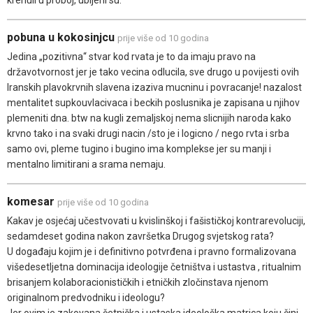
pobuna u kokosinjcu
prije više od 10 godina
Jedina „pozitivna“ stvar kod rvata je to da imaju pravo na
državotvornost jer je tako vecina odlucila, sve drugo u povijesti ovih
Iranskih plavokrvnih slavena izaziva mucninu i povracanje! nazalost
mentalitet supkouvlacivaca i beckih poslusnika je zapisana u njihov
plemeniti dna. btw na kugli zemaljskoj nema slicnijih naroda kako
krvno tako i na svaki drugi nacin /sto je i logicno / nego rvta i srba
samo ovi, pleme tugino i bugino ima komplekse jer su manji i
mentalno limitirani a srama nemaju.
komesar
prije više od 10 godina
Kakav je osjećaj učestvovati u kvislinškoj i fašističkoj kontrarevoluciji,
sedamdeset godina nakon završetka Drugog svjetskog rata?
U događaju kojim je i definitivno potvrđena i pravno formalizovana
višedesetljetna dominacija ideologije četništva i ustastva , ritualnim
brisanjem kolaboracionističkih i etničkih zločinstava njenom
originalnom predvodniku i ideologu?
Jer ovim je zakovana četnička i ustaska ideološka matrica koju čini