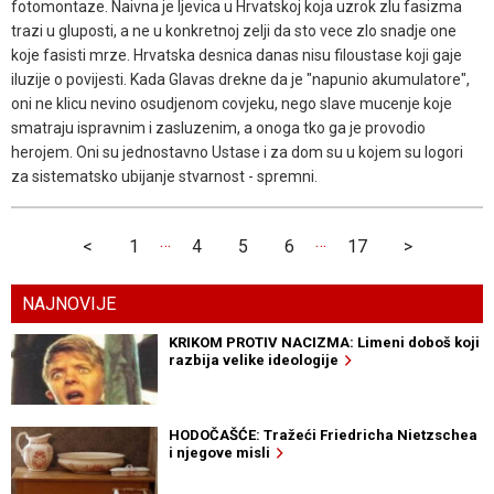
fotomontaze. Naivna je ljevica u Hrvatskoj koja uzrok zlu fasizma
trazi u gluposti, a ne u konkretnoj zelji da sto vece zlo snadje one
koje fasisti mrze. Hrvatska desnica danas nisu filoustase koji gaje
iluzije o povijesti. Kada Glavas drekne da je "napunio akumulatore",
oni ne klicu nevino osudjenom covjeku, nego slave mucenje koje
smatraju ispravnim i zasluzenim, a onoga tko ga je provodio
herojem. Oni su jednostavno Ustase i za dom su u kojem su logori
za sistematsko ubijanje stvarnost - spremni.
…
…
<
1
4
5
6
17
>
NAJNOVIJE
KRIKOM PROTIV NACIZMA: Limeni doboš koji
razbija velike ideologije
HODOČAŠĆE: Tražeći Friedricha Nietzschea
i njegove misli