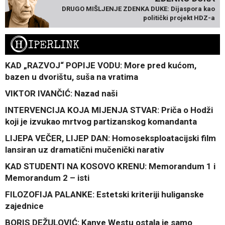
DRUGO MIŠLJENJE ZDENKA DUKE: Dijaspora kao
politički projekt HDZ-a
H
IPERLINK
KAD „RAZVOJ“ POPIJE VODU: More pred kućom,
bazen u dvorištu, suša na vratima
VIKTOR IVANČIĆ: Nazad naši
INTERVENCIJA KOJA MIJENJA STVAR: Priča o Hodži
koji je izvukao mrtvog partizanskog komandanta
LIJEPA VEČER, LIJEP DAN: Homoseksploatacijski film
lansiran uz dramatični mučenički narativ
KAD STUDENTI NA KOSOVO KRENU: Memorandum 1 i
Memorandum 2 – isti
FILOZOFIJA PALANKE: Estetski kriteriji huliganske
zajednice
BORIS DEŽULOVIĆ: Kanye Westu ostala je samo