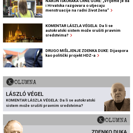
NAKON ISKORAKA CRNE GORE: „Vrijeme je da
i Hrvatska razgovara o utjecaju
menstruacije na radni život žena“
KOMENTAR LÁSZLA VÉGELA: Da li se
autokratski sistem može srušiti pravnim
sredstvima?
DRUGO MIŠLJENJE ZDENKA DUKE: Dijaspora
kao politički projekt HDZ-a
KOLUMNA
LÁSZLÓ VÉGEL
KOMENTAR LÁSZLA VÉGELA: Da li se autokratski
sistem može srušiti pravnim sredstvima?
KOLUMNA
ZDENKO DUKA