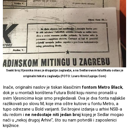
Svaki broj Vjesnika imao je drugačije zaglavlje, a na Sedlarovom falsifikatu ostao je
originalni tekst u zaglavlju (FOTO: Lovro Krnić/Lupiga.Com)
Inače, originalni naslov je tiskan klasičnim
fontom Metro Black
,
dok je u montaži korištena Futura Bold koju nismo pronašli u
svim
Vjesnicima
koje smo pregledavali. Ova je dva fonta najlakše
razlikovati po slovu M, koje ima oštre kutove u fontu Metro, a
tupo odrezane u Bold varijanti. Svi brojevi izdanja u arhivi NSB-a
idu redom i
ne nedostaje niti jedan broj
kojeg je Sedlar mogao
naći u „nekoj drugoj Arhivi“, što su nam potvrdili i zaposlenici
knjižnice.