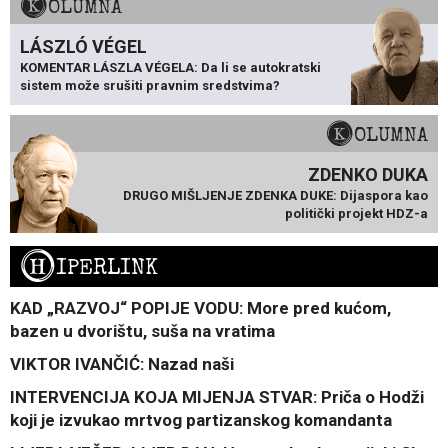
KOLUMNA
LÁSZLÓ VÉGEL
KOMENTAR LÁSZLA VÉGELA: Da li se autokratski
sistem može srušiti pravnim sredstvima?
KOLUMNA
ZDENKO DUKA
DRUGO MIŠLJENJE ZDENKA DUKE: Dijaspora kao
politički projekt HDZ-a
H
IPERLINK
KAD „RAZVOJ“ POPIJE VODU: More pred kućom,
bazen u dvorištu, suša na vratima
VIKTOR IVANČIĆ: Nazad naši
INTERVENCIJA KOJA MIJENJA STVAR: Priča o Hodži
koji je izvukao mrtvog partizanskog komandanta