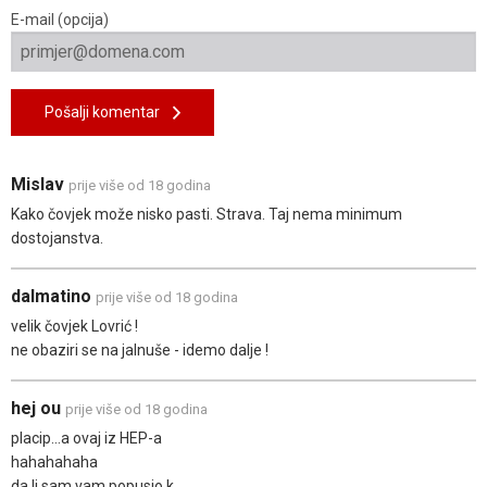
E-mail (opcija)
Pošalji komentar
Mislav
prije više od 18 godina
Kako čovjek može nisko pasti. Strava. Taj nema minimum
dostojanstva.
dalmatino
prije više od 18 godina
velik čovjek Lovrić !
ne obaziri se na jalnuše - idemo dalje !
hej ou
prije više od 18 godina
placip...a ovaj iz HEP-a
hahahahaha
da li sam vam popusio k....