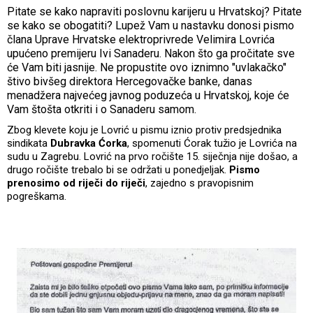
Pitate se kako napraviti poslovnu karijeru u Hrvatskoj? Pitate
se kako se obogatiti? Lupež Vam u nastavku donosi pismo
člana Uprave Hrvatske elektroprivrede Velimira Lovrića
upućeno premijeru Ivi Sanaderu. Nakon što ga pročitate sve
će Vam biti jasnije. Ne propustite ovo iznimno "uvlakačko"
štivo bivšeg direktora Hercegovačke banke, danas
menadžera najvećeg javnog poduzeća u Hrvatskoj, koje će
Vam štošta otkriti i o Sanaderu samom.
Zbog klevete koju je Lovrić u pismu iznio protiv predsjednika
sindikata
Dubravka Ćorka
, spomenuti Ćorak tužio je Lovrića na
sudu u Zagrebu. Lovrić na prvo ročište 15. siječnja nije došao, a
drugo ročište trebalo bi se održati u ponedjeljak.
Pismo
prenosimo od riječi do riječi
, zajedno s pravopisnim
pogreškama.