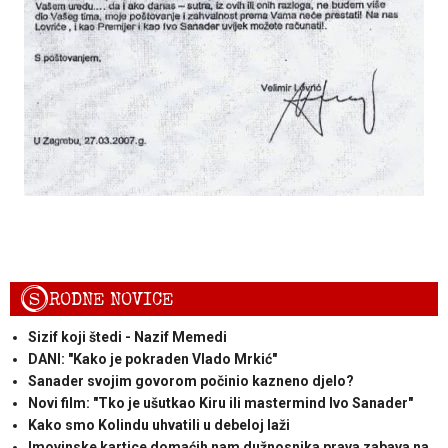
S
RODNE NOVICE
Sizif koji štedi - Nazif Memedi
DANI: "Kako je pokraden Vlado Mrkić"
Sanader svojim govorom počinio kazneno djelo?
Novi film: "Tko je ušutkao Kiru ili mastermind Ivo Sanader"
Kako smo Kolindu uhvatili u debeloj laži
Imovinske kartice domaćih nam dužnosnika prava zabava na