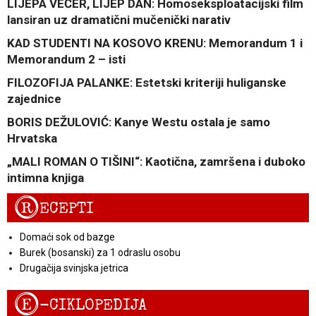
LIJEPA VEČER, LIJEP DAN: Homoseksploatacijski film
lansiran uz dramatični mučenički narativ
KAD STUDENTI NA KOSOVO KRENU: Memorandum 1 i
Memorandum 2 – isti
FILOZOFIJA PALANKE: Estetski kriteriji huliganske
zajednice
BORIS DEŽULOVIĆ: Kanye Westu ostala je samo
Hrvatska
„MALI ROMAN O TIŠINI“: Kaotična, zamršena i duboko
intimna knjiga
R
ECEPTI
Domaći sok od bazge
Burek (bosanski) za 1 odraslu osobu
Drugačija svinjska jetrica
E
-CIKLOPEDIJA