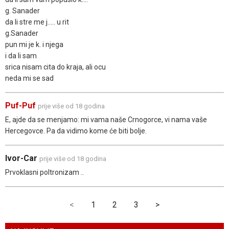
g. Sanader
da li stre me j..... u rit
g.Sanader
pun mi je k. i njega
i da li sam
srica nisam cita do kraja, ali ocu
neda mi se sad
Puf-Puf
prije više od 18 godina
E, ajde da se menjamo: mi vama naše Crnogorce, vi nama vaše
Hercegovce. Pa da vidimo kome će biti bolje.
Ivor-Car
prije više od 18 godina
Prvoklasni poltronizam ..
<
1
2
3
>