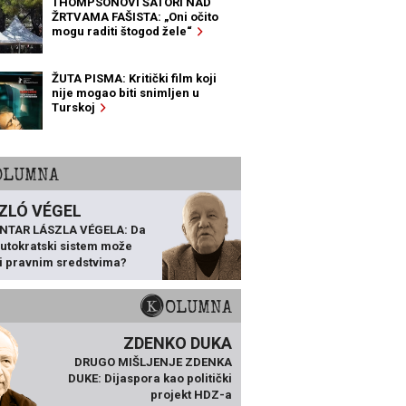
THOMPSONOVI ŠATORI NAD
ŽRTVAMA FAŠISTA: „Oni očito
mogu raditi štogod žele“
ŽUTA PISMA: Kritički film koji
nije mogao biti snimljen u
Turskoj
KOLUMNA
ZLÓ VÉGEL
NTAR LÁSZLA VÉGELA: Da
 autokratski sistem može
ti pravnim sredstvima?
KOLUMNA
ZDENKO DUKA
DRUGO MIŠLJENJE ZDENKA
DUKE: Dijaspora kao politički
projekt HDZ-a