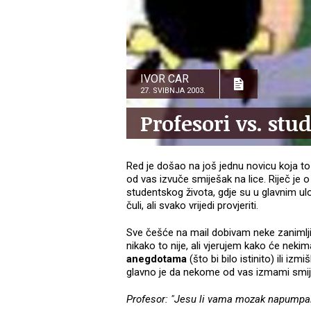
IVOR CAR
27. SVIBNJA 2003.
Profesori vs. stu
Red je došao na još jednu novicu koja to 
od vas izvuče smiješak na lice. Riječ je o
studentskog života, gdje su u glavnim ul
čuli, ali svako vrijedi provjeriti.
Sve češće na mail dobivam neke zanimlj
nikako to nije, ali vjerujem kako će nekim
anegdotama
(što bi bilo istinito) ili izm
glavno je da nekome od vas izmami smije
Profesor: "Jesu li vama mozak napumpal