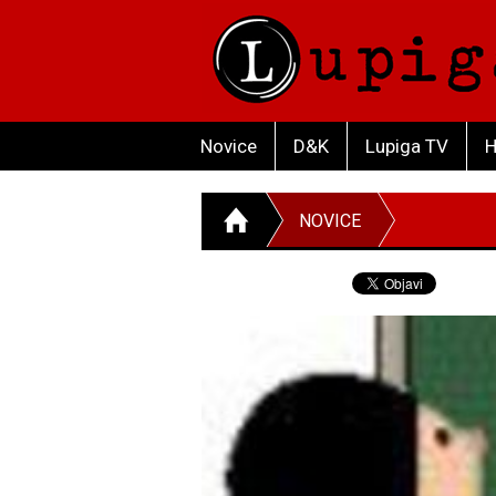
Novice
D&K
Lupiga TV
H
NOVICE