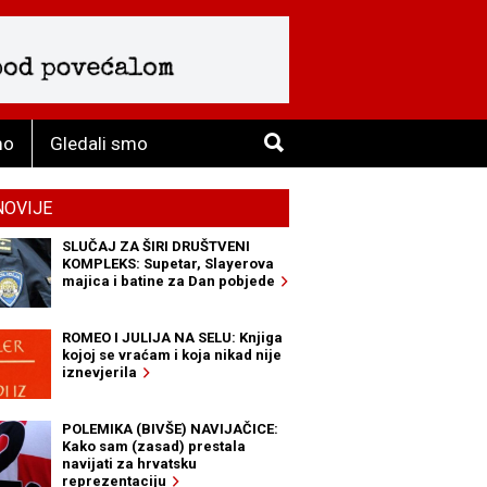
mo
Gledali smo
NOVIJE
SLUČAJ ZA ŠIRI DRUŠTVENI
KOMPLEKS: Supetar, Slayerova
majica i batine za Dan pobjede
ROMEO I JULIJA NA SELU: Knjiga
kojoj se vraćam i koja nikad nije
iznevjerila
POLEMIKA (BIVŠE) NAVIJAČICE:
Kako sam (zasad) prestala
navijati za hrvatsku
reprezentaciju