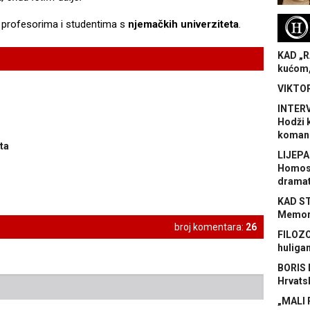
H
č o profesorima i studentima s
njemačkih univerziteta
.
KAD „R
kućom,
VIKTOR
INTERV
Hodži 
koman
ta
LIJEPA
Homose
dramat
KAD S
Memora
broj komentara:
26
FILOZO
huliga
BORIS 
Hrvats
„MALI 