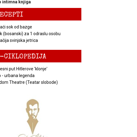
 intimna knjiga
ECEPTI
ći sok od bazge
k (bosanski) za 1 odraslu osobu
čija svinjska jetrica
-CIKLOPEDIJA
esni put Hitlerove 'klonje'
 - urbana legenda
dom Theatre (Teatar slobode)