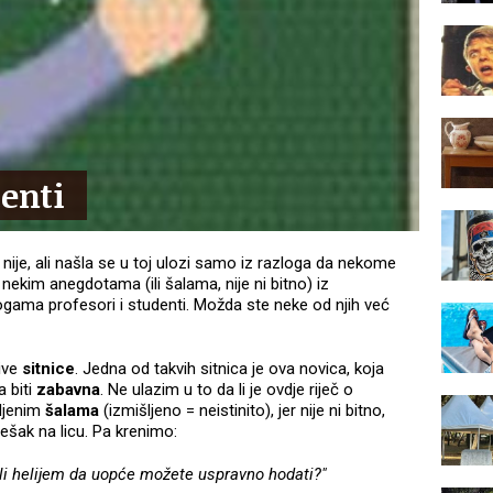
denti
nije, ali našla se u toj ulozi samo iz razloga da nekome
 nekim anegdotama (ili šalama, nije ni bitno) iz
ogama profesori i studenti. Možda ste neke od njih već
ive
sitnice
. Jedna od takvih sitnica je ova novica, koja
a biti
zabavna
. Ne ulazim u to da li je ovdje riječ o
išljenim
šalama
(izmišljeno = neistinito), jer nije ni bitno,
šak na licu. Pa krenimo:
i helijem da uopće možete uspravno hodati?"