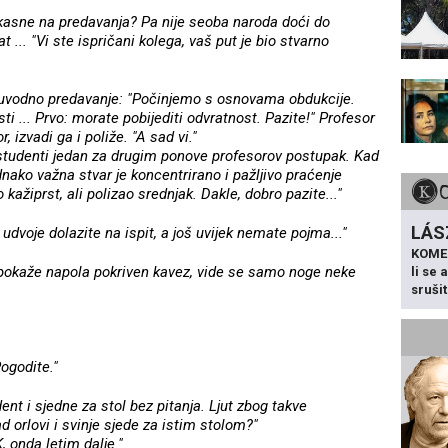
 kasne na predavanja? Pa nije seoba naroda doći do
t ... "Vi ste ispričani kolega, vaš put je bio stvarno
 uvodno predavanje: "Počinjemo s osnovama obdukcije.
ti ... Prvo: morate pobijediti odvratnost. Pazite!" Profesor
 izvadi ga i poliže. "A sad vi."
, studenti jedan za drugim ponove profesorov postupak. Kad
dnako važna stvar je koncentrirano i pažljivo praćenje
ažiprst, ali polizao srednjak. Dakle, dobro pazite..."
LÁS
dvoje dolazite na ispit, a još uvijek nemate pojma..."
KOME
pokaže napola pokriven kavez, vide se samo noge neke
li se
sruši
ogodite."
ent i sjedne za stol bez pitanja. Ljut zbog takve
d orlovi i svinje sjede za istim stolom?"
, onda letim dalje."