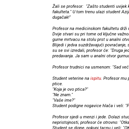
Žali se profesor: "Zašto studenti uvijek
fakulteta." U tom trenu ulazi student Azija
dugačak!"
Profesor na medicinskom fakultetu drži
Dvije stvari su pri tome od ključne važnos
gurne mrtvacu na stolu prst u analni otvor,
Blijedi i jedva suzdržavajući povraćanje
su se svi izredali, profesor će: "Druga je
predavanja. Ja sam u analni otvor gurnuo k
Profesor trudnici na usmenom: "Sad već u
Student veterine na
ispitu
. Profesor mu 
ptice.
"Koja je ovo ptica?"
"Ne znam."
"Vaše ime?"
Student podigne nogavice hlača i veli: "P
Profesor sjedi u menzi i jede. Dolazi stud
nepristojnosti, profesor će otrovno: "Otka
Student se digne, pokupi tacnu i veli: "OK