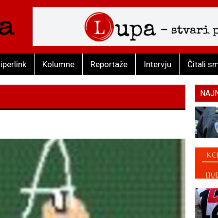
iperlink
Kolumne
Reportaže
Intervju
Čitali s
NAJ