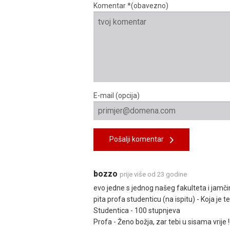
Komentar *(obavezno)
E-mail (opcija)
Pošalji komentar
bozzo
prije više od 23 godine
evo jedne s jednog našeg fakulteta i jamčim 
pita profa studenticu (na ispitu) - Koja je
Studentica - 100 stupnjeva
Profa - Ženo božja, zar tebi u sisama vrije !!