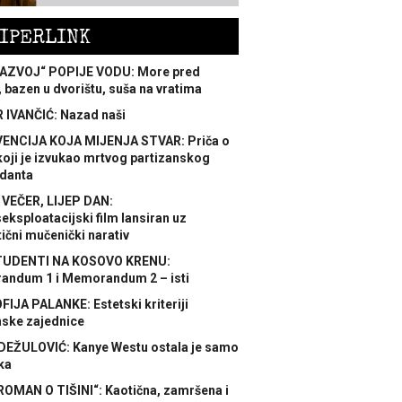
IPERLINK
AZVOJ“ POPIJE VODU: More pred
 bazen u dvorištu, suša na vratima
 IVANČIĆ: Nazad naši
ENCIJA KOJA MIJENJA STVAR: Priča o
koji je izvukao mrtvog partizanskog
danta
 VEČER, LIJEP DAN:
ksploatacijski film lansiran uz
ični mučenički narativ
TUDENTI NA KOSOVO KRENU:
ndum 1 i Memorandum 2 – isti
FIJA PALANKE: Estetski kriteriji
nske zajednice
DEŽULOVIĆ: Kanye Westu ostala je samo
ka
ROMAN O TIŠINI“: Kaotična, zamršena i