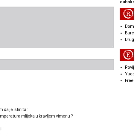
duboko
R
Doma
Bure
Druga
E
Povij
Yugo
Free
da je istinita :
 temperatura mlijeka u kravljem vimenu ?
!