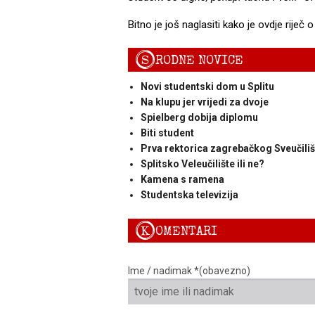
Bitno je još naglasiti kako je ovdje rije
S
RODNE NOVICE
Novi studentski dom u Splitu
Na klupu jer vrijedi za dvoje
Spielberg dobija diplomu
Biti student
Prva rektorica zagrebačkog Sveučiliš
Splitsko Veleučilište ili ne?
Kamena s ramena
Studentska televizija
K
OMENTARI
Ime / nadimak *(obavezno)