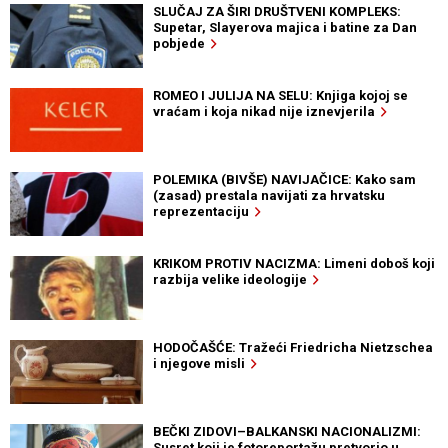
SLUČAJ ZA ŠIRI DRUŠTVENI KOMPLEKS:
Supetar, Slayerova majica i batine za Dan
pobjede
ROMEO I JULIJA NA SELU: Knjiga kojoj se
vraćam i koja nikad nije iznevjerila
POLEMIKA (BIVŠE) NAVIJAČICE: Kako sam
(zasad) prestala navijati za hrvatsku
reprezentaciju
KRIKOM PROTIV NACIZMA: Limeni doboš koji
razbija velike ideologije
HODOČAŠĆE: Tražeći Friedricha Nietzschea
i njegove misli
BEČKI ZIDOVI–BALKANSKI NACIONALIZMI:
Susret koji je fotoreportažu pretvorio u