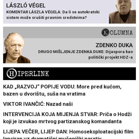
LÁSZLÓ VÉGEL
KOMENTAR LÁSZLA VÉGELA: Da li se autokratski
sistem može srušiti pravnim sredstvima?
KOLUMNA
ZDENKO DUKA
DRUGO MIŠLJENJE ZDENKA DUKE: Dijaspora kao
politički projekt HDZ-a
H
IPERLINK
KAD „RAZVOJ“ POPIJE VODU: More pred kućom,
bazen u dvorištu, suša na vratima
VIKTOR IVANČIĆ: Nazad naši
INTERVENCIJA KOJA MIJENJA STVAR: Priča o Hodži
koji je izvukao mrtvog partizanskog komandanta
LIJEPA VEČER, LIJEP DAN: Homoseksploatacijski film
lansiran uz dramatični mučenički narativ