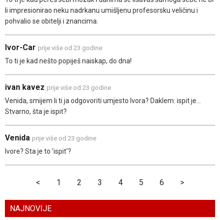
li impresionirao neku nadrkanu umišljenu profesorsku veličinu i
pohvalio se obitelji i znancima.
Ivor-Car
prije više od 23 godine
To ti je kad nešto popiješ naiskap, do dna!
ivan kavez
prije više od 23 godine
Venida, smijem li ti ja odgovoriti umjesto Ivora? Daklem: ispit je...
Stvarno, šta je ispit?
Venida
prije više od 23 godine
Ivore? Sta je to 'ispit'?
<
1
2
3
4
5
6
>
NAJNOVIJE