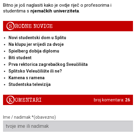
Bitno je još naglasiti kako je ovdje riječ o profesorima i
studentima s
njemačkih univerziteta
.
S
RODNE NOVICE
Novi studentski dom u Splitu
Na klupu jer vrijedi za dvoje
Spielberg dobija diplomu
Biti student
Prva rektorica zagrebačkog Sveučilišta
Splitsko Veleučilište ili ne?
Kamena s ramena
Studentska televizija
K
OMENTARI
broj komentara:
26
Ime / nadimak *(obavezno)