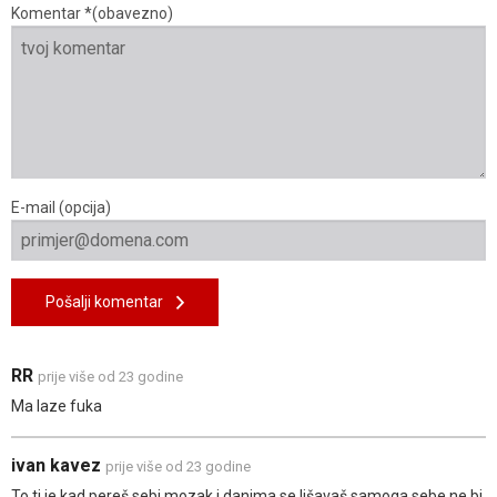
Komentar *(obavezno)
E-mail (opcija)
Pošalji komentar
RR
prije više od 23 godine
Ma laze fuka
ivan kavez
prije više od 23 godine
To ti je kad pereš sebi mozak i danima se lišavaš samoga sebe ne bi