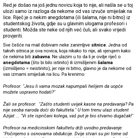
Red je došao na još jednu novicu koja to nije, ali našla se u toj
ulozi samo iz razloga da nekome od vas izvuče smiješak na
lice. Riječ je o nekim anegdotama (ili šalama, nije ni bitno) iz
studentskog života, gdje su u glavnim ulogama profesori i
studenti. Možda ste neke od njih već čuli, ali svako vrijedi
provjeriti.
Sve češće na mail dobivam neke zanimljive
sitnice
. Jedna od
takvih sitnica je ova novica, koja nikako to nije, ali vjerujem kako
će nekima biti
zabavna
. Ne ulazim u to da li je ovdje riječ o
anegdotama
(što bi bilo istinito) ili izmišljenim
šalama
(izmišljeno = neistinito), jer nije ni bitno, glavno je da nekome od
vas izmami smiješak na licu. Pa krenimo:
Profesor: "Jesu li vama mozak napumpali helijem da uopće
možete uspravno hodati?"
Žali se profesor: "Zašto studenti uvijek kasne na predavanja? Pa
nije seoba naroda doći do fakulteta." U tom trenu ulazi student
Azijat ... "Vi ste ispričani kolega, vaš put je bio stvarno dugačak!"
Profesor na medicinskom fakultetu drži uvodno predavanje:
"Počinjemo s osnovama obdukcije. Dvije stvari su pri tome od