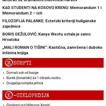
KAD STUDENTI NA KOSOVO KRENU: Memorandum 1 i
Memorandum 2 – isti
FILOZOFIJA PALANKE: Estetski kriteriji huliganske
zajednice
BORIS DEŽULOVIĆ: Kanye Westu ostala je samo
Hrvatska
„MALI ROMAN O TIŠINI“: Kaotična, zamršena i duboko
intimna knjiga
R
ECEPTI
Domaći sok od bazge
Burek (bosanski) za 1 odraslu osobu
Drugačija svinjska jetrica
E
-CIKLOPEDIJA
Povijesni put Hitlerove 'klonje'