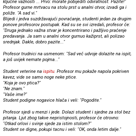
ključne važnosti ... Prvo: morate pobijediti odvratnost. Pazite!"
Profesor gurne mrtvacu na stolu prst u analni otvor, izvadi ga i
poliže. "A sad vi."
Blijedi i jedva suzdržavajući povraćanje, studenti jedan za drugim
ponove profesorov postupak. Kad su se svi izredali, profesor će:
"Druga jednako važna stvar je koncentrirano i pažljivo praćenje
predavanja. Ja sam u analni otvor gurnuo kažiprst, ali polizao
srednjak. Dakle, dobro pazite..."
Profesor trudnici na usmenom: "Sad već udvoje dolazite na ispit,
a još uvijek nemate pojma..."
Student veterine na
ispitu
. Profesor mu pokaže napola pokriven
kavez, vide se samo noge neke ptice.
"Koja je ovo ptica?"
"Ne znam."
"Vaše ime?"
Student podigne nogavice hlača i veli: "Pogodite."
Profesor sjedi u menzi i jede. Dolazi student i sjedne za stol bez
pitanja. Ljut zbog takve nepristojnosti, profesor će otrovno:
"Otkad orlovi i svinje sjede za istim stolom?"
Student se digne, pokupi tacnu i veli: "OK, onda letim dalje."