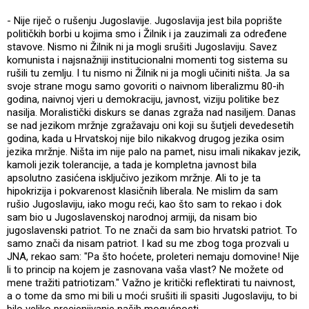
- Nije riječ o rušenju Jugoslavije. Jugoslavija jest bila poprište
političkih borbi u kojima smo i Žilnik i ja zauzimali za određene
stavove. Nismo ni Žilnik ni ja mogli srušiti Jugoslaviju. Savez
komunista i najsnažniji institucionalni momenti tog sistema su
rušili tu zemlju. I tu nismo ni Žilnik ni ja mogli učiniti ništa. Ja sa
svoje strane mogu samo govoriti o naivnom liberalizmu 80-ih
godina, naivnoj vjeri u demokraciju, javnost, viziju politike bez
nasilja. Moralistički diskurs se danas zgraža nad nasiljem. Danas
se nad jezikom mržnje zgražavaju oni koji su šutjeli devedesetih
godina, kada u Hrvatskoj nije bilo nikakvog drugog jezika osim
jezika mržnje. Ništa im nije palo na pamet, nisu imali nikakav jezik,
kamoli jezik tolerancije, a tada je kompletna javnost bila
apsolutno zasićena isključivo jezikom mržnje. Ali to je ta
hipokrizija i pokvarenost klasičnih liberala. Ne mislim da sam
rušio Jugoslaviju, iako mogu reći, kao što sam to rekao i dok
sam bio u Jugoslavenskoj narodnoj armiji, da nisam bio
jugoslavenski patriot. To ne znači da sam bio hrvatski patriot. To
samo znači da nisam patriot. I kad su me zbog toga prozvali u
JNA, rekao sam: "Pa što hoćete, proleteri nemaju domovine! Nije
li to princip na kojem je zasnovana vaša vlast? Ne možete od
mene tražiti patriotizam." Važno je kritički reflektirati tu naivnost,
a o tome da smo mi bili u moći srušiti ili spasiti Jugoslaviju, to bi
bilo veliko precjenjivanje naših mogućnosti.