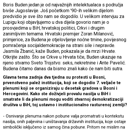
Boris Buden jedan je od najvažnijih intelektualaca s područja
bivše Jugoslavije. Još početkom '90-ih velikim dijelom
predvidio je sve što nam se dogodilo. U velikom intervjuu za
Lupigu koji objavljujemo u dva dijela govorio nam je o
prosvjedima u BiH, hrvatskoj politici, Crkvi i drugim
zanimljivim temama. Hrvatski premijer Zoran Milanović,
primjerice, za Budena je otjelovljenje noćne tmine, povijesnog
pomračenja socijaldemokracije na strani sile i nepravde.
Jasmila Žbanić, kaže Buden, pokazala je da mrzi Hrvate.
Otkrijte zašto. Što se Crkve u Hrvata tiče, Buden ukazuje na
njeno stvarno Sveto Trojstvo: seks, nekretnine i Ante Pavelić.
Budena čitamo danas da bismo znali kako će nam biti sutra.
Glavna tema zadnja dva tjedna su protesti u Bosni,
prvenstveno palež institucija, koji se dogodio 7. veljače te
plenumi koji se organiziraju u desetak gradova u Bosni i
Hercegovini. Kako ste doživjeli provalu nasilja u BiH i
smatrate li da plenumi mogu voditi stvarnoj demokratizaciji
društva u BiH, toj ustavno i institucionalno rasturenoj zemlji?
- Osnivanje plenuma nakon pobune valja promatrati u kontekstu
nasilja, onih paljevina i uništavanja državnih institucija, koje ostaje
simbolički isključeno iz samog čina pobune. Pritom ne mislim na