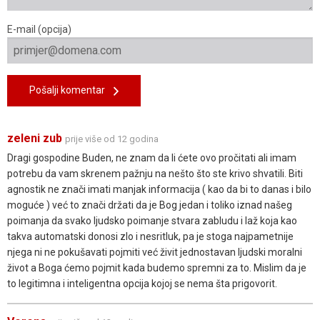
E-mail (opcija)
Pošalji komentar
zeleni zub
prije više od 12 godina
Dragi gospodine Buden, ne znam da li ćete ovo pročitati ali imam
potrebu da vam skrenem pažnju na nešto što ste krivo shvatili. Biti
agnostik ne znači imati manjak informacija ( kao da bi to danas i bilo
moguće ) već to znači držati da je Bog jedan i toliko iznad našeg
poimanja da svako ljudsko poimanje stvara zabludu i laž koja kao
takva automatski donosi zlo i nesritluk, pa je stoga najpametnije
njega ni ne pokušavati pojmiti već živit jednostavan ljudski moralni
život a Boga ćemo pojmit kada budemo spremni za to. Mislim da je
to legitimna i inteligentna opcija kojoj se nema šta prigovorit.