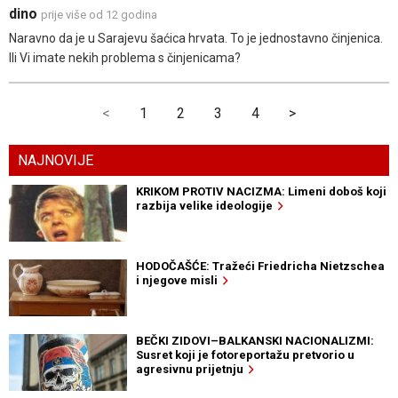
dino
prije više od 12 godina
Naravno da je u Sarajevu šaćica hrvata. To je jednostavno činjenica.
Ili Vi imate nekih problema s činjenicama?
<
1
2
3
4
>
NAJNOVIJE
KRIKOM PROTIV NACIZMA: Limeni doboš koji
razbija velike ideologije
HODOČAŠĆE: Tražeći Friedricha Nietzschea
i njegove misli
BEČKI ZIDOVI–BALKANSKI NACIONALIZMI:
Susret koji je fotoreportažu pretvorio u
agresivnu prijetnju