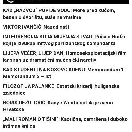
KAD „RAZVOJ“ POPIJE VODU: More pred kućom,
bazen u dvorištu, suša na vratima
VIKTOR IVANČIĆ: Nazad naši
INTERVENCIJA KOJA MIJENJA STVAR: Priča o Hodži
koji je izvukao mrtvog partizanskog komandanta
LIJEPA VEČER, LIJEP DAN: Homoseksploatacijski film
lansiran uz dramatični mučenički narativ
KAD STUDENTI NA KOSOVO KRENU: Memorandum 1 i
Memorandum 2 – isti
FILOZOFIJA PALANKE: Estetski kriteriji huliganske
zajednice
BORIS DEŽULOVIĆ: Kanye Westu ostala je samo
Hrvatska
„MALI ROMAN O TIŠINI“: Kaotična, zamršena i duboko
intimna knjiga