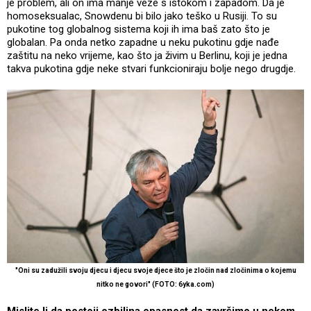
je problem, ali on ima manje veze s istokom i zapadom. Da je
homoseksualac, Snowdenu bi bilo jako teško u Rusiji. To su
pukotine tog globalnog sistema koji ih ima baš zato što je
globalan. Pa onda netko zapadne u neku pukotinu gdje nađe
zaštitu na neko vrijeme, kao što ja živim u Berlinu, koji je jedna
takva pukotina gdje neke stvari funkcioniraju bolje nego drugdje.
"Oni su zadužili svoju djecu i djecu svoje djece što je zločin nad zločinima o kojemu
nitko ne govori" (FOTO: 6yka.com)
Mislite li da postoji ozbiljna opasnost da završimo u nekom