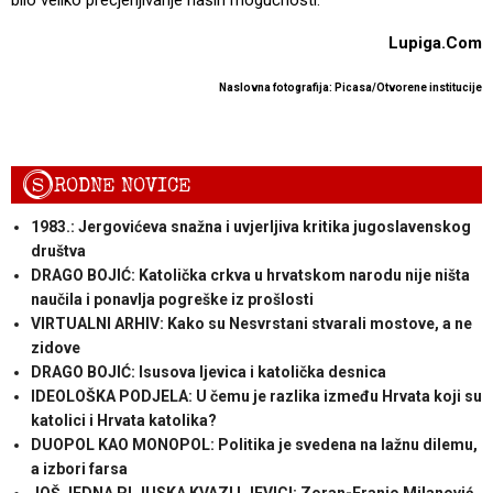
Lupiga.Com
Naslovna fotografija: Picasa/Otvorene institucije
S
RODNE NOVICE
1983.: Jergovićeva snažna i uvjerljiva kritika jugoslavenskog
društva
DRAGO BOJIĆ: Katolička crkva u hrvatskom narodu nije ništa
naučila i ponavlja pogreške iz prošlosti
VIRTUALNI ARHIV: Kako su Nesvrstani stvarali mostove, a ne
zidove
DRAGO BOJIĆ: ​Isusova ljevica i katolička desnica
IDEOLOŠKA PODJELA: U čemu je razlika između Hrvata koji su
katolici i Hrvata katolika?
DUOPOL KAO MONOPOL: Politika je svedena na lažnu dilemu,
a izbori farsa