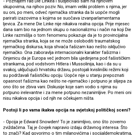
- Poznajem rad Die Linkea i sudjelovao sam na njihovim
skupovima, na njihov poziv. No, imam veliki problem s njima, jer
su oni, po meni, odveć njemačka stranka da bi uopće mogli
parirati izazovima s kojima se suočava izvanparlamentarna
ljevica. Za mene Die Linke nije nikakva realna opcija. Prije mjesec
dana sam bio na jednom skupu o nacionalizmu i način na koji Die
Linke razmišlja o tom fenomenu pokazuje da je to provincijalna
njemačka stranka, koja se ne može osloboditi traumatskog
njemačkog diskursa, koja shvaća fašizam kao nešto isključivo
njemačko. Ona zaboravlja internacionalni karakter fašizma i
činjenicu da je Europa već jednom bila ujedinjena pod fašističkim
strankama, pod vodstvom Hitlera i Mussolinija, kao i da su u
svakoj, uključujući hrvatsku državu, postojali kvislinški režimi koji
su podržavali fašističku opciju. Uopće nije u stanju prepoznati
opasnost fašizma kao nešto ne-njemačko i potpuno je slijepa za
ono što se zbiva vani. Diskusije koje sam vodio s njima su
potpuno irelevantne i za mene potpuno nezanimljive. Po meni oni
nisu nikakva opcija i od njih ne očekujem ništa.
Postoji li po vama ikakva opcija na svjetskoj političkoj sceni?
- Opcija je Edward Snowden! To je zanimljivo, ono što zovemo
zviždačima. Taj je čovjek napravio izdaju državnog interesa. Što
to znači? Kad govorimo o tim milanovićima i socijaldemokratima,