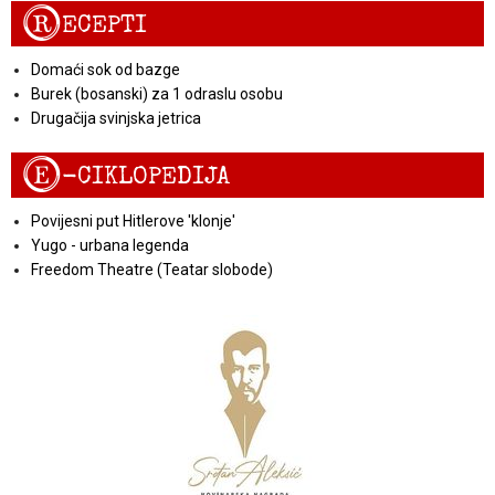
R
ECEPTI
Domaći sok od bazge
Burek (bosanski) za 1 odraslu osobu
Drugačija svinjska jetrica
E
-CIKLOPEDIJA
Povijesni put Hitlerove 'klonje'
Yugo - urbana legenda
Freedom Theatre (Teatar slobode)