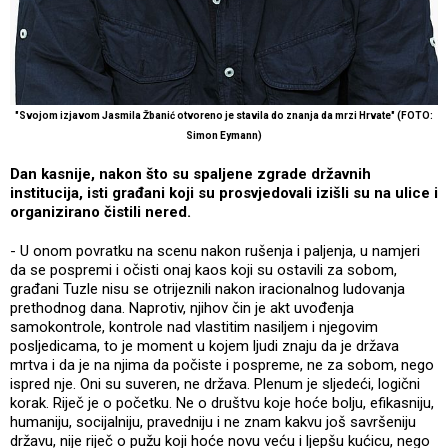
"Svojom izjavom Jasmila Žbanić otvoreno je stavila do znanja da mrzi Hrvate" (FOTO:
Simon Eymann)
Dan kasnije, nakon što su spaljene zgrade državnih
institucija, isti građani koji su prosvjedovali izišli su na ulice i
organizirano čistili nered.
- U onom povratku na scenu nakon rušenja i paljenja, u namjeri
da se pospremi i očisti onaj kaos koji su ostavili za sobom,
građani Tuzle nisu se otrijeznili nakon iracionalnog ludovanja
prethodnog dana. Naprotiv, njihov čin je akt uvođenja
samokontrole, kontrole nad vlastitim nasiljem i njegovim
posljedicama, to je moment u kojem ljudi znaju da je država
mrtva i da je na njima da počiste i pospreme, ne za sobom, nego
ispred nje. Oni su suveren, ne država. Plenum je sljedeći, logični
korak. Riječ je o početku. Ne o društvu koje hoće bolju, efikasniju,
humaniju, socijalniju, pravedniju i ne znam kakvu još savršeniju
državu, nije riječ o pužu koji hoće novu veću i ljepšu kućicu, nego