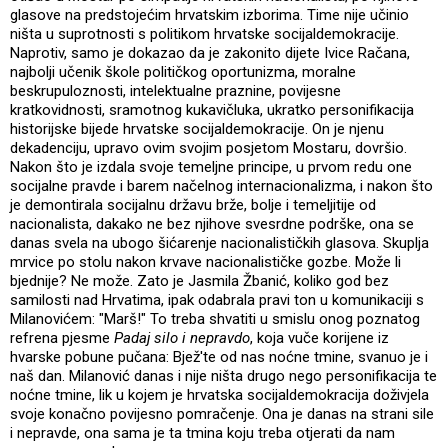
glasove na predstojećim hrvatskim izborima. Time nije učinio
ništa u suprotnosti s politikom hrvatske socijaldemokracije.
Naprotiv, samo je dokazao da je zakonito dijete Ivice Račana,
najbolji učenik škole političkog oportunizma, moralne
beskrupuloznosti, intelektualne praznine, povijesne
kratkovidnosti, sramotnog kukavičluka, ukratko personifikacija
historijske bijede hrvatske socijaldemokracije. On je njenu
dekadenciju, upravo ovim svojim posjetom Mostaru, dovršio.
Nakon što je izdala svoje temeljne principe, u prvom redu one
socijalne pravde i barem načelnog internacionalizma, i nakon što
je demontirala socijalnu državu brže, bolje i temeljitije od
nacionalista, dakako ne bez njihove svesrdne podrške, ona se
danas svela na ubogo šićarenje nacionalističkih glasova. Skuplja
mrvice po stolu nakon krvave nacionalističke gozbe. Može li
bjednije? Ne može. Zato je Jasmila Žbanić, koliko god bez
samilosti nad Hrvatima, ipak odabrala pravi ton u komunikaciji s
Milanovićem: "Marš!" To treba shvatiti u smislu onog poznatog
refrena pjesme
Padaj silo i nepravdo
, koja vuče korijene iz
hvarske pobune pučana: Bjež'te od nas noćne tmine, svanuo je i
naš dan. Milanović danas i nije ništa drugo nego personifikacija te
noćne tmine, lik u kojem je hrvatska socijaldemokracija doživjela
svoje konačno povijesno pomračenje. Ona je danas na strani sile
i nepravde, ona sama je ta tmina koju treba otjerati da nam