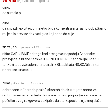
Verena
prije više od 12 godina
dino,
da si malo p
dino
da si pazljivio citao, primijetio bi da komentiram u razno doba.Samo
mi je bilo previse dozivati glas koji nece da cuje.
terzijan
prije više od 12 godina
ništa GADLJIVIJE od toga kad ercegovci napadaju Bosanske
prosvjede a brane četnike iz GENOCIDNE RS.Zaboravljaju da su
tenkovi,topovi,bradonje....nadirali iz BL,Laktaša,NS,BG,Niš.....i na
Bosni i na Hrvatsku.
dino
prije više od 12 godina
dobra vam je "priroda posla". skontah da diskutujete samo za
radnog vremena. izgleda da nisam nimalo pogriješio kad sam na
početku ovog razgovora zaključio da ste zaposleni u javnoj službi.