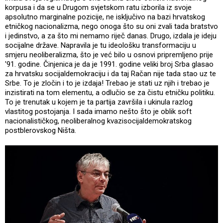
korpusa i da se u Drugom svjetskom ratu izborila iz svoje
apsolutno marginalne pozicije, ne isključivo na bazi hrvatskog
etničkog nacionalizma, nego onoga što su oni zvali tada bratstvo
i jedinstvo, a za što mi nemamo riječ danas. Drugo, izdala je ideju
socijalne države. Napravila je tu ideološku transformaciju u
smjeru neoliberalizma, što je već bilo u osnovi pripremljeno prije
'91. godine. Činjenica je da je 1991. godine veliki broj Srba glasao
za hrvatsku socijaldemokraciju i da taj Račan nije tada stao uz te
Srbe. To je zločin i to je izdaja! Trebao je stati uz njih i trebao je
inzistirati na tom elementu, a odlučio se za čistu etničku politiku.
To je trenutak u kojem je ta partija završila i ukinula razlog
vlastitog postojanja. I sada imamo nešto što je oblik soft
nacionalističkog, neoliberalnog kvazisocijaldemokratskog
postblerovskog Ništa.