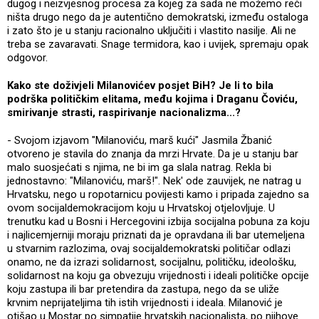
dugog i neizvjesnog procesa za kojeg za sada ne možemo reći
ništa drugo nego da je autentično demokratski, između ostaloga
i zato što je u stanju racionalno uključiti i vlastito nasilje. Ali ne
treba se zavaravati. Snage termidora, kao i uvijek, spremaju opak
odgovor.
Kako ste doživjeli Milanovićev posjet BiH? Je li to bila
podrška političkim elitama, među kojima i Draganu Čoviću,
smirivanje strasti, raspirivanje nacionalizma...?
- Svojom izjavom "Milanoviću, marš kući" Jasmila Žbanić
otvoreno je stavila do znanja da mrzi Hrvate. Da je u stanju bar
malo suosjećati s njima, ne bi im ga slala natrag. Rekla bi
jednostavno: "Milanoviću, marš!". Nek' ode zauvijek, ne natrag u
Hrvatsku, nego u ropotarnicu povijesti kamo i pripada zajedno sa
ovom socijaldemokracijom koju u Hrvatskoj otjelovljuje. U
trenutku kad u Bosni i Hercegovini izbija socijalna pobuna za koju
i najlicemjerniji moraju priznati da je opravdana ili bar utemeljena
u stvarnim razlozima, ovaj socijaldemokratski političar odlazi
onamo, ne da izrazi solidarnost, socijalnu, političku, ideološku,
solidarnost na koju ga obvezuju vrijednosti i ideali političke opcije
koju zastupa ili bar pretendira da zastupa, nego da se uliže
krvnim neprijateljima tih istih vrijednosti i ideala. Milanović je
otišao u Mostar po simpatije hrvatskih nacionalista, po njihove