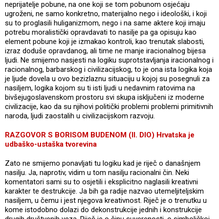
neprijatelje pobune, na one koji se tom pobunom osjećaju
ugroženi, ne samo konkretno, materijalno nego i ideološki, i koji
su to proglasili huliganizmom, nego i na same aktere koji imaju
potrebu moralistički opravdavati to nasilje pa ga opisuju kao
element pobune koji je izmakao kontroli, kao trenutak slabosti,
izraz doduše opravdanog, ali time ne manje iracionalnog bijesa
ljudi. Ne smijemo nasjesti na logiku suprotstavljanja iracionalnog i
racionalnog, barbarskog i civilizacijskog, to je ona ista logika koja
je ljude dovela u ovo bezizlaznu situaciju u kojoj su posegnuli za
nasiljem, logika kojom su ti isti ljudi u nedavnim ratovima na
bivšejugoslavenskom prostoru svi skupa isključeni iz moderne
civilizacije, kao da su njihovi politički problemi problemi primitivnih
naroda, ljudi zaostalih u civilizacijskom razvoju.
RAZGOVOR S BORISOM BUDENOM (II. DIO) Hrvatska je
udbaško-ustaška tvorevina
Zato ne smijemo ponavljati tu logiku kad je riječ o današnjem
nasilju. Ja, naprotiv, vidim u tom nasilju racionalni čin. Neki
komentatori sami su to osjetili i eksplicitno naglasili kreativni
karakter te destrukcije. Ja bih ga radije nazvao utemeljiteljskim
nasiljem, u čemu i jest njegova kreativnost. Riječ je o trenutku u
kome istodobno dolazi do dekonstrukcije jednih i konstrukcije
drugih društvenih veza. Riječ je o činu suverenosti, o simboličkoj