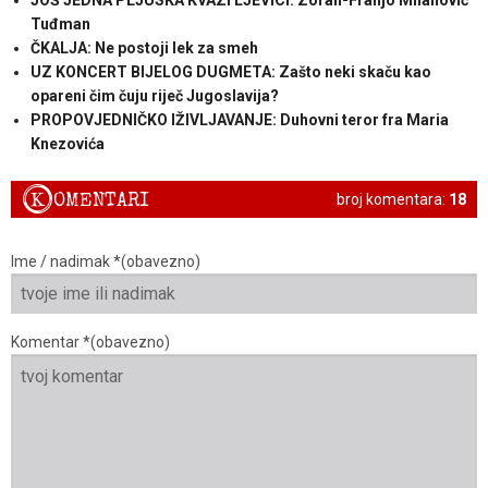
JOŠ JEDNA PLJUSKA KVAZI LJEVICI: Zoran-Franjo Milanović
Tuđman
ČKALJA: Ne postoji lek za smeh
UZ KONCERT BIJELOG DUGMETA: Zašto neki skaču kao
opareni čim čuju riječ Jugoslavija?
PROPOVJEDNIČKO IŽIVLJAVANJE: Duhovni teror fra Maria
Knezovića
K
OMENTARI
broj komentara:
18
Ime / nadimak *(obavezno)
Komentar *(obavezno)