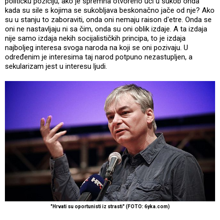
političku poziciju, ako je spremna otvoreno ući u sukob onda
kada su sile s kojima se sukobljava beskonačno jače od nje? Ako
su u stanju to zaboraviti, onda oni nemaju raison d'etre. Onda se
oni ne nastavljaju ni sa čim, onda su oni oblik izdaje. A ta izdaja
nije samo izdaja nekih socijalističkih principa, to je izdaja
najboljeg interesa svoga naroda na koji se oni pozivaju. U
određenim je interesima taj narod potpuno nezastupljen, a
sekularizam jest u interesu ljudi.
"Hrvati su oportunisti iz strasti" (FOTO: 6yka.com)