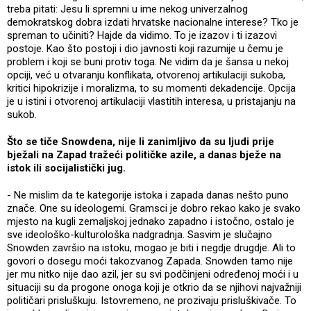
treba pitati: Jesu li spremni u ime nekog univerzalnog
demokratskog dobra izdati hrvatske nacionalne interese? Tko je
spreman to učiniti? Hajde da vidimo. To je izazov i ti izazovi
postoje. Kao što postoji i dio javnosti koji razumije u čemu je
problem i koji se buni protiv toga. Ne vidim da je šansa u nekoj
opciji, već u otvaranju konflikata, otvorenoj artikulaciji sukoba,
kritici hipokrizije i moralizma, to su momenti dekadencije. Opcija
je u istini i otvorenoj artikulaciji vlastitih interesa, u pristajanju na
sukob.
Što se tiče Snowdena, nije li zanimljivo da su ljudi prije
bježali na Zapad tražeći političke azile, a danas bježe na
istok ili socijalistički jug.
- Ne mislim da te kategorije istoka i zapada danas nešto puno
znače. One su ideologemi. Gramsci je dobro rekao kako je svako
mjesto na kugli zemaljskoj jednako zapadno i istočno, ostalo je
sve ideološko-kulturološka nadgradnja. Sasvim je slučajno
Snowden završio na istoku, mogao je biti i negdje drugdje. Ali to
govori o dosegu moći takozvanog Zapada. Snowden tamo nije
jer mu nitko nije dao azil, jer su svi podčinjeni određenoj moći i u
situaciji su da progone onoga koji je otkrio da se njihovi najvažniji
političari prisluškuju. Istovremeno, ne prozivaju prisluškivače. To