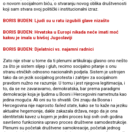
o novom socijalnom biću, o stvaranju novog oblika društvenosti
koji sam stvara svoj politički i institucionalni izraz.
BORIS BUDEN: Ljudi su u ratu izgubili glave nizašto
BORIS BUDEN: Hrvatska u Europi nikada neće imati moć
kakvu je imala u bivšoj Jugoslaviji
BORIS BUDEN: Djelatnici vs. najamni radnici
Zato nije stvar u tome da ti plenumi artikuliraju glasno ono nešto
za što je sistem slijep i gluh, recimo socijalno pitanje s onu
stranu etničkih odnosno nacionalnih podjela. Sistem je ustrojen
tako da on jezik socijalnog protesta i zahtjev za socijalnom
pravdom nužno ne razumije. U tomu i jest njegova legitimacija, i
to, da se ne zavaravamo, demokratska, bar prema paradigmi
demokracije koja je ljudima u Bosni i Hercegovini nametnuta kao
jedina moguća. Ali oni su to shvatili. Oni znaju da Bosna i
Hercegovina nije naprosto
failed state
, kako se to kaže na jeziku
aktualne hegemonije, dakle zakazala država, nego da je ona
identitetski kavez u kojem je jedini proces koji svih ovih godina
savršeno funkcionira upravo proces društvene samodestrukcije.
Plenumi su početak društvene samokreacije, početak jednog