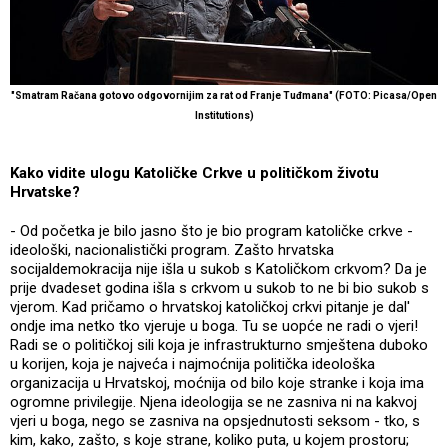
"Smatram Račana gotovo odgovornijim za rat od Franje Tuđmana" (FOTO: Picasa/Open
Institutions)
Kako vidite ulogu Katoličke Crkve u političkom životu
Hrvatske?
- Od početka je bilo jasno što je bio program katoličke crkve -
ideološki, nacionalistički program. Zašto hrvatska
socijaldemokracija nije išla u sukob s Katoličkom crkvom? Da je
prije dvadeset godina išla s crkvom u sukob to ne bi bio sukob s
vjerom. Kad pričamo o hrvatskoj katoličkoj crkvi pitanje je dal'
ondje ima netko tko vjeruje u boga. Tu se uopće ne radi o vjeri!
Radi se o političkoj sili koja je infrastrukturno smještena duboko
u korijen, koja je najveća i najmoćnija politička ideološka
organizacija u Hrvatskoj, moćnija od bilo koje stranke i koja ima
ogromne privilegije. Njena ideologija se ne zasniva ni na kakvoj
vjeri u boga, nego se zasniva na opsjednutosti seksom - tko, s
kim, kako, zašto, s koje strane, koliko puta, u kojem prostoru;