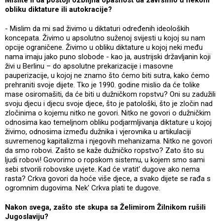
obliku diktature ili autokracije?
- Mislim da mi sad živimo u diktaturi određenih ideoloških
koncepata. Živimo u apsolutno suženoj svijesti u kojoj su nam
opcije ograničene. Živimo u obliku diktature u kojoj neki među
nama imaju jako puno slobode - kao ja, austrijski državljanin koji
živi u Berlinu – do apsolutne prekarizacije i masovne
pauperizacije, u kojoj ne znamo što ćemo biti sutra, kako ćemo
prehraniti svoje dijete. Tko je 1990. godine mislio da će tolike
mase osiromašiti, da će biti u dužničkom ropstvu? Oni su zadužili
svoju djecu i djecu svoje djece, što je patološki, što je zločin nad
zločinima o kojemu nitko ne govori. Nitko ne govori o dužničkim
odnosima kao temeljnom obliku podjarmljivanja diktature u kojoj
živimo, odnosima između dužnika i vjerovnika u artikulaciji
suvremenog kapitalizma i njegovih mehanizama. Nitko ne govori
da smo robovi. Zašto se kaže dužničko ropstvo? Zato što su
ljudi robovi! Govorimo o ropskom sistemu, u kojem smo sami
sebi stvorili robovske uvjete. Kad će vratit' dugove ako nema
rasta? Crkva govori da hoće više djece, a svako dijete se rađa s
ogromnim dugovima. Nek' Crkva plati te dugove.
Nakon svega, zašto ste skupa sa Želimirom Žilnikom rušili
Jugoslaviju?