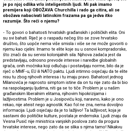
je po njoj odlika vrlo inteligentnih ljudi. Mi pak imamo
premijera koji OBOŽAVA Churchilla i rado ga citira, ali se
obožava nabacivati latinskim frazama pa ga jedva itko
razumije. Što reći o njemu?
- To govori o bahatosti hrvatskih građanskih i političkih elita. Oni
su svi bahati. Riječ je o raspadu nečeg što se zove hrvatsko
društvo, što uopće nema više smisla i više se ne može govoriti o
njemu kao cjelini. Imamo te elite koje su u osnovi kompradorske,
što znači da su servisi kolonijalnih sila. Njihova zadaća jest da
predstavljaju, odnosno prevode interese i naredbe globalnih
igrača, onih moćnika koji odlučuju i postavljaju norme, bilo da je
riječ o MMF-u, EU ili NATO paktu. Ljudi intimno osjećaju da te elite
nisu tu zbog njihovih interesa i tu imaju pravo. Bahatost jednog
Milanovića je naprosto simptom istine da on tu nije zato da bi bio
na raspolaganju ljudima, niti ga se to tiče. Problem je u našim
građanskim liberalnim elitama, njihovim hipokrizijama i
lažljivostima. Problem je u Josipoviću koji, naravno, kako je ono
rekao, nije ateist nego agnostik. Kao fol ne zna, nema dovoljno
informacija. Ljudi osjećaju da je to lažljivo! Ta lažljivost, koja je
sastavni dio političke kulture, postala je endemska. Ljudi znaju da
Vesna Pusić nije ministrica vanjskih poslova zato da progura
hrvatske interese, nego zato da se slika s njima tamo! Nikakvu