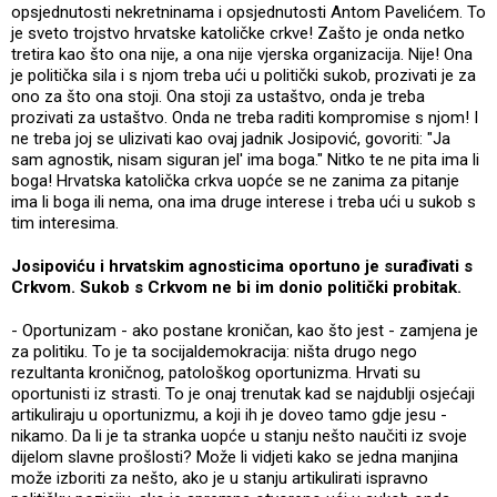
opsjednutosti nekretninama i opsjednutosti Antom Pavelićem. To
je sveto trojstvo hrvatske katoličke crkve! Zašto je onda netko
tretira kao što ona nije, a ona nije vjerska organizacija. Nije! Ona
je politička sila i s njom treba ući u politički sukob, prozivati je za
ono za što ona stoji. Ona stoji za ustaštvo, onda je treba
prozivati za ustaštvo. Onda ne treba raditi kompromise s njom! I
ne treba joj se ulizivati kao ovaj jadnik Josipović, govoriti: "Ja
sam agnostik, nisam siguran jel' ima boga." Nitko te ne pita ima li
boga! Hrvatska katolička crkva uopće se ne zanima za pitanje
ima li boga ili nema, ona ima druge interese i treba ući u sukob s
tim interesima.
Josipoviću i hrvatskim agnosticima oportuno je surađivati s
Crkvom. Sukob s Crkvom ne bi im donio politički probitak.
- Oportunizam - ako postane kroničan, kao što jest - zamjena je
za politiku. To je ta socijaldemokracija: ništa drugo nego
rezultanta kroničnog, patološkog oportunizma. Hrvati su
oportunisti iz strasti. To je onaj trenutak kad se najdublji osjećaji
artikuliraju u oportunizmu, a koji ih je doveo tamo gdje jesu -
nikamo. Da li je ta stranka uopće u stanju nešto naučiti iz svoje
dijelom slavne prošlosti? Može li vidjeti kako se jedna manjina
može izboriti za nešto, ako je u stanju artikulirati ispravno