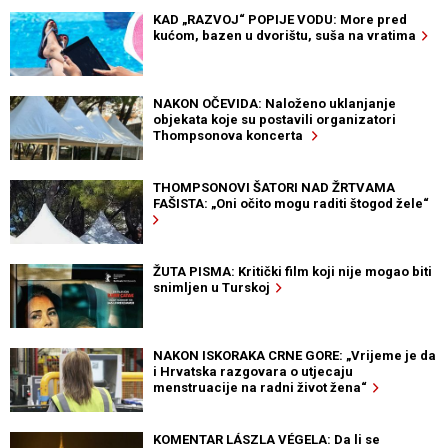
KAD „RAZVOJ“ POPIJE VODU: More pred
kućom, bazen u dvorištu, suša na vratima
NAKON OČEVIDA: Naloženo uklanjanje
objekata koje su postavili organizatori
Thompsonova koncerta
THOMPSONOVI ŠATORI NAD ŽRTVAMA
FAŠISTA: „Oni očito mogu raditi štogod žele“
ŽUTA PISMA: Kritički film koji nije mogao biti
snimljen u Turskoj
NAKON ISKORAKA CRNE GORE: „Vrijeme je da
i Hrvatska razgovara o utjecaju
menstruacije na radni život žena“
KOMENTAR LÁSZLA VÉGELA: Da li se