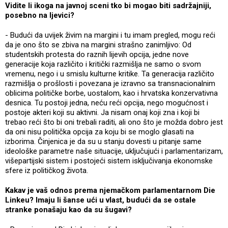
Vidite li ikoga na javnoj sceni tko bi mogao biti sadržajniji,
posebno na ljevici?
- Budući da uvijek živim na margini i tu imam pregled, mogu reći
da je ono što se zbiva na margini strašno zanimljivo: Od
studentskih protesta do raznih lijevih opcija, jedne nove
generacije koja različito i kritički razmišlja ne samo o svom
vremenu, nego i u smislu kulturne kritike. Ta generacija različito
razmišlja o prošlosti i povezana je izravno sa transnacionalnim
oblicima političke borbe, uostalom, kao i hrvatska konzervativna
desnica. Tu postoji jedna, neću reći opcija, nego mogućnost i
postoje akteri koji su aktivni. Ja nisam onaj koji zna i koji bi
trebao reći što bi oni trebali raditi, ali ono što je možda dobro jest
da oni nisu politička opcija za koju bi se moglo glasati na
izborima. Činjenica je da su u stanju dovesti u pitanje same
ideološke parametre naše situacije, uključujući i parlamentarizam,
višepartijski sistem i postojeći sistem isključivanja ekonomske
sfere iz političkog života.
Kakav je vaš odnos prema njemačkom parlamentarnom Die
Linkeu? Imaju li šanse ući u vlast, budući da se ostale
stranke ponašaju kao da su šugavi?