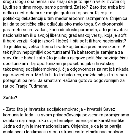
drugu ulogu ona nema i svi znaju da je to njezin veliki životni cilj.
Ljudi se s time mogu samo pomiriti. Zašto? Zato što treba biti
netko i nešto da bi se moglo igrati na toj sceni. Riječ je o
političkoj dekadenciji u tim međunarodnim razmjerima. Činjenica
je i da te političke elite odlučuju oko malo toga. Svi ekonomski
parametri su im zadani, kao i ideološki parametri, a to je hrvatski
nacionalizam ili u svojoj liberalnoj građanskoj verziji, koja je soft
ili hard verziji. Koji je izbor? Hoćeš li biti soft ili hard nacionalist?
To je dilema, velika dilema hrvatskog birača pred nove izbore. A
tek njihov nepojmljivi oportunizam! Ta bahatost je zamjena za
stav. On je bahat zato što je istina njegove političke pozicije čisti
oportunizam. Taj oportunizam je posebno jak u hrvatskoj
takozvanoj socijaldemokraciji, čija odgovornost za rat još nikada
nije osviještena. Možda bi to trebalo reći, možda bih ja to trebao
potegnuti pa reći: Ja smatram Račana gotovo odgovornijim za
rat od Franje Tuđmana.
Zašto?
- Zato što je hrvatska socijaldemokracija - hrvatski Savez
komunista tada - u svom prilagođavanju povijesnim promjenama
izdala u najmanju ruku dvije temeljne, esencijalne karakteristike.
Jedna od njih je internacionalizam. Činjenica je da je ta partija
imala svoju legitimaciju s onu stranu čisto etnički nacionalnog