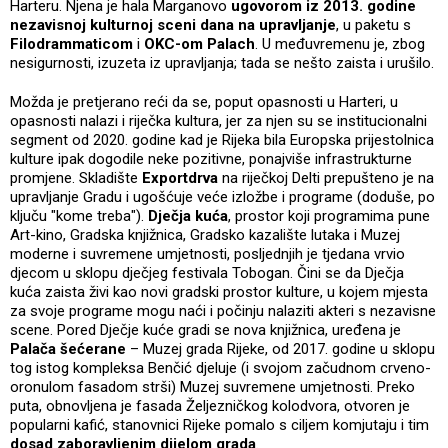
Harteru. Njena je hala Marganovo
ugovorom iz 2013. godine
nezavisnoj kulturnoj sceni dana na upravljanje
, u paketu s
Filodrammaticom
i
OKC-om Palach
. U međuvremenu je, zbog
nesigurnosti, izuzeta iz upravljanja; tada se nešto zaista i urušilo.
Možda je pretjerano reći da se, poput opasnosti u Harteri, u
opasnosti nalazi i riječka kultura, jer za njen su se institucionalni
segment od 2020. godine kad je Rijeka bila Europska prijestolnica
kulture ipak dogodile neke pozitivne, ponajviše infrastrukturne
promjene. Skladište
Exportdrva
na riječkoj Delti prepušteno je na
upravljanje Gradu i ugošćuje veće izložbe i programe (doduše, po
ključu "kome treba").
Dječja kuća
, prostor koji programima pune
Art-kino, Gradska knjižnica, Gradsko kazalište lutaka i Muzej
moderne i suvremene umjetnosti, posljednjih je tjedana vrvio
djecom u sklopu dječjeg festivala Tobogan. Čini se da Dječja
kuća zaista živi kao novi gradski prostor kulture, u kojem mjesta
za svoje programe mogu naći i počinju nalaziti akteri s nezavisne
scene. Pored Dječje kuće gradi se nova knjižnica, uređena je
Palača šećerane
– Muzej grada Rijeke, od 2017. godine u sklopu
tog istog kompleksa Benčić djeluje (i svojom začudnom crveno-
oronulom fasadom strši) Muzej suvremene umjetnosti. Preko
puta, obnovljena je fasada Željezničkog kolodvora, otvoren je
popularni kafić, stanovnici Rijeke pomalo s ciljem komjutaju i tim
dosad zaboravljenim dijelom grada
.