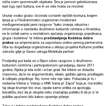
ništa osim spomenutih objekata. Šira je javnost gebelsizirana:
kad čuju riječ kultura, sve ih se više hvata za revolver.
Unutar ovako grubo i brzinski ocrtanih riječkih kontura, krajem
lipnja je u Filodrammatici organiziran moderirani
međugeneracijski javni razgovor "kako znanja, iskustva i
informacije o nastanku društveno-kulturnih centara u Hrvatskoj
ne bi ostali samo u nestalnom sjećanju organizacija, pojedinaca,
grupa i kolektiva" te tribina
predstavljanja Kodeksa dobre
prakse
sa smjernicama za uspostavu civilno-javnog partnerstva.
Oba su događanja organizirana u sklopu projekta Kulturne politike
odozdo gdje je Savez udruga Molekula partner.
Posljednji put kada se u Rijeci odvio razgovor o društveno-
kulturnim centrima i participativnom upravljanju, davne 2011.
godine, Rijeka je bila srdit i srčan grad. Na tribine se dolazilo
masovno, da bi se argumentiralo, vikalo, gađalo jajima, predlagalo
ili odbijalo prijedloge. No, tome više nije tako. Pokazala je to i
nedavna tribina o "stanju u HNK Ivana pl. Zajca" koja je, ma koliko
taj skupi krumpir bio vruć, ispala samo prilika za apologiju
kazalištu, bez da je okupila neku značajniju publiku ili da je iz te
publike upućeno bilo kakvo opasnije pitanje.
Tako je i tribina predstavljanja Kodeksa dobre prakse