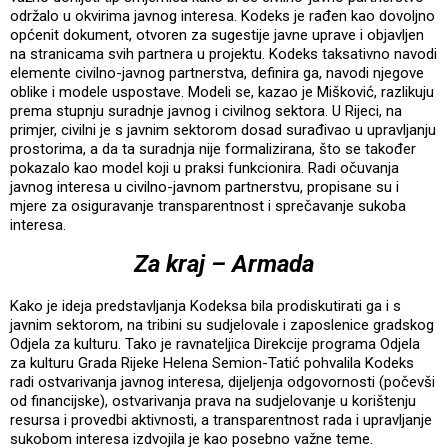
održalo u okvirima javnog interesa. Kodeks je rađen kao dovoljno
općenit dokument, otvoren za sugestije javne uprave i objavljen
na stranicama svih partnera u projektu. Kodeks taksativno navodi
elemente civilno-javnog partnerstva, definira ga, navodi njegove
oblike i modele uspostave. Modeli se, kazao je Mišković, razlikuju
prema stupnju suradnje javnog i civilnog sektora. U Rijeci, na
primjer, civilni je s javnim sektorom dosad surađivao u upravljanju
prostorima, a da ta suradnja nije formalizirana, što se također
pokazalo kao model koji u praksi funkcionira. Radi očuvanja
javnog interesa u civilno-javnom partnerstvu, propisane su i
mjere za osiguravanje transparentnost i sprečavanje sukoba
interesa.
Za kraj – Armada
Kako je ideja predstavljanja Kodeksa bila prodiskutirati ga i s
javnim sektorom, na tribini su sudjelovale i zaposlenice gradskog
Odjela za kulturu. Tako je ravnateljica Direkcije programa Odjela
za kulturu Grada Rijeke Helena Semion-Tatić pohvalila Kodeks
radi ostvarivanja javnog interesa, dijeljenja odgovornosti (počevši
od financijske), ostvarivanja prava na sudjelovanje u korištenju
resursa i provedbi aktivnosti, a transparentnost rada i upravljanje
sukobom interesa izdvojila je kao posebno važne teme.