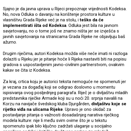
Sjajno je da javna uprava u Rijeci prepoznaje vrijednosti Kodeksa.
No, nova Odluka o davanju na korištenje prostora kulture u
vlasništvu Grada Rijeke već je na stolu, i
teško da će
implementirati išta od Kodeksa
. Odluka jest bila na javnom
savjetovanju, no o tome još ne znamo ništa jer se izvješća s
javnih savjetovanja na stranicama Grada Rijeke ne objavljuju baš
ažurno.
Drugim riječima, autori Kodeksa možda više neće imati ni razloga
dolaziti u Rijeku jer je pitanje hoće li Rijeka nastaviti biti na popisu
gradova s uspostavljenim javno-civilnim partnerstvom, ovakvim
kakav se čita iz Kodeksa.
Za kraj, crtica koju je autorici teksta nemoguće ne spomenuti jer
je vezana za događaj koji se odigrao doslovno u momentu
ispisivanja ovog posljednjeg paragrafa. Riječ je o divljaštvu mladih
predstavnika riječke Armade koji su u noći 20. srpnja navalili na
Korzu na navijače švedskog kluba Djurgården,
divljaštvu koje se
rijetko viđa na ulicama Rijeke
. Upravo je ono okidač za
postavljanje pitanja o važnosti dosadašnjeg narativa riječkog
modela kulture: nije li među svim ovime što je u tekstu
spomenuto ipak bilo ključno zadržati ulaganje u socijalno