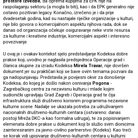
prostore izvedbe
, da oprema kupljena za EPK nije na
raspolaganju sektoru (a mogla bi biti), kao i da EPK generalno nije
ostavio pozitivan legacy. Konačno, izrečeno je i da prije
dvadesetak godina, kad su nastajale riječke organizacije u kulturi,
nije bilo govora o komercijalnom aspektu njihova rada, dok se
danas od organizacija očekuje osiguravanje neke vrste resursa
za kulturne i kreativne industrije, komercijalni aspekt i interesno
povezivanje.
U ovaj je i ovakav kontekst sjelo predstavljanje Kodeksa dobre
prakse koji, uvodno je naglasila predsjednica Operacije grad i
članica skupine za izradu Kodeksa
Mirela Travar
, nije dovršen
dokument jer su praktičari koji se bave ovim temama pozvani da
ga nadopunjavaju. Predstavila je povijesni okvir za donošenje
Kodeksa, do kojeg je došlo nakon osnivanja
Pogona
-
Zagrebačkog centra za nezavisnu kulturu i mlade kojim
sudionički upravljaju Grad Zagreb i Operacija grad te čija
infrastruktura služi društveno korisnim programima nezavisne
kulturne scene. Nadalje se ukazala potreba za udruživanjem
nacionalnih društveno-kulturnih centara (ostvareno: danas
postoji Mreža DKC-a kao formalna udruga), te za popisivanjem
elemenata dobre prakse u dokument koji bi služio svim dionicima
zainteresiranim za javno-civilno partnerstvo (Kodeks). Kao treći
se korak vidi upisivanje društveno-kulturnih centara u kulturni