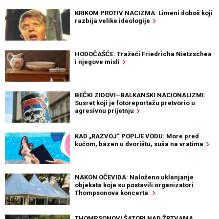
KRIKOM PROTIV NACIZMA: Limeni doboš koji
razbija velike ideologije
HODOČAŠĆE: Tražeći Friedricha Nietzschea
i njegove misli
BEČKI ZIDOVI–BALKANSKI NACIONALIZMI:
Susret koji je fotoreportažu pretvorio u
agresivnu prijetnju
KAD „RAZVOJ“ POPIJE VODU: More pred
kućom, bazen u dvorištu, suša na vratima
NAKON OČEVIDA: Naloženo uklanjanje
objekata koje su postavili organizatori
Thompsonova koncerta
THOMPSONOVI ŠATORI NAD ŽRTVAMA