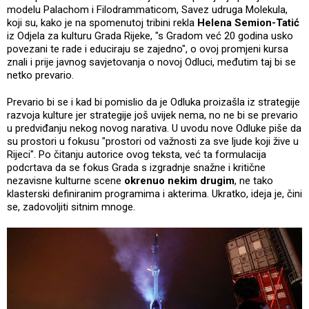
modelu Palachom i Filodrammaticom, Savez udruga Molekula,
koji su, kako je na spomenutoj tribini rekla
Helena Semion-Tatić
iz Odjela za kulturu Grada Rijeke, "s Gradom već 20 godina usko
povezani te rade i educiraju se zajedno", o ovoj promjeni kursa
znali i prije javnog savjetovanja o novoj Odluci, međutim taj bi se
netko prevario.
Prevario bi se i kad bi pomislio da je Odluka proizašla iz strategije
razvoja kulture jer strategije još uvijek nema, no ne bi se prevario
u predviđanju nekog novog narativa. U uvodu nove Odluke piše da
su prostori u fokusu "prostori od važnosti za sve ljude koji žive u
Rijeci". Po čitanju autorice ovog teksta, već ta formulacija
podcrtava da se fokus Grada s izgradnje snažne i kritične
nezavisne kulturne scene
okrenuo nekim drugim
, ne tako
klasterski definiranim programima i akterima. Ukratko, ideja je, čini
se, zadovoljiti sitnim mnoge.