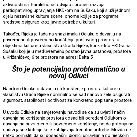
aktivnostima. Paralelno se odvijao i proces razvoja
participativnog upravljanja HKD-om na Sušaku, koji služi jednom
dijelu nezavisne kulture scene, onome koji je za programe
sredstva osigurao kroz javne potrebe u kulturi.
Također, Rijeka je tada na snazi imala i Odluku o davanju na
privremeno ili povremeno korištenje poslovnog prostora u
objektima kulture u vlasništvu Grada Rijeke, konkretno HKD-a na
Sušaku koji je u međuvremenu postao javna ustanova, prostora
u Križanićevoj 6 te prostora na adresi Delta 5.
Što je potencijalno problematično u
novoj Odluci
Nacrtom Odluke o davanju na korištenje prostora kulture u
vlasništvu Grada Rijeke nominalno se sad nanovo žele osigurati
sigurnost, stabilnost i održivost za konkretno popisane prostore.
U uvodu Odluke na savjetovanju navodi se da su uvjeti i način
davanja na korištenje prostora dosad bili određeni Odlukom o
davanju na privremeno ili povremeno korištenje, no da potonja ne
sadrži jasne kriterije koje zahtijevaju trenutne potrebe. Možda će
netko pomisliti da su dosadašnji dionici upravljanja po riječkom