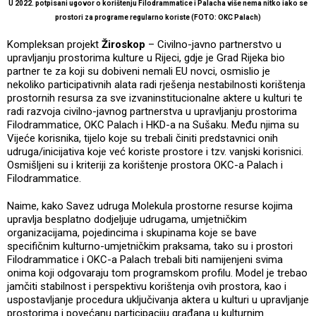
U 2022. potpisani ugovor o korištenju Filodrammatice i Palacha više nema nitko iako se
prostori za programe regularno koriste (FOTO: OKC Palach)
Kompleksan projekt
Žiroskop
– Civilno-javno partnerstvo u
upravljanju prostorima kulture u Rijeci, gdje je Grad Rijeka bio
partner te za koji su dobiveni nemali EU novci, osmislio je
nekoliko participativnih alata radi rješenja nestabilnosti korištenja
prostornih resursa za sve izvaninstitucionalne aktere u kulturi te
radi razvoja civilno-javnog partnerstva u upravljanju prostorima
Filodrammatice, OKC Palach i HKD-a na Sušaku. Među njima su
Vijeće korisnika, tijelo koje su trebali činiti predstavnici onih
udruga/inicijativa koje već koriste prostore i tzv. vanjski korisnici.
Osmišljeni su i kriteriji za korištenje prostora OKC-a Palach i
Filodrammatice.
Naime, kako Savez udruga Molekula prostorne resurse kojima
upravlja besplatno dodjeljuje udrugama, umjetničkim
organizacijama, pojedincima i skupinama koje se bave
specifičnim kulturno-umjetničkim praksama, tako su i prostori
Filodrammatice i OKC-a Palach trebali biti namijenjeni svima
onima koji odgovaraju tom programskom profilu. Model je trebao
jamčiti stabilnost i perspektivu korištenja ovih prostora, kao i
uspostavljanje procedura uključivanja aktera u kulturi u upravljanje
prostorima i povećanu participaciju građana u kulturnim