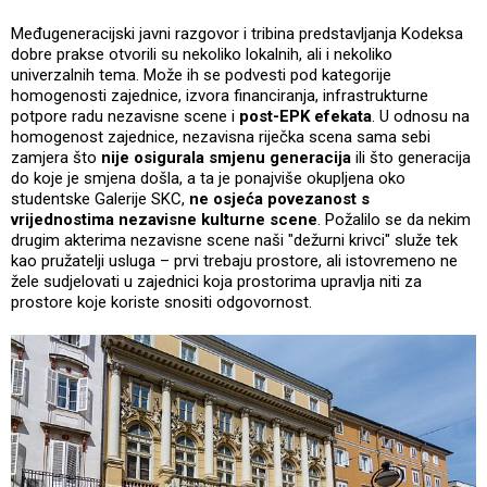
Međugeneracijski javni razgovor i tribina predstavljanja Kodeksa
dobre prakse otvorili su nekoliko lokalnih, ali i nekoliko
univerzalnih tema. Može ih se podvesti pod kategorije
homogenosti zajednice, izvora financiranja, infrastrukturne
potpore radu nezavisne scene i
post-EPK efekata
. U odnosu na
homogenost zajednice, nezavisna riječka scena sama sebi
zamjera što
nije osigurala smjenu generacija
ili što generacija
do koje je smjena došla, a ta je ponajviše okupljena oko
studentske Galerije SKC,
ne osjeća povezanost s
vrijednostima nezavisne kulturne scene
. Požalilo se da nekim
drugim akterima nezavisne scene naši "dežurni krivci" služe tek
kao pružatelji usluga – prvi trebaju prostore, ali istovremeno ne
žele sudjelovati u zajednici koja prostorima upravlja niti za
prostore koje koriste snositi odgovornost.