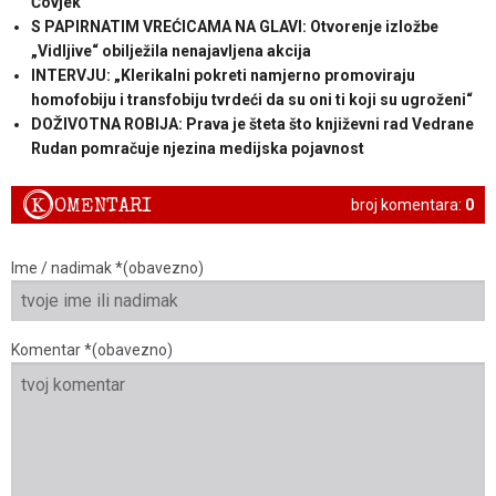
Čovjek
S PAPIRNATIM VREĆICAMA NA GLAVI: Otvorenje izložbe
„Vidljive“ obilježila nenajavljena akcija
INTERVJU: „Klerikalni pokreti namjerno promoviraju
homofobiju i transfobiju tvrdeći da su oni ti koji su ugroženi“
DOŽIVOTNA ROBIJA: Prava je šteta što književni rad Vedrane
Rudan pomračuje njezina medijska pojavnost
K
OMENTARI
broj komentara:
0
Ime / nadimak *(obavezno)
Komentar *(obavezno)