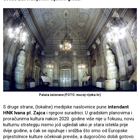
Palača šećerane (FOTO: muzej-rijeka.hr)
S druge strane, (lokalne) medijske naslovnice pune
intendant
HNK Ivana pl. Zajca
i njegovi suradnici. U gradskim planovima i
proračunima kultura nakon 2020. godine više nije u fokusu, novu
kulturnu strategiju nismo još ugledali iako je stara istekla prije
dvije godine, a čak se ispuhuje i srdžba što smo od Europske
prijestolnice kulture očekivali previše, a dugoročno dobili gotovo