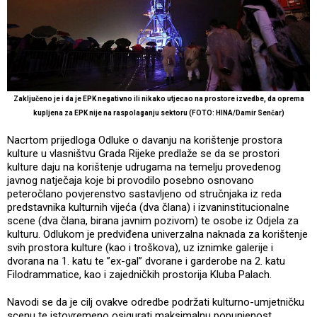
Zaključeno je i da je EPK negativno ili nikako utjecao na prostore izvedbe, da oprema
kupljena za EPK nije na raspolaganju sektoru (FOTO: HINA/Damir Senčar)
Nacrtom prijedloga Odluke o davanju na korištenje prostora
kulture u vlasništvu Grada Rijeke predlaže se da se prostori
kulture daju na korištenje udrugama na temelju provedenog
javnog natječaja koje bi provodilo posebno osnovano
peteročlano povjerenstvo sastavljeno od stručnjaka iz reda
predstavnika kulturnih vijeća (dva člana) i izvaninstitucionalne
scene (dva člana, birana javnim pozivom) te osobe iz Odjela za
kulturu. Odlukom je predviđena univerzalna naknada za korištenje
svih prostora kulture (kao i troškova), uz iznimke galerije i
dvorana na 1. katu te ”ex-gal” dvorane i garderobe na 2. katu
Filodrammatice, kao i zajedničkih prostorija Kluba Palach.
Navodi se da je cilj ovakve odredbe podržati kulturno-umjetničku
scenu te istovremeno osigurati maksimalnu popunjenost