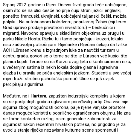
Srpanj 2022. godine u Rijeci. Dnevni život grada teče uobičajeno,
osim što se na ulici češće no prije čuju strani jezici: engleski,
ponešto francuski, ukrajinski, uobičajeni talijanski, češki, možda
poljski... Na autobusnom kolodvoru, popularnoj Žabici (čiji teren
Grad upravo prodaje privatnom investitoru) – beskućnici i
migranti. Navodno spavaju u skladišnim objektima uz prugu i u
parku Nikole Hosta. Rijeku tu i tamo posjećuju i kruzeri, lokalci
nisu zadovoljni potrošnjom. Riječanke i Riječani čekaju da tvrtke
ACI i Lürssen krenu s izgradnjom luke za nautički turizam u
centru grada, govori se o tome se što je Lürssen već kupio, što
planira kupiti. Terase su na Korzu ovog ljeta u kontinuiranom nizu;
u večernjim satima iz nekih lokala dopire glasna i agresivna
glazba i u pravilu se priča engleskim jezikom. Studenti u sve većoj
mjeri traže stručnu psihološku pomoć. Ulice se još uvijek
percipiraju sigurnima.
Međutim, ne i
Hartera
, zapušten industrijski kompleks u kojem
su se posljednjih godina uglavnom priređivali partiji. Ona više nije
sigurna zbog mogućnosti odrona, pa je njene vanjske prostore
danas moguće koristiti u poprilično ograničenom obujmu. Ne zna
se tome konkretan razlog, osim generalne zabrinutosti za
sigurnost nakon recentnih hrvatskih potresa, no prigodno je za
uvod u stanje riječke nezavisne kulturne scene spomenuti i