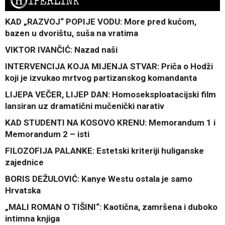
H
IPERLINK
KAD „RAZVOJ“ POPIJE VODU: More pred kućom,
bazen u dvorištu, suša na vratima
VIKTOR IVANČIĆ: Nazad naši
INTERVENCIJA KOJA MIJENJA STVAR: Priča o Hodži
koji je izvukao mrtvog partizanskog komandanta
LIJEPA VEČER, LIJEP DAN: Homoseksploatacijski film
lansiran uz dramatični mučenički narativ
KAD STUDENTI NA KOSOVO KRENU: Memorandum 1 i
Memorandum 2 – isti
FILOZOFIJA PALANKE: Estetski kriteriji huliganske
zajednice
BORIS DEŽULOVIĆ: Kanye Westu ostala je samo
Hrvatska
„MALI ROMAN O TIŠINI“: Kaotična, zamršena i duboko
intimna knjiga