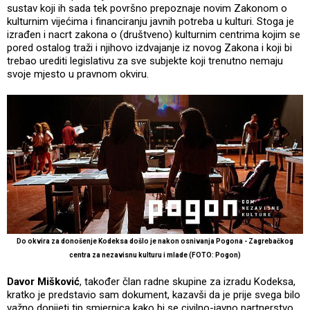
sustav koji ih sada tek površno prepoznaje novim Zakonom o
kulturnim vijećima i financiranju javnih potreba u kulturi. Stoga je
izrađen i nacrt zakona o (društveno) kulturnim centrima kojim se
pored ostalog traži i njihovo izdvajanje iz novog Zakona i koji bi
trebao urediti legislativu za sve subjekte koji trenutno nemaju
svoje mjesto u pravnom okviru.
Do okvira za donošenje Kodeksa došlo je nakon osnivanja Pogona - Zagrebačkog
centra za nezavisnu kulturu i mlade (FOTO: Pogon)
Davor Mišković
, također član radne skupine za izradu Kodeksa,
kratko je predstavio sam dokument, kazavši da je prije svega bilo
važno donijeti tip smjernica kako bi se civilno-javno partnerstvo