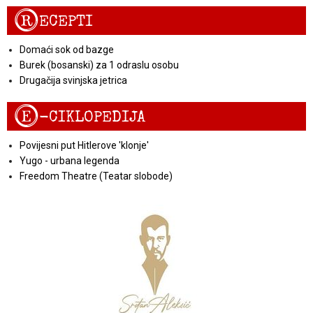
R
ECEPTI
Domaći sok od bazge
Burek (bosanski) za 1 odraslu osobu
Drugačija svinjska jetrica
E
-CIKLOPEDIJA
Povijesni put Hitlerove 'klonje'
Yugo - urbana legenda
Freedom Theatre (Teatar slobode)