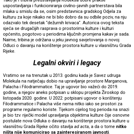
uspostavljanja i funkcioniranja civilno-javnih partnerstava bila
mlaka u smislu da se, osim predstavnica gradskog Odjela za
kulturu za koje nikako ne bi bilo dobro da su odbile poziv, na nju
odazvalo tek desetak "dežurnih krivaca". Autorica ovog teksta
sjeća se drugačijih rasprava o prostorima kulture i kulturi
općenito, pogotovo u periodima ključnih promjena kakav je sada.
Naime, tribina je održana u jeku javnog savjetovanja o novoj
Odluci o davanju na korištenje prostora kulture u vlasništvu Grada
Rijeke.
Legalni okviri i legacy
Vratimo se na trenutak u 2013. godinu kada je Savez udruga
Molekula na natječaju dobio na upravljanje prostore Marganova,
Palacha i Filodrammatice. Taj je ugovor bio važeći do 2019.
godine, a njegov aneks potpisan u sklopu projekta Žiroskop do
listopada 2020. godine. U 2022. potpisani ugovor o korištenju
Filodrammatice i Palacha više nema nitko iako se prostori za
programe regularno koriste. Tijekom cijelog tog perioda na snazi
je bio tzv. riječki model upravljanja objektima kulture čije osnovne
postulate nova Odluka o davanju na korištenje prostora kulture u
vlasništvu Grada Rijeke očito stavlja
ad acta
, a da o tome
nitko
ništa nije komunicirao sa zainteresiranom javnosti
.