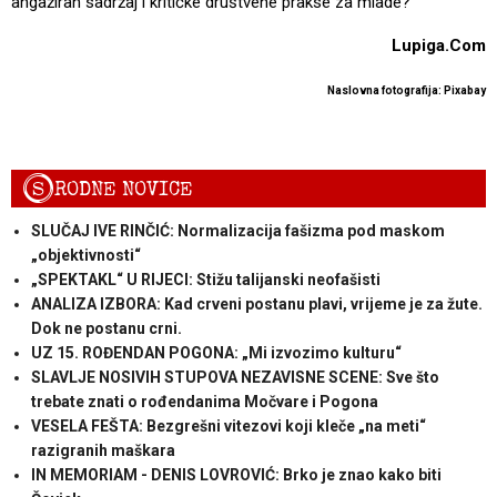
angažiran sadržaj i kritičke društvene prakse za mlade?
Lupiga.Com
Naslovna fotografija: Pixabay
S
RODNE NOVICE
SLUČAJ IVE RINČIĆ: Normalizacija fašizma pod maskom
„objektivnosti“
„SPEKTAKL“ U RIJECI: Stižu talijanski neofašisti
ANALIZA IZBORA: Kad crveni postanu plavi, vrijeme je za žute.
Dok ne postanu crni.
UZ 15. ROĐENDAN POGONA: „Mi izvozimo kulturu“
SLAVLJE NOSIVIH STUPOVA NEZAVISNE SCENE: Sve što
trebate znati o rođendanima Močvare i Pogona
VESELA FEŠTA: Bezgrešni vitezovi koji kleče „na meti“
razigranih maškara
IN MEMORIAM - DENIS LOVROVIĆ: Brko je znao kako biti