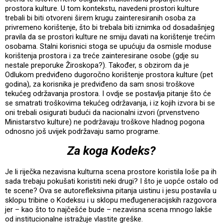
prostora kulture. U tom kontekstu, navedeni prostori kulture
trebali bi biti otvoreni širem krugu zainteresiranih osoba za
privremeno korištenje, što bi trebala biti iznimka od dosadašnjeg
pravila da se prostori kulture ne smiju davati na korištenje trećim
osobama. Stalni korisnici stoga se upućuju da osmisle moduse
korištenja prostora i za treće zainteresirane osobe (gdje su
nestale preporuke Žiroskopa?). Također, s obzirom da je
Odlukom predviđeno dugoročno korištenje prostora kulture (pet
godina), za korisnika je predviđeno da sam snosi troškove
tekućeg održavanja prostora. I ovdje se postavlja pitanje što će
se smatrati troškovima tekućeg održavanja, i iz kojih izvora bi se
oni trebali osigurati budući da nacionalni izvori (prvenstveno
Ministarstvo kulture) ne podržavaju troškove hladnog pogona
odnosno još uvijek podržavaju samo programe.
Za koga Kodeks?
Je li riječka nezavisna kulturna scena prostore koristila loše pa ih
sada trebaju pokušati koristiti neki drugi? I što je uopće ostalo od
te scene? Ova se autorefleksivna pitanja uistinu i jesu postavila u
sklopu tribine o Kodeksu i u sklopu međugeneracijskih razgovora
jer – kao što to najčešće bude – nezavisna scena mnogo lakše
od institucionalne istražuje vlastite greške.