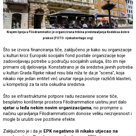
Krajem lipnja u Filodrammatici je organizirana tribina predstavljanja Kodeksa dobre
prakse (FOTO: rijekaheritage.org)
Što se izvora financiranja tiče, zaključeno je kako su organizacije
u kulturi kroz Europski socijalni fond postale organizacije koje
zadovoljavaju potrebe u području socijalnih usluga, što im nije
primarni cilj djelovanja. Konstatirano je da sredstva javnih potreba
u kulturi Grada Rijeke nikad nisu bila niža te da je "scena", koja
nikako nije jedan entitet već unutar njega postoje različiti klasteri,
u kompeticiji za ta ista oskudna sredstva.
Što se infrastrukturne potpore radu nezavisne scene tiče,
besplatno korištenje prostora Filodrammatice uistinu jest dalo
vjetar u leđa nekim novim organizacijama
, no promjene u
načinu upravljanja Filodrammaticom donose veliku neizvjesnost i
mogle bi urušiti ove pozitivne efekte.
Zaključeno je i da je
EPK negativno ili nikako utjecao na