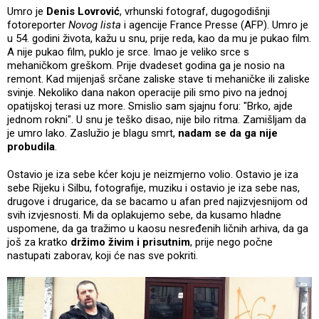
Umro je
Denis Lovrović
, vrhunski fotograf, dugogodišnji
fotoreporter
Novog lista
i agencije France Presse (AFP). Umro je
u 54. godini života, kažu u snu, prije reda, kao da mu je pukao film.
A nije pukao film, puklo je srce. Imao je veliko srce s
mehaničkom greškom. Prije dvadeset godina ga je nosio na
remont. Kad mijenjaš srčane zaliske stave ti mehaničke ili zaliske
svinje. Nekoliko dana nakon operacije pili smo pivo na jednoj
opatijskoj terasi uz more. Smislio sam sjajnu foru: "Brko, ajde
jednom rokni". U snu je teško disao, nije bilo ritma. Zamišljam da
je umro lako. Zaslužio je blagu smrt,
nadam se da ga nije
probudila
.
Ostavio je iza sebe kćer koju je neizmjerno volio. Ostavio je iza
sebe Rijeku i Silbu, fotografije, muziku i ostavio je iza sebe nas,
drugove i drugarice, da se bacamo u afan pred najizvjesnijom od
svih izvjesnosti. Mi da oplakujemo sebe, da kusamo hladne
uspomene, da ga tražimo u kaosu nesređenih ličnih arhiva, da ga
još za kratko
držimo živim i prisutnim
, prije nego počne
nastupati zaborav, koji će nas sve pokriti.