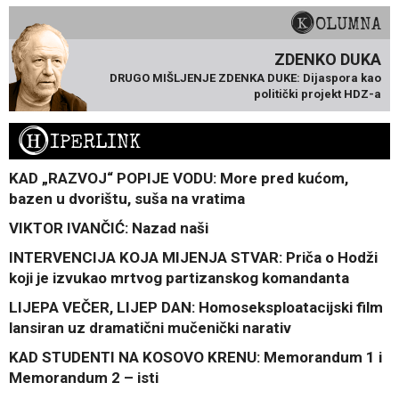
KOLUMNA
ZDENKO DUKA
DRUGO MIŠLJENJE ZDENKA DUKE: Dijaspora kao
politički projekt HDZ-a
H
IPERLINK
KAD „RAZVOJ“ POPIJE VODU: More pred kućom,
bazen u dvorištu, suša na vratima
VIKTOR IVANČIĆ: Nazad naši
INTERVENCIJA KOJA MIJENJA STVAR: Priča o Hodži
koji je izvukao mrtvog partizanskog komandanta
LIJEPA VEČER, LIJEP DAN: Homoseksploatacijski film
lansiran uz dramatični mučenički narativ
KAD STUDENTI NA KOSOVO KRENU: Memorandum 1 i
Memorandum 2 – isti