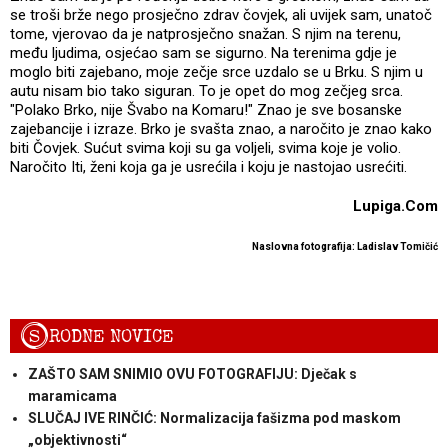
se troši brže nego prosječno zdrav čovjek, ali uvijek sam, unatoč
tome, vjerovao da je natprosječno snažan. S njim na terenu,
među ljudima, osjećao sam se sigurno. Na terenima gdje je
moglo biti zajebano, moje zečje srce uzdalo se u Brku. S njim u
autu nisam bio tako siguran. To je opet do mog zečjeg srca.
"Polako Brko, nije Švabo na Komaru!" Znao je sve bosanske
zajebancije i izraze. Brko je svašta znao, a naročito je znao kako
biti Čovjek. Sućut svima koji su ga voljeli, svima koje je volio.
Naročito Iti, ženi koja ga je usrećila i koju je nastojao usrećiti.
Lupiga.Com
Naslovna fotografija: Ladislav Tomičić
S
RODNE NOVICE
ZAŠTO SAM SNIMIO OVU FOTOGRAFIJU: Dječak s
maramicama
SLUČAJ IVE RINČIĆ: Normalizacija fašizma pod maskom
„objektivnosti“