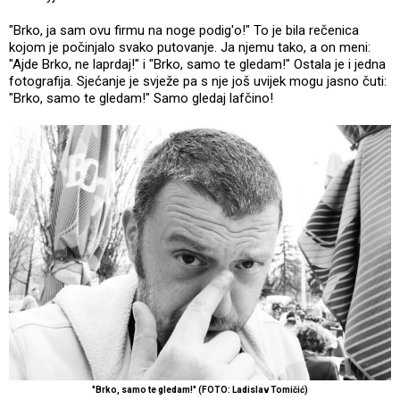
"Brko, ja sam ovu firmu na noge podig'o!" To je bila rečenica
kojom je počinjalo svako putovanje. Ja njemu tako, a on meni:
"Ajde Brko, ne laprdaj!" i "Brko, samo te gledam!" Ostala je i jedna
fotografija. Sjećanje je svježe pa s nje još uvijek mogu jasno čuti:
"Brko, samo te gledam!" Samo gledaj lafčino!
"Brko, samo te gledam!" (FOTO: Ladislav Tomičić)