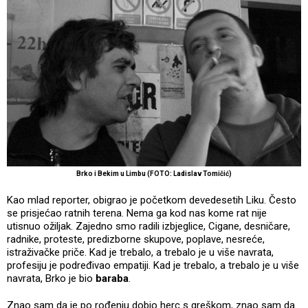
Brko i Bekim u Limbu (FOTO: Ladislav Tomičić)
Kao mlad reporter, obigrao je početkom devedesetih Liku. Često
se prisjećao ratnih terena. Nema ga kod nas kome rat nije
utisnuo ožiljak. Zajedno smo radili izbjeglice, Cigane, desničare,
radnike, proteste, predizborne skupove, poplave, nesreće,
istraživačke priče. Kad je trebalo, a trebalo je u više navrata,
profesiju je podređivao empatiji. Kad je trebalo, a trebalo je u više
navrata, Brko je bio
baraba
.
Znao sam da je po rođenju dobio herc s greškom, znao sam da