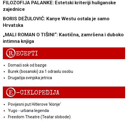
FILOZOFIJA PALANKE: Estetski kriteriji huliganske
zajednice
BORIS DEŽULOVIĆ: Kanye Westu ostala je samo
Hrvatska
„MALI ROMAN O TIŠINI“: Kaotična, zamršena i duboko
intimna knjiga
R
ECEPTI
Domaći sok od bazge
Burek (bosanski) za 1 odraslu osobu
Drugačija svinjska jetrica
E
-CIKLOPEDIJA
Povijesni put Hitlerove 'klonje'
Yugo - urbana legenda
Freedom Theatre (Teatar slobode)