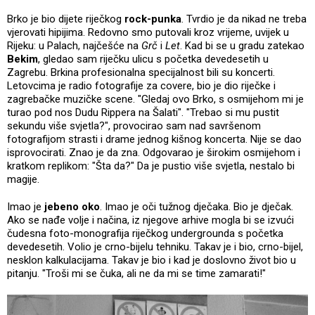
Brko je bio dijete riječkog
rock-punka
. Tvrdio je da nikad ne treba
vjerovati hipijima. Redovno smo putovali kroz vrijeme, uvijek u
Rijeku: u Palach, najčešće na
Grč
i
Let
. Kad bi se u gradu zatekao
Bekim
, gledao sam riječku ulicu s početka devedesetih u
Zagrebu. Brkina profesionalna specijalnost bili su koncerti.
Letovcima je radio fotografije za covere, bio je dio riječke i
zagrebačke muzičke scene. "Gledaj ovo Brko, s osmijehom mi je
turao pod nos Dudu Rippera na Šalati". "Trebao si mu pustit
sekundu više svjetla?", provocirao sam nad savršenom
fotografijom strasti i drame jednog kišnog koncerta. Nije se dao
isprovocirati. Znao je da zna. Odgovarao je širokim osmijehom i
kratkom replikom: "Šta da?" Da je pustio više svjetla, nestalo bi
magije.
Imao je
jebeno oko
. Imao je oči tužnog dječaka. Bio je dječak.
Ako se nađe volje i načina, iz njegove arhive mogla bi se izvući
čudesna foto-monografija riječkog undergrounda s početka
devedesetih. Volio je crno-bijelu tehniku. Takav je i bio, crno-bijel,
nesklon kalkulacijama. Takav je bio i kad je doslovno život bio u
pitanju. "Troši mi se čuka, ali ne da mi se time zamarati!"