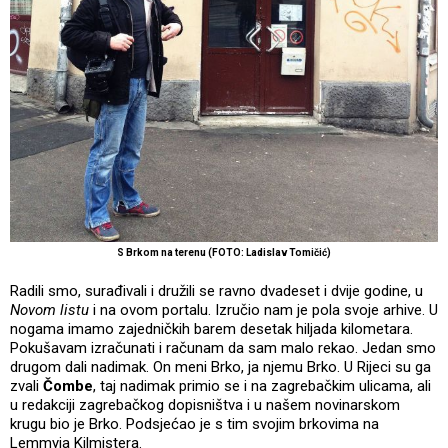
S Brkom na terenu (FOTO: Ladislav Tomičić)
Radili smo, surađivali i družili se ravno dvadeset i dvije godine, u
Novom listu
i na ovom portalu. Izručio nam je pola svoje arhive. U
nogama imamo zajedničkih barem desetak hiljada kilometara.
Pokušavam izračunati i računam da sam malo rekao. Jedan smo
drugom dali nadimak. On meni Brko, ja njemu Brko. U Rijeci su ga
zvali
Čombe
, taj nadimak primio se i na zagrebačkim ulicama, ali
u redakciji zagrebačkog dopisništva i u našem novinarskom
krugu bio je Brko. Podsjećao je s tim svojim brkovima na
Lemmyja Kilmistera.