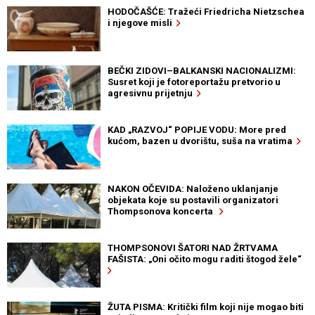
HODOČAŠĆE: Tražeći Friedricha Nietzschea
i njegove misli
BEČKI ZIDOVI–BALKANSKI NACIONALIZMI:
Susret koji je fotoreportažu pretvorio u
agresivnu prijetnju
KAD „RAZVOJ“ POPIJE VODU: More pred
kućom, bazen u dvorištu, suša na vratima
NAKON OČEVIDA: Naloženo uklanjanje
objekata koje su postavili organizatori
Thompsonova koncerta
THOMPSONOVI ŠATORI NAD ŽRTVAMA
FAŠISTA: „Oni očito mogu raditi štogod žele“
ŽUTA PISMA: Kritički film koji nije mogao biti