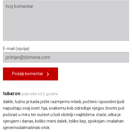
E-mail (opcija)
Pošalji komentar
tubaron
prije više od 2 godine
daklë, tužno je kada jošte razmjerno mladi, počteni i sposobni ljudi
napuštaju ovaj sviet. hja, svakomu kob određuje njegov životni put.
počivaô u miru ter sučest u boli obitelji i najbližima. inače, silba je
vjerujem i danas, koliko meni dalek, toliko liep, spokojan i malahan
sjevernodalmatinski otok.