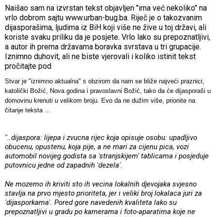
Naišao sam na izvrstan tekst objavljen "ima već nekoliko" na
vrlo dobrom sajtu www.urban-bug.ba. Riječ je o takozvanim
dijasporašima, ljudima iz BiH koji više ne žive u toj državi, ali
koriste svaku priliku da je posjete. Vrlo lako su prepoznatljivi,
a autor ih prema državama boravka svrstava u tri grupacije.
Iznimno duhovit, ali ne biste vjerovali i koliko istinit tekst
pročitajte pod
Stvar je "iznimno aktualna" s obzirom da nam se bliže najveći praznici,
katolički Božić, Nova godina i pravoslavni Božić, tako da će dijasporaši u
domovinu krenuti u velikom broju. Evo da ne dužim više, prionite na
čitanje teksta …
"..dijaspora: lijepa i zvucna rijec koja opisuje osobu: upadljivo
obucenu, opustenu, koja pije, a ne mari za cijenu pica, vozi
automobil novijeg godista sa 'stranjskijem' tablicama i posjeduje
putovnicu jedne od zapadnih 'dezela'.
Ne mozemo ih kriviti sto ih vecina lokalnih djevojaka svjesno
stavlja na prvo mjesto prioriteta, jer i veliki broj lokalaca juri za
'dijasporkama'. Pored gore navedenih kvaliteta lako su
prepoznatljivi u gradu po kamerama i foto-aparatima koje ne