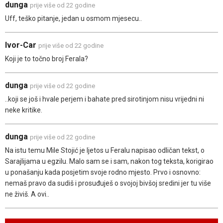
dunga
prije više od 22 godine
Uff, teško pitanje, jedan u osmom mjesecu..
Ivor-Car
prije više od 22 godine
Koji je to točno broj Ferala?
dunga
prije više od 22 godine
..koji se još i hvale perjem i bahate pred sirotinjom nisu vrijedni ni
neke kritike.
dunga
prije više od 22 godine
Na istu temu Mile Stojić je ljetos u Feralu napisao odličan tekst, o
Sarajlijama u egzilu. Malo sam se i sam, nakon tog teksta, korigirao
u ponašanju kada posjetim svoje rodno mjesto. Prvo i osnovno:
nemaš pravo da sudiš i prosuđuješ o svojoj bivšoj sredini jer tu više
ne živiš. A ovi..