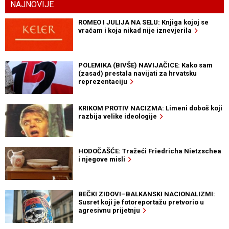
NAJNOVIJE
ROMEO I JULIJA NA SELU: Knjiga kojoj se
vraćam i koja nikad nije iznevjerila
POLEMIKA (BIVŠE) NAVIJAČICE: Kako sam
(zasad) prestala navijati za hrvatsku
reprezentaciju
KRIKOM PROTIV NACIZMA: Limeni doboš koji
razbija velike ideologije
HODOČAŠĆE: Tražeći Friedricha Nietzschea
i njegove misli
BEČKI ZIDOVI–BALKANSKI NACIONALIZMI:
Susret koji je fotoreportažu pretvorio u
agresivnu prijetnju