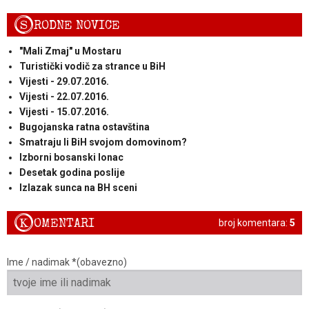
S
RODNE NOVICE
"Mali Zmaj" u Mostaru
Turistički vodič za strance u BiH
Vijesti - 29.07.2016.
Vijesti - 22.07.2016.
Vijesti - 15.07.2016.
Bugojanska ratna ostavština
Smatraju li BiH svojom domovinom?
Izborni bosanski lonac
Desetak godina poslije
Izlazak sunca na BH sceni
K
OMENTARI
broj komentara:
5
Ime / nadimak *(obavezno)