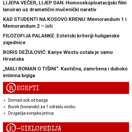
LIJEPA VEČER, LIJEP DAN: Homoseksploatacijski film
lansiran uz dramatični mučenički narativ
KAD STUDENTI NA KOSOVO KRENU: Memorandum 1 i
Memorandum 2 – isti
FILOZOFIJA PALANKE: Estetski kriteriji huliganske
zajednice
BORIS DEŽULOVIĆ: Kanye Westu ostala je samo
Hrvatska
„MALI ROMAN O TIŠINI“: Kaotična, zamršena i duboko
intimna knjiga
R
ECEPTI
Domaći sok od bazge
Burek (bosanski) za 1 odraslu osobu
Drugačija svinjska jetrica
E
-CIKLOPEDIJA