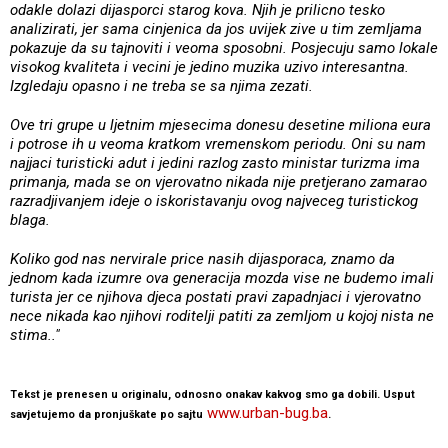
odakle dolazi dijasporci starog kova. Njih je prilicno tesko
analizirati, jer sama cinjenica da jos uvijek zive u tim zemljama
pokazuje da su tajnoviti i veoma sposobni. Posjecuju samo lokale
visokog kvaliteta i vecini je jedino muzika uzivo interesantna.
Izgledaju opasno i ne treba se sa njima zezati.
Ove tri grupe u ljetnim mjesecima donesu desetine miliona eura
i potrose ih u veoma kratkom vremenskom periodu. Oni su nam
najjaci turisticki adut i jedini razlog zasto ministar turizma ima
primanja, mada se on vjerovatno nikada nije pretjerano zamarao
razradjivanjem ideje o iskoristavanju ovog najveceg turistickog
blaga.
Koliko god nas nervirale price nasih dijasporaca, znamo da
jednom kada izumre ova generacija mozda vise ne budemo imali
turista jer ce njihova djeca postati pravi zapadnjaci i vjerovatno
nece nikada kao njihovi roditelji patiti za zemljom u kojoj nista ne
stima.."
Tekst je prenesen u originalu, odnosno onakav kakvog smo ga dobili. Usput
www.urban-bug.ba
savjetujemo da pronjuškate po sajtu
.