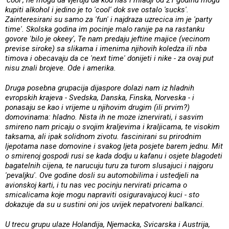
kupiti alkohol i jedino je to 'cool' dok sve ostalo 'sucks'.
Zainteresirani su samo za 'fun' i najdraza uzrecica im je 'party
time'. Skolska godina im pocinje malo ranije pa na rastanku
govore 'bilo je okeey', Te nam predaju jeftine majice (vecinom
previse siroke) sa slikama i imenima njihovih koledza ili nba
timova i obecavaju da ce 'next time' donijeti i nike - za ovaj put
nisu znali brojeve. Ode i amerika.
Druga posebna grupacija dijaspore dolazi nam iz hladnih
evropskih krajeva - Svedska, Danska, Finska, Norveska - i
ponasaju se kao i vrijeme u njihovim drugim (ili prvim?)
domovinama: hladno. Nista ih ne moze iznervirati, i sasvim
smireno nam pricaju o svojim kraljevima i kraljicama, te visokim
taksama, ali ipak solidnom zivotu. fascinirani su prirodnim
ljepotama nase domovine i svakog ljeta posjete barem jednu. Mit
o smirenoj gospodi rusi se kada dodju u kafanu i osjete blagodeti
bagatelnih cijena, te narucuju turu za turom slusajuci i najgoru
'pevaljku'. Ove godine dosli su automobilima i ustedjeli na
avionskoj karti, i tu nas vec pocinju nervirati pricama o
smicalicama koje mogu napraviti osiguravajucoj kuci - sto
dokazuje da su u sustini oni jos uvijek nepatvoreni balkanci.
U trecu grupu ulaze Holandija, Njemacka, Svicarska i Austrija,