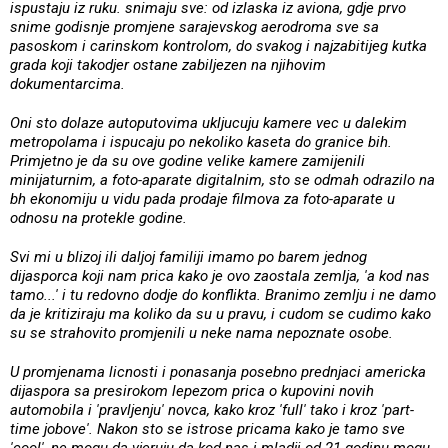
ispustaju iz ruku. snimaju sve: od izlaska iz aviona, gdje prvo
snime godisnje promjene sarajevskog aerodroma sve sa
pasoskom i carinskom kontrolom, do svakog i najzabitijeg kutka
grada koji takodjer ostane zabiljezen na njihovim
dokumentarcima.
Oni sto dolaze autoputovima ukljucuju kamere vec u dalekim
metropolama i ispucaju po nekoliko kaseta do granice bih.
Primjetno je da su ove godine velike kamere zamijenili
minijaturnim, a foto-aparate digitalnim, sto se odmah odrazilo na
bh ekonomiju u vidu pada prodaje filmova za foto-aparate u
odnosu na protekle godine.
Svi mi u blizoj ili daljoj familiji imamo po barem jednog
dijasporca koji nam prica kako je ovo zaostala zemlja, 'a kod nas
tamo...' i tu redovno dodje do konflikta. Branimo zemlju i ne damo
da je kritiziraju ma koliko da su u pravu, i cudom se cudimo kako
su se strahovito promjenili u neke nama nepoznate osobe.
U promjenama licnosti i ponasanja posebno prednjaci americka
dijaspora sa presirokom lepezom prica o kupovini novih
automobila i 'pravljenju' novca, kako kroz 'full' tako i kroz 'part-
time jobove'. Nakon sto se istrose pricama kako je tamo sve
'cool', ne mogu da vjeruju da kod nas i mladji od 21 godinu mogu