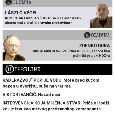
KOLUMNA
LÁSZLÓ VÉGEL
KOMENTAR LÁSZLA VÉGELA: Da li se autokratski
sistem može srušiti pravnim sredstvima?
KOLUMNA
ZDENKO DUKA
DRUGO MIŠLJENJE ZDENKA DUKE: Dijaspora kao
politički projekt HDZ-a
H
IPERLINK
KAD „RAZVOJ“ POPIJE VODU: More pred kućom,
bazen u dvorištu, suša na vratima
VIKTOR IVANČIĆ: Nazad naši
INTERVENCIJA KOJA MIJENJA STVAR: Priča o Hodži
koji je izvukao mrtvog partizanskog komandanta