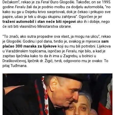
Dečakom", rekao je za
Feral
Đuro Glogoški. Također, on se 1995.
godine
Feralu
žali da je podnio molbu za dodjelu automobila, "no
kako su ga u Osijeku krivo savjetovali, dok je čekao i prikupio sve
papire, ušao je tek u drugu skupinu zahtjeva". Ogorčen je jer
traženi automobil i stan neće biti njegovi
ako ih i dobije, nego
će isti biti vlasništvo Ministarstva obrane.
"To znači, ako sutra propadne ova vlast, ja mogu na ulicu", rekao
je Glogoški. Godinu i pol dana, tvrdio je, svakog je mjeseca
sam
plaćao 300 maraka za lijekove
koji su mu bili potrebni. Lijekova
u Varaždinskim toplicama, ispričao je
Feralu
, nije bilo, a kad je
zapitao liječnika kako to da ih ima u Zagrebu, u bolnici u
Draškovičevoj, liječnik dr. Žigić, tvrdi, odgovorio mu je ovako: To
pitaj Tuđmana.