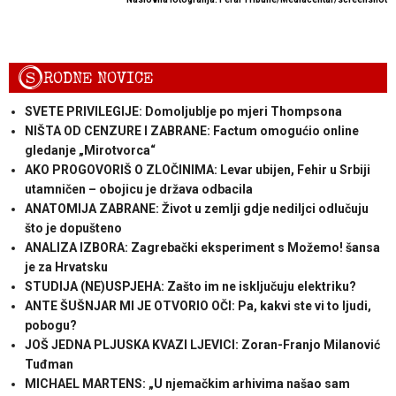
S
RODNE NOVICE
SVETE PRIVILEGIJE: Domoljublje po mjeri Thompsona
NIŠTA OD CENZURE I ZABRANE: Factum omogućio online
gledanje „Mirotvorca“
AKO PROGOVORIŠ O ZLOČINIMA: Levar ubijen, Fehir u Srbiji
utamničen – obojicu je država odbacila
ANATOMIJA ZABRANE: Život u zemlji gdje nediljci odlučuju
što je dopušteno
ANALIZA IZBORA: Zagrebački eksperiment s Možemo! šansa
je za Hrvatsku
STUDIJA (NE)USPJEHA: Zašto im ne isključuju elektriku?
ANTE ŠUŠNJAR MI JE OTVORIO OČI: Pa, kakvi ste vi to ljudi,
pobogu?
JOŠ JEDNA PLJUSKA KVAZI LJEVICI: Zoran-Franjo Milanović
Tuđman
MICHAEL MARTENS: „U njemačkim arhivima našao sam