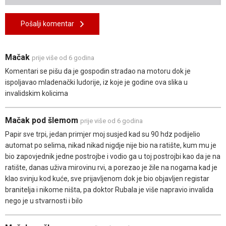
Pošalji komentar
Mačak
prije više od 6 godina
Komentari se pišu da je gospodin stradao na motoru dok je
ispoljavao mladenački ludorije, iz koje je godine ova slika u
invalidskim kolicima
Mačak pod šlemom
prije više od 6 godina
Papir sve trpi, jedan primjer moj susjed kad su 90 hdz podijelio
automat po selima, nikad nikad nigdje nije bio na ratište, kum mu je
bio zapovjednik jedne postrojbe i vodio ga u toj postrojbi kao da je na
ratište, danas uživa mirovinu rvi, a porezao je žile na nogama kad je
klao svinju kod kuće, sve prijavljenom dok je bio objavljen registar
branitelja i nikome ništa, pa doktor Rubala je više napravio invalida
nego je u stvarnosti i bilo