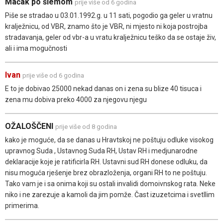
Mačak po šlemom
prije više od 6 godina
Piše se stradao u 03.01.1992.g. u 11 sati, pogodio ga geler u vratnu
kralježnicu, od VBR, znamo što je VBR, ni mjesto ni koja postrojba
stradavanja, geler od vbr-a u vratu kralježnicu teško da se ostaje živ,
ali i ima mogučnosti
Ivan
prije više od 6 godina
E to je dobivao 25000 nekad danas on i zena su blize 40 tisuca i
zena mu dobiva preko 4000 za njegovu njegu
OŽALOŠČENI
prije više od 8 godina
kako je moguće, da se danas u Hravtskoj ne poštuju odluke visokog
upravnog Suda , Ustavnog Suda RH, Ustav RH i medjunarodne
deklaracije koje je ratificirla RH. Ustavni sud RH donese odluku, da
nisu moguća rješenje brez obrazloženja, organi RH to ne poštuju.
Tako vam je i sa onima koji su ostali invalidi domoivnskog rata. Neke
niko i ne zarezuje a kamoli da jim pomže. Čast izuzetcima i svetllim
primerima.