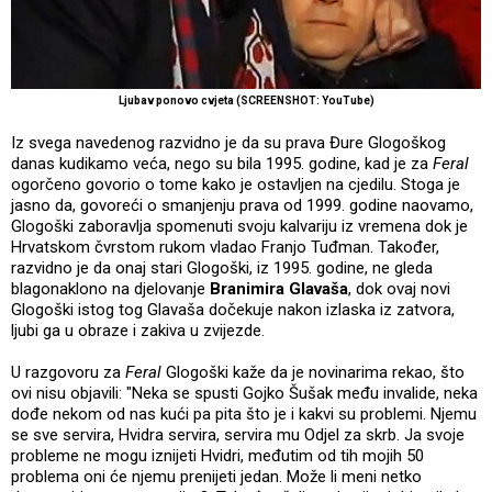
Ljubav ponovo cvjeta (SCREENSHOT: YouTube)
Iz svega navedenog razvidno je da su prava Đure Glogoškog
danas kudikamo veća, nego su bila 1995. godine, kad je za
Feral
ogorčeno govorio o tome kako je ostavljen na cjedilu. Stoga je
jasno da, govoreći o smanjenju prava od 1999. godine naovamo,
Glogoški zaboravlja spomenuti svoju kalvariju iz vremena dok je
Hrvatskom čvrstom rukom vladao Franjo Tuđman. Također,
razvidno je da onaj stari Glogoški, iz 1995. godine, ne gleda
blagonaklono na djelovanje
Branimira Glavaša
, dok ovaj novi
Glogoški istog tog Glavaša dočekuje nakon izlaska iz zatvora,
ljubi ga u obraze i zakiva u zvijezde.
U razgovoru za
Feral
Glogoški kaže da je novinarima rekao, što
ovi nisu objavili: "Neka se spusti Gojko Šušak među invalide, neka
dođe nekom od nas kući pa pita što je i kakvi su problemi. Njemu
se sve servira, Hvidra servira, servira mu Odjel za skrb. Ja svoje
probleme ne mogu iznijeti Hvidri, međutim od tih mojih 50
problema oni će njemu prenijeti jedan. Može li meni netko