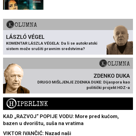
KOLUMNA
LÁSZLÓ VÉGEL
KOMENTAR LÁSZLA VÉGELA: Da li se autokratski
sistem može srušiti pravnim sredstvima?
KOLUMNA
ZDENKO DUKA
DRUGO MIŠLJENJE ZDENKA DUKE: Dijaspora kao
politički projekt HDZ-a
H
IPERLINK
KAD „RAZVOJ“ POPIJE VODU: More pred kućom,
bazen u dvorištu, suša na vratima
VIKTOR IVANČIĆ: Nazad naši