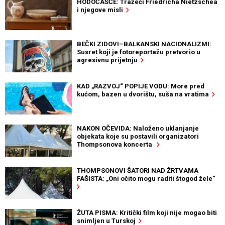
HODOČAŠĆE: Tražeći Friedricha Nietzschea
i njegove misli
BEČKI ZIDOVI–BALKANSKI NACIONALIZMI:
Susret koji je fotoreportažu pretvorio u
agresivnu prijetnju
KAD „RAZVOJ“ POPIJE VODU: More pred
kućom, bazen u dvorištu, suša na vratima
NAKON OČEVIDA: Naloženo uklanjanje
objekata koje su postavili organizatori
Thompsonova koncerta
THOMPSONOVI ŠATORI NAD ŽRTVAMA
FAŠISTA: „Oni očito mogu raditi štogod žele“
ŽUTA PISMA: Kritički film koji nije mogao biti
snimljen u Turskoj