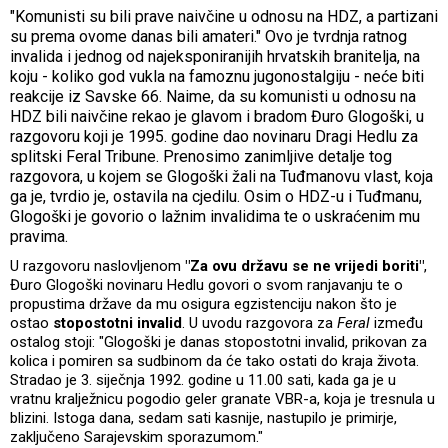
"Komunisti su bili prave naivčine u odnosu na HDZ, a partizani
su prema ovome danas bili amateri." Ovo je tvrdnja ratnog
invalida i jednog od najeksponiranijih hrvatskih branitelja, na
koju - koliko god vukla na famoznu jugonostalgiju - neće biti
reakcije iz Savske 66. Naime, da su komunisti u odnosu na
HDZ bili naivčine rekao je glavom i bradom Đuro Glogoški, u
razgovoru koji je 1995. godine dao novinaru Dragi Hedlu za
splitski Feral Tribune. Prenosimo zanimljive detalje tog
razgovora, u kojem se Glogoški žali na Tuđmanovu vlast, koja
ga je, tvrdio je, ostavila na cjedilu. Osim o HDZ-u i Tuđmanu,
Glogoški je govorio o lažnim invalidima te o uskraćenim mu
pravima.
U razgovoru naslovljenom
"Za ovu državu se ne vrijedi boriti"
,
Đuro Glogoški novinaru Hedlu govori o svom ranjavanju te o
propustima države da mu osigura egzistenciju nakon što je
ostao
stopostotni invalid
. U uvodu razgovora za
Feral
između
ostalog stoji: "Glogoški je danas stopostotni invalid, prikovan za
kolica i pomiren sa sudbinom da će tako ostati do kraja života.
Stradao je 3. siječnja 1992. godine u 11.00 sati, kada ga je u
vratnu kralježnicu pogodio geler granate VBR-a, koja je tresnula u
blizini. Istoga dana, sedam sati kasnije, nastupilo je primirje,
zaključeno Sarajevskim sporazumom."