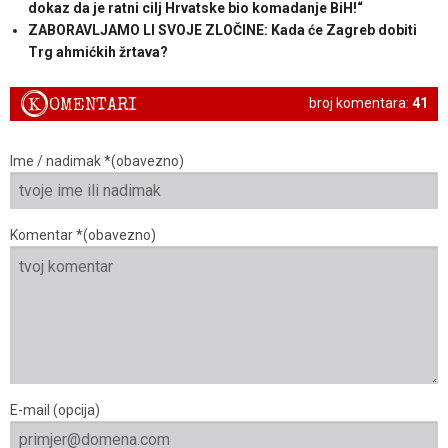
dokaz da je ratni cilj Hrvatske bio komadanje BiH!“
ZABORAVLJAMO LI SVOJE ZLOČINE: Kada će Zagreb dobiti
Trg ahmićkih žrtava?
K
OMENTARI
broj komentara:
41
Ime / nadimak *(obavezno)
Komentar *(obavezno)
E-mail (opcija)