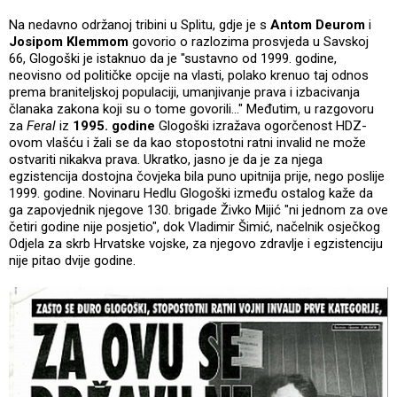
Na nedavno održanoj tribini u Splitu, gdje je s
Antom Deurom
i
Josipom Klemmom
govorio o razlozima prosvjeda u Savskoj
66, Glogoški je istaknuo da je "sustavno od 1999. godine,
neovisno od političke opcije na vlasti, polako krenuo taj odnos
prema braniteljskoj populaciji, umanjivanje prava i izbacivanja
članaka zakona koji su o tome govorili..." Međutim, u razgovoru
za
Feral
iz
1995. godine
Glogoški izražava ogorčenost HDZ-
ovom vlašću i žali se da kao stopostotni ratni invalid ne može
ostvariti nikakva prava. Ukratko, jasno je da je za njega
egzistencija dostojna čovjeka bila puno upitnija prije, nego poslije
1999. godine. Novinaru Hedlu Glogoški između ostalog kaže da
ga zapovjednik njegove 130. brigade Živko Mijić "ni jednom za ove
četiri godine nije posjetio", dok Vladimir Šimić, načelnik osječkog
Odjela za skrb Hrvatske vojske, za njegovo zdravlje i egzistenciju
nije pitao dvije godine.