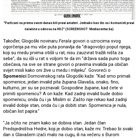
"Partizani su prema ovom danas bili pravi amateri. Jednako kao što su i komunisti pravi
naivčine u odnosu na HDZ"
(SCREENSHOT: Mediacentar.ba)
Također, Glogoški novinaru
Ferala
govori o uzrocima svog
ogorčenja pa mu više puta ponavlja da "dragovoljci poput njega,
koji su medu prvima otišli u rat, nisu zauzvrat tražili ništa za
sebe", da su išli u rat s voljom te da im "država sada puno toga
obećava, na sve se strane govori o pravima invalida pa običan
svijet misli kako oni žive u medu i mlijeku". Govoreći o
Spomenici
Domovinskog rata Glogoški kaže: "Kad smo primali
spomenice, jedan invalid pita župana Glavaša, onako, fino,
kulturno, jer su se poznavali: Gospodine župane, kad ćete vi
primiti spomenicu? A on kaže: Kad zadnji invalid bude dobio
spomenicu, onda ću i ja. Mislim si: Zašto nije rekao kad zadnji
invalid dobije stan, onda ću i ja dobiti stan. Spomenica je nula,
običan list papira."
"Ja očito ne znam kako se dobiva stan. Jedan član
Predsjedništva Hvidre, koji je dobio stan, kaže mi: Trebao bi svaki
dan s Glavašem izaći malo na cugu, ili na večeru s Ðurom