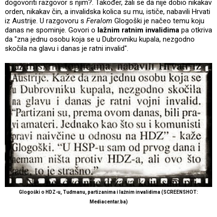
dogovoriti razgovor s njim?. Također, žali se da nije dobio nikakav
orden, nikakav čin, a invalidska kolica su mu, ističe, nabavili Hrvati
iz Austrije. U razgovoru s
Feralom
Glogoški je načeo temu koju
danas ne spominje. Govori o
lažnim ratnim invalidima
pa otkriva
da "zna jednu osobu koja se u Dubrovniku kupala, nezgodno
skočila na glavu i danas je ratni invalid".
Glogoški o HDZ-u, Tuđmanu, partizanima i lažnim invalidima
(SCREENSHOT:
Mediacentar.ba)