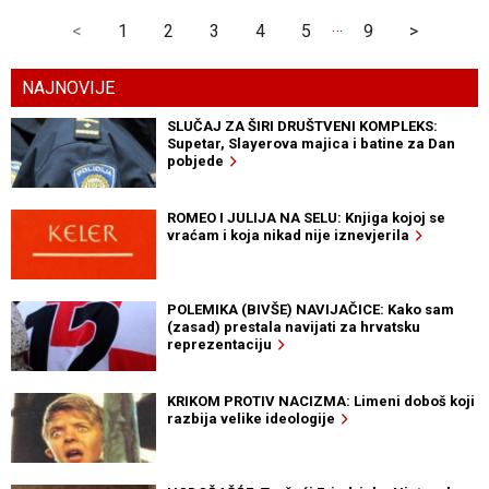
…
<
1
2
3
4
5
9
>
NAJNOVIJE
SLUČAJ ZA ŠIRI DRUŠTVENI KOMPLEKS:
Supetar, Slayerova majica i batine za Dan
pobjede
ROMEO I JULIJA NA SELU: Knjiga kojoj se
vraćam i koja nikad nije iznevjerila
POLEMIKA (BIVŠE) NAVIJAČICE: Kako sam
(zasad) prestala navijati za hrvatsku
reprezentaciju
KRIKOM PROTIV NACIZMA: Limeni doboš koji
razbija velike ideologije