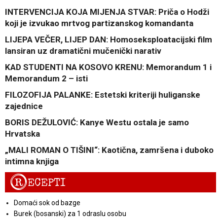
INTERVENCIJA KOJA MIJENJA STVAR: Priča o Hodži
koji je izvukao mrtvog partizanskog komandanta
LIJEPA VEČER, LIJEP DAN: Homoseksploatacijski film
lansiran uz dramatični mučenički narativ
KAD STUDENTI NA KOSOVO KRENU: Memorandum 1 i
Memorandum 2 – isti
FILOZOFIJA PALANKE: Estetski kriteriji huliganske
zajednice
BORIS DEŽULOVIĆ: Kanye Westu ostala je samo
Hrvatska
„MALI ROMAN O TIŠINI“: Kaotična, zamršena i duboko
intimna knjiga
R
ECEPTI
Domaći sok od bazge
Burek (bosanski) za 1 odraslu osobu