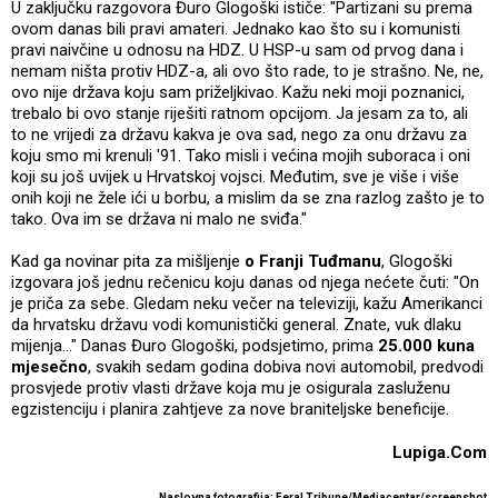
U zaključku razgovora Đuro Glogoški ističe: "Partizani su prema
ovom danas bili pravi amateri. Jednako kao što su i komunisti
pravi naivčine u odnosu na HDZ. U HSP-u sam od prvog dana i
nemam ništa protiv HDZ-a, ali ovo što rade, to je strašno. Ne, ne,
ovo nije država koju sam priželjkivao. Kažu neki moji poznanici,
trebalo bi ovo stanje riješiti ratnom opcijom. Ja jesam za to, ali
to ne vrijedi za državu kakva je ova sad, nego za onu državu za
koju smo mi krenuli '91. Tako misli i većina mojih suboraca i oni
koji su još uvijek u Hrvatskoj vojsci. Međutim, sve je više i više
onih koji ne žele ići u borbu, a mislim da se zna razlog zašto je to
tako. Ova im se država ni malo ne sviđa."
Kad ga novinar pita za mišljenje
o Franji Tuđmanu
, Glogoški
izgovara još jednu rečenicu koju danas od njega nećete čuti: "On
je priča za sebe. Gledam neku večer na televiziji, kažu Amerikanci
da hrvatsku državu vodi komunistički general. Znate, vuk dlaku
mijenja..." Danas Đuro Glogoški, podsjetimo, prima
25.000 kuna
mjesečno
, svakih sedam godina dobiva novi automobil, predvodi
prosvjede protiv vlasti države koja mu je osigurala zasluženu
egzistenciju i planira zahtjeve za nove braniteljske beneficije.
Lupiga.Com
Naslovna fotografija: Feral Tribune/Mediacentar/screenshot