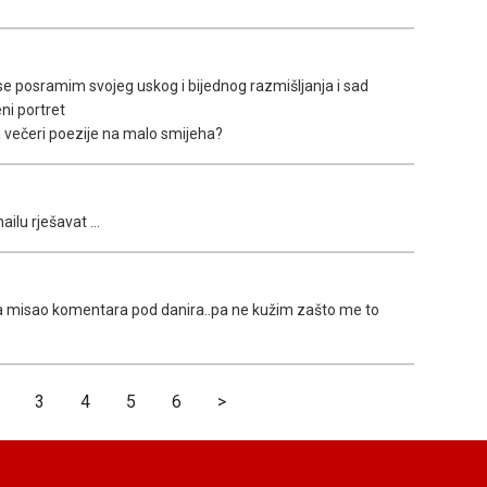
 se posramim svojeg uskog i bijednog razmišljanja i sad
ni portret
na večeri poezije na malo smijeha?
lu rješavat ...
a misao komentara pod danira..pa ne kužim zašto me to
3
4
5
6
>