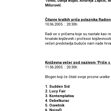
Tomić
,
Danja Bujas
,
Andreja Zapčić
,
M
Milurović
.
Čitanje kratkih priča polaznika Radio
10.06.2005. :: 20:30h
Radi se o pričama koje su nastale kao r
hrvatski književnih i profesor književnost
večeri predstavlja buduće nam nade hrvat
Književna večer pod nazivom "Priče s
11.06.2005. :: 20:30h
Blogeri koji će čitati svoje prozne uratke 
1. Sudden Sid
2. Lucy Fair
3. Kontemplativa
4. Debelkurac
5. Osvetnik
6. NoisyD