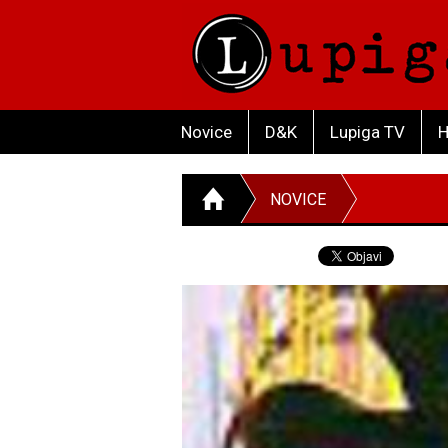
Novice
D&K
Lupiga TV
H
NOVICE