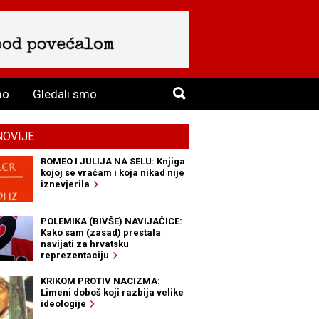
mo
Gledali smo
NOVIJE
ROMEO I JULIJA NA SELU: Knjiga
kojoj se vraćam i koja nikad nije
iznevjerila
POLEMIKA (BIVŠE) NAVIJAČICE:
Kako sam (zasad) prestala
navijati za hrvatsku
reprezentaciju
KRIKOM PROTIV NACIZMA:
Limeni doboš koji razbija velike
ideologije