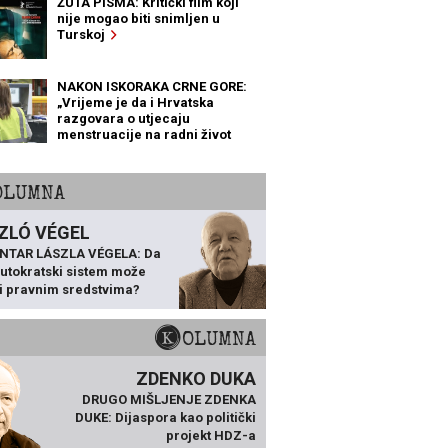
ŽUTA PISMA: Kritički film koji
nije mogao biti snimljen u
Turskoj
NAKON ISKORAKA CRNE GORE:
„Vrijeme je da i Hrvatska
razgovara o utjecaju
menstruacije na radni život
žena“
KOLUMNA
ZLÓ VÉGEL
NTAR LÁSZLA VÉGELA: Da
 autokratski sistem može
ti pravnim sredstvima?
KOLUMNA
ZDENKO DUKA
DRUGO MIŠLJENJE ZDENKA
DUKE: Dijaspora kao politički
projekt HDZ-a