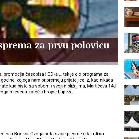
sprema za prvu polovicu
ja, promocija časopisa i CD-a ... tek je dio programa za
godine, kojega nam pripremaju prijateljice iz, kao nikada
nate kud biste sa sobom i svojim bližnjima, Martićeva 14d
 ovoga mjeseca zateći i brojne Lupeže
večeri u Booksi. Ovoga puta svoje pjesme čitaju
Ana