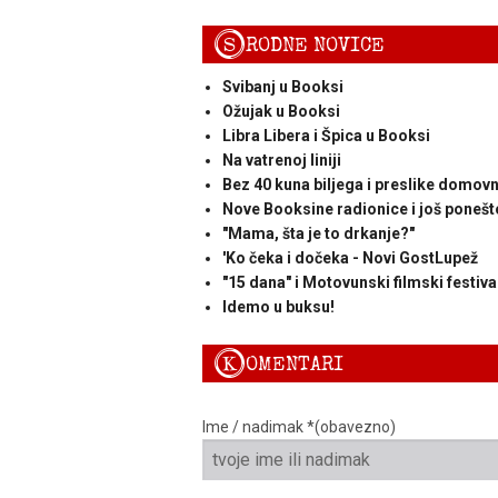
S
RODNE NOVICE
Svibanj u Booksi
Ožujak u Booksi
Libra Libera i Špica u Booksi
Na vatrenoj liniji
Bez 40 kuna biljega i preslike domov
Nove Booksine radionice i još ponešto
"Mama, šta je to drkanje?"
'Ko čeka i dočeka - Novi GostLupež
"15 dana" i Motovunski filmski festiva
Idemo u buksu!
K
OMENTARI
Ime / nadimak *(obavezno)