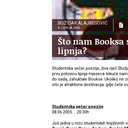
BOŽIDAR ALAJBEGOVIĆ
8. LIPNJA 2005.
Što nam Booksa 
lipnja?
Studentska večer poezije, živa riječ Blož
prvu polovicu lipnja mjeseca tekuće nam 
do sada, zahuktale Bookse. Ukoliko ne z
vrlo je atraktivna destinacija, gdje ćete
Studentska večer poezije
08.06.2005. :: 20:30h
Još jedna u nizu studentskih književnih 