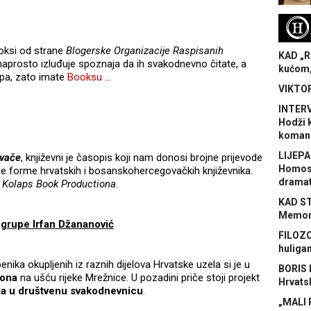
H
oksi od strane
Blogerske Organizacije Raspisanih
KAD „R
naprosto izluđuje spoznaja da ih svakodnevno čitate, a
kućom,
 pa, zato imate
Booksu
...
VIKTOR
INTERV
Hodži 
koman
LIJEPA
avače
, književni je časopis koji nam donosi brojne prijevode
Homose
ne forme hrvatskih i bosanskohercegovačkih književnika.
dramat
u
Kolaps Book Productiona
.
KAD S
Memora
 grupe Irfan Džananović
FILOZO
huliga
nika okupljenih iz raznih dijelova Hrvatske uzela si je u
BORIS 
gona
na ušću rijeke Mrežnice. U pozadini priče stoji projekt
Hrvats
nja u društvenu svakodnevnicu
.
„MALI 