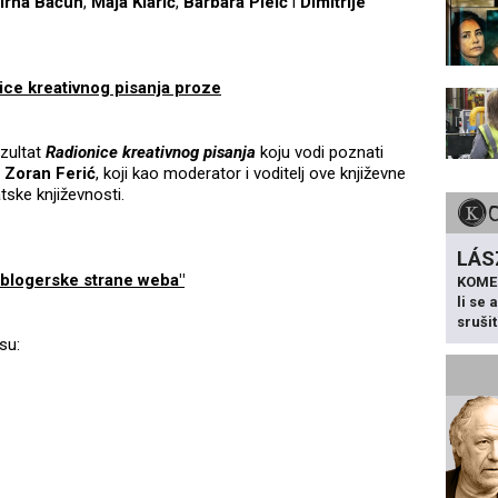
irna Bačun
,
Maja Klarić
,
Barbara Pleić
i
Dimitrije
nice kreativnog pisanja proze
ezultat
Radionice kreativnog pisanja
koju vodi poznati
i
Zoran Ferić
, koji kao moderator i voditelj ove književne
ske književnosti.
LÁS
 blogerske strane weba"
KOME
li se
sruši
su: