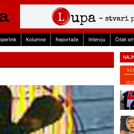
iperlink
Kolumne
Reportaže
Intervju
Čitali s
NAJ