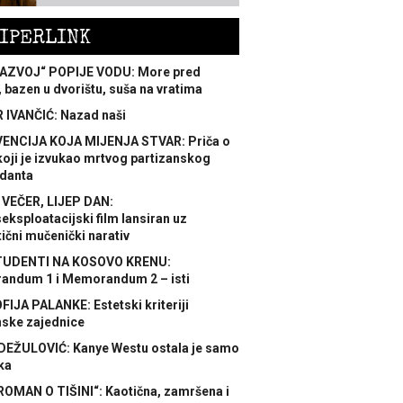
IPERLINK
AZVOJ“ POPIJE VODU: More pred
 bazen u dvorištu, suša na vratima
 IVANČIĆ: Nazad naši
ENCIJA KOJA MIJENJA STVAR: Priča o
koji je izvukao mrtvog partizanskog
danta
 VEČER, LIJEP DAN:
ksploatacijski film lansiran uz
ični mučenički narativ
TUDENTI NA KOSOVO KRENU:
ndum 1 i Memorandum 2 – isti
FIJA PALANKE: Estetski kriteriji
nske zajednice
DEŽULOVIĆ: Kanye Westu ostala je samo
ka
ROMAN O TIŠINI“: Kaotična, zamršena i