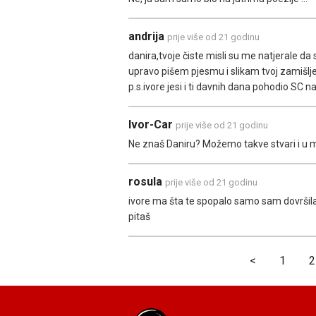
andrija
prije više od 21 godinu
danira,tvoje čiste misli su me natjerale da
upravo pišem pjesmu i slikam tvoj zamišlje
p.s.ivore jesi i ti davnih dana pohodio SC 
Ivor-Car
prije više od 21 godinu
Ne znaš Daniru? Možemo takve stvari i u mai
rosula
prije više od 21 godinu
ivore ma šta te spopalo samo sam dovršil
pitaš
<
1
2