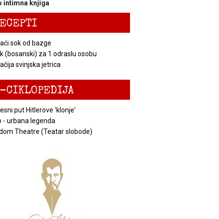
 intimna knjiga
ECEPTI
ći sok od bazge
k (bosanski) za 1 odraslu osobu
čija svinjska jetrica
-CIKLOPEDIJA
esni put Hitlerove 'klonje'
 - urbana legenda
dom Theatre (Teatar slobode)