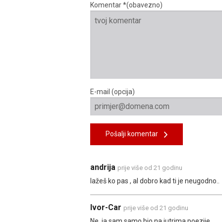
Komentar *(obavezno)
E-mail (opcija)
Pošalji komentar
andrija
prije više od 21 godinu
lažeš ko pas , al dobro kad ti je neugodno..
Ivor-Car
prije više od 21 godinu
Ne, ja sam samo bio na jutrima poezije ...