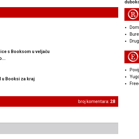
duboko
R
Doma
Bure
Druga
nice s Booksom u veljaču
E
...
Povij
Yugo
l u Booksi za kraj
Free
broj komentara:
28