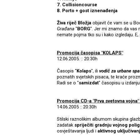
7. Collisioncourse
8. Porto + gost iznenađenja
Živa riječ Bložja
objavit će vam se u Bo
Građana
"
BORG
". Jer mi znamo da vas 
nemate pojma tko su i kako izgledaju. E,
Promocija časopisa "KOLAPS"
12.06.2005. :: 20:30h
Časopis "
Kolaps
", ili
vodič za urbane sp
poznatih svjetskih pisaca, te kraće proz
Radi se o "
samizdat
" časopisu u izdanj
Promocija CD-a "Prva svetovna vojna"
14.06.2005 :: 20:30h
Stilski raznolikim albumom skupina glazbe
zadatak
spriječiti gradnju vojnog poli
osvještavanja ljudi i
aktivnog uključiva