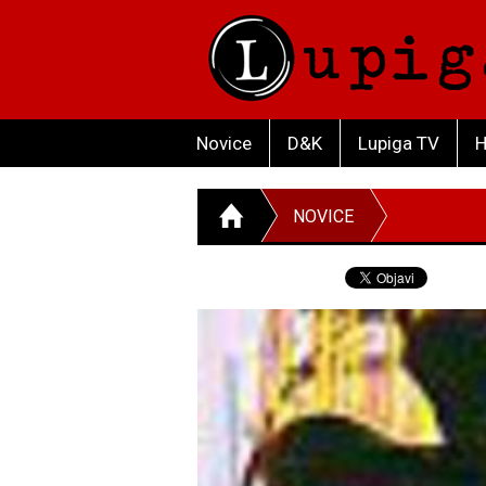
Novice
D&K
Lupiga TV
H
NOVICE