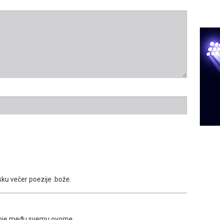
ku večer poezije .bože.
što moje među svemu ovome