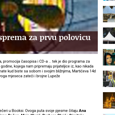
sprema za prvu polovicu
ja, promocija časopisa i CD-a ... tek je dio programa za
godine, kojega nam pripremaju prijateljice iz, kao nikada
nate kud biste sa sobom i svojim bližnjima, Martićeva 14d
 ovoga mjeseca zateći i brojne Lupeže
večeri u Booksi. Ovoga puta svoje pjesme čitaju
Ana