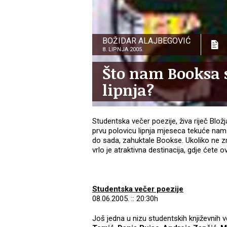
BOŽIDAR ALAJBEGOVIĆ
8. LIPNJA 2005.
Što nam Booksa 
lipnja?
Studentska večer poezije, živa riječ Blož
prvu polovicu lipnja mjeseca tekuće nam 
do sada, zahuktale Bookse. Ukoliko ne z
vrlo je atraktivna destinacija, gdje ćete
Studentska večer poezije
08.06.2005. :: 20:30h
Još jedna u nizu studentskih književnih 