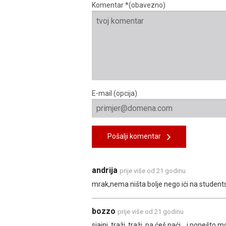
Komentar *(obavezno)
E-mail (opcija)
Pošalji komentar
andrija
prije više od 21 godinu
mrak,nema ništa bolje nego ići na students
bozzo
prije više od 21 godinu
sjajni, traži, traži, pa ćeš naći... i pone