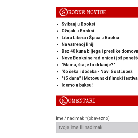
S
RODNE NOVICE
Svibanj u Booksi
Ožujak u Booksi
Libra Libera i Špica u Booksi
Na vatrenoj liniji
Bez 40 kuna biljega i preslike domov
Nove Booksine radionice i još ponešto
"Mama, šta je to drkanje?"
'Ko čeka i dočeka - Novi GostLupež
"15 dana" i Motovunski filmski festiva
Idemo u buksu!
K
OMENTARI
Ime / nadimak *(obavezno)