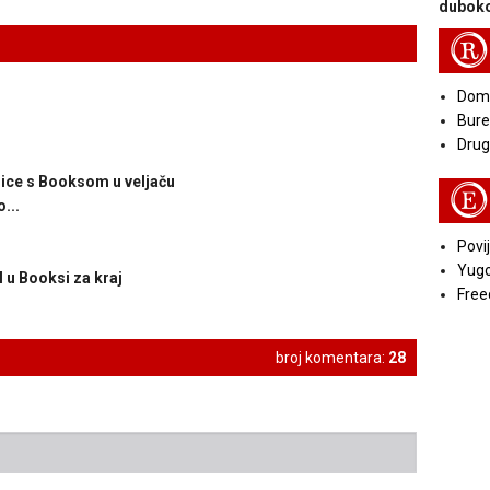
duboko
R
Doma
Bure
Druga
nice s Booksom u veljaču
E
...
Povij
Yugo
l u Booksi za kraj
Free
broj komentara:
28