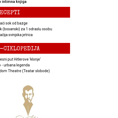
 intimna knjiga
ECEPTI
ći sok od bazge
k (bosanski) za 1 odraslu osobu
čija svinjska jetrica
-CIKLOPEDIJA
esni put Hitlerove 'klonje'
 - urbana legenda
dom Theatre (Teatar slobode)