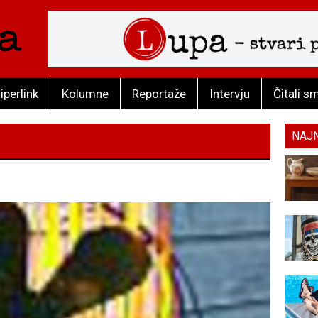
iperlink
Kolumne
Reportaže
Intervju
Čitali s
NAJ