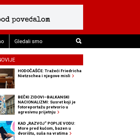
mo
Gledali smo
NOVIJE
HODOČAŠĆE: Tražeći Friedricha
Nietzschea i njegove misli
BEČKI ZIDOVI–BALKANSKI
NACIONALIZMI: Susret koji je
fotoreportažu pretvorio u
agresivnu prijetnju
KAD „RAZVOJ“ POPIJE VODU:
More pred kućom, bazen u
dvorištu, suša na vratima