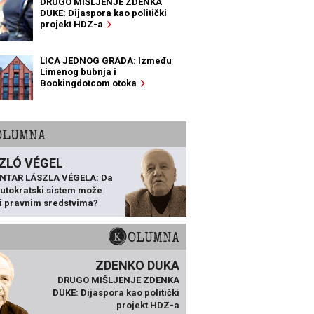
DRUGO MIŠLJENJE ZDENKA
DUKE: Dijaspora kao politički
projekt HDZ-a
LICA JEDNOG GRADA: Između
Limenog bubnja i
Bookingdotcom otoka
KOLUMNA
ZLÓ VÉGEL
NTAR LÁSZLA VÉGELA: Da
 autokratski sistem može
ti pravnim sredstvima?
KOLUMNA
ZDENKO DUKA
DRUGO MIŠLJENJE ZDENKA
DUKE: Dijaspora kao politički
projekt HDZ-a