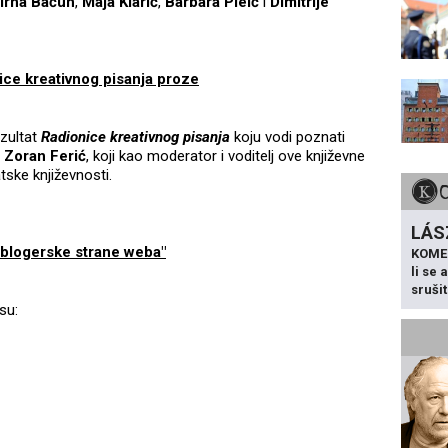
irna Bačun
,
Maja Klarić
,
Barbara Pleić
i
Dimitrije
nice kreativnog pisanja proze
ezultat
Radionice kreativnog pisanja
koju vodi poznati
i
Zoran Ferić
, koji kao moderator i voditelj ove književne
ske književnosti.
LÁS
 blogerske strane weba"
KOME
li se
sruši
su: