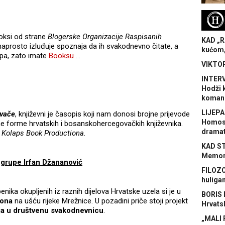
H
oksi od strane
Blogerske Organizacije Raspisanih
KAD „R
naprosto izluđuje spoznaja da ih svakodnevno čitate, a
kućom,
 pa, zato imate
Booksu
...
VIKTOR
INTERV
Hodži 
koman
LIJEPA
avače
, književni je časopis koji nam donosi brojne prijevode
Homose
ne forme hrvatskih i bosanskohercegovačkih književnika.
dramat
u
Kolaps Book Productiona
.
KAD S
Memora
 grupe Irfan Džananović
FILOZO
huliga
nika okupljenih iz raznih dijelova Hrvatske uzela si je u
BORIS 
gona
na ušću rijeke Mrežnice. U pozadini priče stoji projekt
Hrvats
nja u društvenu svakodnevnicu
.
„MALI 