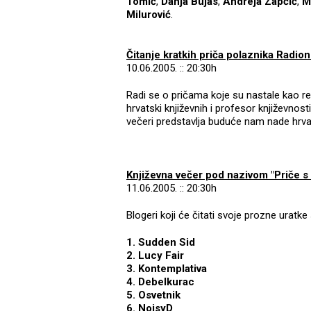
Tomić
,
Danja Bujas
,
Andreja Zapčić
,
M
Milurović
.
Čitanje kratkih priča polaznika Radio
10.06.2005. :: 20:30h
Radi se o pričama koje su nastale kao r
hrvatski književnih i profesor književnost
večeri predstavlja buduće nam nade hrvat
Književna večer pod nazivom "Priče s
11.06.2005. :: 20:30h
Blogeri koji će čitati svoje prozne uratke 
1. Sudden Sid
2. Lucy Fair
3. Kontemplativa
4. Debelkurac
5. Osvetnik
6. NoisyD