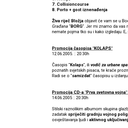
7. Collisioncourse
8. Porto + gost iznenađenja
Živa riječ Bložja
objavit će vam se u Bo
Građana
"
BORG
". Jer mi znamo da vas 
nemate pojma tko su i kako izgledaju. E,
Promocija časopisa "KOLAPS"
12.06.2005. :: 20:30h
Časopis "
Kolaps
", ili
vodič za urbane sp
poznatih svjetskih pisaca, te kraće proz
Radi se o "
samizdat
" časopisu u izdanj
Promocija CD-a "Prva svetovna vojna"
14.06.2005 :: 20:30h
Stilski raznolikim albumom skupina glazbe
zadatak
spriječiti gradnju vojnog poli
osvještavanja ljudi i
aktivnog uključiva