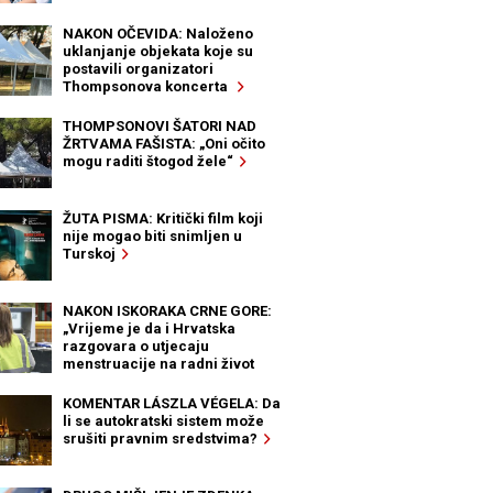
NAKON OČEVIDA: Naloženo
uklanjanje objekata koje su
postavili organizatori
Thompsonova koncerta
THOMPSONOVI ŠATORI NAD
ŽRTVAMA FAŠISTA: „Oni očito
mogu raditi štogod žele“
ŽUTA PISMA: Kritički film koji
nije mogao biti snimljen u
Turskoj
NAKON ISKORAKA CRNE GORE:
„Vrijeme je da i Hrvatska
razgovara o utjecaju
menstruacije na radni život
žena“
KOMENTAR LÁSZLA VÉGELA: Da
li se autokratski sistem može
srušiti pravnim sredstvima?