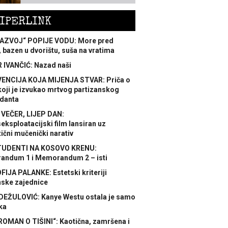
IPERLINK
AZVOJ“ POPIJE VODU: More pred
 bazen u dvorištu, suša na vratima
 IVANČIĆ: Nazad naši
ENCIJA KOJA MIJENJA STVAR: Priča o
koji je izvukao mrtvog partizanskog
danta
 VEČER, LIJEP DAN:
ksploatacijski film lansiran uz
ični mučenički narativ
TUDENTI NA KOSOVO KRENU:
ndum 1 i Memorandum 2 – isti
FIJA PALANKE: Estetski kriteriji
nske zajednice
DEŽULOVIĆ: Kanye Westu ostala je samo
ka
ROMAN O TIŠINI“: Kaotična, zamršena i