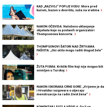
KAD „RAZVOJ“ POPIJE VODU: More pred
kućom, bazen u dvorištu, suša na vratima
NAKON OČEVIDA: Naloženo uklanjanje
objekata koje su postavili organizatori
Thompsonova koncerta
THOMPSONOVI ŠATORI NAD ŽRTVAMA
FAŠISTA: „Oni očito mogu raditi štogod žele“
ŽUTA PISMA: Kritički film koji nije mogao biti
snimljen u Turskoj
NAKON ISKORAKA CRNE GORE: „Vrijeme je da
i Hrvatska razgovara o utjecaju
menstruacije na radni život žena“
KOMENTAR LÁSZLA VÉGELA: Da li se