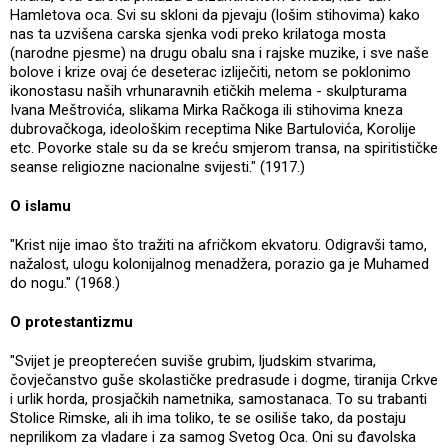
Hamletova oca. Svi su skloni da pjevaju (lošim stihovima) kako
nas ta uzvišena carska sjenka vodi preko krilatoga mosta
(narodne pjesme) na drugu obalu sna i rajske muzike, i sve naše
bolove i krize ovaj će deseterac izliječiti, netom se poklonimo
ikonostasu naših vrhunaravnih etičkih melema - skulpturama
Ivana Meštrovića, slikama Mirka Račkoga ili stihovima kneza
dubrovačkoga, ideološkim receptima Nike Bartulovića, Korolije
etc. Povorke stale su da se kreću smjerom transa, na spiritističke
seanse religiozne nacionalne svijesti." (1917.)
O islamu
"Krist nije imao što tražiti na afričkom ekvatoru. Odigravši tamo,
nažalost, ulogu kolonijalnog menadžera, porazio ga je Muhamed
do nogu." (1968.)
O protestantizmu
"Svijet je preopterećen suviše grubim, ljudskim stvarima,
čovječanstvo guše skolastičke predrasude i dogme, tiranija Crkve
i urlik horda, prosjačkih nametnika, samostanaca. To su trabanti
Stolice Rimske, ali ih ima toliko, te se osiliše tako, da postaju
neprilikom za vladare i za samog Svetog Oca. Oni su đavolska