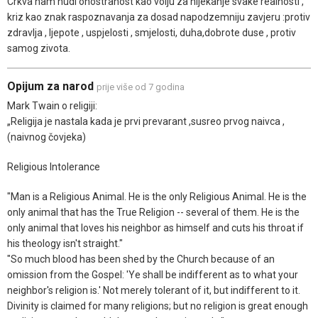
Crkva nam nudi onostranost kao volju za nijekanje svake realnosti ,
kriz kao znak raspoznavanja za dosad napodzemniju zavjeru :protiv
zdravlja , ljepote , uspjelosti , smjelosti, duha,dobrote duse , protiv
samog zivota.
Opijum za narod
prije više od 7 godina
Mark Twain o religiji:
„Religija je nastala kada je prvi prevarant ,susreo prvog naivca ,
(naivnog čovjeka)
Religious Intolerance
"Man is a Religious Animal. He is the only Religious Animal. He is the
only animal that has the True Religion -- several of them. He is the
only animal that loves his neighbor as himself and cuts his throat if
his theology isn't straight."
"So much blood has been shed by the Church because of an
omission from the Gospel: 'Ye shall be indifferent as to what your
neighbor's religion is.' Not merely tolerant of it, but indifferent to it.
Divinity is claimed for many religions; but no religion is great enough