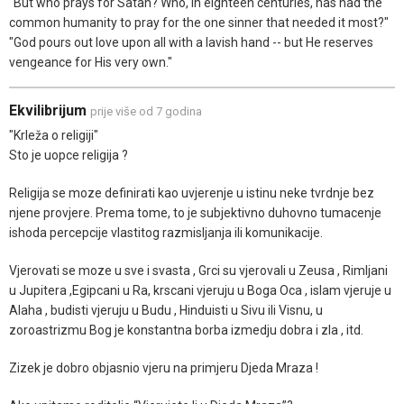
"But who prays for Satan? Who, in eighteen centuries, has had the
common humanity to pray for the one sinner that needed it most?"
"God pours out love upon all with a lavish hand -- but He reserves
vengeance for His very own."
Ekvilibrijum
prije više od 7 godina
"Krleža o religiji"
Sto je uopce religija ?
Religija se moze definirati kao uvjerenje u istinu neke tvrdnje bez
njene provjere. Prema tome, to je subjektivno duhovno tumacenje
ishoda percepcije vlastitog razmisljanja ili komunikacije.
Vjerovati se moze u sve i svasta , Grci su vjerovali u Zeusa , Rimljani
u Jupitera ,Egipcani u Ra, krscani vjeruju u Boga Oca , islam vjeruje u
Alaha , budisti vjeruju u Budu , Hinduisti u Sivu ili Visnu, u
zoroastrizmu Bog je konstantna borba izmedju dobra i zla , itd.
Zizek je dobro objasnio vjeru na primjeru Djeda Mraza !