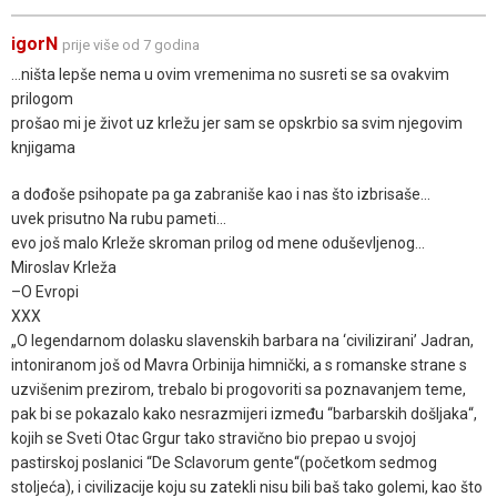
igorN
prije više od 7 godina
...ništa lepše nema u ovim vremenima no susreti se sa ovakvim
prilogom
prošao mi je život uz krležu jer sam se opskrbio sa svim njegovim
knjigama
a dođoše psihopate pa ga zabraniše kao i nas što izbrisaše...
uvek prisutno Na rubu pameti...
evo još malo Krleže skroman prilog od mene oduševljenog...
Miroslav Krleža
–O Evropi
XXX
„O legendarnom dolasku slavenskih barbara na ‘civilizirani’ Jadran,
intoniranom još od Mavra Orbinija himnički, a s romanske strane s
uzvišenim prezirom, trebalo bi progovoriti sa poznavanjem teme,
pak bi se pokazalo kako nesrazmijeri između “barbarskih došljaka“,
kojih se Sveti Otac Grgur tako stravično bio prepao u svojoj
pastirskoj poslanici “De Sclavorum gente“(početkom sedmog
stoljeća), i civilizacije koju su zatekli nisu bili baš tako golemi, kao što