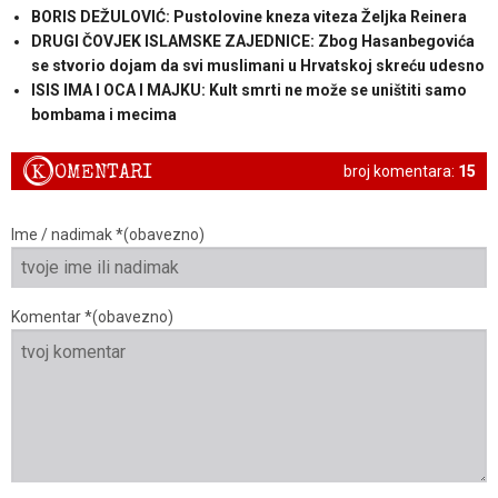
BORIS DEŽULOVIĆ: Pustolovine kneza viteza Željka Reinera
DRUGI ČOVJEK ISLAMSKE ZAJEDNICE: Zbog Hasanbegovića
se stvorio dojam da svi muslimani u Hrvatskoj skreću udesno
ISIS IMA I OCA I MAJKU: Kult smrti ne može se uništiti samo
bombama i mecima
K
OMENTARI
broj komentara:
15
Ime / nadimak *(obavezno)
Komentar *(obavezno)