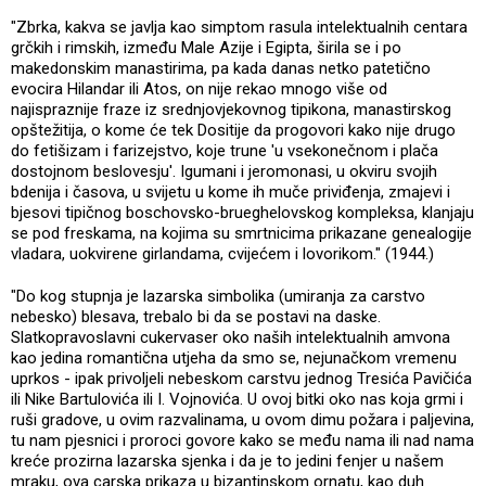
"Zbrka, kakva se javlja kao simptom rasula intelektualnih centara
grčkih i rimskih, između Male Azije i Egipta, širila se i po
makedonskim manastirima, pa kada danas netko patetično
evocira Hilandar ili Atos, on nije rekao mnogo više od
najispraznije fraze iz srednjovjekovnog tipikona, manastirskog
opštežitija, o kome će tek Dositije da progovori kako nije drugo
do fetišizam i farizejstvo, koje trune 'u vsekonečnom i plača
dostojnom beslovesju'. Igumani i jeromonasi, u okviru svojih
bdenija i časova, u svijetu u kome ih muče priviđenja, zmajevi i
bjesovi tipičnog boschovsko-brueghelovskog kompleksa, klanjaju
se pod freskama, na kojima su smrtnicima prikazane genealogije
vladara, uokvirene girlandama, cvijećem i lovorikom." (1944.)
"Do kog stupnja je lazarska simbolika (umiranja za carstvo
nebesko) blesava, trebalo bi da se postavi na daske.
Slatkopravoslavni cukervaser oko naših intelektualnih amvona
kao jedina romantična utjeha da smo se, nejunačkom vremenu
uprkos - ipak privoljeli nebeskom carstvu jednog Tresića Pavičića
ili Nike Bartulovića ili I. Vojnovića. U ovoj bitki oko nas koja grmi i
ruši gradove, u ovim razvalinama, u ovom dimu požara i paljevina,
tu nam pjesnici i proroci govore kako se među nama ili nad nama
kreće prozirna lazarska sjenka i da je to jedini fenjer u našem
mraku, ova carska prikaza u bizantinskom ornatu, kao duh