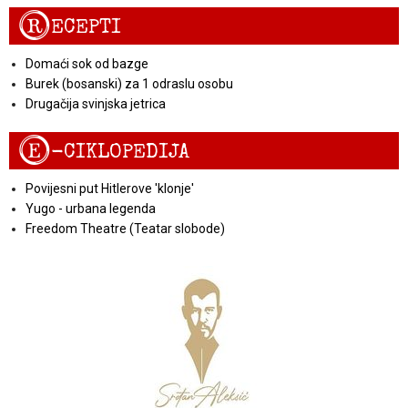
R
ECEPTI
Domaći sok od bazge
Burek (bosanski) za 1 odraslu osobu
Drugačija svinjska jetrica
E
-CIKLOPEDIJA
Povijesni put Hitlerove 'klonje'
Yugo - urbana legenda
Freedom Theatre (Teatar slobode)