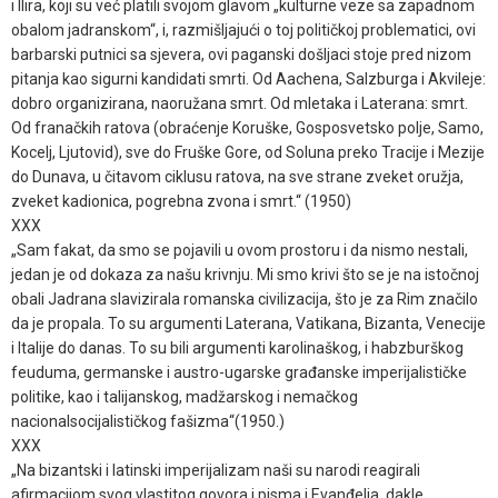
i Ilira, koji su već platili svojom glavom „kulturne veze sa zapadnom
obalom jadranskom“, i, razmišljajući o toj političkoj problematici, ovi
barbarski putnici sa sjevera, ovi paganski došljaci stoje pred nizom
pitanja kao sigurni kandidati smrti. Od Aachena, Salzburga i Akvileje:
dobro organizirana, naoružana smrt. Od mletaka i Laterana: smrt.
Od franačkih ratova (obraćenje Koruške, Gosposvetsko polje, Samo,
Kocelj, Ljutovid), sve do Fruške Gore, od Soluna preko Tracije i Mezije
do Dunava, u čitavom ciklusu ratova, na sve strane zveket oružja,
zveket kadionica, pogrebna zvona i smrt.“ (1950)
XXX
„Sam fakat, da smo se pojavili u ovom prostoru i da nismo nestali,
jedan je od dokaza za našu krivnju. Mi smo krivi što se je na istočnoj
obali Jadrana slavizirala romanska civilizacija, što je za Rim značilo
da je propala. To su argumenti Laterana, Vatikana, Bizanta, Venecije
i Italije do danas. To su bili argumenti karolinaškog, i habzburškog
feuduma, germanske i austro-ugarske građanske imperijalističke
politike, kao i talijanskog, madžarskog i nemačkog
nacionalsocijalističkog fašizma“(1950.)
XXX
„Na bizantski i latinski imperijalizam naši su narodi reagirali
afirmacijom svog vlastitog govora i pisma i Evanđelja, dakle