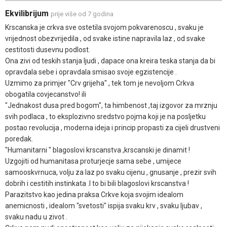
Ekvilibrijum
prije više od 7 godina
Krscanska je crkva sve ostetila svojom pokvarenoscu , svaku je
vrijednost obezvrijedila , od svake istine napravila laz , od svake
cestitosti dusevnu podlost.
Ona zivi od teskih stanja ljudi , dapace ona kreira teska stanja da bi
opravdala sebe i opravdala smisao svoje egzistencije .
Uzmimo za primjer "Crv grijeha" , tek tom je nevoljom Crkva
obogatila covjecanstvo! ili
"Jednakost dusa pred bogom", ta himbenost ,taj izgovor za mrznju
svih podlaca , to eksplozivno sredstvo pojma koji je na posljetku
postao revolucija , moderna ideja i princip propasti za cijeli drustveni
poredak.
"Humanitarni " blagoslovi krscanstva ,krscanski je dinamit !
Uzgojiti od humanitasa proturjecje sama sebe , umijece
samooskvrnuca, volju za laz po svaku cijenu , gnusanje , prezir svih
dobrih i cestitih instinkata .I to bi bili blagoslovi krscanstva !
Parazitstvo kao jedina praksa Crkve koja svojim idealom
anemicnosti , idealom "svetosti" ispija svaku krv , svaku ljubav ,
svaku nadu u zivot .