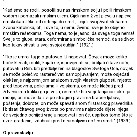
"Kad smo se rodili, posolili su nas rimskom solju i polili rimskom
vodom i pomazali rimskim uljem. Cijeli nam život pjevaju napjeve
rimskokatoličke od rođenja do smrti, i cijeli svoj život slušamo
zvona katolička, oh, i sve to, u čemu živimo, sve je to obijeno
rimskim rešetkama. Toga nema, to je jasno, da svega toga nema!
Sve je to glupa, stara, deformirana simbolička nemoć, da se život
kao takav shvati u svoj svojoj dubljini." (1921.)
"Tko je umro, taj je otputovao. U nepovrat. Čovjek može koliko
hoće klečati, moliti, kajati se, ispovijedati se, brbljati čitave noći,
putovati u Rim, biti predbilježen na blagoslov Svetoga Oca, čovjek
se može bolećivo rasterećivati samopljuvanjem, može osjećati
olakšanje najpomnijom analizom svojih vlastitih gluposti, mjesto
pred topovima, policijama ili vojskama, on može klečati pred
žrtvenicima koliko ga je volja, on može biti vegetarijanac, ako ga
raduje, on može da živi po strogim pravilima bračne ljubavi,
poštenja, dobrote, on može spavati snom filistarskog pravednika
i bitisati čitavog svog života po pravilima najstrože dijete, njega
će svejedno odnijeti vrag u nepovrat i on će, usprkos tome što je
uzor-građanin, izdahnuti pred neumoljivim nožem smrti." (1939.)
O pravoslavlju