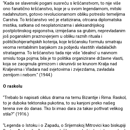
"Kada se slavenski pogani susreću s kršćanstvom, to nije više
ono fanatično kršćanstvo, koje je u svom legendarnom, mitski
nadahnutom, gotovo revolucionarnom obliku potreslo temeljima
Carstva. To kršćanstvo već je etatizirana, otrcana diplomatska
mistika, satkana od neoplatonizama i aleksandrijskog
postplotinskog epigonstva, izmiješana sa grubim, neprevladanim
još poganskim praznovjerjem u obliku raznih rituala i
političkohijerarhijskih koterija, koje kršćansku formulu smatraju
veoma rentabilnim barjakom za pobjedu vlastitih vladalačkih
stratagema. To kršćanstvo tada nije više 'idealno' u naivnom
smislu toga pojma; bila je to politika organizirane državne vlasti,
koja se zaogrnula grimizom i okrunivši se krunom Kralja nad
Kraljevima i Vladara nad svjetovima i zvijezdama, zavladala
zemljom i nebom." (1944.)
O raskolu
"Trebalo bi napisati ciklus drama na temu Bizantije i Rima. Raskol,
to je duboka tektonska pukotina, to su kanjoni preko našeg
terena sve do danas. Tko bi imao dara za takav pothvat velikog
stila?" (1916.)
"Legenda o Istoku i o Zapadu, o Srijemskoj Mitrovici kao biskupiji