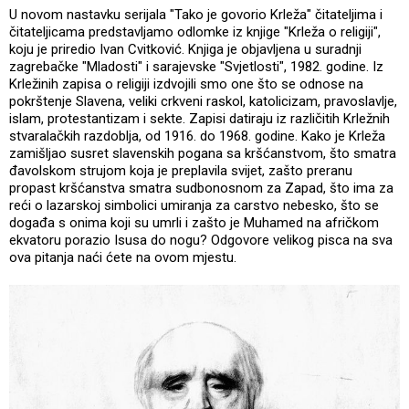
U novom nastavku serijala "Tako je govorio Krleža" čitateljima i
čitateljicama predstavljamo odlomke iz knjige "Krleža o religiji",
koju je priredio Ivan Cvitković. Knjiga je objavljena u suradnji
zagrebačke "Mladosti" i sarajevske "Svjetlosti", 1982. godine. Iz
Krležinih zapisa o religiji izdvojili smo one što se odnose na
pokrštenje Slavena, veliki crkveni raskol, katolicizam, pravoslavlje,
islam, protestantizam i sekte. Zapisi datiraju iz različitih Krležnih
stvaralačkih razdoblja, od 1916. do 1968. godine. Kako je Krleža
zamišljao susret slavenskih pogana sa kršćanstvom, što smatra
đavolskom strujom koja je preplavila svijet, zašto preranu
propast kršćanstva smatra sudbonosnom za Zapad, što ima za
reći o lazarskoj simbolici umiranja za carstvo nebesko, što se
događa s onima koji su umrli i zašto je Muhamed na afričkom
ekvatoru porazio Isusa do nogu? Odgovore velikog pisca na sva
ova pitanja naći ćete na ovom mjestu.