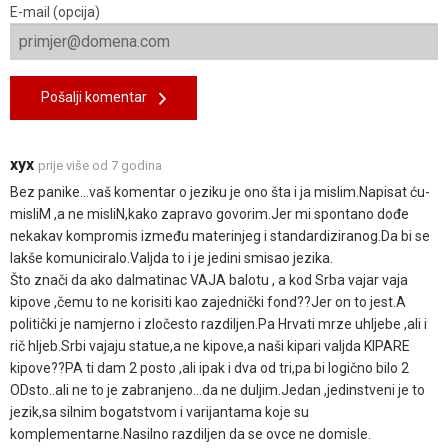
E-mail (opcija)
Pošalji komentar
xyx
prije više od 7 godina
Bez panike...vaš komentar o jeziku je ono šta i ja mislim.Napisat ću-
misliM ,a ne misliN,kako zapravo govorim.Jer mi spontano dođe
nekakav kompromis između materinjeg i standardiziranog.Da bi se
lakše komuniciralo.Valjda to i je jedini smisao jezika.
Što znači da ako dalmatinac VAJA balotu , a kod Srba vajar vaja
kipove ,čemu to ne korisiti kao zajednički fond??Jer on to jest.A
politički je namjerno i zločesto razdiljen.Pa Hrvati mrze uhljebe ,ali i
rič hljeb.Srbi vajaju statue,a ne kipove,a naši kipari valjda KIPARE
kipove??PA ti dam 2 posto ,ali ipak i dva od tri,pa bi logično bilo 2
ODsto..ali ne to je zabranjeno...da ne duljim.Jedan ,jedinstveni je to
jezik,sa silnim bogatstvom i varijantama koje su
komplementarne.Nasilno razdiljen da se ovce ne domisle.