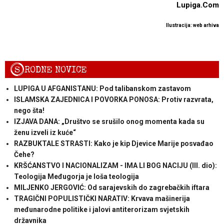
Lupiga.Com
Ilustracija: web arhiva
S
RODNE NOVICE
LUPIGA U AFGANISTANU: Pod talibanskom zastavom
ISLAMSKA ZAJEDNICA I POVORKA PONOSA: Protiv razvrata,
nego šta!
IZJAVA DANA: „Društvo se srušilo onog momenta kada su
ženu izveli iz kuće“
RAZBUKTALE STRASTI: Kako je kip Djevice Marije posvađao
Čehe?
KRŠĆANSTVO I NACIONALIZAM - IMA LI BOG NACIJU (III. dio):
Teologija Međugorja je loša teologija
MILJENKO JERGOVIĆ: Od sarajevskih do zagrebačkih iftara
TRAGIČNI POPULISTIČKI NARATIV: Krvava mašinerija
međunarodne politike i jalovi antiterorizam svjetskih
državnika