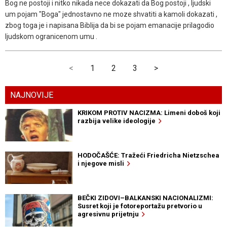
Bog ne postoji i nitko nikada nece dokazati da Bog postoji , ljudski
um pojam "Boga" jednostavno ne moze shvatiti a kamoli dokazati ,
zbog toga je i napisana Biblija da bi se pojam emanacije prilagodio
ljudskom ogranicenom umu .
<
1
2
3
>
NAJNOVIJE
KRIKOM PROTIV NACIZMA: Limeni doboš koji
razbija velike ideologije
HODOČAŠĆE: Tražeći Friedricha Nietzschea
i njegove misli
BEČKI ZIDOVI–BALKANSKI NACIONALIZMI:
Susret koji je fotoreportažu pretvorio u
agresivnu prijetnju