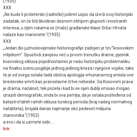
(1935)
XXX
„Ne bude li proleterski (radnički) pokret uspio da izvrši svoj historijski
zadatak, on će biti likvidiran desnom stihijom gluposti i inostranih
interesa, u čijim rukama se (malo) građanske klase Srba i Hrvata
nalaze kao marionete.“(1935)
XXX
„Jedan dio južnoslovijenske historiografije zadojen je tzv.“kosovskim
mlijekom“. Spustivši zavijesu već u prvom trenutku drame, pjesnik
kosovskog ciklusa pojednostavnio je našu historijsku problematiku
na finalnu scenu pogibije jednog jedinog kneza i njegove vojske, tako
te je od svega ostala tada obična apologija vrhunaravnog smisla ove
kneževske smrti kao pravoslavne žrtve nebeske. Sa Kosovom prava
je drama, nažalost, tek počela i kad bi se njen dublji smisao mogao
izraziti demografski, onda bi ova zemlja, da je ostala pošteđena od
katastrofalnih ratnih ciklusa turskog perioda (kraj našeg normalnog
nataliteta), brojala danas najmanje oko pedeset milijuna
stanovnika.“(1952)
a evo i da si uzmete sebi.....
link