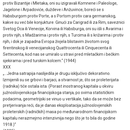
protiv Bizantije i Mletaka, oni su izigravali Komnene i Paleologe,
Jagelone i Arpadoviće, duždeve i Anžuvince, boreći se s
Habsburgom protiv Porte, a s Portom protiv cara germanskog,
kakve su već bile konjukture. Ginući za Carigrad ili za Rim, saveznici
Svetog Oca ili Venecije, Korvina ili Habsburga, oni su išli s Avarima i
protiv njih, s Madžarima i protiv njih, s Turcima ili s križarima i protiv
njih, i dok je zapadna Evropa živjela blistavim životom svog
firentinskog ili venecijanskog Quattrocenta ili Cinquecenta ili
Settecenta, kod nas se umiralo u stravi pred mletačkim i bečkim
sjekirama i pred turskim kolcem.“ (1944)
XXX
„…Jedna satrapija naslijedila je drugu isključivo dekorativno.
Izmijenili su se grbovi i barjaci, a stvarnost je, što se proleterijata
(radnika) tiče ostala ista. (Porast inostranog kapitala u okviru
južnoslovjenskoga financijskoga stanja, po svima statističkim
podacima, geometrijski se vinuo u vertikale, tako da se može bez
pretjerivanja reći, da je danas eksploatacija južnoslovjenskih
proleterskih (radničkih) masa po međunarodnom financijskom
kapitalu nerazmejrno intenzivnija nego što je to bila do godine
1918.)“