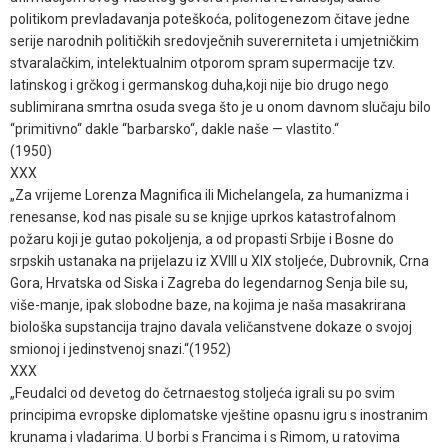
politikom prevladavanja poteškoća, politogenezom čitave jedne
serije narodnih političkih sredovječnih suvererniteta i umjetničkim
stvaralačkim, intelektualnim otporom spram supermacije tzv.
latinskog i grčkog i germanskog duha,koji nije bio drugo nego
sublimirana smrtna osuda svega što je u onom davnom slučaju bilo
“primitivno“ dakle “barbarsko“, dakle naše — vlastito.“
(1950)
XXX
„Za vrijeme Lorenza Magnifica ili Michelangela, za humanizma i
renesanse, kod nas pisale su se knjige uprkos katastrofalnom
požaru koji je gutao pokoljenja, a od propasti Srbije i Bosne do
srpskih ustanaka na prijelazu iz XVIII u XIX stoljeće, Dubrovnik, Crna
Gora, Hrvatska od Siska i Zagreba do legendarnog Senja bile su,
više-manje, ipak slobodne baze, na kojima je naša masakrirana
biološka supstancija trajno davala veličanstvene dokaze o svojoj
smionoj i jedinstvenoj snazi.“(1952)
XXX
„Feudalci od devetog do četrnaestog stoljeća igrali su po svim
principima evropske diplomatske vještine opasnu igru s inostranim
krunama i vladarima. U borbi s Francima i s Rimom, u ratovima