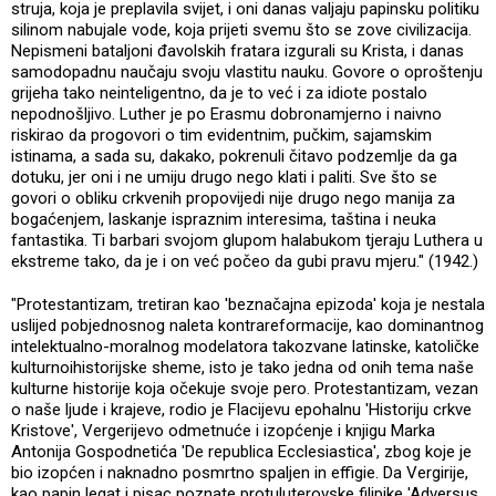
struja, koja je preplavila svijet, i oni danas valjaju papinsku politiku
silinom nabujale vode, koja prijeti svemu što se zove civilizacija.
Nepismeni bataljoni đavolskih fratara izgurali su Krista, i danas
samodopadnu naučaju svoju vlastitu nauku. Govore o oproštenju
grijeha tako neinteligentno, da je to već i za idiote postalo
nepodnošljivo. Luther je po Erasmu dobronamjerno i naivno
riskirao da progovori o tim evidentnim, pučkim, sajamskim
istinama, a sada su, dakako, pokrenuli čitavo podzemlje da ga
dotuku, jer oni i ne umiju drugo nego klati i paliti. Sve što se
govori o obliku crkvenih propovijedi nije drugo nego manija za
bogaćenjem, laskanje ispraznim interesima, taština i neuka
fantastika. Ti barbari svojom glupom halabukom tjeraju Luthera u
ekstreme tako, da je i on već počeo da gubi pravu mjeru." (1942.)
"Protestantizam, tretiran kao 'beznačajna epizoda' koja je nestala
uslijed pobjednosnog naleta kontrareformacije, kao dominantnog
intelektualno-moralnog modelatora takozvane latinske, katoličke
kulturnoihistorijske sheme, isto je tako jedna od onih tema naše
kulturne historije koja očekuje svoje pero. Protestantizam, vezan
o naše ljude i krajeve, rodio je Flacijevu epohalnu 'Historiju crkve
Kristove', Vergerijevo odmetnuće i izopćenje i knjigu Marka
Antonija Gospodnetića 'De republica Ecclesiastica', zbog koje je
bio izopćen i naknadno posmrtno spaljen in effigie. Da Vergirije,
kao papin legat i pisac poznate protuluterovske filipike 'Adversus