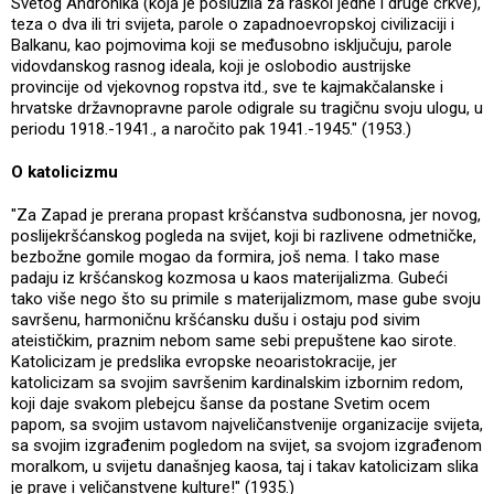
Svetog Andronika (koja je poslužila za raskol jedne i druge crkve),
teza o dva ili tri svijeta, parole o zapadnoevropskoj civilizaciji i
Balkanu, kao pojmovima koji se međusobno isključuju, parole
vidovdanskog rasnog ideala, koji je oslobodio austrijske
provincije od vjekovnog ropstva itd., sve te kajmakčalanske i
hrvatske državnopravne parole odigrale su tragičnu svoju ulogu, u
periodu 1918.-1941., a naročito pak 1941.-1945." (1953.)
O katolicizmu
"Za Zapad je prerana propast kršćanstva sudbonosna, jer novog,
poslijekršćanskog pogleda na svijet, koji bi razlivene odmetničke,
bezbožne gomile mogao da formira, još nema. I tako mase
padaju iz kršćanskog kozmosa u kaos materijalizma. Gubeći
tako više nego što su primile s materijalizmom, mase gube svoju
savršenu, harmoničnu kršćansku dušu i ostaju pod sivim
ateističkim, praznim nebom same sebi prepuštene kao sirote.
Katolicizam je predslika evropske neoaristokracije, jer
katolicizam sa svojim savršenim kardinalskim izbornim redom,
koji daje svakom plebejcu šanse da postane Svetim ocem
papom, sa svojim ustavom najveličanstvenije organizacije svijeta,
sa svojim izgrađenim pogledom na svijet, sa svojom izgrađenom
moralkom, u svijetu današnjeg kaosa, taj i takav katolicizam slika
je prave i veličanstvene kulture!" (1935.)