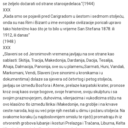
se željelo dočarati od strane starosjedelaca.“(1944)
XXX
„Kada smo se pojavili pred Carigradom u šestom i sedmom stoljeću,
onda su nas Rim i Bizant u ime evropske civilizacije poricali upravo
tako histerično kao što je to bilo u vrijeme San Stefana 1878. ili
1912, ili danas“
(1948.)
XXX
„Slaveni se od Jeronimovih vremena javljaju na sve strane kao
sablasti: Skitija, Tracija, Makedonija, Dardanija, Dacija, Tesalija,
Ahaja, Dalmacija, Panonija, sve su u plamenu,Sarmati, Huni, Vandali,
Markomani, Vendi, Slaveni (sve sinonimi u kronikama i u
dokumentima) dolaze sa sjevera od četvrtog i petog stoljeća,
javljaju se između Bosfora i Atene, prelaze karpatski krater, pronose
kroz ovaj kaos svoje bogove, svoje hramove, svoju skulpturu i sa
svojim praznovjerjem, duhovima, vilenjacima i vukodlcima stižu na
ovo klasično tlo između Ilirika i Makedonije, na groblje i na krvave
ceste naroda, koji su već prije njih nestali u dimu i požaru stoljeća. Na
svakome koraku (u najdoslovnijem smislu te riječi) promatraju ih iz
otvorenih grobova lubanje i kosturi Prelazga i Tračana, Liburna, Kelta