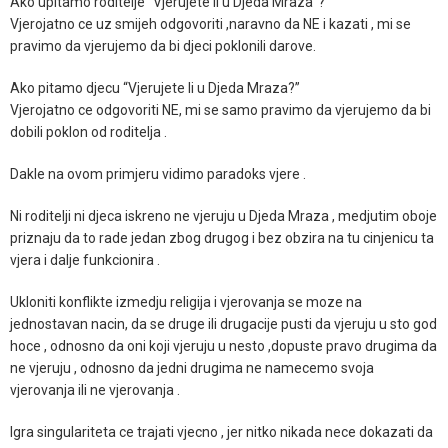
Ako upitamo roditelje “Vjerujete li u Djeda Mraza”?
Vjerojatno ce uz smijeh odgovoriti ,naravno da NE i kazati , mi se
pravimo da vjerujemo da bi djeci poklonili darove.
Ako pitamo djecu “Vjerujete li u Djeda Mraza?”
Vjerojatno ce odgovoriti NE, mi se samo pravimo da vjerujemo da bi
dobili poklon od roditelja .
Dakle na ovom primjeru vidimo paradoks vjere .
Ni roditelji ni djeca iskreno ne vjeruju u Djeda Mraza , medjutim oboje
priznaju da to rade jedan zbog drugog i bez obzira na tu cinjenicu ta
vjera i dalje funkcionira .
Ukloniti konflikte izmedju religija i vjerovanja se moze na
jednostavan nacin, da se druge ili drugacije pusti da vjeruju u sto god
hoce , odnosno da oni koji vjeruju u nesto ,dopuste pravo drugima da
ne vjeruju , odnosno da jedni drugima ne namecemo svoja
vjerovanja ili ne vjerovanja .
Igra singulariteta ce trajati vjecno , jer nitko nikada nece dokazati da