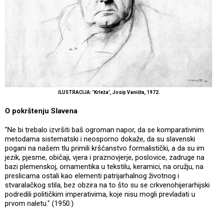
ILUSTRACIJA: 'Krleža', Josip Vaništa, 1972.
O pokrštenju Slavena
"Ne bi trebalo izvršiti baš ogroman napor, da se komparativnim
metodama sistematski i neosporno dokaže, da su slavenski
pogani na našem tlu primili kršćanstvo formalistički, a da su im
jezik, pjesme, običaji, vjera i praznovjerje, poslovice, zadruge na
bazi plemenskoj, ornamentika u tekstilu, keramici, na oružju, na
preslicama ostali kao elementi patrijarhalnog životnog i
stvaralačkog stila, bez obzira na to što su se crkvenohijerarhijski
podredili političkim imperativima, koje nisu mogli prevladati u
prvom naletu." (1950.)