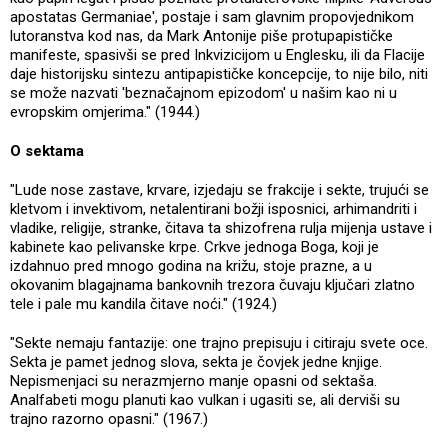
apostatas Germaniae', postaje i sam glavnim propovjednikom
lutoranstva kod nas, da Mark Antonije piše protupapističke
manifeste, spasivši se pred Inkvizicijom u Englesku, ili da Flacije
daje historijsku sintezu antipapističke koncepcije, to nije bilo, niti
se može nazvati 'beznačajnom epizodom' u našim kao ni u
evropskim omjerima." (1944.)
O sektama
"Lude nose zastave, krvare, izjedaju se frakcije i sekte, trujući se
kletvom i invektivom, netalentirani božji isposnici, arhimandriti i
vladike, religije, stranke, čitava ta shizofrena rulja mijenja ustave i
kabinete kao pelivanske krpe. Crkve jednoga Boga, koji je
izdahnuo pred mnogo godina na križu, stoje prazne, a u
okovanim blagajnama bankovnih trezora čuvaju ključari zlatno
tele i pale mu kandila čitave noći." (1924.)
"Sekte nemaju fantazije: one trajno prepisuju i citiraju svete oce.
Sekta je pamet jednog slova, sekta je čovjek jedne knjige.
Nepismenjaci su nerazmjerno manje opasni od sektaša.
Analfabeti mogu planuti kao vulkan i ugasiti se, ali derviši su
trajno razorno opasni." (1967.)