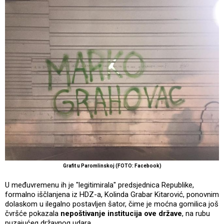
Grafit u Paromlinskoj (FOTO: Facebook)
U međuvremenu ih je "legitimirala" predsjednica Republike,
formalno iščlanjena iz HDZ-a, Kolinda Grabar Kitarović, ponovnim
dolaskom u ilegalno postavljen šator, čime je moćna gomilica još
čvršće pokazala
nepoštivanje institucija ove države
, na rubu
puzajućeg državnog udara.