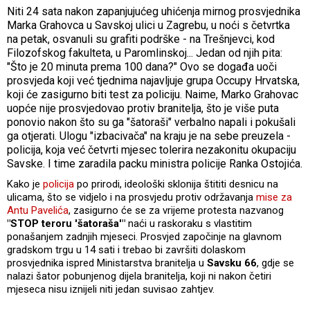
Niti 24 sata nakon zapanjujućeg uhićenja mirnog prosvjednika
Marka Grahovca u Savskoj ulici u Zagrebu, u noći s četvrtka
na petak, osvanuli su grafiti podrške - na Trešnjevci, kod
Filozofskog fakulteta, u Paromlinskoj... Jedan od njih pita:
"Što je 20 minuta prema 100 dana?" Ovo se događa uoči
prosvjeda koji već tjednima najavljuje grupa Occupy Hrvatska,
koji će zasigurno biti test za policiju. Naime, Marko Grahovac
uopće nije prosvjedovao protiv branitelja, što je više puta
ponovio nakon što su ga "šatoraši" verbalno napali i pokušali
ga otjerati. Ulogu "izbacivača" na kraju je na sebe preuzela -
policija, koja već četvrti mjesec tolerira nezakonitu okupaciju
Savske. I time zaradila packu ministra policije Ranka Ostojića.
Kako je
policija
po prirodi, ideološki sklonija štititi desnicu na
ulicama, što se vidjelo i na prosvjedu protiv održavanja
mise za
Antu Pavelića
, zasigurno će se za vrijeme protesta nazvanog
"STOP teroru 'šatoraša'"
naći u raskoraku s vlastitim
ponašanjem zadnjih mjeseci. Prosvjed započinje na glavnom
gradskom trgu u 14 sati i trebao bi završiti dolaskom
prosvjednika ispred Ministarstva branitelja u
Savsku 66
, gdje se
nalazi šator pobunjenog dijela branitelja, koji ni nakon četiri
mjeseca nisu iznijeli niti jedan suvisao zahtjev.