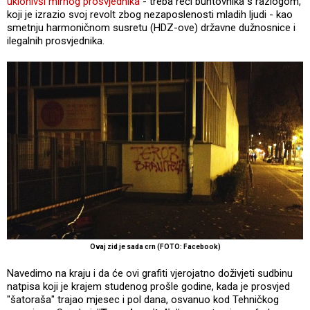
uklonivši mirnog prosvjednika
- treba reći buntovnika s razlogom,
koji je izrazio svoj revolt zbog nezaposlenosti mladih ljudi - kao
smetnju harmoničnom susretu (HDZ-ove) državne dužnosnice i
ilegalnih prosvjednika.
Ovaj zid je sada crn (FOTO: Facebook)
Navedimo na kraju i da će ovi grafiti vjerojatno doživjeti sudbinu
natpisa koji je krajem studenog prošle godine, kada je prosvjed
"šatoraša" trajao mjesec i pol dana, osvanuo kod Tehničkog