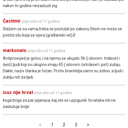
nakon tri godine nezasluzil zig
Častimir
prije više od 11 godina
Slažem se sa vama,treba se postulat po zakonu.Silom ne može se
postići silu koja se opira (graðanski rat)✌
markonato
prije više od 11 godina
Antiprosvjed je gotov, i na njemu se okupilo 36 (i slovom: trideset i
šest) ljudi koji svi ukupno imaju 45 ( islovom četrdeset i pet) zubiju.
Dakle, naziv članka je točan. Protiv branitelja samo su zidovi, a ljudi i
zubiju niti za lijek.
isus nije hrvat
prije više od 11 godina
koga briga za par pijanaca, kaj ste se uzjogunili..hrvatska niti ne
zaslužuje bolje
<
1
2
3
>