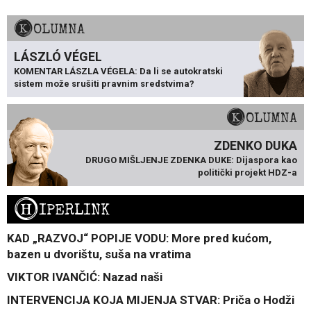
KOLUMNA
LÁSZLÓ VÉGEL
KOMENTAR LÁSZLA VÉGELA: Da li se autokratski
sistem može srušiti pravnim sredstvima?
KOLUMNA
ZDENKO DUKA
DRUGO MIŠLJENJE ZDENKA DUKE: Dijaspora kao
politički projekt HDZ-a
H
IPERLINK
KAD „RAZVOJ“ POPIJE VODU: More pred kućom,
bazen u dvorištu, suša na vratima
VIKTOR IVANČIĆ: Nazad naši
INTERVENCIJA KOJA MIJENJA STVAR: Priča o Hodži