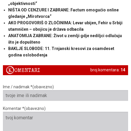
„objektivnosti“
NIŠTA OD CENZURE I ZABRANE: Factum omogućio online
gledanje „Mirotvorca“
AKO PROGOVORIŠ O ZLOČINIMA: Levar ubijen, Fehir u Srbiji
utamničen – obojicu je država odbacila
ANATOMIJA ZABRANE: Život u zemlji gdje nediljci odlučuju
što je dopušteno
BAKLJE SLOBODE: 11. Trnjanski kresovi za osamdeset
godina oslobođenja
K
OMENTARI
broj komentara:
14
Ime / nadimak *(obavezno)
Komentar *(obavezno)