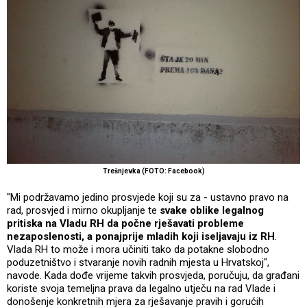
Trešnjevka (FOTO: Facebook)
"Mi podržavamo jedino prosvjede koji su za - ustavno pravo na
rad, prosvjed i mirno okupljanje te
svake oblike legalnog
pritiska na Vladu RH da počne rješavati probleme
nezaposlenosti, a ponajprije mladih koji iseljavaju iz RH
.
Vlada RH to može i mora učiniti tako da potakne slobodno
poduzetništvo i stvaranje novih radnih mjesta u Hrvatskoj",
navode. Kada dođe vrijeme takvih prosvjeda, poručuju, da građani
koriste svoja temeljna prava da legalno utječu na rad Vlade i
donošenje konkretnih mjera za rješavanje pravih i gorućih