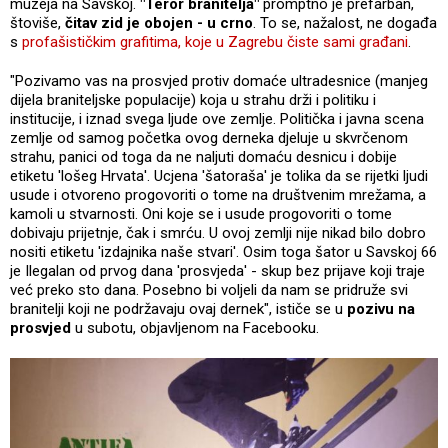
muzeja na Savskoj.
"Teror branitelja"
promptno je prefarban,
štoviše,
čitav zid je obojen - u crno
. To se, nažalost, ne događa
s
profašističkim grafitima, koje u Zagrebu čiste sami građani
.
"Pozivamo vas na prosvjed protiv domaće ultradesnice (manjeg
dijela braniteljske populacije) koja u strahu drži i politiku i
institucije, i iznad svega ljude ove zemlje. Politička i javna scena
zemlje od samog početka ovog derneka djeluje u skvrčenom
strahu, panici od toga da ne naljuti domaću desnicu i dobije
etiketu 'lošeg Hrvata'. Ucjena 'šatoraša' je tolika da se rijetki ljudi
usude i otvoreno progovoriti o tome na društvenim mrežama, a
kamoli u stvarnosti. Oni koje se i usude progovoriti o tome
dobivaju prijetnje, čak i smrću. U ovoj zemlji nije nikad bilo dobro
nositi etiketu 'izdajnika naše stvari'. Osim toga šator u Savskoj 66
je Ilegalan od prvog dana 'prosvjeda' - skup bez prijave koji traje
već preko sto dana. Posebno bi voljeli da nam se pridruže svi
branitelji koji ne podržavaju ovaj dernek", ističe se u
pozivu na
prosvjed
u subotu, objavljenom na Facebooku.