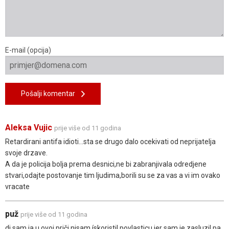
E-mail (opcija)
Pošalji komentar
Aleksa Vujic
prije više od 11 godina
Retardirani antifa idioti...sta se drugo dalo ocekivati od neprijatelja
svoje drzave.
A da je policija bolja prema desnici,ne bi zabranjivala odredjene
stvari,odajte postovanje tim ljudima,borili su se za vas a vi im ovako
vracate
puž
prije više od 11 godina
di sam ja u ovoj priči nisam ískoristil povlasticu jer sam je zasluzil pa