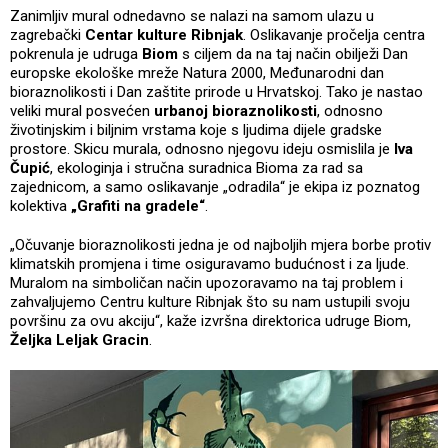
Zanimljiv mural odnedavno se nalazi na samom ulazu u
zagrebački
Centar kulture Ribnjak
. Oslikavanje pročelja centra
pokrenula je udruga
Biom
s ciljem da na taj način obilježi Dan
europske ekološke mreže Natura 2000, Međunarodni dan
bioraznolikosti i Dan zaštite prirode u Hrvatskoj. Tako je nastao
veliki mural posvećen
urbanoj bioraznolikosti
, odnosno
životinjskim i biljnim vrstama koje s ljudima dijele gradske
prostore. Skicu murala, odnosno njegovu ideju osmislila je
Iva
Čupić
, ekologinja i stručna suradnica Bioma za rad sa
zajednicom, a samo oslikavanje „odradila“ je ekipa iz poznatog
kolektiva
„Grafiti na gradele“
.
„Očuvanje bioraznolikosti jedna je od najboljih mjera borbe protiv
klimatskih promjena i time osiguravamo budućnost i za ljude.
Muralom na simboličan način upozoravamo na taj problem i
zahvaljujemo Centru kulture Ribnjak što su nam ustupili svoju
površinu za ovu akciju“, kaže izvršna direktorica udruge Biom,
Željka Leljak Gracin
.