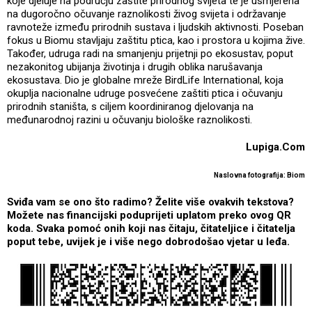
koje djeluje na području zaštite prirodnog svijeta te je usmjerena
na dugoročno očuvanje raznolikosti živog svijeta i održavanje
ravnoteže između prirodnih sustava i ljudskih aktivnosti. Poseban
fokus u Biomu stavljaju zaštitu ptica, kao i prostora u kojima žive.
Također, udruga radi na smanjenju prijetnji po ekosustav, poput
nezakonitog ubijanja životinja i drugih oblika narušavanja
ekosustava. Dio je globalne mreže BirdLife International, koja
okuplja nacionalne udruge posvećene zaštiti ptica i očuvanju
prirodnih staništa, s ciljem koordiniranog djelovanja na
međunarodnoj razini u očuvanju biološke raznolikosti.
Lupiga.Com
Naslovna fotografija: Biom
Sviđa vam se ono što radimo? Želite više ovakvih tekstova?
Možete nas financijski poduprijeti uplatom preko ovog QR
koda. Svaka pomoć onih koji nas čitaju, čitateljice i čitatelja
poput tebe, uvijek je i više nego dobrodošao vjetar u leđa.