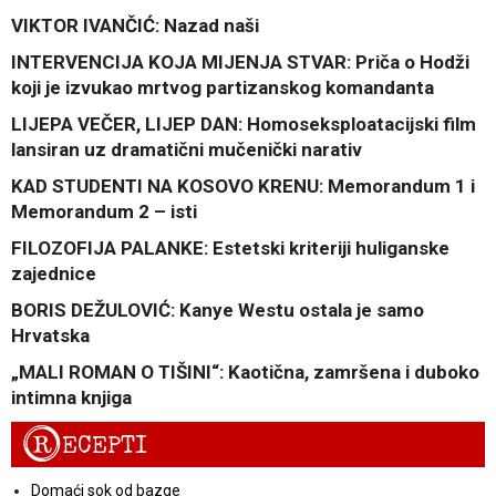
VIKTOR IVANČIĆ: Nazad naši
INTERVENCIJA KOJA MIJENJA STVAR: Priča o Hodži
koji je izvukao mrtvog partizanskog komandanta
LIJEPA VEČER, LIJEP DAN: Homoseksploatacijski film
lansiran uz dramatični mučenički narativ
KAD STUDENTI NA KOSOVO KRENU: Memorandum 1 i
Memorandum 2 – isti
FILOZOFIJA PALANKE: Estetski kriteriji huliganske
zajednice
BORIS DEŽULOVIĆ: Kanye Westu ostala je samo
Hrvatska
„MALI ROMAN O TIŠINI“: Kaotična, zamršena i duboko
intimna knjiga
R
ECEPTI
Domaći sok od bazge