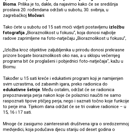
Bioma
. Prilika je to, dakle, da najavimo kako će se središnja
proslava 20. rođendana održati u subotu, 30. svibnja, u
zagrebačkoj
Močvari
.
Tako ćete u subotu od 15 sati moći vidjeti postavljenu
izložbu
fotografija
„Bioraznolikost u fokusu“, koja donosi najbolje
radove zaprimljene na foto-natječaju „Bioraznolikost u fokusu”,
„Izložba kroz objektive zaljubljenika u prirodu donosi prekrasne
prizore bogate bioraznolikosti oko nas, a u sklopu večernjeg
programa bit će proglašeni i pobjednici foto-natječaja“, kažu u
Biomu.
Također u 15 sati kreće i edukativni program koji je namijenjen
svim uzrastima, od zabavnih igara, preko radionica do
edukativne šetnje
. Među ostalim, održat će se radionica
prepoznavanja perja nakon koje će polaznici naučiti ne samo
raspoznati tipove ptičjeg perja, nego i saznati točno koje funkcije
to perje ima. Tijekom dana održat će se tri ovakve radionice – u
15, 16 i 17 sati.
Mnoge će zasigurno zainteresirati društvena igra o sredozemnoj
medvjedici, koja podučava djecu stariju od deset godina o