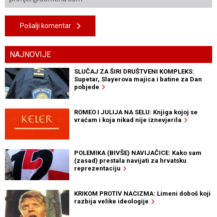
Pošalji komentar
NAJNOVIJE
SLUČAJ ZA ŠIRI DRUŠTVENI KOMPLEKS:
Supetar, Slayerova majica i batine za Dan
pobjede
ROMEO I JULIJA NA SELU: Knjiga kojoj se
vraćam i koja nikad nije iznevjerila
POLEMIKA (BIVŠE) NAVIJAČICE: Kako sam
(zasad) prestala navijati za hrvatsku
reprezentaciju
KRIKOM PROTIV NACIZMA: Limeni doboš koji
razbija velike ideologije