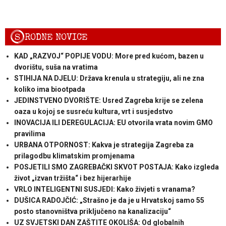
S
RODNE NOVICE
KAD „RAZVOJ“ POPIJE VODU: More pred kućom, bazen u
dvorištu, suša na vratima
STIHIJA NA DJELU: Država krenula u strategiju, ali ne zna
koliko ima biootpada
JEDINSTVENO DVORIŠTE: Usred Zagreba krije se zelena
oaza u kojoj se susreću kultura, vrt i susjedstvo
INOVACIJA ILI DEREGULACIJA: EU otvorila vrata novim GMO
pravilima
URBANA OTPORNOST: Kakva je strategija Zagreba za
prilagodbu klimatskim promjenama
POSJETILI SMO ZAGREBAČKI SKVOT POSTAJA: Kako izgleda
život „izvan tržišta“ i bez hijerarhije
VRLO INTELIGENTNI SUSJEDI: Kako živjeti s vranama?
DUŠICA RADOJČIĆ: „Strašno je da je u Hrvatskoj samo 55
posto stanovništva priključeno na kanalizaciju“
UZ SVJETSKI DAN ZAŠTITE OKOLIŠA: Od globalnih