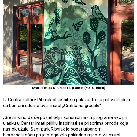
Izradila ekipa iz "Grafiti na gradele" (FOTO: Biom)
Iz Centra kulture Ribnjak objasnili su pak zašto su prihvatili ideju
da baš oni udome ovaj mural „Grafita na gradele“.
„Sretni smo da će posjetitelji i korisnici naših programa već pri
ulasku u Centar imati priliku inspirirati se prizorima prirode koja
nas okružuje. Sam park Ribnjak je bogat urbanom
bioraznolikošću pa je stoga vrlo prikladno mjesto za mural