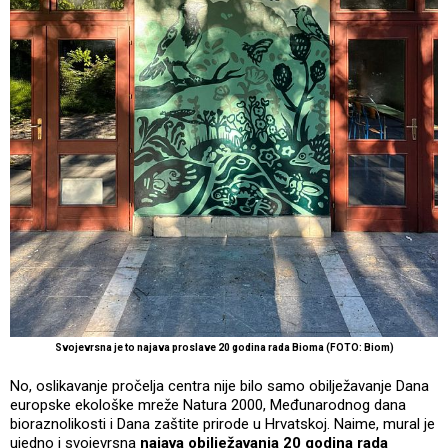
Svojevrsna je to najava proslave 20 godina rada Bioma (FOTO: Biom)
No, oslikavanje pročelja centra nije bilo samo obilježavanje Dana
europske ekološke mreže Natura 2000, Međunarodnog dana
bioraznolikosti i Dana zaštite prirode u Hrvatskoj. Naime, mural je
ujedno i svojevrsna
najava obilježavanja 20 godina rada