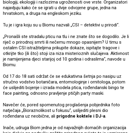
biologiji, ekologiji i razlozima ugroženosti ove vrste. Organizatori
najavljuju kako će se igrati u dvije odvojene grupe, jedna na
hrvatskom, a druga na engleskom jeziku.
Tu je i igra koju su u Biomu nazvali „CSI – detektivi u prirodi“.
„Pronašli ste stradalu pticu na tlu i ne znate što se dogodilo. Je li
riječ o prirodnoj smrti ili nečemu mnogo opasnijem? U timu s
ostalim CSI istražiteljima prikupite dokaze, ispitajte tragove i
otkrijte tko (ili što) stoji iza niza misterioznih slučajeva. Aktivnost
je namijenjena djeci starijoj od 10 godina i odraslima“, navode u
Biomu.
Od 17 do 18 sati održat će se edukativna šetnja po nasipu uz
stručno vodstvo botaničara, entomologinje i ornitologa, potom
će uslijediti bojenje i izrada modela ptica, rođendanski bingo te
face painting, odnosno pravljenje ptičjih party maski.
Navečer će, pored spomenutog proglašenja pobjednika foto
natječaja „Bioraznolikost u fokusu“, uslijediti plesni dio
rođendana uz neobične, ali
prigodne koktele i DJ-a
.
Inače, udruga Biom jedna je od najvažnijih domaćih organizacija