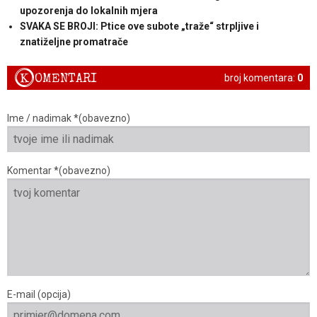
upozorenja do lokalnih mjera
SVAKA SE BROJI: Ptice ove subote „traže“ strpljive i
znatiželjne promatrače
K
OMENTARI
broj komentara:
0
Ime / nadimak *(obavezno)
Komentar *(obavezno)
E-mail (opcija)