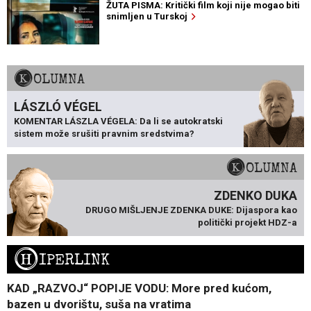
ŽUTA PISMA: Kritički film koji nije mogao biti
snimljen u Turskoj
KOLUMNA
LÁSZLÓ VÉGEL
KOMENTAR LÁSZLA VÉGELA: Da li se autokratski
sistem može srušiti pravnim sredstvima?
KOLUMNA
ZDENKO DUKA
DRUGO MIŠLJENJE ZDENKA DUKE: Dijaspora kao
politički projekt HDZ-a
H
IPERLINK
KAD „RAZVOJ“ POPIJE VODU: More pred kućom,
bazen u dvorištu, suša na vratima