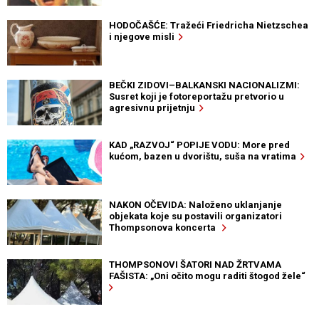
HODOČAŠĆE: Tražeći Friedricha Nietzschea
i njegove misli
BEČKI ZIDOVI–BALKANSKI NACIONALIZMI:
Susret koji je fotoreportažu pretvorio u
agresivnu prijetnju
KAD „RAZVOJ“ POPIJE VODU: More pred
kućom, bazen u dvorištu, suša na vratima
NAKON OČEVIDA: Naloženo uklanjanje
objekata koje su postavili organizatori
Thompsonova koncerta
THOMPSONOVI ŠATORI NAD ŽRTVAMA
FAŠISTA: „Oni očito mogu raditi štogod žele“