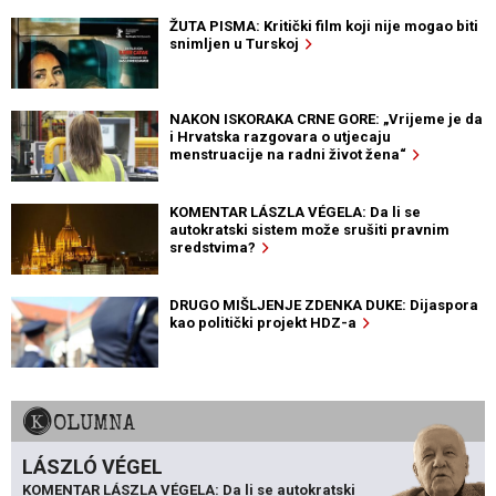
ŽUTA PISMA: Kritički film koji nije mogao biti
snimljen u Turskoj
NAKON ISKORAKA CRNE GORE: „Vrijeme je da
i Hrvatska razgovara o utjecaju
menstruacije na radni život žena“
KOMENTAR LÁSZLA VÉGELA: Da li se
autokratski sistem može srušiti pravnim
sredstvima?
DRUGO MIŠLJENJE ZDENKA DUKE: Dijaspora
kao politički projekt HDZ-a
KOLUMNA
LÁSZLÓ VÉGEL
KOMENTAR LÁSZLA VÉGELA: Da li se autokratski