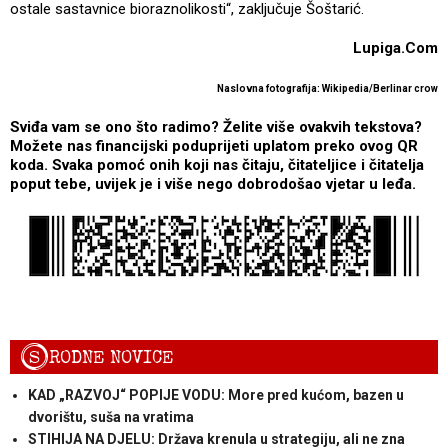
ostale sastavnice bioraznolikosti“, zaključuje Šoštarić.
Lupiga.Com
Naslovna fotografija: Wikipedia/Berlinar crow
Sviđa vam se ono što radimo? Želite više ovakvih tekstova?
Možete nas financijski poduprijeti uplatom preko ovog QR
koda. Svaka pomoć onih koji nas čitaju, čitateljice i čitatelja
poput tebe, uvijek je i više nego dobrodošao vjetar u leđa.
S
RODNE NOVICE
KAD „RAZVOJ“ POPIJE VODU: More pred kućom, bazen u
dvorištu, suša na vratima
STIHIJA NA DJELU: Država krenula u strategiju, ali ne zna