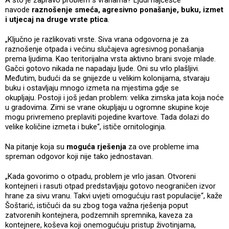
navode
raznošenje smeća, agresivno ponašanje, buku, izmet
i utjecaj na druge vrste ptica
.
„Ključno je razlikovati vrste. Siva vrana odgovorna je za
raznošenje otpada i većinu slučajeva agresivnog ponašanja
prema ljudima. Kao teritorijalna vrsta aktivno brani svoje mlade.
Gačci gotovo nikada ne napadaju ljude. Oni su vrlo plašljivi.
Međutim, budući da se gnijezde u velikim kolonijama, stvaraju
buku i ostavljaju mnogo izmeta na mjestima gdje se
okupljaju. Postoji i još jedan problem: velika zimska jata koja noće
u gradovima. Zimi se vrane okupljaju u ogromne skupine koje
mogu privremeno preplaviti pojedine kvartove. Tada dolazi do
velike količine izmeta i buke“, ističe ornitologinja.
Na pitanje koja su
moguća rješenja
za ove probleme ima
spreman odgovor koji nije tako jednostavan.
„Kada govorimo o otpadu, problem je vrlo jasan. Otvoreni
kontejneri i rasuti otpad predstavljaju gotovo neograničen izvor
hrane za sivu vranu. Takvi uvjeti omogućuju rast populacije“, kaže
Šoštarić, ističući da su zbog toga važna rješenja poput
zatvorenih kontejnera, podzemnih spremnika, kaveza za
kontejnere, koševa koji onemogućuju pristup životinjama,