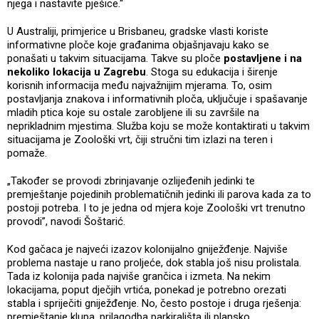
njega i nastavite pješice.“
U Australiji, primjerice u Brisbaneu, gradske vlasti koriste
informativne ploče koje građanima objašnjavaju kako se
ponašati u takvim situacijama. Takve su ploče
postavljene i na
nekoliko lokacija u Zagrebu
. Stoga su edukacija i širenje
korisnih informacija među najvažnijim mjerama. To, osim
postavljanja znakova i informativnih ploča, uključuje i spašavanje
mladih ptica koje su ostale zarobljene ili su završile na
neprikladnim mjestima. Služba koju se može kontaktirati u takvim
situacijama je Zoološki vrt, čiji stručni tim izlazi na teren i
pomaže.
„Također se provodi zbrinjavanje ozlijeđenih jedinki te
premještanje pojedinih problematičnih jedinki ili parova kada za to
postoji potreba. I to je jedna od mjera koje Zoološki vrt trenutno
provodi”, navodi Šoštarić.
Kod gačaca je najveći izazov kolonijalno gniježđenje. Najviše
problema nastaje u rano proljeće, dok stabla još nisu prolistala.
Tada iz kolonija pada najviše grančica i izmeta. Na nekim
lokacijama, poput dječjih vrtića, ponekad je potrebno orezati
stabla i spriječiti gniježđenje. No, često postoje i druga rješenja:
premještanje klupa, prilagodba parkirališta ili plansko