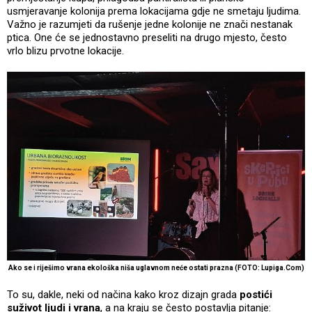
usmjeravanje kolonija prema lokacijama gdje ne smetaju ljudima.
Važno je razumjeti da rušenje jedne kolonije ne znači nestanak
ptica. One će se jednostavno preseliti na drugo mjesto, često
vrlo blizu prvotne lokacije.
Ako se i riješimo vrana ekološka niša uglavnom neće ostati prazna (FOTO: Lupiga.Com)
To su, dakle, neki od načina kako kroz dizajn grada
postići
suživot ljudi i vrana
, a na kraju se često postavlja pitanje: