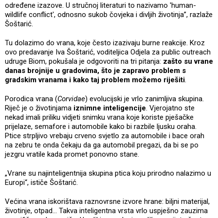
određene izazove. U stručnoj literaturi to nazivamo 'human-
wildlife conflict', odnosno sukob čovjeka i divljih životinja”, razlaže
Šoštarić.
Tu dolazimo do vrana, koje često izazivaju burne reakcije. Kroz
ovo predavanje Iva Šoštarić, voditeljica Odjela za public outreach
udruge Biom, pokušala je odgovoriti na tri pitanja:
zašto su vrane
danas brojnije u gradovima, što je zapravo problem s
gradskim vranama i kako taj problem možemo riješiti
.
Porodica vrana (
Corvidae
) evolucijski je vrlo zanimljiva skupina.
Riječ je o životinjama
iznimne inteligencije
. Vjerojatno ste
nekad imali priliku vidjeti snimku vrana koje koriste pješačke
prijelaze, semafore i automobile kako bi razbile ljusku oraha.
Ptice strpljivo vrebaju crveno svjetlo za automobile i bace orah
na zebru te onda čekaju da ga automobil pregazi, da bi se po
jezgru vratile kada promet ponovno stane.
„Vrane su najinteligentnija skupina ptica koju prirodno nalazimo u
Europi“, ističe Šoštarić.
Većina vrana iskorištava raznovrsne izvore hrane: biljni materijal,
životinje, otpad... Takva inteligentna vrsta vrlo uspješno zauzima