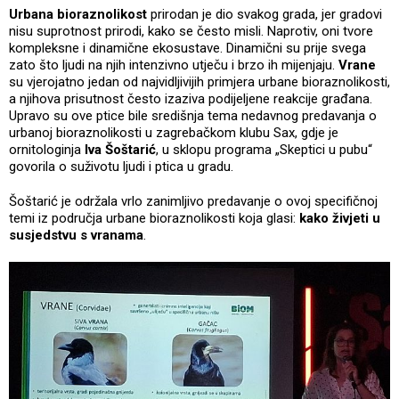
Urbana bioraznolikost
prirodan je dio svakog grada, jer gradovi
nisu suprotnost prirodi, kako se često misli. Naprotiv, oni tvore
kompleksne i dinamične ekosustave. Dinamični su prije svega
zato što ljudi na njih intenzivno utječu i brzo ih mijenjaju.
Vrane
su vjerojatno jedan od najvidljivijih primjera urbane bioraznolikosti,
a njihova prisutnost često izaziva podijeljene reakcije građana.
Upravo su ove ptice bile središnja tema nedavnog predavanja o
urbanoj bioraznolikosti u zagrebačkom klubu Sax, gdje je
ornitologinja
Iva Šoštarić
, u sklopu programa „Skeptici u pubu“
govorila o suživotu ljudi i ptica u gradu.
Šoštarić je održala vrlo zanimljivo predavanje o ovoj specifičnoj
temi iz područja urbane bioraznolikosti koja glasi:
kako živjeti u
susjedstvu s vranama
.