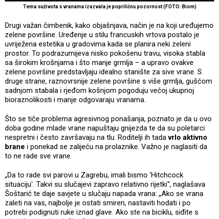
Tema suživota s vranama izazvala je popriličnu pozornost (FOTO: Biom)
Drugi važan čimbenik, kako objašnjava, način je na koji uređujemo
zelene površine. Uređenje u stilu francuskih vrtova postalo je
uvriježena estetika u gradovima kada se planira neki zeleni
prostor. To podrazumijeva nisko pokošenu travu, visoka stabla
sa širokim krošnjama i što manje grmlja – a upravo ovakve
zelene površine predstavljaju idealno stanište za sive vrane. S
druge strane, raznovrsnije zelene površine s više grmlja, gušćom
sadnjom stabala i rjeđom košnjom pogoduju većoj ukupnoj
bioraznolikosti i manje odgovaraju vranama.
Što se tiče problema agresivnog ponašanja, poznato je da u ovo
doba godine mlade vrane napuštaju gnijezda te da su poletarci
nespretni i često završavaju na tlu. Roditelji ih tada
vrlo aktivno
brane
i ponekad se zalijeću na prolaznike. Važno je naglasiti da
to ne rade sve vrane.
„Da to rade svi parovi u Zagrebu, imali bismo 'Hitchcock
situaciju'. Takvi su slučajevi zapravo relativno rijetki“, naglašava
Šoštarić te daje savjete u slučaju napada vrana: „Ako se vrana
zaleti na vas, najbolje je ostati smiren, nastaviti hodati i po
potrebi podignuti ruke iznad glave. Ako ste na biciklu, siđite s