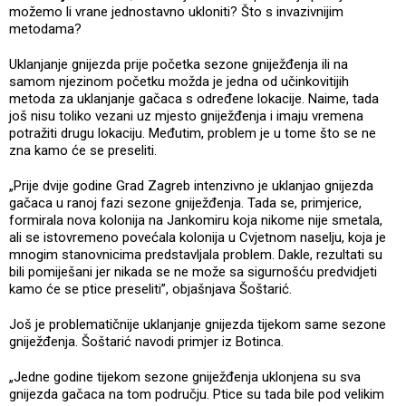
možemo li vrane jednostavno ukloniti? Što s invazivnijim
metodama?
Uklanjanje gnijezda prije početka sezone gniježđenja ili na
samom njezinom početku možda je jedna od učinkovitijih
metoda za uklanjanje gačaca s određene lokacije. Naime, tada
još nisu toliko vezani uz mjesto gniježđenja i imaju vremena
potražiti drugu lokaciju. Međutim, problem je u tome što se ne
zna kamo će se preseliti.
„Prije dvije godine Grad Zagreb intenzivno je uklanjao gnijezda
gačaca u ranoj fazi sezone gniježđenja. Tada se, primjerice,
formirala nova kolonija na Jankomiru koja nikome nije smetala,
ali se istovremeno povećala kolonija u Cvjetnom naselju, koja je
mnogim stanovnicima predstavljala problem. Dakle, rezultati su
bili pomiješani jer nikada se ne može sa sigurnošću predvidjeti
kamo će se ptice preseliti”, objašnjava Šoštarić.
Još je problematičnije uklanjanje gnijezda tijekom same sezone
gniježđenja. Šoštarić navodi primjer iz Botinca.
„Jedne godine tijekom sezone gniježđenja uklonjena su sva
gnijezda gačaca na tom području. Ptice su tada bile pod velikim