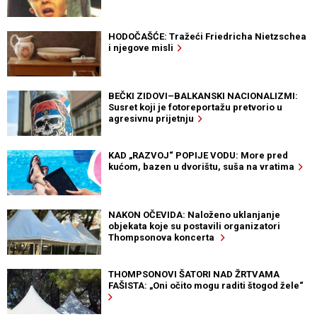
HODOČAŠĆE: Tražeći Friedricha Nietzschea
i njegove misli
BEČKI ZIDOVI–BALKANSKI NACIONALIZMI:
Susret koji je fotoreportažu pretvorio u
agresivnu prijetnju
KAD „RAZVOJ“ POPIJE VODU: More pred
kućom, bazen u dvorištu, suša na vratima
NAKON OČEVIDA: Naloženo uklanjanje
objekata koje su postavili organizatori
Thompsonova koncerta
THOMPSONOVI ŠATORI NAD ŽRTVAMA
FAŠISTA: „Oni očito mogu raditi štogod žele“