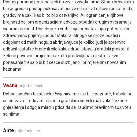
Postoji prirodna potreba ljudi da zive s zivotinjama. Stoga bi svakako
bio pogresan pristup pokusavat posve eliminirat njihovu prisutnost u
gradovima cak i kad bi to bilo ostvarljivo. Ali ogranicenje njihove
brojnosti boljom organizacijom odvoza otpada i drugim mjerama je
sigurno nuznost. Posebno za vrste koje predstavljaju i potencijalnu
zdravstvenu prijetnju poput stakora. Mnogo se moze postici i
odgojem od malih nogu, zabrinjavajuce je koliko ljudi je spremno
odbaciti ostatke hrane ili bilo kakav drugi otpad u gradski prostor ili
zelene povrsine umjesto na za to predvidjena mjesta. Takvo
ponasanje trebalo bi bit cesce suzbijano i primjerenim novcanim
kaznama.
Vesna
prije 1 mjesec
Dobar i poučan tekst, neke činjenice mi nisu bile poznate, trebalo bi
se održavati redovite tribine u gradskim četvrti ma svake sezone
gnježđenja i odgoja mladih ptica da se naučimo pravilnom suživotu
sa njima
Ante
prije 1 mjesec