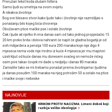
Preružan tekst koda slušam hitlera
Samo ljudi su smetnja na ovom svijetu
A nikakva životinja
Bog sve blesavo stvori kako ljude tako i životinje nije razmišljao o
ponašanju bilo kojeg bića stvorenja
Obožavam ptice mačke pse i ostale životinje
Čak i ljude ali rijetko ih ima danas sam od tako jednog propješačio 15
20 km preko brda i dolova nahranit će napit će gladna bogatiji je od
svih milijardera a penzija 100 eura 200 maraka koje nije digo 4
mjeseca nema vode nije mrdno iz kuće 4 mjeseca jer mu majstori
uzeli ključ od kuće danas mu donesem svačeg on nemože ničeg
osim pive takav čovjek mi dade u nedjelju i danas 80 maraka
Zamislite tako se mi trebamo ponašat prema životinjama i ljudima
ja danas posudim 100 maraka na njeg potrošim 50 a ostalo na ptice
i mačke svoje i nebeske
NAJNOVIJE
KRIKOM PROTIV NACIZMA: Limeni doboš koji
razbija velike ideologije