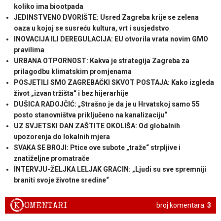
koliko ima biootpada
JEDINSTVENO DVORIŠTE: Usred Zagreba krije se zelena
oaza u kojoj se susreću kultura, vrt i susjedstvo
INOVACIJA ILI DEREGULACIJA: EU otvorila vrata novim GMO
pravilima
URBANA OTPORNOST: Kakva je strategija Zagreba za
prilagodbu klimatskim promjenama
POSJETILI SMO ZAGREBAČKI SKVOT POSTAJA: Kako izgleda
život „izvan tržišta“ i bez hijerarhije
DUŠICA RADOJČIĆ: „Strašno je da je u Hrvatskoj samo 55
posto stanovništva priključeno na kanalizaciju“
UZ SVJETSKI DAN ZAŠTITE OKOLIŠA: Od globalnih
upozorenja do lokalnih mjera
SVAKA SE BROJI: Ptice ove subote „traže“ strpljive i
znatiželjne promatrače
INTERVJU-ŽELJKA LELJAK GRACIN: „Ljudi su sve spremniji
braniti svoje životne sredine“
K
OMENTARI
broj komentara:
3