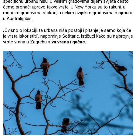
specifičnu urbanu nišu. U velikim gradovima diljem svijeta često
ćemo pronaći upravo takve vrste. U New Yorku su to rakuni, u
mnogim gradovima štakori, u nekim azijskim gradovima majmuni,
u Australiji ibis.
„Ovisno o lokaciji, ta urbana niša postoji i pitanje je samo koja će
je vrsta iskoristiti“, napominje Šoštarić, ističući kako su najbrojnije
vrste vrana u Zagrebu
siva vrana
i
gačac
.