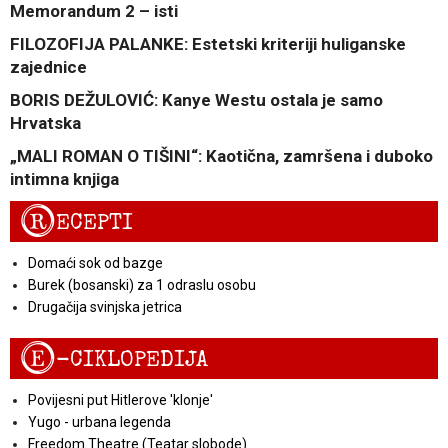
Memorandum 2 – isti
FILOZOFIJA PALANKE: Estetski kriteriji huliganske
zajednice
BORIS DEŽULOVIĆ: Kanye Westu ostala je samo
Hrvatska
„MALI ROMAN O TIŠINI“: Kaotična, zamršena i duboko
intimna knjiga
R
ECEPTI
Domaći sok od bazge
Burek (bosanski) za 1 odraslu osobu
Drugačija svinjska jetrica
E
-CIKLOPEDIJA
Povijesni put Hitlerove 'klonje'
Yugo - urbana legenda
Freedom Theatre (Teatar slobode)