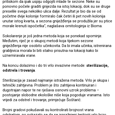
pritiskom da ipak uspiju odgojiti mlade te sezone. Neke su
ponovno počele graditi gnijezda na istoj lokaciji, dok su se druge
preselile svega nekoliko ulica dalje. Rezultat je bio da se od
početne dvije kolonije formiralo čak četiri ili pet novih kolonija
unutar istog kvarta, a sezona gniježđenja se produžila jer su ptice
morale krenuti ispočetka“, naglašava ornitologinja iz Bioma.
Sokolarenje je još jedna metoda koja se ponekad spominje.
Međutim, riječ je o skupoj metodi koja tijekom sezone
gniježđenja nije osobito učinkovita. Da bi imala učinka, istrenirana
grabljivica morala bi biti stalno prisutna na lokaciji kako bi
uznemiravala vrane.
Na koncu dolazimo i do tri vrlo invazivne metode:
sterilizacije,
odstrela i trovanja
.
Sterilizacija je zasad najmanje istražena metoda. Vrlo je skupa i
tehnički zahtjevna. Problem je što zahtijeva kontinuiran i
dugotrajan napor te ne rješava osnovni uzrok problema –
postojanje slobodne ekološke niše koja pogoduje vranama. Isto
vrijedi za odstrel i trovanje, primjećuje Šoštarić.
Brojni gradovi pokušavali su kontrolirati brojnost vrana
odstrelom, no pokazalo se da se ispražnjeni teritoriji vrlo brzo