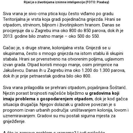
Riječ je o životinjama iznimne inteligencije (FOTO: Pixabay)
Siva vrana je sivo-crna ptica koju često viđamo po gradu.
Teritorijalna je vrsta koja gradi pojedinačna gnijezda. Hrani se
otpadom, strvinom, biljnom i životinjskom hranom. Danas se
procjenjuje da u Zagrebu ima oko 800 do 850 parova, dok ih je
2013. godine bilo znatno manje – oko 500 do 550.
Gačac je, s druge strane, kolonijalna vrsta. Gnijezdi se u
skupinama, često s mnogo gnijezda na istom stablu ili skupini
stabala. Hrani se prvenstveno na otvorenim poljima, uglavnom
izvan grada. Otpad koristi mnogo manje, osim primjerice na
Jakuševcu. Danas ih u Zagrebu ima oko 1.200 do 1.300 parova,
dok ih je prije petnaestak godina bilo oko 800.
Siva vrana prilagodila se prehrani otpadom, pojašnjava Šoštarić.
Njezin porast brojnosti najčešće bilježimo
u gradovima koji
imaju problema s gospodarenjem otpadom
, dok je kod gačca
situacija drugačija. Njegov dolazak u gradove povezan je s
progonom izvan urbanih područja: uništavanjem kolonija, lovom i
uznemiravanjem. Gradovi su mu postali sigurna mjesta za
gniježđenje.
A što je zapravo problem s vranama? Ljudi najčešće