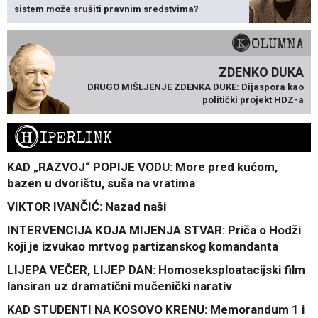
sistem može srušiti pravnim sredstvima?
KOLUMNA
ZDENKO DUKA
DRUGO MIŠLJENJE ZDENKA DUKE: Dijaspora kao
politički projekt HDZ-a
H
IPERLINK
KAD „RAZVOJ“ POPIJE VODU: More pred kućom,
bazen u dvorištu, suša na vratima
VIKTOR IVANČIĆ: Nazad naši
INTERVENCIJA KOJA MIJENJA STVAR: Priča o Hodži
koji je izvukao mrtvog partizanskog komandanta
LIJEPA VEČER, LIJEP DAN: Homoseksploatacijski film
lansiran uz dramatični mučenički narativ
KAD STUDENTI NA KOSOVO KRENU: Memorandum 1 i