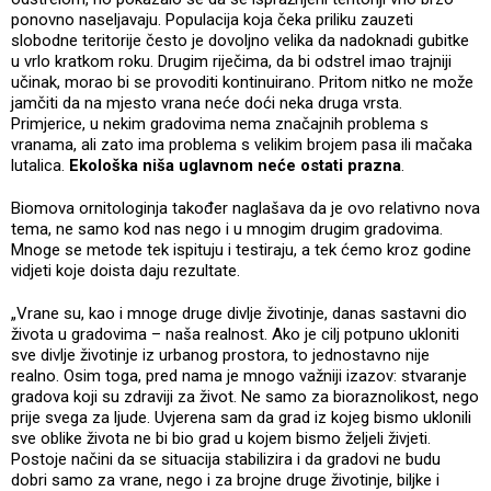
ponovno naseljavaju. Populacija koja čeka priliku zauzeti
slobodne teritorije često je dovoljno velika da nadoknadi gubitke
u vrlo kratkom roku. Drugim riječima, da bi odstrel imao trajniji
učinak, morao bi se provoditi kontinuirano. Pritom nitko ne može
jamčiti da na mjesto vrana neće doći neka druga vrsta.
Primjerice, u nekim gradovima nema značajnih problema s
vranama, ali zato ima problema s velikim brojem pasa ili mačaka
lutalica.
Ekološka niša uglavnom neće ostati prazna
.
Biomova ornitologinja također naglašava da je ovo relativno nova
tema, ne samo kod nas nego i u mnogim drugim gradovima.
Mnoge se metode tek ispituju i testiraju, a tek ćemo kroz godine
vidjeti koje doista daju rezultate.
„Vrane su, kao i mnoge druge divlje životinje, danas sastavni dio
života u gradovima – naša realnost. Ako je cilj potpuno ukloniti
sve divlje životinje iz urbanog prostora, to jednostavno nije
realno. Osim toga, pred nama je mnogo važniji izazov: stvaranje
gradova koji su zdraviji za život. Ne samo za bioraznolikost, nego
prije svega za ljude. Uvjerena sam da grad iz kojeg bismo uklonili
sve oblike života ne bi bio grad u kojem bismo željeli živjeti.
Postoje načini da se situacija stabilizira i da gradovi ne budu
dobri samo za vrane, nego i za brojne druge životinje, biljke i