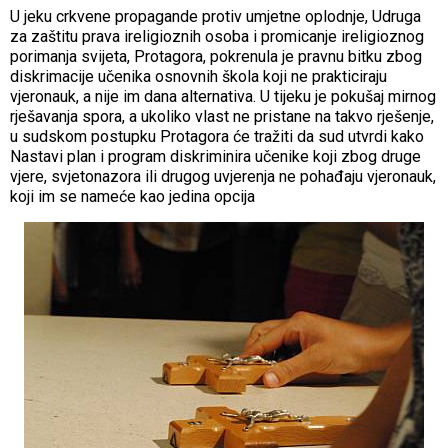
U jeku crkvene propagande protiv umjetne oplodnje, Udruga
za zaštitu prava ireligioznih osoba i promicanje ireligioznog
porimanja svijeta, Protagora, pokrenula je pravnu bitku zbog
diskrimacije učenika osnovnih škola koji ne prakticiraju
vjeronauk, a nije im dana alternativa. U tijeku je pokušaj mirnog
rješavanja spora, a ukoliko vlast ne pristane na takvo rješenje,
u sudskom postupku Protagora će tražiti da sud utvrdi kako
Nastavi plan i program diskriminira učenike koji zbog druge
vjere, svjetonazora ili drugog uvjerenja ne pohađaju vjeronauk,
koji im se nameće kao jedina opcija