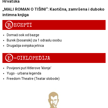
Hrvatska
„MALI ROMAN O TIŠINI“: Kaotična, zamršena i duboko
intimna knjiga
R
ECEPTI
Domaći sok od bazge
Burek (bosanski) za 1 odraslu osobu
Drugačija svinjska jetrica
E
-CIKLOPEDIJA
Povijesni put Hitlerove 'klonje'
Yugo - urbana legenda
Freedom Theatre (Teatar slobode)