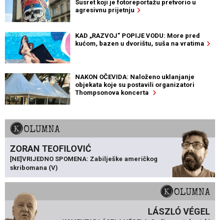
Susret koji je fotoreportažu pretvorio u
agresivnu prijetnju
KAD „RAZVOJ“ POPIJE VODU: More pred
kućom, bazen u dvorištu, suša na vratima
NAKON OČEVIDA: Naloženo uklanjanje
objekata koje su postavili organizatori
Thompsonova koncerta
KOLUMNA
ZORAN TEOFILOVIĆ
[NE]VRIJEDNO SPOMENA: Zabilješke američkog
skribomana (V)
KOLUMNA
LÁSZLÓ VÉGEL