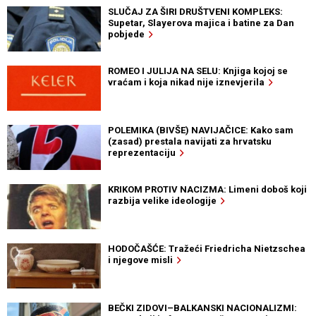
SLUČAJ ZA ŠIRI DRUŠTVENI KOMPLEKS:
Supetar, Slayerova majica i batine za Dan
pobjede
ROMEO I JULIJA NA SELU: Knjiga kojoj se
vraćam i koja nikad nije iznevjerila
POLEMIKA (BIVŠE) NAVIJAČICE: Kako sam
(zasad) prestala navijati za hrvatsku
reprezentaciju
KRIKOM PROTIV NACIZMA: Limeni doboš koji
razbija velike ideologije
HODOČAŠĆE: Tražeći Friedricha Nietzschea
i njegove misli
BEČKI ZIDOVI–BALKANSKI NACIONALIZMI: