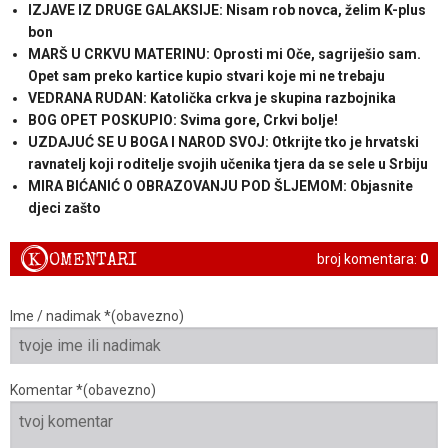
IZJAVE IZ DRUGE GALAKSIJE: Nisam rob novca, želim K-plus
bon
MARŠ U CRKVU MATERINU: Oprosti mi Oče, sagriješio sam.
Opet sam preko kartice kupio stvari koje mi ne trebaju
VEDRANA RUDAN: Katolička crkva je skupina razbojnika
BOG OPET POSKUPIO: Svima gore, Crkvi bolje!
UZDAJUĆ SE U BOGA I NAROD SVOJ: Otkrijte tko je hrvatski
ravnatelj koji roditelje svojih učenika tjera da se sele u Srbiju
MIRA BIĆANIĆ O OBRAZOVANJU POD ŠLJEMOM: Objasnite
djeci zašto
K
OMENTARI
broj komentara:
0
Ime / nadimak *(obavezno)
Komentar *(obavezno)