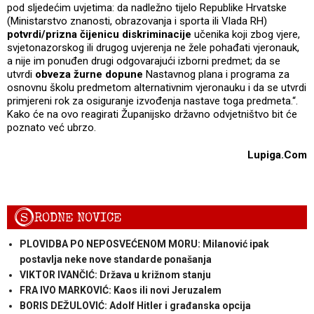
pod sljedećim uvjetima: da nadležno tijelo Republike Hrvatske
(Ministarstvo znanosti, obrazovanja i sporta ili Vlada RH)
potvrdi/prizna čijenicu diskriminacije
učenika koji zbog vjere,
svjetonazorskog ili drugog uvjerenja ne žele pohađati vjeronauk,
a nije im ponuđen drugi odgovarajući izborni predmet; da se
utvrdi
obveza žurne dopune
Nastavnog plana i programa za
osnovnu školu predmetom alternativnim vjeronauku i da se utvrdi
primjereni rok za osiguranje izvođenja nastave toga predmeta.“.
Kako će na ovo reagirati Županijsko državno odvjetništvo bit će
poznato već ubrzo.
Lupiga.Com
S
RODNE NOVICE
PLOVIDBA PO NEPOSVEĆENOM MORU: Milanović ipak
postavlja neke nove standarde ponašanja
VIKTOR IVANČIĆ: Država u križnom stanju
FRA IVO MARKOVIĆ: Kaos ili novi Jeruzalem
BORIS DEŽULOVIĆ: Adolf Hitler i građanska opcija