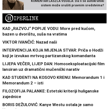
KOMENTAR LÁSZLA VÉGELA: Da li se autokratski
sistem može srušiti pravnim sredstvima?
H
IPERLINK
KAD „RAZVOJ“ POPIJE VODU: More pred kućom,
bazen u dvorištu, suša na vratima
VIKTOR IVANČIĆ: Nazad naši
INTERVENCIJA KOJA MIJENJA STVAR: Priča o Hodži
koji je izvukao mrtvog partizanskog komandanta
LIJEPA VEČER, LIJEP DAN: Homoseksploatacijski film
lansiran uz dramatični mučenički narativ
KAD STUDENTI NA KOSOVO KRENU: Memorandum 1 i
Memorandum 2 – isti
FILOZOFIJA PALANKE: Estetski kriteriji huliganske
zajednice
BORIS DEŽULOVIĆ: Kanye Westu ostala je samo