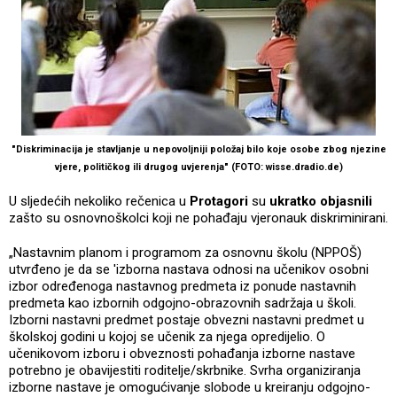
"Diskriminacija je stavljanje u nepovoljniji položaj bilo koje osobe zbog njezine
vjere, političkog ili drugog uvjerenja" (FOTO: wisse.dradio.de)
U sljedećih nekoliko rečenica u
Protagori
su
ukratko objasnili
zašto su osnovnoškolci koji ne pohađaju vjeronauk diskriminirani.
„Nastavnim planom i programom za osnovnu školu (NPPOŠ)
utvrđeno je da se 'izborna nastava odnosi na učenikov osobni
izbor određenoga nastavnog predmeta iz ponude nastavnih
predmeta kao izbornih odgojno-obrazovnih sadržaja u školi.
Izborni nastavni predmet postaje obvezni nastavni predmet u
školskoj godini u kojoj se učenik za njega opredijelio. O
učenikovom izboru i obveznosti pohađanja izborne nastave
potrebno je obavijestiti roditelje/skrbnike. Svrha organiziranja
izborne nastave je omogućivanje slobode u kreiranju odgojno-