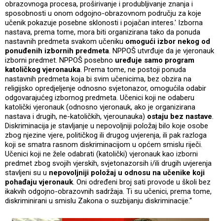
obrazovnoga procesa, proširivanje i produbljivanje znanja i
sposobnosti u onom odgojno-obrazovnom području za koje
učenik pokazuje posebne sklonosti i pojačan interes.' Izborna
nastava, prema tome, mora biti organizirana tako da ponuda
nastavnih predmeta svakom učeniku
omogući izbor nekog od
ponuđenih izbornih predmeta
. NPPOŠ utvrđuje da je vjeronauk
izborni predmet. NPPOŠ posebno
uređuje samo program
katoličkog vjeronauka
. Prema tome, ne postoji ponuda
nastavnih predmeta koja bi svim učenicima, bez obzira na
religijsko opredjeljenje odnosno svjetonazor, omogućila odabir
odgovarajućeg izbornog predmeta. Učenici koji ne odaberu
katolički vjeronauk (odnosno vjeronauk, ako je organizirana
nastava i drugih, ne-katoličkih, vjerounauka)
ostaju bez nastave
.
Diskriminacija je stavljanje u nepovoljniji položaj bilo koje osobe
zbog njezine vjere, političkog ili drugog uvjerenja, ili pak razloga
koji se smatra rasnom diskriminacijom u općem smislu riječi.
Učenici koji ne žele odabrati (katolički) vjeronauk kao izborni
predmet zbog svojih vjerskih, svjetonazorsih i/ili drugih uvjerenja
stavljeni su u
nepovoljniji položaj u odnosu na učenike koji
pohađaju vjeronauk
. Oni određeni broj sati provode u školi bez
ikakvih odgojno-obrazovnih sadržaja. Ti su učenici, prema tome,
diskriminirani u smislu Zakona o suzbijanju diskriminacije.“