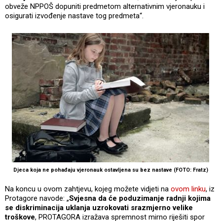
obveže NPPOŠ dopuniti predmetom alternativnim vjeronauku i
osigurati izvođenje nastave tog predmeta“.
Djeca koja ne pohađaju vjeronauk ostavljena su bez nastave (FOTO: Fratz)
Na koncu u ovom zahtjevu, kojeg možete vidjeti na
ovom linku
, iz
Protagore navode: „
Svjesna da će poduzimanje radnji kojima
se diskriminacija uklanja uzrokovati srazmjerno velike
troškove
, PROTAGORA izražava spremnost mirno riješiti spor