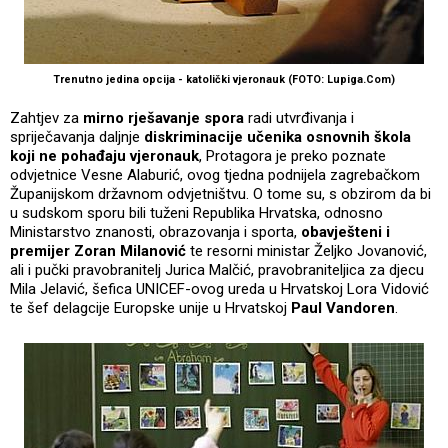
Trenutno jedina opcija - katolički vjeronauk (FOTO: Lupiga.Com)
Zahtjev za
mirno rješavanje spora
radi utvrđivanja i
spriječavanja daljnje
diskriminacije učenika osnovnih škola
koji ne pohađaju vjeronauk
, Protagora je preko poznate
odvjetnice Vesne Alaburić, ovog tjedna podnijela zagrebačkom
Županijskom državnom odvjetništvu. O tome su, s obzirom da bi
u sudskom sporu bili tuženi Republika Hrvatska, odnosno
Ministarstvo znanosti, obrazovanja i sporta,
obavješteni i
premijer Zoran Milanović
te resorni ministar Željko Jovanović,
ali i pučki pravobranitelj Jurica Malčić, pravobraniteljica za djecu
Mila Jelavić, šefica UNICEF-ovog ureda u Hrvatskoj Lora Vidović
te šef delagcije Europske unije u Hrvatskoj
Paul Vandoren
.