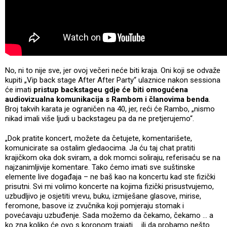
No, ni to nije sve, jer ovoj večeri neće biti kraja. Oni koji se odvaže
kupiti „Vip back stage After After Party“ ulaznice nakon sessiona
će imati
pristup backstageu gdje će biti omogućena
audiovizualna komunikacija s Rambom i članovima benda
.
Broj takvih karata je ograničen na 40, jer, reći će Rambo, „nismo
nikad imali više ljudi u backstageu pa da ne pretjerujemo“.
„Dok pratite koncert, možete da četujete, komentarišete,
komunicirate sa ostalim gledaocima. Ja ću taj chat pratiti
krajičkom oka dok sviram, a dok momci soliraju, referisaću se na
najzanimljivije komentare. Tako ćemo imati sve suštinske
elemente live događaja – ne baš kao na koncertu kad ste fizički
prisutni. Svi mi volimo koncerte na kojima fizički prisustvujemo,
uzbudljivo je osjetiti vrevu, buku, izmiješane glasove, mirise,
feromone, basove iz zvučnika koji pomjeraju stomak i
povećavaju uzbuđenje. Sada možemo da čekamo, čekamo … a
ko zna koliko će ovo s koronom trajati … ili da probamo nešto