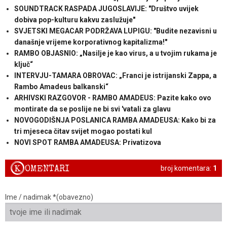
SOUNDTRACK RASPADA JUGOSLAVIJE: "Društvo uvijek
dobiva pop-kulturu kakvu zaslužuje"
SVJETSKI MEGACAR PODRŽAVA LUPIGU: "Budite nezavisni u
današnje vrijeme korporativnog kapitalizma!"
RAMBO OBJASNIO: „Nasilje je kao virus, a u tvojim rukama je
ključ“
INTERVJU-TAMARA OBROVAC: „Franci je istrijanski Zappa, a
Rambo Amadeus balkanski“
ARHIVSKI RAZGOVOR - RAMBO AMADEUS: Pazite kako ovo
montirate da se poslije ne bi svi 'vatali za glavu
NOVOGODIŠNJA POSLANICA RAMBA AMADEUSA: Kako bi za
tri mjeseca čitav svijet mogao postati kul
NOVI SPOT RAMBA AMADEUSA: Privatizova
K
OMENTARI
broj komentara:
1
Ime / nadimak *(obavezno)