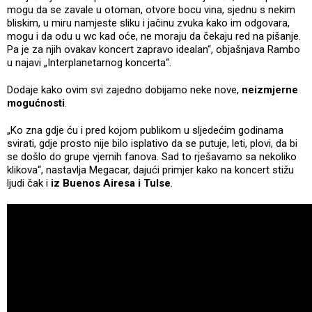
mogu da se zavale u otoman, otvore bocu vina, sjednu s nekim
bliskim, u miru namjeste sliku i jačinu zvuka kako im odgovara,
mogu i da odu u wc kad oće, ne moraju da čekaju red na pišanje.
Pa je za njih ovakav koncert zapravo idealan“, objašnjava Rambo
u najavi „Interplanetarnog koncerta“.
Dodaje kako ovim svi zajedno dobijamo neke nove,
neizmjerne
mogućnosti
.
„Ko zna gdje ću i pred kojom publikom u sljedećim godinama
svirati, gdje prosto nije bilo isplativo da se putuje, leti, plovi, da bi
se došlo do grupe vjernih fanova. Sad to rješavamo sa nekoliko
klikova“, nastavlja Megacar, dajući primjer kako na koncert stižu
ljudi čak i
iz Buenos Airesa i Tulse
.