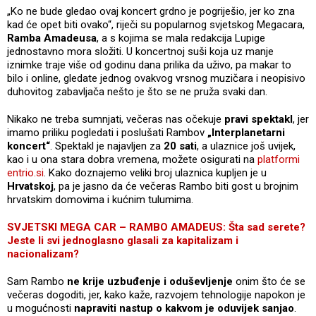
„Ko ne bude gledao ovaj koncert grdno je pogriješio, jer ko zna
kad će opet biti ovako“, riječi su popularnog svjetskog Megacara,
Ramba Amadeusa
, a s kojima se mala redakcija Lupige
jednostavno mora složiti. U koncertnoj suši koja uz manje
iznimke traje više od godinu dana prilika da uživo, pa makar to
bilo i online, gledate jednog ovakvog vrsnog muzičara i neopisivo
duhovitog zabavljača nešto je što se ne pruža svaki dan.
Nikako ne treba sumnjati, večeras nas očekuje
pravi spektakl
, jer
imamo priliku pogledati i poslušati Rambov
„Interplanetarni
koncert“
. Spektakl je najavljen za
20 sati
, a ulaznice još uvijek,
kao i u ona stara dobra vremena, možete osigurati na
platformi
entrio.si
. Kako doznajemo veliki broj ulaznica kupljen je u
Hrvatskoj
, pa je jasno da će večeras Rambo biti gost u brojnim
hrvatskim domovima i kućnim tulumima.
SVJETSKI MEGA CAR – RAMBO AMADEUS: Šta sad serete?
Jeste li svi jednoglasno glasali za kapitalizam i
nacionalizam?
Sam Rambo
ne krije uzbuđenje i oduševljenje
onim što će se
večeras dogoditi, jer, kako kaže, razvojem tehnologije napokon je
u mogućnosti
napraviti nastup o kakvom je oduvijek sanjao
.