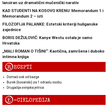
lansiran uz dramatični mučenički narativ
KAD STUDENTI NA KOSOVO KRENU: Memorandum 1 i
Memorandum 2 – isti
FILOZOFIJA PALANKE: Estetski kriteriji huliganske
zajednice
BORIS DEŽULOVIĆ: Kanye Westu ostala je samo
Hrvatska
„MALI ROMAN O TIŠINI“: Kaotična, zamršena i duboko
intimna knjiga
R
ECEPTI
Domaći sok od bazge
Burek (bosanski) za 1 odraslu osobu
Drugačija svinjska jetrica
E
-CIKLOPEDIJA