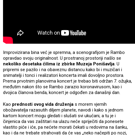
Improvizirana bina već je spremna, a scenografijom je Rambo
opravdao svoju originalnost. U prostranoj prostoriji našlo se
nekoliko desetaka ćilima iz zbirke Muzeja Ponišavlja
. U
pripremi se pazilo i na obaveznu distancu kako bi i muzičari i
snimatelji i tonci i realizatori koncerta imali dovoljno prostora.
Prema prvotnim planovima koncert je trebao biti održan 7. ožujka,
međutim nakon što se Rambo zarazio koronavirusom, kao i
dvojica članova benda, koncert je odgođen za današnji dan.
Kao
prednosti ovog vida druženja
s morem vjernih
obožavatelja razasutih diljem planete, navodi i kako s jednom
kartom koncert mogu gledati i slušati svi ukućani, a tu je i
činjenica da vas zaštitari na ulazu neće spriječiti da ponesete
vlastito piće i iće, pa nećete morati čekati u redovima na šanku,
kao i da ne trebate strahovati da će vas „neko načepiti po nozi,