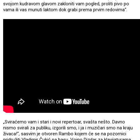
svojom kudravom glavom zakloniti vam pogled, proliti pivo po
vama ili vas munuti laktom dok grabi prema prvim redovima“.
„Sviraćemo vam i stari i novi repertoar, svašta nešto. Davno
nismo svirali za publiku, izgorili smo, i ja i muzičari smo na kraju
živaca!“, sasvim je otvoren Rambo kojem će se na pozornici
pridružiti Vladimir Čukić na basu, Vojno Dizdar za klavijaturama,