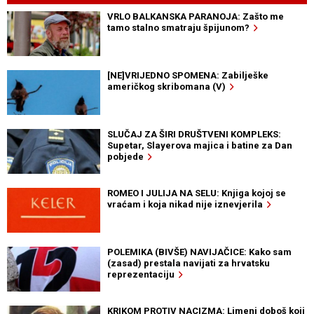
VRLO BALKANSKA PARANOJA: Zašto me
tamo stalno smatraju špijunom?
[NE]VRIJEDNO SPOMENA: Zabilješke
američkog skribomana (V)
SLUČAJ ZA ŠIRI DRUŠTVENI KOMPLEKS:
Supetar, Slayerova majica i batine za Dan
pobjede
ROMEO I JULIJA NA SELU: Knjiga kojoj se
vraćam i koja nikad nije iznevjerila
POLEMIKA (BIVŠE) NAVIJAČICE: Kako sam
(zasad) prestala navijati za hrvatsku
reprezentaciju
KRIKOM PROTIV NACIZMA: Limeni doboš koji