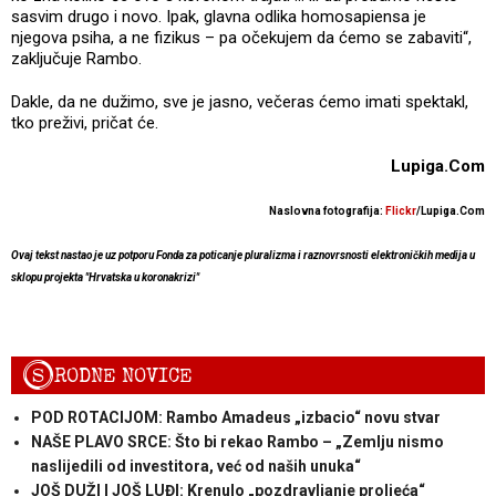
sasvim drugo i novo. Ipak, glavna odlika homosapiensa je
njegova psiha, a ne fizikus – pa očekujem da ćemo se zabaviti“,
zaključuje Rambo.
Dakle, da ne dužimo, sve je jasno, večeras ćemo imati spektakl,
tko preživi, pričat će.
Lupiga.Com
Naslovna fotografija:
Flickr
/Lupiga.Com
Ovaj tekst nastao je uz potporu Fonda za poticanje pluralizma i raznovrsnosti elektroničkih medija u
sklopu projekta "Hrvatska u koronakrizi"
S
RODNE NOVICE
POD ROTACIJOM: Rambo Amadeus „izbacio“ novu stvar
NAŠE PLAVO SRCE: Što bi rekao Rambo – „Zemlju nismo
naslijedili od investitora, već od naših unuka“
JOŠ DUŽI I JOŠ LUĐI: Krenulo „pozdravljanje proljeća“