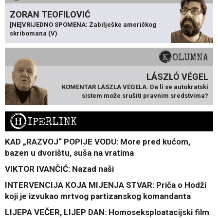
ZORAN TEOFILOVIĆ
[NE]VRIJEDNO SPOMENA: Zabilješke američkog
skribomana (V)
KOLUMNA
LÁSZLÓ VÉGEL
KOMENTAR LÁSZLA VÉGELA: Da li se autokratski
sistem može srušiti pravnim sredstvima?
H
IPERLINK
KAD „RAZVOJ“ POPIJE VODU: More pred kućom,
bazen u dvorištu, suša na vratima
VIKTOR IVANČIĆ: Nazad naši
INTERVENCIJA KOJA MIJENJA STVAR: Priča o Hodži
koji je izvukao mrtvog partizanskog komandanta
LIJEPA VEČER, LIJEP DAN: Homoseksploatacijski film