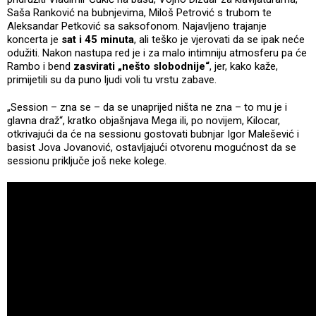
Saša Ranković na bubnjevima, Miloš Petrović s trubom te
Aleksandar Petković sa saksofonom. Najavljeno trajanje
koncerta je
sat i 45 minuta
, ali teško je vjerovati da se ipak neće
odužiti. Nakon nastupa red je i za malo intimniju atmosferu pa će
Rambo i bend
zasvirati „nešto slobodnije“
, jer, kako kaže,
primijetili su da puno ljudi voli tu vrstu zabave.
„Session – zna se – da se unaprijed ništa ne zna – to mu je i
glavna draž“, kratko objašnjava Mega ili, po novijem, Kilocar,
otkrivajući da će na sessionu gostovati bubnjar Igor Malešević i
basist Jova Jovanović, ostavljajući otvorenu mogućnost da se
sessionu priključe još neke kolege.